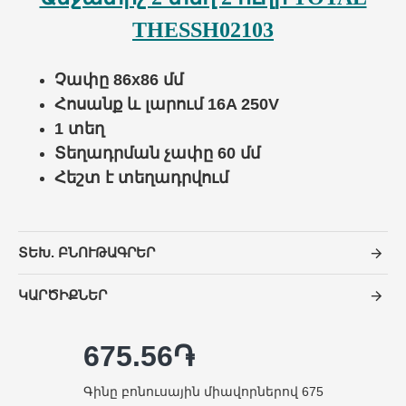
THESSH02103
Չափը 86x86 մմ
Հոսանք և լարում 16A 250V
1 տեղ
Տեղադրման չափը 60 մմ
Հեշտ է տեղադրվում
ՏԵԽ. ԲՆՈՒԹԱԳՐԵՐ
ԿԱՐԾԻՔՆԵՐ
675.56֏
Գինը բոնուսային միավորներով 675