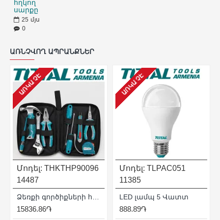
հղկող
սարքը
25
մյս
0
ԱՌՆՉՎՈՂ ԱՊՐԱՆՔՆԵՐ
ԱՌԿԱ ՉԷ
ԱՌԿԱ ՉԷ
Մոդել:
THKTHP90096
Մոդել:
TLPAC051
14487
11385
Ձեռքի գործիքների հավաքածու ՝ 9 կտոր
LED լամպ 5 Վատտ
15836.86֏
888.89֏