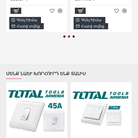
Գնել հիմա
Գնել հիմա
Հարց տվեք
Հարց տվեք
ՄԵՆՔ ՆԱԵՒ ԽՈՐՀՈՒՐԴ ԵՆՔ ՏԱԼԻՍ