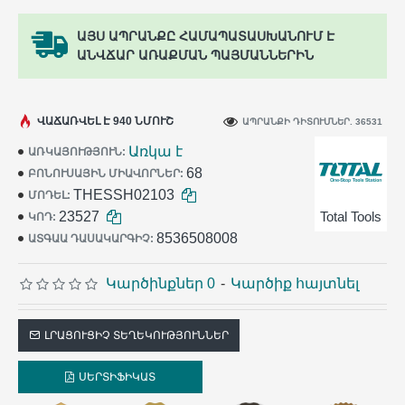
ԱՅՍ ԱՊՐԱՆՔԸ ՀԱՄԱՊԱՏԱՍԽԱՆՈՒՄ Է
ԱՆՎՃԱՐ ԱՌԱՔՄԱՆ ՊԱՅՄԱՆՆԵՐԻՆ
ՎԱՃԱՌՎԵԼ Է 940 ՆՄՈՒՇ
ԱՊՐԱՆՔԻ ԴԻՏՈՒՄՆԵՐ. 36531
Առկա է
ԱՌԿԱՅՈՒԹՅՈՒՆ:
68
ԲՈՆՈՒՍԱՅԻՆ ՄԻԱՎՈՐՆԵՐ:
THESSH02103
ՄՈԴԵԼ:
23527
Total Tools
ԿՈԴ:
8536508008
ԱՏԳԱԱ ԴԱՍԱԿԱՐԳԻՉ:
Կարծինքներ 0
-
Կարծիք հայտնել
ԼՐԱՑՈՒՑԻՉ ՏԵՂԵԿՈՒԹՅՈՒՆՆԵՐ
ՍԵՐՏԻՖԻԿԱՏ