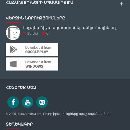
ՀԱՃԱԽՈՐԴՆԵՐԻ ՍՊԱՍԱՐԿՈՒՄ
ՎԵՐՋԻՆ ՆՈՐՈՒԹՅՈՒՆՆԵՐԸ
Ինչպես ճիշտ օգտագործել անկյունային հղկող սարքը
25
մյս
0
ՀԵՏԵՒԵՔ ՄԵԶ
© 2026, TotalArmenia.am, Բոլոր իրավունքները պաշտպանված են:
ՏԵՂԵԿԱԳԻՐ