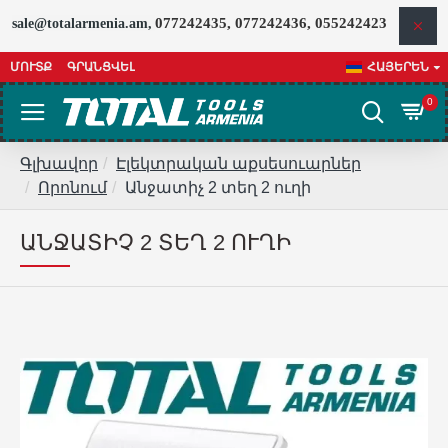
077242435, 077242436, 055242423
sale@totalarmenia.am,
ՄՈՒՏՔ
ԳՐԱՆՑՎԵԼ
ՀԱՅԵՐԵՆ
0
Գլխավոր
Էլեկտրական աքսեսուարներ
Որոնում
Անջատիչ 2 տեղ 2 ուղի
ԱՆՋԱՏԻՉ 2 ՏԵՂ 2 ՈՒՂԻ