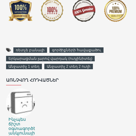
ռետչե բանալի
գործիքների հավաքածու
Երկարացման լարով վարդակ (ուդլինիտել)
Անջատիչ 1 տեղ
Անջատիչ 2 տեղ 2 ուղի
ԱՌՆՉՎՈՂ ՀՈԴՎԱԾՆԵՐ
Ինչպես
ճիշտ
օգտագործել
անկյունային