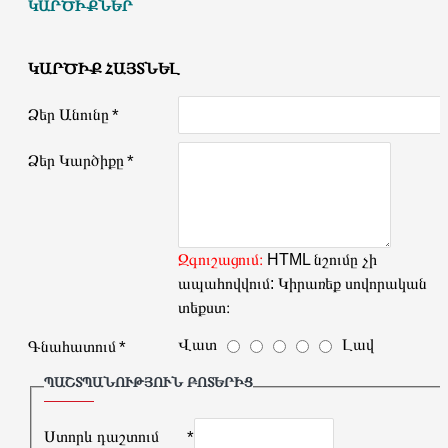
ԿԱՐԾԻՔՆԵՐ
ԿԱՐԾԻՔ ՀԱՅՏՆԵԼ
Ձեր Անունը
Ձեր Կարծիքը
Զգուշացում։
HTML նշումը չի
ապահովվում: Կիրառեք սովորական
տեքստ։
Վատ
Լավ
Գնահատում
ՊԱՇՏՊԱՆՈՒԹՅՈՒՆ ԲՈՏԵՐԻՑ
Ստորև դաշտում