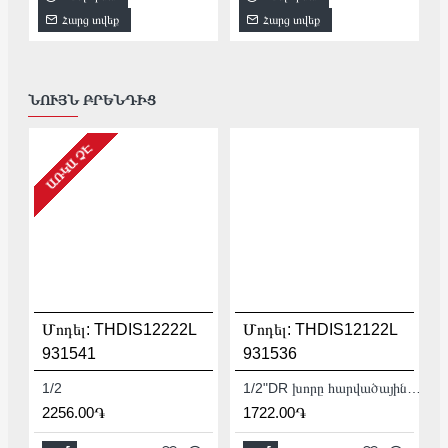
Հարց տվեք
Հարց տվեք
ՆՈՒՅՆ ԲՐԵՆԴԻՑ
ԱՌԿԱ ՉԷ
Մոդել:
THDIS12222L
Մոդել:
THDIS12122L
931541
931536
1/2
1/2"DR խորը հարվածային գլխիկ TOTAL THDIS12122L
2256.00֏
1722.00֏