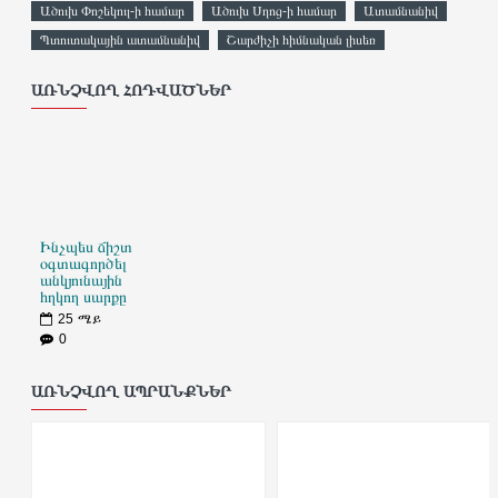
Ածուխ Փոշեկուլ-ի համար
Ածուխ Սղոց-ի համար
Ատամնանիվ
Պտուտակային ատամնանիվ
Շարժիչի հիմնական լիսեռ
ԱՌՆՉՎՈՂ ՀՈԴՎԱԾՆԵՐ
Ինչպես ճիշտ
օգտագործել
անկյունային
հղկող սարքը
25
ሜይ
0
ԱՌՆՉՎՈՂ ԱՊՐԱՆՔՆԵՐ