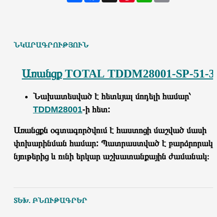
ՆԿԱՐԱԳՐՈՒԹՅՈՒՆ
Առանցք TOTAL TDDM28001-SP-51-3
Նախատեսված է հետևյալ մոդելի համ
ա
ր՝
TDDM28001
-ի հետ:
Առանցքն
օգտագործվում է հաստոցի
մաշված մասի
փոխարինման համար: Պատրաստված է բարձրորակ
նյութերից և ունի երկար աշխատանքային ժամանակ։
ՏԵԽ. ԲՆՈՒԹԱԳՐԵՐ