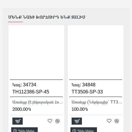
ՄԵՆՔ ՆԱԵՒ ԽՈՐՀՈՒՐԴ ԵՆՔ ՏԱԼԻՍ
Կոդ:
34734
Կոդ:
34848
TH112386-SP-45
TT3506-SP-33
Առանցք (Էլեկտրական Հորատիչ` TH112386-ի համար)
Առանցք (Ներկացիր` TT3506-Ի Համար)
2000.00֏
100.00֏
Գնել հիմա
Գնել հիմա