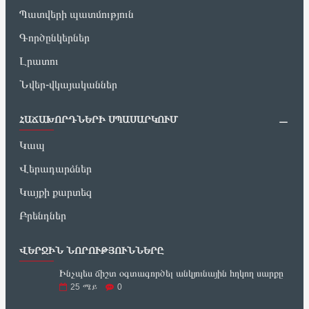
Պատվերի պատմություն
Գործընկերներ
Լրատու
Նվեր-վկայականներ
ՀԱՃԱԽՈՐԴՆԵՐԻ ՍՊԱՍԱՐԿՈՒՄ
Կապ
Վերադարձներ
Կայքի քարտեզ
Բրենդներ
ՎԵՐՋԻՆ ՆՈՐՈՒԹՅՈՒՆՆԵՐԸ
Ինչպես ճիշտ օգտագործել անկյունային հղկող սարքը
25
ሜይ
0