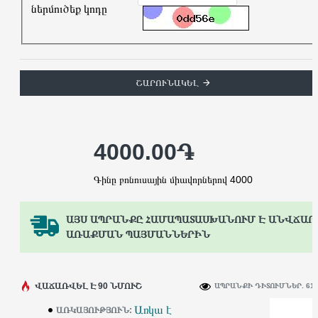
ներմուծեք կոդը
ՇԱՐՈՒՆԱԿԵԼ
4000.00֏
Գինը բոնուսային միավորներով 4000
ԱՅՍ ԱՊՐԱՆՔԸ ՀԱՄԱՊԱՏԱՍԽԱՆՈՒՄ Է ԱՆՎՃԱՐ
ԱՌԱՔՄԱՆ ՊԱՅՄԱՆՆԵՐԻՆ
ՎԱՃԱՌՎԵԼ Է 90 ՆՄՈՒՇ
ԱՊՐԱՆՔԻ ԴԻՏՈՒՄՆԵՐ. 61
Առկա է
ԱՌԿԱՅՈՒԹՅՈՒՆ: