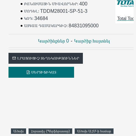
400
ԲՈՆՈՒՍԱՅԻՆ ՄԻԱՎՈՐՆԵՐ:
TDDM28001-SP-51-3
ՄՈԴԵԼ:
34684
Total Tool
ԿՈԴ:
84831095000
ԱՏԳԱԱ ԴԱՍԱԿԱՐԳԻՉ:
Կարծինքներ 0
-
Կարծիք հայտնել
ԼՐԱՑՈՒՑԻՉ ՏԵՂԵԿՈՒԹՅՈՒՆՆԵՐ
ՍԵՐՏԻՖԻԿԱՏ
Ածուխ
Հորատիչ (Պերֆերատոր)
Ածուխ ԱՀՄ-ի համար