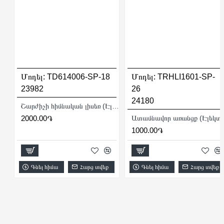
Մոդել:
TD614006-SP-18
Մոդել:
TRHLI1601-SP-
23982
26
24180
Շարժիչի հիմնական լիսեռ (Էլեկտրական Խառնիչ` TD614006-ի համար)
2000.00֏
Ատամնավոր առանցք (Էլ
1000.00֏
Գնել հիմա
Հարց տվեք
Գնել հիմա
Հարց տվեք