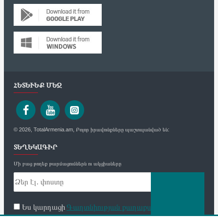
ՀԵՏԵՒԵՔ ՄԵԶ
© 2026, TotalArmenia.am, Բոլոր իրավունքները պաշտպանված են:
ՏԵՂԵԿԱԳԻՐ
Մի բաց թողեք թարմացումներն ու ակցիաները
Ես կարդացի
Գաղտնիության քաղաքականություն
և