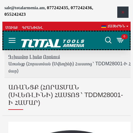
077242435, 077242436,
sale@totalarmenia.am,
055242423
ՀԱՅԵՐԵՆ
ՄՈՒՏՔ
ԳՐԱՆՑՎԵԼ
0
Գլխավոր
Լիսեռ
Որոնում
Առանցք (Հորատման (Սվեռլինի) Հաստոց ՝ TDDM28001-Ի Հ
մար)
ԱՌԱՆՑՔ (ՀՈՐԱՏՄԱՆ
(ՍՎԵՌԼԻՆԻ) ՀԱՍՏՈՑ ՝ TDDM28001-
Ի ՀԱՄԱՐ)