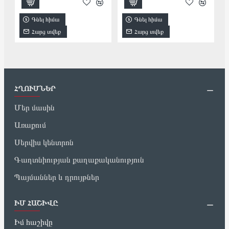
Գնել հիմա
Գնել հիմա
Հարց տվեք
Հարց տվեք
ՀՂՈՒՄՆԵՐ
Մեր մասին
Առաքում
Սերվիս կենտրոն
Գաղտնիության քաղաքականություն
Պայմաններ և դրույթներ
ԻՄ ՀԱՇԻՎԸ
Իմ հաշիվը