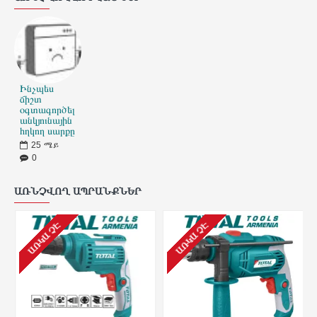
Ինչպես
ճիշտ
օգտագործել
անկյունային
հղկող սարքը
25
ሜይ
0
ԱՌՆՉՎՈՂ ԱՊՐԱՆՔՆԵՐ
ԱՌԿԱ ՉԷ
ԱՌԿԱ ՉԷ