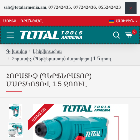
077242435, 077242436, 055242423
sale@totalarmenia.am,
ՄՈՒՏՔ
ԳՐԱՆՑՎԵԼ
ՀԱՅԵՐԵՆ
0
Գլխավոր
Լիկվիդացիա
Հորատիչ (Պերֆերատոր) մարտկոցով 1.5 ջոուլ
ՀՈՐԱՏԻՉ (ՊԵՐՖԵՐԱՏՈՐ)
ՄԱՐՏԿՈՑՈՎ 1.5 ՋՈՈՒԼ
ԱՌԿԱ ՉԷ