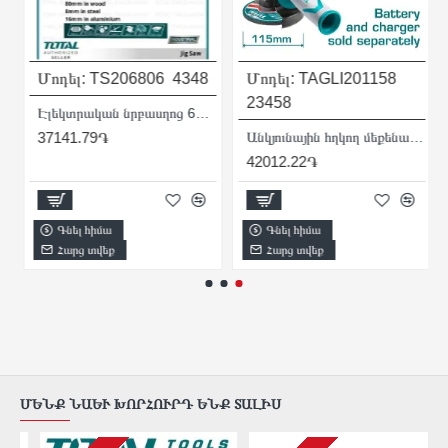
Մոդել:
TS206806
4348
Մոդել:
TAGLI201158
23458
Էլեկտրական նրբասղոց 650 վտ
ու 10 մմ
37141.79֏
Անկյունային հղկող մեքենա (ԱՀՄ) - Բալգարկա մարտկոցով 20 Վ
42012.22֏
Գնել հիմա
Գնել հիմա
Հարց տվեք
Հարց տվեք
ՄԵՆՔ ՆԱԵՒ ԽՈՐՀՈՒՐԴ ԵՆՔ ՏԱԼԻՍ