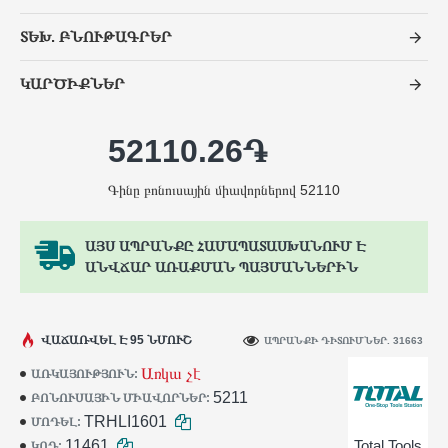
ՏԵԽ. ԲՆՈՒԹԱԳՐԵՐ
ԿԱՐԾԻՔՆԵՐ
52110.26֏
Գինը բոնուսային միավորներով 52110
ԱՅՍ ԱՊՐԱՆՔԸ ՀԱՄԱՊԱՏԱՍԽԱՆՈՒՄ Է
ԱՆՎՃԱՐ ԱՌԱՔՄԱՆ ՊԱՅՄԱՆՆԵՐԻՆ
ՎԱՃԱՌՎԵԼ Է 95 ՆՄՈՒՇ
ԱՊՐԱՆՔԻ ԴԻՏՈՒՄՆԵՐ. 31663
Առկա չէ
ԱՌԿԱՅՈՒԹՅՈՒՆ:
5211
ԲՈՆՈՒՍԱՅԻՆ ՄԻԱՎՈՐՆԵՐ:
TRHLI1601
ՄՈԴԵԼ:
11461
Total Tools
ԿՈԴ: