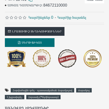
84672110000
ԱՏԳԱԱ ԴԱՍԱԿԱՐԳԻՉ:
Կարծինքներ 0
-
Կարծիք հայտնել
ԼՐԱՑՈՒՑԻՉ ՏԵՂԵԿՈՒԹՅՈՒՆՆԵՐ
ՍԵՐՏԻՖԻԿԱՏ
Հարվածային դռել - պտուտակահան մարտկոցով
մարտկոց
Լիցքավորիչ
Հորատիչ(Պերֆերատոր)
ԱՌՆՉՎՈՂ ՀՈԴՎԱԾՆԵՐ