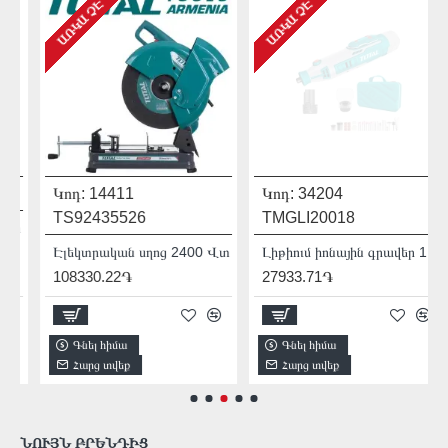
ԱՌԿԱ ՉԷ
ԱՌԿԱ ՉԷ
Կոդ:
14411
Կոդ:
34204
TS92435526
TMGLI20018
տ
Էլեկտրական սղոց 2400 Վտ
Լիթիում իոնային գրավեր 12Վ/USB type-C
108330.22֏
27933.71֏
Գնել հիմա
Գնել հիմա
Հարց տվեք
Հարց տվեք
ՆՈՒՅՆ ԲՐԵՆԴԻՑ