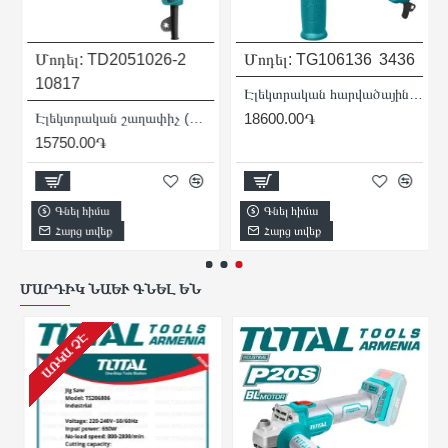
Մոդել:
TD2051026-2
Մոդել:
TG106136
3436
10817
Էլեկտրական հարվածային շաղափիչ (Դռել) / 650 Վտ / 3000 պ / ր / 13 մմ / 48000 հարված / րոպե
Էլեկտրական շաղափիչ (Դռել) / 500 Վտ / 3300 պ/ր / Արագսեղմվող / Արտադրական / INDUSTRIAL
18600.00֏
15750.00֏
Գնել հիմա
Գնել հիմա
Հարց տվեք
Հարց տվեք
ՄԱՐԴԻԿ ՆԱԵՒ ԳՆԵԼ ԵՆ
ԱՌԿԱ ՉԷ