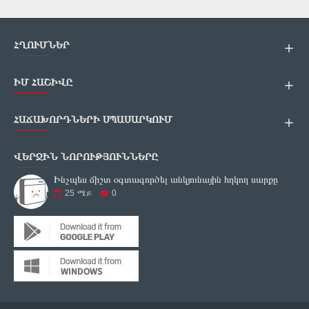
ՀՂՈՒՄՆԵՐ
ԻՄ ՀԱՇԻՎԸ
ՀԱՃԱԽՈՐԴՆԵՐԻ ՍՊԱՍԱՐԿՈՒՄ
ՎԵՐՋԻՆ ՆՈՐՈՒԹՅՈՒՆՆԵՐԸ
Ինչպես ճիշտ օգտագործել անկյունային հղկող սարքը
25
ሜይ
0