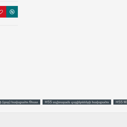
ի (դուր) հավաքածու 6հատ
HSS սպիռալաձև գայլիկոնների հավաքածու
HSS M2