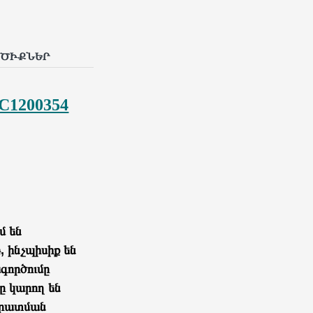
ՐԾԻՔՆԵՐ
AC1200354
մ են
 ինչպիսիք են
ագործումը
ը կարող են
որատման