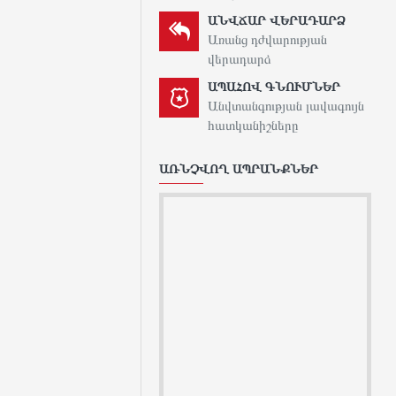
ԱՆՎՃԱՐ ՎԵՐԱԴԱՐՁ
Առանց դժվարության
վերադարձ
ԱՊԱՀՈՎ ԳՆՈՒՄՆԵՐ
Անվտանգության լավագույն
հատկանիշները
ԱՌՆՉՎՈՂ ԱՊՐԱՆՔՆԵՐ