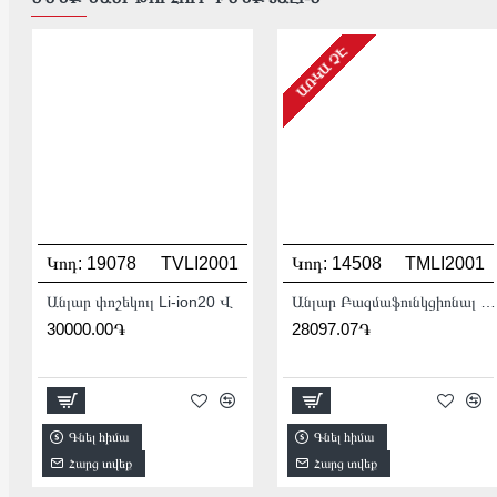
ԱՌԿԱ ՉԷ
Կոդ:
19078
TVLI2001
Կոդ:
14508
TMLI2001
Անլար փոշեկուլ Li-ion20 Վ
Անլար Բազմաֆունկցիոնալ գործիք (Ռենովատոր) 20Վ :
30000.00֏
28097.07֏
Գնել հիմա
Գնել հիմա
Հարց տվեք
Հարց տվեք