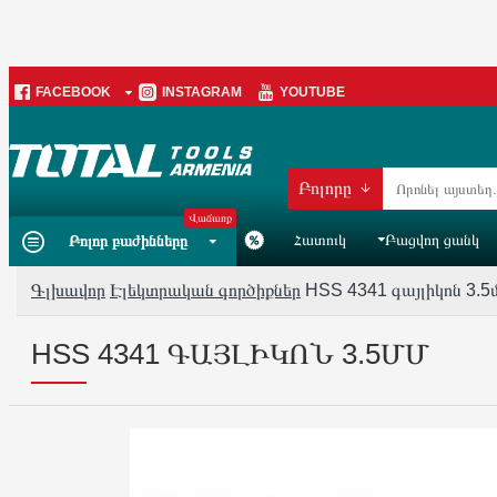
FACEBOOK
INSTAGRAM
YOUTUBE
Բոլորը
Վաճառք
Հատուկ
Բացվող ցանկ
Բոլոր բաժինները
Գլխավոր
Էլեկտրական գործիքներ
HSS 4341 գայլիկոն 3.5
HSS 4341 ԳԱՅԼԻԿՈՆ 3.5ՄՄ