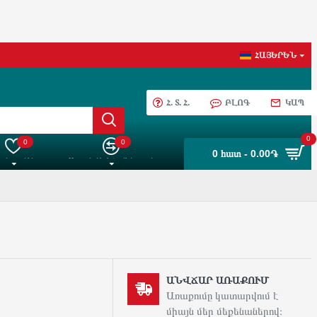
ՀԱՅԵՐԵՆ
Հ. Տ. Հ.
ԲԼՈԳ
ԿԱՊ
0
0
0
0 հատ - 0.00֏
 ընտրանին
Ապրանքների Համեմատում
ԱՆՎՃԱՐ ԱՌԱՔՈՒՄ
Առաքումը կատարվում է
միայն մեր մեքենաներով։