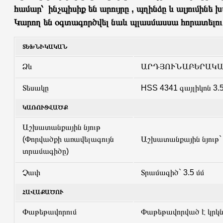
համար՝ ինչպիսիք են արույրը , պղինձը և ալյումինե խ
Կարող են օգտագործվել նաև պլասմասսա հորատելու
ՏԵԽՆԻԿԱԿԱՆ
Ձև
ԱՐԴՅՈՒՆԱԲԵՐԱԿԱՆ
Տեսակը
HSS 4341 գայլիկոն 3.
ԿԱՌՈՒՑՎԱԾՔ
Աշխատանքային նյութ
(Փորվածքի առավելագույն
Աշխատանքային նյութ`
տրամագիծը)
Չափ
Տրամագիծ` 3.5 մմ
ՀԱՎԱՔԱԾՈՒ
Փաթեթավորում
Փաթեթավորված է կրկն