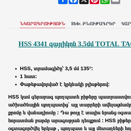
ՆԿԱՐԱԳՐՈՒԹՅՈՒՆ
ՏԵԽ. ԲՆՈՒԹԱԳՐԵՐ
ԿԱ
HSS 4341 գայլիկոն 3.5մմ TOTAL T
HSS, տրամագիծը՝ 3,5 մմ 135°:
1 հատ:
Փաթեթավորված է կրկնակի բլիսթերով:
HSS կամ գերարագ պողպատե բիթերը պատրաստվու
ածխածնային պողպատից` այլ տարրերի ավելացմամբ,
քրոմը և վանադիումը : Դա թույլ է տալիս նրանց օգտ
հորատման բարձր արագության դեպքում : HSS բիթեր
օգտագործվել երկաթ , պողպատ և այլ մետաղների հ