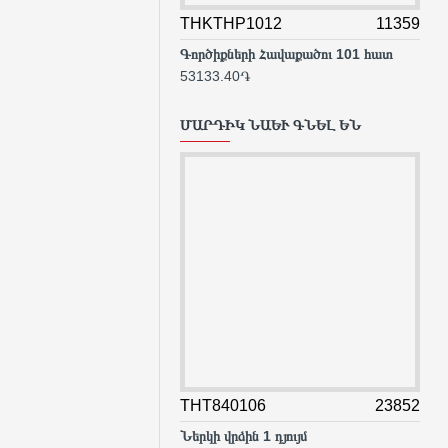
THKTHP1012
11359
TH
Գործիքների Հավաքածու 101 հատ
53133.40֏
433
ՄԱՐԴԻԿ ՆԱԵՒ ԳՆԵԼ ԵՆ
THT840106
23852
TA
Ներկի վրձին 1 դյույմ
434