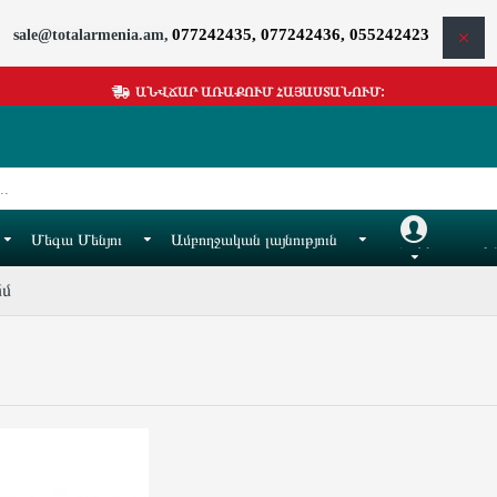
077242435, 077242436, 055242423
sale@totalarmenia.am,
ԱՆՎՃԱՐ ԱՌԱՔՈՒՄ ՀԱՅԱՍՏԱՆՈՒՄ:
Մեգա Մենյու
Ամբողջական լայնություն
Հաշիվ
Իմ
մմ