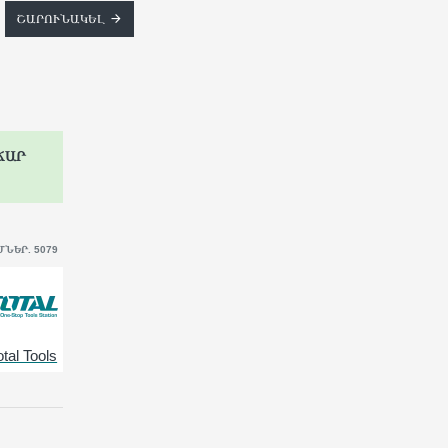
ՇԱՐՈՒՆԱԿԵԼ
ՃԱՐ
ՆԵՐ. 5079
otal Tools