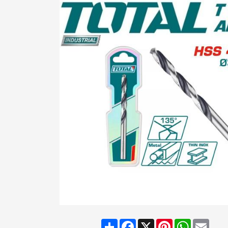
Share
Facebook
X
Pinterest
WhatsAp
Emai