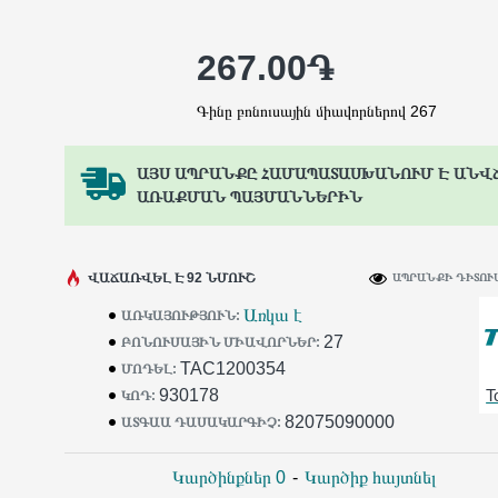
267.00֏
Գինը բոնուսային միավորներով 267
ԱՅՍ ԱՊՐԱՆՔԸ ՀԱՄԱՊԱՏԱՍԽԱՆՈՒՄ Է ԱՆՎ
ԱՌԱՔՄԱՆ ՊԱՅՄԱՆՆԵՐԻՆ
ՎԱՃԱՌՎԵԼ Է 92 ՆՄՈՒՇ
ԱՊՐԱՆՔԻ ԴԻՏՈՒՄ
Առկա է
ԱՌԿԱՅՈՒԹՅՈՒՆ:
27
ԲՈՆՈՒՍԱՅԻՆ ՄԻԱՎՈՐՆԵՐ:
TAC1200354
ՄՈԴԵԼ:
930178
T
ԿՈԴ:
82075090000
ԱՏԳԱԱ ԴԱՍԱԿԱՐԳԻՉ:
Կարծինքներ 0
-
Կարծիք հայտնել