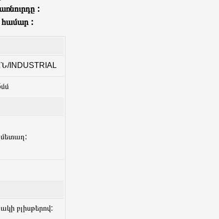
առնուրդը :
 համար :
/INDUSTRIAL
5մմ
 մետաղ:
ակի բլիսթերով: