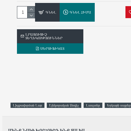
ԳՆԵԼ
ԳՆԵԼ ՀԻՄԱ
ԼՐԱՑՈՒՑԻՉ
ՏԵՂԵԿՈՒԹՅՈՒՆՆԵՐ
ՍԵՐՏԻՖԻԿԱՏ
Լիցքավորման Լար
Էլեկտրական Զոդիչ
Լապտեր
Երկաթի սայրեր
ՄԵՆՔ ՆԱԵՒ ԽՈՐՀՈՒՐԴ ԵՆՔ ՏԱԼԻՍ