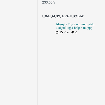
233.00֏
333
ԱՌՆՉՎՈՂ ՀՈԴՎԱԾՆԵՐ
Ինչպես ճիշտ օգտագործել
անկյունային հղկող սարքը
25
ሜይ
0