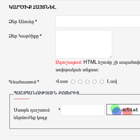
ԿԱՐԾԻՔ ՀԱՅՏՆԵԼ
Ձեր Անունը
Ձեր Կարծիքը
Զգուշացում։
HTML նշումը չի ապահովվ
սովորական տեքստ։
Վատ
Լավ
Գնահատում
ՊԱՇՏՊԱՆՈՒԹՅՈՒՆ ԲՈՏԵՐԻՑ
Ստորև դաշտում
ներմուծեք կոդը