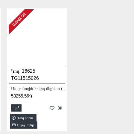
ԱՌԿԱ ՉԷ
Կոդ:
16625
Կոդ:
11373
TTAC1406
TG11515026
Ավտոկոմպրեսոր 12 Վ
Անկյունային հղկող մեքենա (ԱՀՄ) - Բալգարկա /1500Վատտ/125մմ/Արտադրական/INDUSTRIAL
20944.00֏
53255.56֏
Գնել հիմա
Գնել հիմա
Հարց տվեք
Հարց տվեք