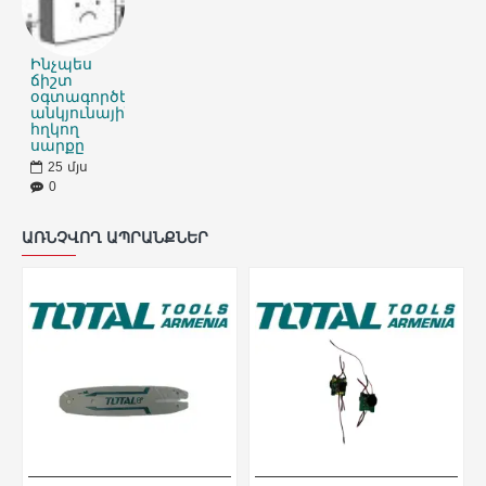
Ինչպես
ճիշտ
օգտագործել
անկյունային
հղկող
սարքը
25
մյս
0
ԱՌՆՉՎՈՂ ԱՊՐԱՆՔՆԵՐ