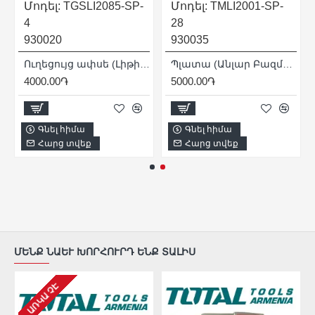
Մոդել:
TGSLI2085-SP-
Մոդել:
TMLI2001-SP-
4
28
930020
930035
Ուղեցույց ափսե (Լիթիում-Իոնային Շղթայական Սղոց TGSLI2085 - ի համար)
Պլատա (Անլար Բազմաֆունկցիոնալ Գործիք Ռենովատոր TMLI2001 - ի համար)
4000.00֏
5000.00֏
Գնել հիմա
Գնել հիմա
Հարց տվեք
Հարց տվեք
ՄԵՆՔ ՆԱԵՒ ԽՈՐՀՈՒՐԴ ԵՆՔ ՏԱԼԻՍ
ԱՌԿԱ ՉԷ