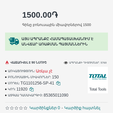
1500.00֏
Գինը բոնուսային միավորներով 1500
ԱՅՍ ԱՊՐԱՆՔԸ ՀԱՄԱՊԱՏԱՍԽԱՆՈՒՄ Է
ԱՆՎՃԱՐ ԱՌԱՔՄԱՆ ՊԱՅՄԱՆՆԵՐԻՆ
ՎԱՃԱՌՎԵԼ Է 90 ՆՄՈՒՇ
ԱՊՐԱՆՔԻ ԴԻՏՈՒՄՆԵՐ. 5760
Առկա չէ
ԱՌԿԱՅՈՒԹՅՈՒՆ:
150
ԲՈՆՈՒՍԱՅԻՆ ՄԻԱՎՈՐՆԵՐ:
TG1101256-SP-41
ՄՈԴԵԼ:
11920
Total Tools
ԿՈԴ:
85365011090
ԱՏԳԱԱ ԴԱՍԱԿԱՐԳԻՉ:
Կարծինքներ 0
-
Կարծիք հայտնել