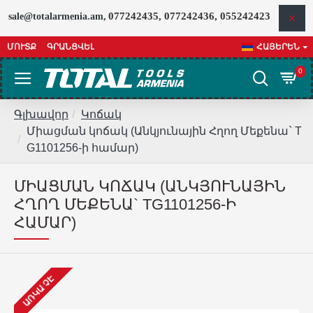
077242435, 077242436, 055242423
sale@totalarmenia.am,
ՄՈՒՏՔ
ԳՐԱՆՑՎԵԼ
ՀԱՅԵՐԵՆ
0
Գլխավոր
Կոճակ
Միացման կոճակ (Անկյունային Հղող Մեքենա` T
G1101256-ի համար)
ՄԻԱՑՄԱՆ ԿՈՃԱԿ (ԱՆԿՅՈՒՆԱՅԻՆ
ՀՂՈՂ ՄԵՔԵՆԱ` TG1101256-Ի
ՀԱՄԱՐ)
ԱՌԿԱ ՉԷ