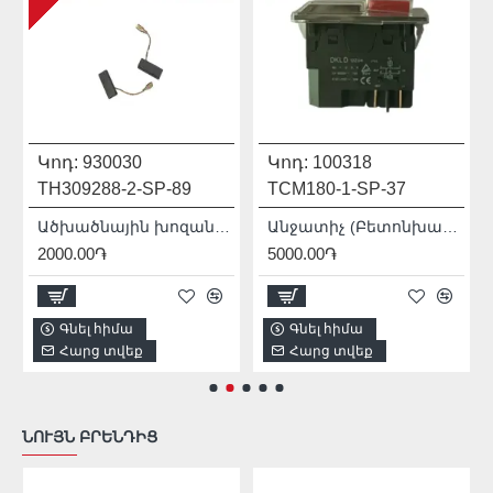
Կոդ:
930030
Կոդ:
100318
TH309288-2-SP-89
TCM180-1-SP-37
Ածխածնային խոզանակ (Էլեկտրական Հորատիչ Պերֆերատոր TH309288 - ի համար)
Անջատիչ (Բետոնխառնիչ` TCM180-1-Ի Համար)
2000.00֏
5000.00֏
Գնել հիմա
Գնել հիմա
Հարց տվեք
Հարց տվեք
ՆՈՒՅՆ ԲՐԵՆԴԻՑ