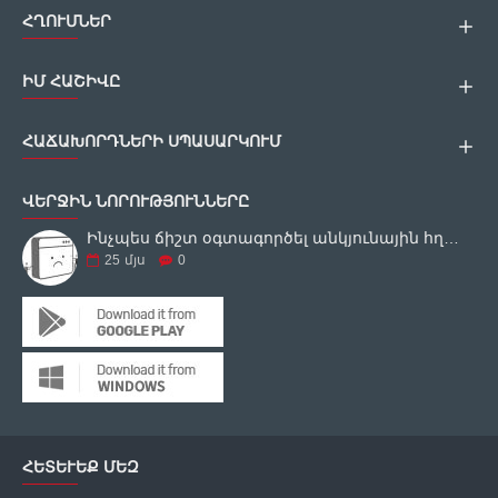
ՀՂՈՒՄՆԵՐ
ԻՄ ՀԱՇԻՎԸ
ՀԱՃԱԽՈՐԴՆԵՐԻ ՍՊԱՍԱՐԿՈՒՄ
ՎԵՐՋԻՆ ՆՈՐՈՒԹՅՈՒՆՆԵՐԸ
Ինչպես ճիշտ օգտագործել անկյունային հղկող սարքը
25
մյս
0
ՀԵՏԵՒԵՔ ՄԵԶ