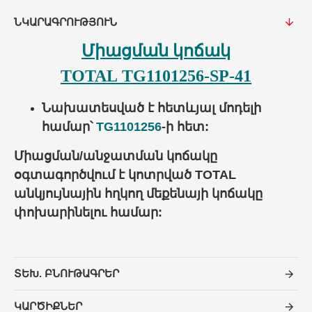
ՆԿԱՐԱԳՐՈՒԹՅՈՒՆ
Միացման կոճակ
TOTAL TG1101256-SP-41
Նախատեսված է հետևյալ մոդելի
համ
ա
ր՝
TG1101256
-ի հետ:
Միացման/անջատման կոճակը
օգտագործվում է կոտրված TOTAL
անկյույնային հղկող մեքենայի կոճակը
փոխարինելու համար:
ՏԵԽ. ԲՆՈՒԹԱԳՐԵՐ
ԿԱՐԾԻՔՆԵՐ