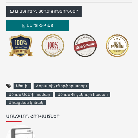
ԼՐԱՑՈՒՑԻՉ ՏԵՂԵԿՈՒԹՅՈՒՆՆԵՐ
ՍԵՐՏԻՖԻԿԱՏ
Ածուխ
Հորատիչ (Պերֆերատոր)
Ածուխ ԱՀՄ-ի համար
Ածուխ Փոշեկուլ-ի համար
Միացման կոճակ
ԱՌՆՉՎՈՂ ՀՈԴՎԱԾՆԵՐ