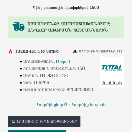
Գինը բոնուսային միավորներով 1500
ԱՅՍ ԱՊՐԱՆՔԸ ՀԱՄԱՊԱՏԱՍԽԱՆՈՒՄ Է
ԱՆՎՃԱՐ ԱՌԱՔՄԱՆ ՊԱՅՄԱՆՆԵՐԻՆ
ՎԱՃԱՌՎԵԼ Է 90 ՆՄՈՒՇ
ԱՊՐԱՆՔԻ ԴԻՏՈՒՄՆԵՐ. 812
Առկա է
ԱՌԿԱՅՈՒԹՅՈՒՆ:
150
ԲՈՆՈՒՍԱՅԻՆ ՄԻԱՎՈՐՆԵՐ:
THDIS12142L
ՄՈԴԵԼ:
106296
Total Tools
ԿՈԴ:
8204200000
ԱՏԳԱԱ ԴԱՍԱԿԱՐԳԻՉ:
Կարծինքներ 0
-
Կարծիք հայտնել
ԼՐԱՑՈՒՑԻՉ ՏԵՂԵԿՈՒԹՅՈՒՆՆԵՐ