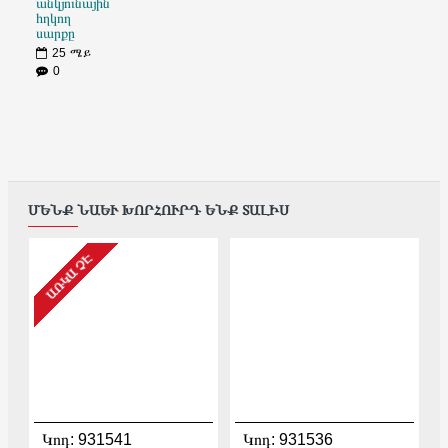
անկյունային
հղկող
սարքը
25
ሜይ
0
ՄԵՆՔ ՆԱԵՒ ԽՈՐՀՈՒՐԴ ԵՆՔ ՏԱԼԻՍ
ԱՌԿԱ ՉԷ
Կոդ:
931541
Կոդ:
931536