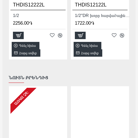
THDIS12222L
THDIS12122L
1/2
1/2"DR խորը հարվածային գլխիկ TOTAL THDIS12122L
2256.00֏
1722.00֏
Գնել հիմա
Գնել հիմա
Հարց տվեք
Հարց տվեք
ՆՈՒՅՆ ԲՐԵՆԴԻՑ
ԱՌԿԱ ՉԷ