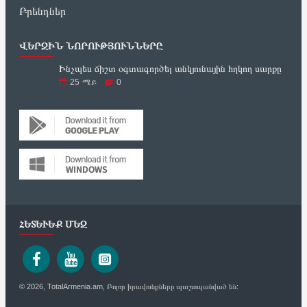
Բրենդներ
ՎԵՐՋԻՆ ՆՈՐՈՒԹՅՈՒՆՆԵՐԸ
Ինչպես ճիշտ օգտագործել անկյունային հղկող սարքը
25
ሜይ
0
ՀԵՏԵՒԵՔ ՄԵԶ
© 2026, TotalArmenia.am, Բոլոր իրավունքները պաշտպանված են: