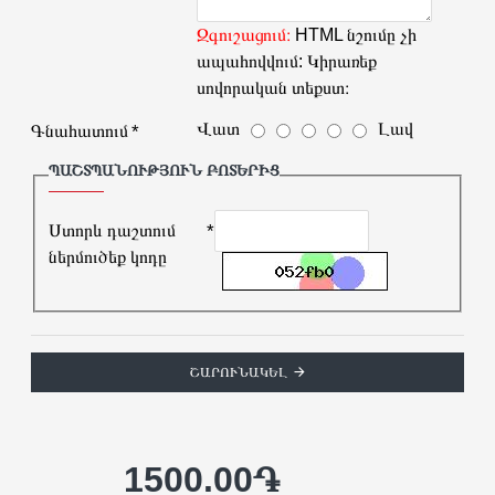
Զգուշացում։
HTML նշումը չի
ապահովվում: Կիրառեք
սովորական տեքստ։
Վատ
Լավ
Գնահատում
ՊԱՇՏՊԱՆՈՒԹՅՈՒՆ ԲՈՏԵՐԻՑ
Ստորև դաշտում
ներմուծեք կոդը
ՇԱՐՈՒՆԱԿԵԼ
1500.00֏