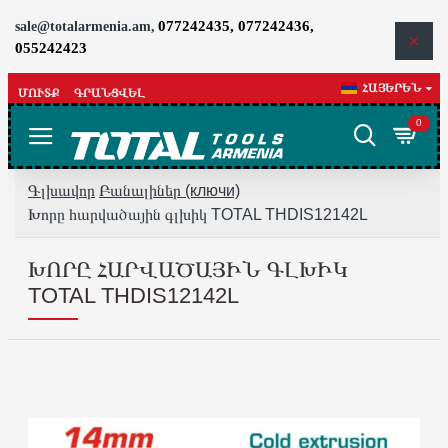
077242435, 077242436,
sale@totalarmenia.am,
055242423
ՀԱՅԵՐԵՆ
ՄՈՒՏՔ
ԳՐԱՆՑՎԵԼ
0
Գլխավոր
Բանալիներ (ключи)
Խորը հարվածային գլխիկ TOTAL THDIS12142L
ԽՈՐԸ ՀԱՐՎԱԾԱՅԻՆ ԳԼԽԻԿ
TOTAL THDIS12142L