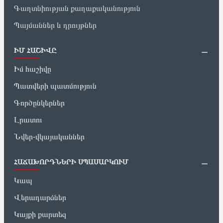
Գաղտնիության քաղաքականություն
Պայմաններ և դրույթներ
ԻՄ ՀԱՇԻՎԸ
Իմ հաշիվը
Պատվերի պատմություն
Գործընկերներ
Լրատու
Նվեր-վկայականներ
ՀԱՃԱԽՈՐԴՆԵՐԻ ՍՊԱՍԱՐԿՈՒՄ
Կապ
Վերադարձներ
Կայքի քարտեզ