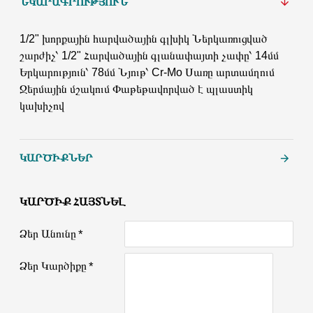
ՆԿԱՐԱԳՐՈՒԹՅՈՒՆ
1/2" խորքային հարվածային գլխիկ Ներկառուցված
շարժիչ՝ 1/2" Հարվածային գլանափայտի չափը՝ 14մմ
Երկարություն՝ 78մմ Նյութ՝ Cr-Mo Սառը արտամղում
Ջերմային մշակում Փաթեթավորված է պլաստիկ
կախիչով
ԿԱՐԾԻՔՆԵՐ
ԿԱՐԾԻՔ ՀԱՅՏՆԵԼ
Ձեր Անունը
Ձեր Կարծիքը