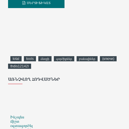
ՍԵՐՏԻՖԻԿԱՏ
total
tools
ձեռքի
գործիքներ
բանալիներ
(ключи)
thdis12142l
ԱՌՆՉՎՈՂ ՀՈԴՎԱԾՆԵՐ
Ինչպես
ճիշտ
օգտագործել