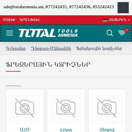
077242435, 077242436, 055242423
sale@totalarmenia.am,
ՄՈՒՏՔ
ԳՐԱՆՑՎԵԼ
ՀԱՅԵՐԵՆ
0
Գլխավոր
Դիսթար-Մեխանիկ
Ֆրեզերային կտրիչներ
ՖՐԵԶԵՐԱՅԻՆ ԿՏՐԻՉՆԵՐ
ԱՀՄ
Հղկող
Ձեռքով