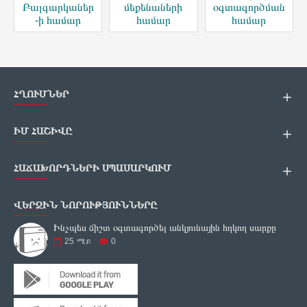
Բալգարկաներ
մեքենաների
օգտագործման
-ի համար
համար
համար
ՀՂՈՒՄՆԵՐ
ԻՄ ՀԱՇԻՎԸ
ՀԱՃԱԽՈՐԴՆԵՐԻ ՍՊԱՍԱՐԿՈՒՄ
ՎԵՐՋԻՆ ՆՈՐՈՒԹՅՈՒՆՆԵՐԸ
Ինչպես ճիշտ օգտագործել անկյունային հղկող սարքը
25
ሜይ
0