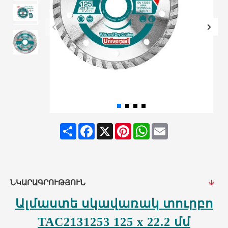
Share
Facebook
X
Pinterest
WhatsApp
Email
ՆԿԱՐԱԳՐՈՒԹՅՈՒՆ
Ալմաստե սկավառակ տուրբո
TAC2131253
125 x 22.2 մմ