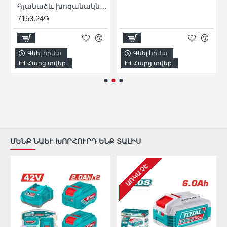
Գլանաձև խոզանակների հավաքածու ՝ 13 - ը 1 - ում
7153.24֏
Գնել հիմա
Գնել հիմա
Հարց տվեք
Հարց տվեք
ՄԵՆՔ ՆԱԵՒ ԽՈՐՀՈՒՐԴ ԵՆՔ ՏԱԼԻՍ
ԱՌԿԱ ՉԷ