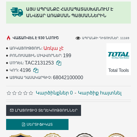
ԱՅՍ ԱՊՐԱՆՔԸ ՀԱՄԱՊԱՏԱՍԽԱՆՈՒՄ Է
ԱՆՎՃԱՐ ԱՌԱՔՄԱՆ ՊԱՅՄԱՆՆԵՐԻՆ
ՎԱՃԱՌՎԵԼ Է 930 ՆՄՈՒՇ
ԱՊՐԱՆՔԻ ԴԻՏՈՒՄՆԵՐ. 11169
Առկա չէ
ԱՌԿԱՅՈՒԹՅՈՒՆ:
199
ԲՈՆՈՒՍԱՅԻՆ ՄԻԱՎՈՐՆԵՐ:
TAC2131253
ՄՈԴԵԼ:
4196
Total Tools
ԿՈԴ:
68042100000
ԱՏԳԱԱ ԴԱՍԱԿԱՐԳԻՉ:
Կարծինքներ 0
-
Կարծիք հայտնել
ԼՐԱՑՈՒՑԻՉ ՏԵՂԵԿՈՒԹՅՈՒՆՆԵՐ
ՍԵՐՏԻՖԻԿԱՏ