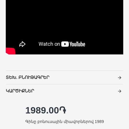
ՏԵԽ. ԲՆՈՒԹԱԳՐԵՐ
ԿԱՐԾԻՔՆԵՐ
1989.00֏
Գինը բոնուսային միավորներով 1989