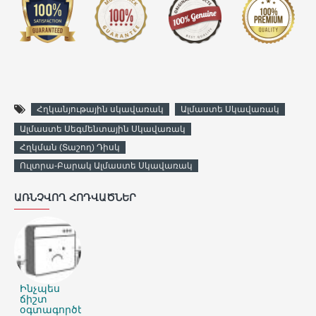
Հղկանյութային սկավառակ
Ալմաստե Սկավառակ
Ալմաստե Սեգմենտային Սկավառակ
Հղկման (Տաշող) Դիսկ
Ուլտրա-Բարակ Ալմաստե Սկավառակ
ԱՌՆՉՎՈՂ ՀՈԴՎԱԾՆԵՐ
Ինչպես
ճիշտ
օգտագործել