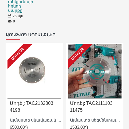
անկյունային
հղկող
սարքը
25
մյս
0
ԱՌՆՉՎՈՂ ԱՊՐԱՆՔՆԵՐ
ԱՌԿԱ ՉԷ
ԱՌԿԱ ՉԷ
Մոդել:
TAC2132303
Մոդել:
TAC2111103
4198
11475
x 22.2 մմ
Ալմաստե սկավառակ 230 x 22.2 մմ
Ալմաստե սեգմենտային սկավառակ 110 մմ
6500.00֏
1533.00֏