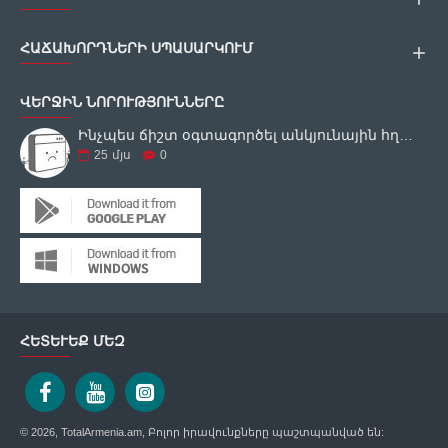
ՀԱՃԱԽՈՐԴՆԵՐԻ ՍՊԱՍԱՐԿՈՒՄ
ՎԵՐՋԻՆ ՆՈՐՈՒԹՅՈՒՆՆԵՐԸ
Ինչպես ճիշտ օգտագործել անկյունային հղկող սարքը
25
մյս
0
ՀԵՏԵՒԵՔ ՄԵԶ
© 2026, TotalArmenia.am, Բոլոր իրավունքները պաշտպանված են: