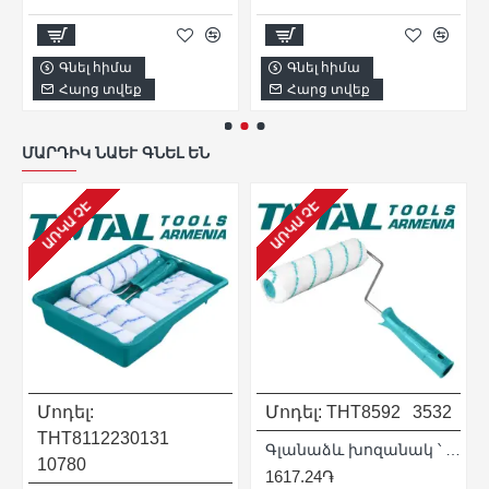
Գնել հիմա
Գնել հիմա
Հարց տվեք
Հարց տվեք
ՄԱՐԴԻԿ ՆԱԵՒ ԳՆԵԼ ԵՆ
ԱՌԿԱ ՉԷ
ԱՌԿԱ ՉԷ
Մոդել:
Մոդել:
THT8592
3532
THT8112230131
Գլանաձև խոզանակ ՝ 230 x 12 մմ :
10780
1617.24֏