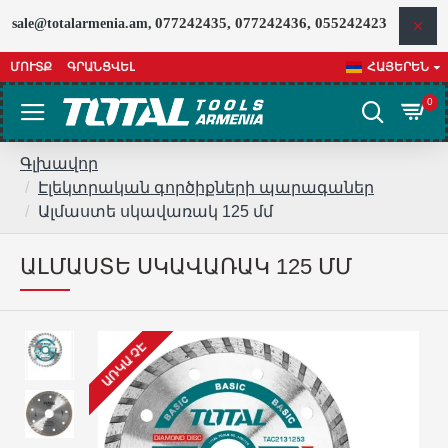
077242435, 077242436, 055242423
sale@totalarmenia.am,
ՄՈՒՏՔ
ԳՐԱՆՑՎԵԼ
ՀԱՅԵՐԵՆ
0
Գլխավոր
Էլեկտրական գործիքների պարագաներ
Ալմաստե սկավառակ 125 մմ
ԱԼՄԱՍՏԵ ՍԿԱՎԱՌԱԿ 125 ՄՄ
ԱՌԿԱ ՉԷ