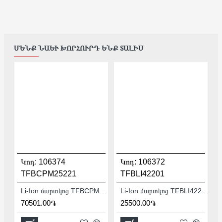
ՄԵՆՔ ՆԱԵՒ ԽՈՐՀՈՒՐԴ ԵՆՔ ՏԱԼԻՍ
Կոդ:
106374
Կոդ:
106372
TFBCPM25221
TFBLI42201
Li-Ion մարտկոց TFBCPM25221 2.5Աժ
Li-Ion մարտկոց TFBLI42201
70501.00֏
25500.00֏