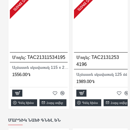
ԱՌԿԱ ՉԷ
ԱՌԿԱ ՉԷ
Մոդել:
TAC2131153
4195
Մոդել:
TAC2131253
4196
Ալմաստե սկավառակ 115 x 22.2 մմ
1556.00֏
Ալմաստե սկավառակ 125 մմ
1989.00֏
Գնել հիմա
Հարց տվեք
Գնել հիմա
Հարց տվեք
ՄԱՐԴԻԿ ՆԱԵՒ ԳՆԵԼ ԵՆ