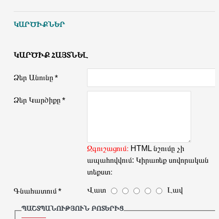
ԿԱՐԾԻՔՆԵՐ
ԿԱՐԾԻՔ ՀԱՅՏՆԵԼ
Ձեր Անունը
Ձեր Կարծիքը
Զգուշացում։
HTML նշումը չի
ապահովվում: Կիրառեք սովորական
տեքստ։
Վատ
Լավ
Գնահատում
ՊԱՇՏՊԱՆՈՒԹՅՈՒՆ ԲՈՏԵՐԻՑ