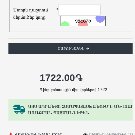
Ստորև դաշտում
ներմուծեք կոդը
ՇԱՐՈՒՆԱԿԵԼ
1722.00֏
Գինը բոնուսային միավորներով 1722
ԱՅՍ ԱՊՐԱՆՔԸ ՀԱՄԱՊԱՏԱՍԽԱՆՈՒՄ Է ԱՆՎՃԱՐ
ԱՌԱՔՄԱՆ ՊԱՅՄԱՆՆԵՐԻՆ
ՎԱՃԱՌՎԵԼ Է 915 ՆՄՈՒՇ
ԱՊՐԱՆՔԻ ԴԻՏՈՒՄՆԵՐ. 131