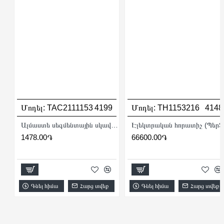
Մոդել:
TAC2111153
4199
Մոդել:
TH1153216
4148
Ալմաստե սեգմենտային սկավառակ 115 x 22.22 մմ
Էլեկտրական հ
1478.00֏
66600.00֏
Գնել հիմա
Հարց տվեք
Գնել հիմա
Հարց տվեք