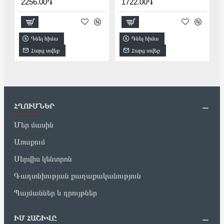
2256.00֏
1722.00֏
Գնել հիմա
Գնել հիմա
Հարց տվեք
Հարց տվեք
ՀՂՈՒՄՆԵՐ
Մեր մասին
Առաքում
Սերվիս կենտրոն
Գաղտնիության քաղաքականություն
Պայմաններ և դրույթներ
ԻՄ ՀԱՇԻՎԸ