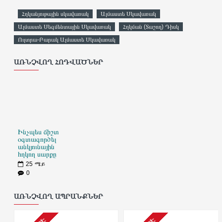
Հղկանյութային սկավառակ
Ալմաստե Սկավառակ
Ալմաստե Սեգմենտային Սկավառակ
Հղկման (Տաշող) Դիսկ
Ուլտրա-Բարակ Ալմաստե Սկավառակ
ԱՌՆՉՎՈՂ ՀՈԴՎԱԾՆԵՐ
Ինչպես ճիշտ
օգտագործել
անկյունային
հղկող սարքը
25
ሜይ
0
ԱՌՆՉՎՈՂ ԱՊՐԱՆՔՆԵՐ