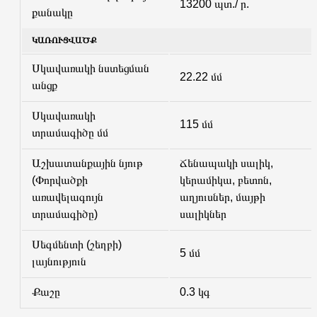
13200 պտ./ ր.
քանակը
ԿԱՌՈՒՑՎԱԾՔ
Սկավառակի նստեցման
22.22 մմ
անցք
Սկավառակի
115 մմ
տրամագիծը մմ
Աշխատանքային նյութ
Ճենապակի սալիկ,
(Փորվածքի
կերամիկա, բետոն,
առավելագույն
աղյուսներ, մայթի
տրամագիծը)
սալիկներ
Սեգմենտի (շեղբի)
5 մմ
լայնություն
Քաշը
0.3 կգ