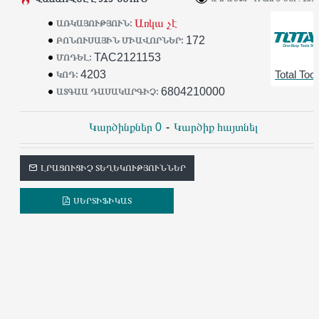
Առկա չէ
ԱՌԿԱՅՈՒԹՅՈՒՆ:
172
ԲՈՆՈՒՍԱՅԻՆ ՄԻԱՎՈՐՆԵՐ:
TAC2121153
ՄՈԴԵԼ:
4203
Total Tool
ԿՈԴ:
6804210000
ԱՏԳԱԱ ԴԱՍԱԿԱՐԳԻՉ:
Կարծինքներ 0
-
Կարծիք հայտնել
ԼՐԱՑՈՒՑԻՉ ՏԵՂԵԿՈՒԹՅՈՒՆՆԵՐ
ՍԵՐՏԻՖԻԿԱՏ