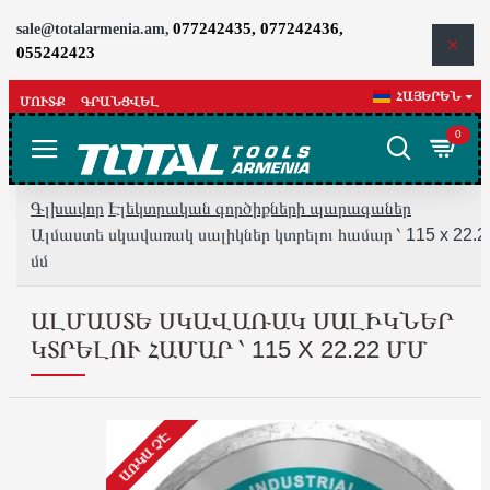
077242435, 077242436,
sale@totalarmenia.am,
055242423
ՀԱՅԵՐԵՆ
ՄՈՒՏՔ
ԳՐԱՆՑՎԵԼ
0
Գլխավոր
Էլեկտրական գործիքների պարագաներ
Ալմաստե սկավառակ սալիկներ կտրելու համար ՝ 115 x 22.2
մմ
ԱԼՄԱՍՏԵ ՍԿԱՎԱՌԱԿ ՍԱԼԻԿՆԵՐ
ԿՏՐԵԼՈՒ ՀԱՄԱՐ ՝ 115 X 22.22 ՄՄ
ԱՌԿԱ ՉԷ