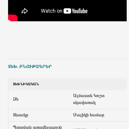
ՏԵԽ. ԲՆՈՒԹԱԳՐԵՐ
ՏԵԽՆԻԿԱԿԱՆ
Ալմաստե Կոշտ
Ձև
սկավառակ
Տեսակը
Սալիկի համար
Պտտման առավելագույն