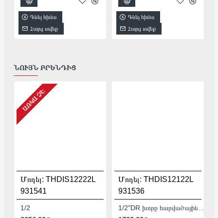
Գնել հիմա
Գնել հիմա
Հարց տվեք
Հարց տվեք
ՆՈՒՅՆ ԲՐԵՆԴԻՑ
ԱՌԿԱ ՉԷ
Մոդել:
THDIS12222L
Մոդել:
THDIS12122L
931541
931536
1/2
1/2"DR խորը հարվածային գլխիկ TOTAL THDIS12122L