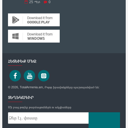
25
ሜይ
0
ՀԵՏԵՒԵՔ ՄԵԶ
© 2026, TotalArmenia.am, Բոլոր իրավունքները պաշտպանված են:
ՏԵՂԵԿԱԳԻՐ
Մի բաց թողեք թարմացումներն ու ակցիաները