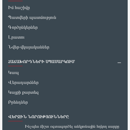
Իմ հաշիվը
Պատվերի պատմություն
Գործընկերներ
Լրատու
Նվեր-վկայականներ
ՀԱՃԱԽՈՐԴՆԵՐԻ ՍՊԱՍԱՐԿՈՒՄ
Կապ
Վերադարձներ
Կայքի քարտեզ
Բրենդներ
ՎԵՐՋԻՆ ՆՈՐՈՒԹՅՈՒՆՆԵՐԸ
Ինչպես ճիշտ օգտագործել անկյունային հղկող սարքը