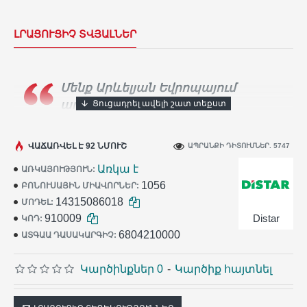
ԼՐԱՑՈՒՑԻՉ ՏՎՅԱԼՆԵՐ
Մենք Արևելյան Եվրոպայում
ադամանդե գործիքների
ամենամեծ արտադրողն ենք։
Տասնյակ
հազարավոր արհեստավորներ ամեն օր
ՎԱՃԱՌՎԵԼ Է 92 ՆՄՈՒՇ
ԱՊՐԱՆՔԻ ԴԻՏՈՒՄՆԵՐ. 5747
օգտագործում են
Distar
գործիքը իրենց
Առկա է
ԱՌԿԱՅՈՒԹՅՈՒՆ:
աշխատանքում:
1056
ԲՈՆՈՒՍԱՅԻՆ ՄԻԱՎՈՐՆԵՐ:
14315086018
ՄՈԴԵԼ:
910009
Distar
ԿՈԴ:
6804210000
ԱՏԳԱԱ ԴԱՍԱԿԱՐԳԻՉ:
Կարծինքներ 0
-
Կարծիք հայտնել