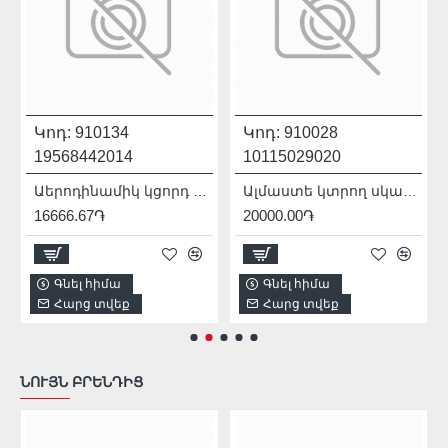
Կոդ:
910134
Կոդ:
910028
19568442014
10115029020
Աերոդինամիկ կցորդ ԱՀՄ-ի համար 230մմ Mechanic AirDUSTER 230 2.0 19568442014
Ալմաստե կտրող սկավառակ 100 մմ Distar 10115029020
16666.67֏
20000.00֏
Գնել հիմա
Գնել հիմա
Հարց տվեք
Հարց տվեք
ՆՈՒՅՆ ԲՐԵՆԴԻՑ