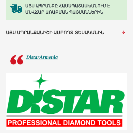
ԱՅՍ ԱՊՐԱՆՔԸ ՀԱՄԱՊԱՏԱՍԽԱՆՈՒՄ Է
ԱՆՎՃԱՐ ԱՌԱՔՄԱՆ ՊԱՅՄԱՆՆԵՐԻՆ
ԱՅՍ ԱՊՐԱՆՔԱՆԻՇԻ ԱՄԲՈՂՋ ՏԵՍԱԿԱՆԻՆ
DistarArmenia