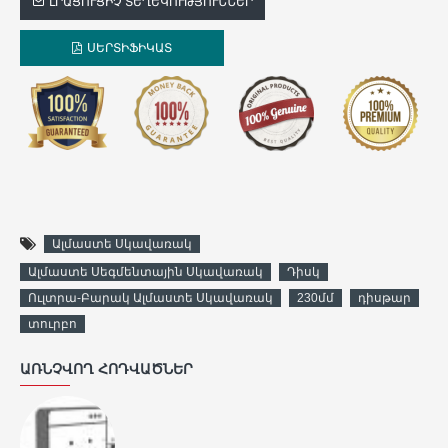
ԼՐԱՑՈՒՑԻՉ ՏԵՂԵԿՈՒԹՅՈՒՆՆԵՐ
ՍԵՐՏԻՖԻԿԱՏ
Ալմաստե Սկավառակ
Ալմաստե Սեգմենտային Սկավառակ
Դիսկ
Ուլտրա-Բարակ Ալմաստե Սկավառակ
230մմ
դիսթար
տուրբո
ԱՌՆՉՎՈՂ ՀՈԴՎԱԾՆԵՐ