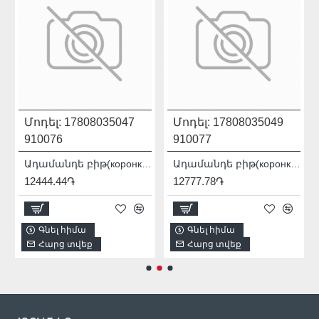
Մոդել:
17808035047
Մոդել:
17808035049
910076
910077
 PRO / SDS+ 90115007012
Ադամանդե բիթ(коронка) Distar DDR-B 12x80x12 Granite Active 17808035047
Ադամանդե բիթ(коронка) Distar DDR-B 14x80x12 Granite Active 17808035049
12444.44֏
12777.78֏
Գնել հիմա
Գնել հիմա
Հարց տվեք
Հարց տվեք