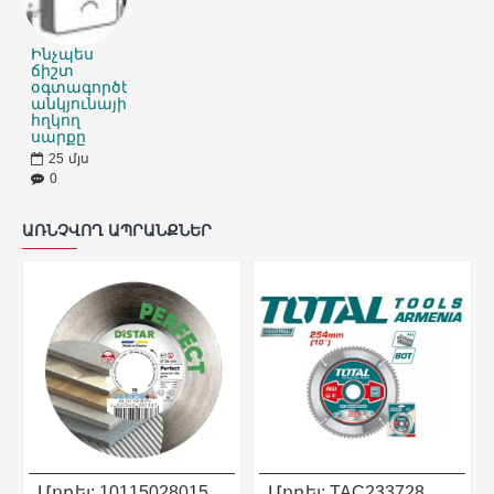
Ինչպես
ճիշտ
օգտագործել
անկյունային
հղկող
սարքը
25
մյս
0
ԱՌՆՉՎՈՂ ԱՊՐԱՆՔՆԵՐ
Մոդել:
10115028015
Մոդել:
TAC233728