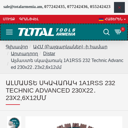
077242435, 077242436, 055242423
sale@totalarmenia.am,
ՄՈՒՏՔ
ԳՐԱՆՑՎԵԼ
ՀԱՅԵՐԵՆ
0
Գլխավոր
ԱՀՄ (Բալգարկաներ) -ի համար
Արտադրող
Distar
Ալմաստե սկավառակ 1A1RSS 232 Technic Advanc
ed 230x22․23x2,6x12մմ
ԱԼՄԱՍՏԵ ՍԿԱՎԱՌԱԿ 1A1RSS 232
TECHNIC ADVANCED 230X22․
23X2,6X12ՄՄ