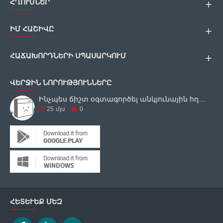
ՀՂՈՒՄՆԵՐ
ԻՄ ՀԱՇԻՎԸ
ՀԱՃԱԽՈՐԴՆԵՐԻ ՍՊԱՍԱՐԿՈՒՄ
ՎԵՐՋԻՆ ՆՈՐՈՒԹՅՈՒՆՆԵՐԸ
Ինչպես ճիշտ օգտագործել անկյունային հղկող սարքը
25
մյս
0
ՀԵՏԵՒԵՔ ՄԵԶ