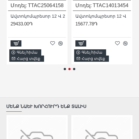
Մոդել:
TTAC2506
4158
Մոդել:
TTAC1401
3454
Ավտոկոմպրեսոր 12 Վ 2
Ավտոկոմպրեսոր 12 Վ
29433.00֏
15677.78֏
Գնել հիմա
Գնել հիմա
Հարց տվեք
Հարց տվեք
ՄԵՆՔ ՆԱԵՒ ԽՈՐՀՈՒՐԴ ԵՆՔ ՏԱԼԻՍ