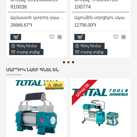
910036
100774
Ալմաստե կտրող սկավառակ 1A1R 125x22,23H Perfect
Ալյումին սղոցելու սկավառակ ՝ 254 x 30 մմ
26666.67֏
12756.00֏
Գնել հիմա
Գնել հիմա
Հարց տվեք
Հարց տվեք
ՄԱՐԴԻԿ ՆԱԵՒ ԳՆԵԼ ԵՆ
ԱՌԿԱ ՉԷ
ԹԵԺ