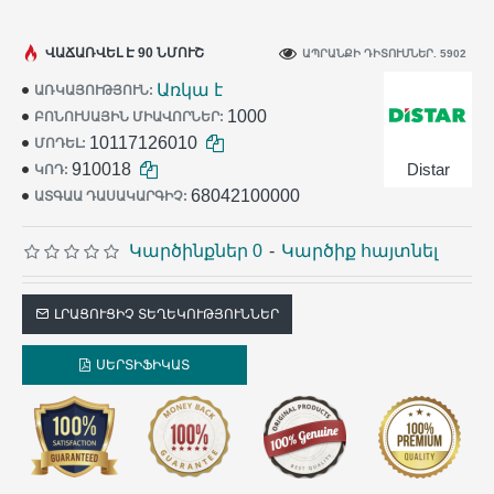
ամենամեծ արտադրողն ենք։
Տասնյակ
հազարավոր արհեստավորներ ամեն օր
ՎԱՃԱՌՎԵԼ Է 90 ՆՄՈՒՇ
ԱՊՐԱՆՔԻ ԴԻՏՈՒՄՆԵՐ. 5902
օգտագործում են
Distar
գործիքը իրենց
Առկա է
ԱՌԿԱՅՈՒԹՅՈՒՆ:
աշխատանքում:
1000
ԲՈՆՈՒՍԱՅԻՆ ՄԻԱՎՈՐՆԵՐ:
10117126010
ՄՈԴԵԼ:
910018
Distar
ԿՈԴ:
68042100000
ԱՏԳԱԱ ԴԱՍԱԿԱՐԳԻՉ:
Կարծինքներ 0
-
Կարծիք հայտնել
ԼՐԱՑՈՒՑԻՉ ՏԵՂԵԿՈՒԹՅՈՒՆՆԵՐ
ՍԵՐՏԻՖԻԿԱՏ