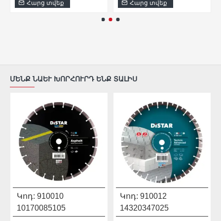
Հարց տվեք
Հարց տվեք
ՄԵՆՔ ՆԱԵՒ ԽՈՐՀՈՒՐԴ ԵՆՔ ՏԱԼԻՍ
Կոդ:
910010
Կոդ:
910012
10170085105
14320347025