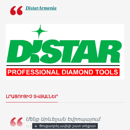
DistarArmenia
ԼՐԱՑՈՒՑԻՉ ՏՎՅԱԼՆԵՐ
Մենք Արևելյան Եվրոպայում
ադամանդե գործիքների