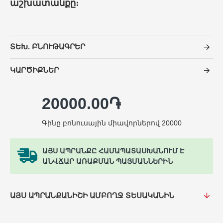
աշխատանքը։
ՏԵԽ. ԲՆՈՒԹԱԳՐԵՐ
ԿԱՐԾԻՔՆԵՐ
20000.00֏
Գինը բոնուսային միավորներով 20000
ԱՅՍ ԱՊՐԱՆՔԸ ՀԱՄԱՊԱՏԱՍԽԱՆՈՒՄ Է
ԱՆՎՃԱՐ ԱՌԱՔՄԱՆ ՊԱՅՄԱՆՆԵՐԻՆ
ԱՅՍ ԱՊՐԱՆՔԱՆԻՇԻ ԱՄԲՈՂՋ ՏԵՍԱԿԱՆԻՆ