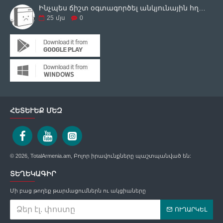
Ինչպես ճիշտ օգտագործել անկյունային հղկող սարքը
25
մյս
0
ՀԵՏԵՒԵՔ ՄԵԶ
© 2026, TotalArmenia.am, Բոլոր իրավունքները պաշտպանված են:
ՏԵՂԵԿԱԳԻՐ
Մի բաց թողեք թարմացումներն ու ակցիաները
ՈՒՂԱՐԿԵԼ