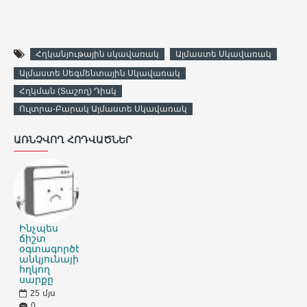
Հղկանյութային սկավառակ
Ալմաստե Սկավառակ
Ալմաստե Սեգմենտային Սկավառակ
Հղկման (Տաշող) Դիսկ
Ուլտրա-Բարակ Ալմաստե Սկավառակ
ԱՌՆՉՎՈՂ ՀՈԴՎԱԾՆԵՐ
Ինչպես
ճիշտ
օգտագործել
անկյունային
հղկող
սարքը
25
մյս
0