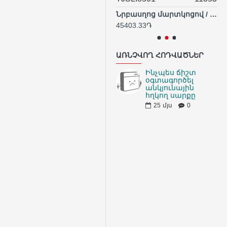
Անկյունային հղկող մեքենա (ԱՀՄ) - Բալգարկա մարտկոցով / 20Վ / 2Ա-4Ա /115մմ / Արտադրական / INDUSTRIAL
Նրբասղոց մարտկոցով / 20Վ / 2Ա - 4Ա
31.91֏
45403.33֏
59433.33֏
ԱՌՆՉՎՈՂ ՀՈԴՎԱԾՆԵՐ
Ինչպես ճիշտ
օգտագործել
անկյունային
հղկող սարքը
25
մյս
0