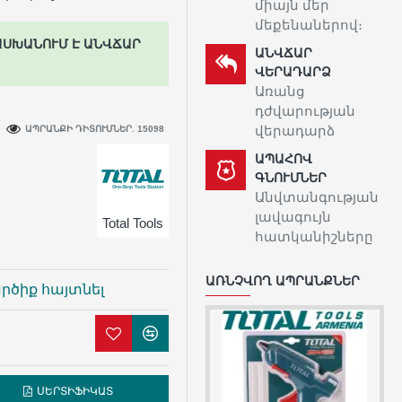
միայն մեր
մեքենաներով։
ԱՍԽԱՆՈՒՄ Է ԱՆՎՃԱՐ
ԱՆՎՃԱՐ
ՎԵՐԱԴԱՐՁ
Առանց
դժվարության
վերադարձ
ԱՊՐԱՆՔԻ ԴԻՏՈՒՄՆԵՐ. 15098
ԱՊԱՀՈՎ
ԳՆՈՒՄՆԵՐ
Անվտանգության
լավագույն
Total Tools
հատկանիշները
ԱՌՆՉՎՈՂ ԱՊՐԱՆՔՆԵՐ
րծիք հայտնել
ՍԵՐՏԻՖԻԿԱՏ