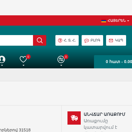
ՀԱՅԵՐԵՆ
Հ. Տ. Հ.
ԲԼՈԳ
ԿԱՊ
0
0
0 հատ - 0.0
աշիվ
Իմ ընտրանին
Ապրանքների Համեմատում
ԱՆՎՃԱՐ ԱՌԱՔՈՒՄ
Առաքումը
կատարվում է
որներով 31518