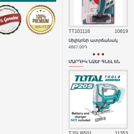
16008
14471
TT101116
10819
TGGLI2001
Մեքենայի մարտկոցի լիցքավորման լար 600 Ա 3 Մ
Սիլիկոնի ատրճանակ
.56֏
4867.00֏
11289.00֏
ՄԱՐԴԻԿ ՆԱԵՒ ԳՆԵԼ ԵՆ
LI1151
14403
TJSLI8501
11353
TRSLI115