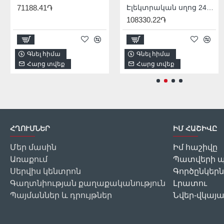
71188.41֏
1/2
Էլեկտրական սղոց 2400 Վտ
108330.22֏
2256.00֏
2
Գնել հիմա
Գնել հիմա
Գնել հիմա
Հարց տվեք
Հարց տվեք
Հարց տվեք
ՀՂՈՒՄՆԵՐ
ԻՄ ՀԱՇԻՎԸ
Մեր մասին
Իմ հաշիվը
Առաքում
Պատվերի պ
Սերվիս կենտրոն
Գործընկերն
Գաղտնիության քաղաքականություն
Լրատու
Պայմաններ և դրույթներ
Նվեր-վկայ