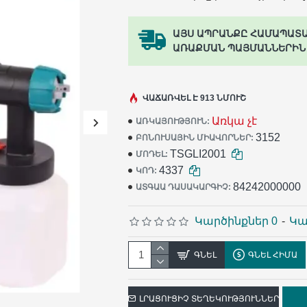
ԱՅՍ ԱՊՐԱՆՔԸ ՀԱՄԱՊԱՏ
ԱՌԱՔՄԱՆ ՊԱՅՄԱՆՆԵՐԻՆ
ՎԱՃԱՌՎԵԼ Է 913 ՆՄՈՒՇ
Առկա չէ
ԱՌԿԱՅՈՒԹՅՈՒՆ:
3152
ԲՈՆՈՒՍԱՅԻՆ ՄԻԱՎՈՐՆԵՐ:
TSGLI2001
ՄՈԴԵԼ:
4337
ԿՈԴ:
84242000000
ԱՏԳԱԱ ԴԱՍԱԿԱՐԳԻՉ:
Կարծինքներ 0
-
Կա
ԳՆԵԼ
ԳՆԵԼ ՀԻՄԱ
ԼՐԱՑՈՒՑԻՉ ՏԵՂԵԿՈՒԹՅՈՒՆՆԵՐ