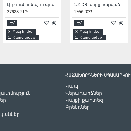
Լիթիում իոնային գրավեր 12Վ/USB type-C
1/2"DR խորը հարվածային գլխիկ TOTAL THDIS12122L
Լիթիում իոնային հղկող մեքենա 12Վ
1/2"DR խորը հարվածային գլխիկ TOTAL THDIS12152L
7933.71֏
1722.00֏
28668.83֏
1956.00֏
28
Գնել հիմա
Գնել հիմա
Գնել հիմա
Գնել հիմա
Հարց տվեք
Հարց տվեք
Հարց տվեք
Հարց տվեք
ՀԱՃԱԽՈՐԴՆԵՐԻ ՍՊԱՍԱՐԿՈՒ
Կապ
ատմություն
Վերադարձներ
եր
Կայքի քարտեզ
Բրենդներ
ականներ