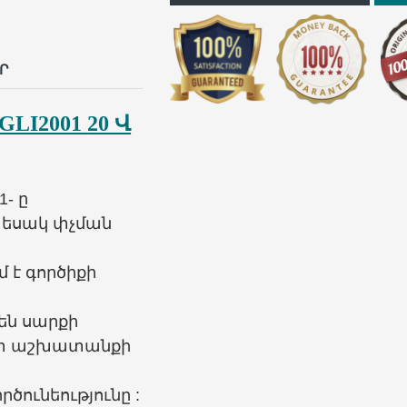
p
il
Ր
PBCA
GLI2001
20 Վ
10655
- ը
ատեսակ փչման
 է գործիքի
են սարքի
ետ աշխատանքի
ծունեությունը :
TAG