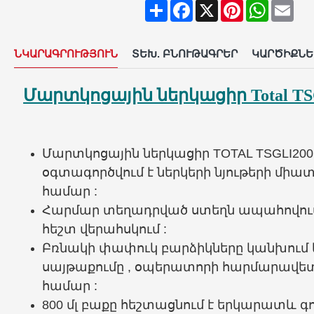
Share
Facebook
X
Pinterest
WhatsAp
Ema
ՆԿԱՐԱԳՐՈՒԹՅՈՒՆ
ՏԵԽ. ԲՆՈՒԹԱԳՐԵՐ
ԿԱՐԾԻՔՆԵ
Մարտկոցային ներկացիր Total TS
Մարտկոցային ներկացիր TOTAL TSGLI2001
օգտագործվում է ներկերի նյութերի մի
համար :
Հարմար տեղադրված ստեղն ապահովում
հեշտ վերահսկում :
Բռնակի փափուկ բարձիկները կանխում 
սայթաքումը , օպերատորի հարմարավ
համար :
800 մլ բաքը հեշտացնում է երկարատև գոր