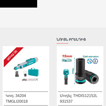
ՆՈՒՅՆ ԲՐԵՆԴԻՑ
ԱՌԿԱ ՉԷ
ԱՌԿԱ ՉԷ
ԱՌ
Կոդ:
34204
Մոդել:
THDIS12122L
Կոդ:
24408
Մոդել:
THDIS12152L
Կո
TMGLI20018
931536
TMGLI12011
931537
TA