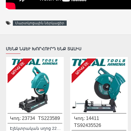
Մարտկոցային ներկացիր
ՄԵՆՔ ՆԱԵՒ ԽՈՐՀՈՒՐԴ ԵՆՔ ՏԱԼԻՍ
ԱՌԿԱ ՉԷ
ԱՌԿԱ ՉԷ
ԱՌԿԱ ՉԷ
Կոդ:
23734
TS223589
Կոդ:
14411
Մոդել:
THDIS12222L
TS92435526
931541
Էլեկտրական սղոց 2200 Վտ