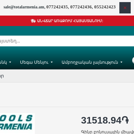
077242435, 077242436, 055242423
sale@totalarmenia.am,
ԱՆՎՃԱՐ ԱՌԱՔՈՒՄ ՀԱՅԱՍՏԱՆՈՒՄ:
անկ
Մեգա Մենյու
Ամբողջական լայնություն
Հ
իր
31518.94֏
Գինը բոնուսային միավ