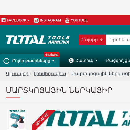
FACEBOOK
INSTAGRAM
YOUTUBE
Բոլորը
Վաճառք
Հատուկ
Բացվող ց
Բոլոր բաժինները
Գլխավոր
Լիկվիդացիա
Մարտկոցային ներկաց
ՄԱՐՏԿՈՑԱՅԻՆ ՆԵՐԿԱՑԻՐ
ԱՌԿԱ ՉԷ