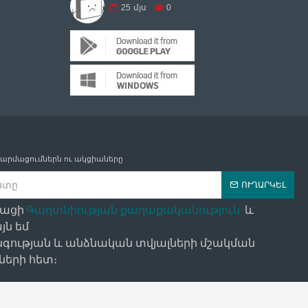
25
մյս
0
թարմացումներն ու ակցիաները
ՈՒՂԱՐԿԵԼ
դացի
Գաղտնիության քաղաքականություն
և
յն եմ
գության և անձնական տվյալների մշակման
երի հետ։