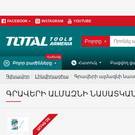
FACEBOOK
INSTAGRAM
YOUTUBE
Բոլորը
Վաճառք
Հատուկ
Բացվող ց
Բոլոր բաժինները
Գլխավոր
Լիկվիդացիա
Գրավերի ալմազնի նա
ԳՐԱՎԵՐԻ ԱԼՄԱԶՆԻ ՆԱՍԱՏԿԱ
ԱՌԿԱ ՉԷ