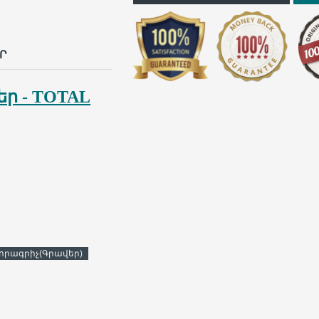
p
il
Ր
ր - TOTAL
որագրիչ(Գրավեր)