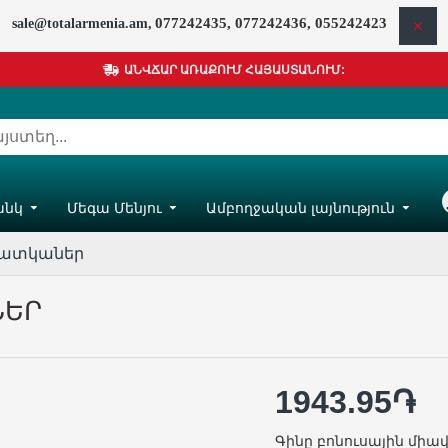
077242435, 077242436, 055242423
sale@totalarmenia.am,
ԱՆՎՃԱՐ ԱՌԱՔՈՒՄ ՀԱՅԱՍՏԱՆՈՒՄ:
անկ
Մեգա Մենյու
Ամբողջական լայնություն
Հ
սատկաներ
ՆԵՐ
1943.95֏
Գինը բոնուսային միավ