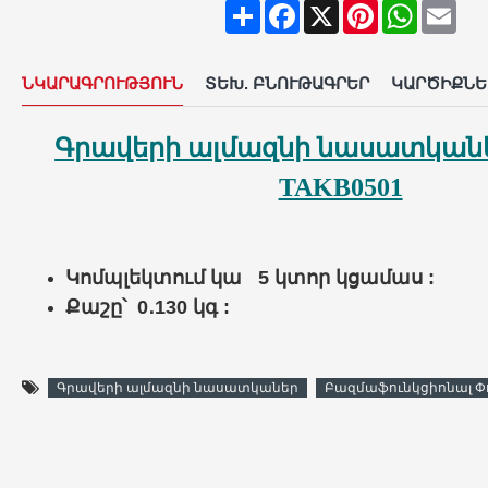
Share
Facebook
X
Pinterest
WhatsAp
Ema
ՆԿԱՐԱԳՐՈՒԹՅՈՒՆ
ՏԵԽ. ԲՆՈՒԹԱԳՐԵՐ
ԿԱՐԾԻՔՆԵ
Գրավերի ալմազնի նասատկանե
TAKB0501
Կոմպլեկտում կա 5 կտոր կցամաս :
Քաշը՝ 0․130 կգ :
Գրավերի ալմազնի նասատկաներ
Բազմաֆունկցիոնալ Փ