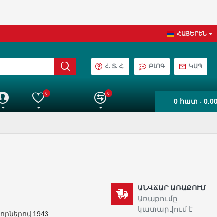
ՀԱՅԵՐԵՆ
Հ. Տ. Հ.
ԲԼՈԳ
ԿԱՊ
0
0
0 հատ - 0.0
աշիվ
Իմ ընտրանին
Ապրանքների Համեմատում
ԱՆՎՃԱՐ ԱՌԱՔՈՒՄ
Առաքումը
կատարվում է
որներով 1943