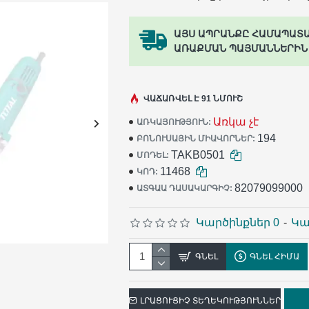
ԱՅՍ ԱՊՐԱՆՔԸ ՀԱՄԱՊԱՏ
ԱՌԱՔՄԱՆ ՊԱՅՄԱՆՆԵՐԻՆ
ՎԱՃԱՌՎԵԼ Է 91 ՆՄՈՒՇ
Առկա չէ
ԱՌԿԱՅՈՒԹՅՈՒՆ:
194
ԲՈՆՈՒՍԱՅԻՆ ՄԻԱՎՈՐՆԵՐ:
TAKB0501
ՄՈԴԵԼ:
11468
ԿՈԴ:
82079099000
ԱՏԳԱԱ ԴԱՍԱԿԱՐԳԻՉ:
Կարծինքներ 0
-
Կա
ԳՆԵԼ
ԳՆԵԼ ՀԻՄԱ
ԼՐԱՑՈՒՑԻՉ ՏԵՂԵԿՈՒԹՅՈՒՆՆԵՐ