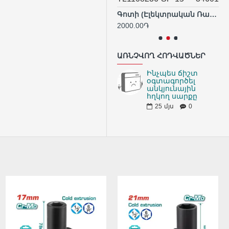
Ծալովի դույլ 15լ
Գոտի (Էլեկտրական Ռանդա` TL1108236-Ի Համար)
7700.00֏
2000.00֏
83
ԱՌՆՉՎՈՂ ՀՈԴՎԱԾՆԵՐ
Ինչպես ճիշտ
օգտագործել
անկյունային
հղկող սարքը
25
մյս
0
ԱՌԿԱ ՉԷ
ԱՌԿԱ ՉԷ