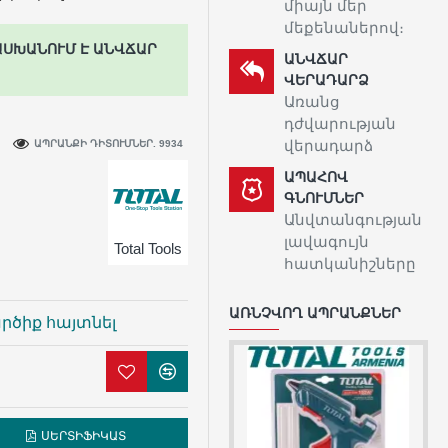
միայն մեր
մեքենաներով։
ԱՍԽԱՆՈՒՄ Է ԱՆՎՃԱՐ
ԱՆՎՃԱՐ
ՎԵՐԱԴԱՐՁ
Առանց
դժվարության
վերադարձ
ԱՊՐԱՆՔԻ ԴԻՏՈՒՄՆԵՐ. 9934
ԱՊԱՀՈՎ
ԳՆՈՒՄՆԵՐ
Անվտանգության
լավագույն
Total Tools
հատկանիշները
ԱՌՆՉՎՈՂ ԱՊՐԱՆՔՆԵՐ
րծիք հայտնել
ՍԵՐՏԻՖԻԿԱՏ