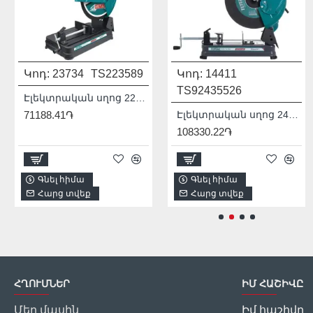
Կոդ:
23734
TS223589
Կոդ:
Մոդել:
14411
THDIS12222L
TS92435526
931541
Էլեկտրական սղոց 2200 Վտ
71188.41֏
1/2
Էլեկտրական սղոց 2400 Վտ
108330.22֏
2256.00֏
Գնել հիմա
Գնել հիմա
Գնել հիմա
Հարց տվեք
Հարց տվեք
Հարց տվեք
ՀՂՈՒՄՆԵՐ
ԻՄ ՀԱՇԻՎԸ
Մեր մասին
Իմ հաշիվը