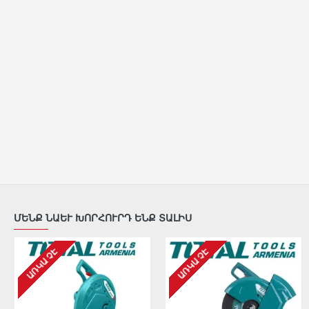
ՄԵՆՔ ՆԱԵՒ ԽՈՐՀՈՒՐԴ ԵՆՔ ՏԱԼԻՍ
ԱՌԿԱ ՉԷ
ԱՌԿԱ ՉԷ
ԱՌԿԱ ՉԷ