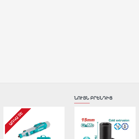
ՆՈՒՅՆ ԲՐԵՆԴԻՑ
ԱՌԿԱ ՉԷ
ԱՌԿԱ ՉԷ