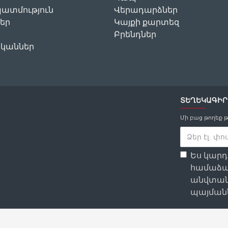
ատմություն
Վերադարձներ
եր
Կայքի քարտեզ
Բրենդներ
ականներ
ՏԵՂԵԿԱԳԻՐ
Մի բաց թողեք 
Ես կար
համաձա
անվտան
պայմանն