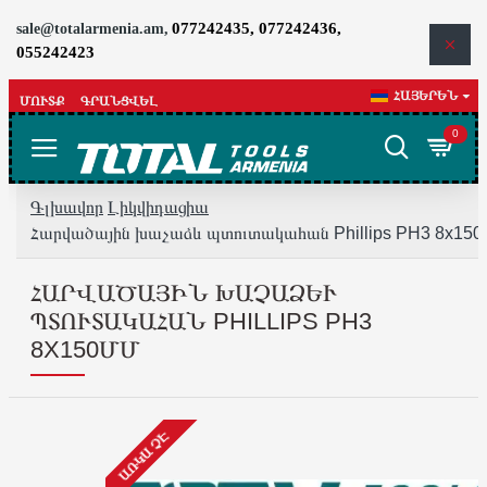
077242435, 077242436,
sale@totalarmenia.am,
055242423
ՀԱՅԵՐԵՆ
ՄՈՒՏՔ
ԳՐԱՆՑՎԵԼ
0
Գլխավոր
Լիկվիդացիա
Հարվածային խաչաձև պտուտակահան Phillips PH3 8x150
ՀԱՐՎԱԾԱՅԻՆ ԽԱՉԱՁԵՒ Պ
ՏՈՒՏԱԿԱՀԱՆ PHILLIPS PH3 8
X150ՄՄ
ԱՌԿԱ ՉԷ