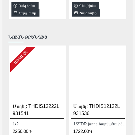
Գնել հիմա
Գնել հիմա
Հարց տվեք
Հարց տվեք
ՆՈՒՅՆ ԲՐԵՆԴԻՑ
ԱՌԿԱ ՉԷ
Մոդել:
THDIS12222L
Մոդել:
THDIS12122L
931541
931536
1/2
1/2"DR խորը հարվածային գլխիկ TOTAL THDIS12122L
2256.00֏
1722.00֏