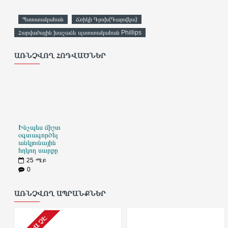
Պտուտակահան
Ճռիկի Գլուխ(Գալովկա)
Հարվածային խաչաձև պտուտակահան Phillips
ԱՌՆՉՎՈՂ ՀՈԴՎԱԾՆԵՐ
Ինչպես ճիշտ
օգտագործել
անկյունային
հղկող սարքը
25
ሜይ
0
ԱՌՆՉՎՈՂ ԱՊՐԱՆՔՆԵՐ
ԱՌԿԱ ՉԷ