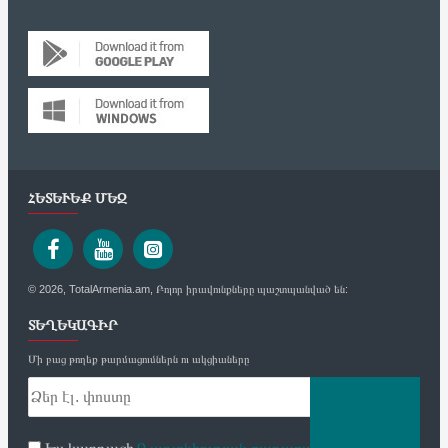
ՀԵՏԵՒԵՔ ՄԵԶ
© 2026, TotalArmenia.am, Բոլոր իրավունքները պաշտպանված են:
ՏԵՂԵԿԱԳԻՐ
Մի բաց թողեք թարմացումներն ու ակցիաները