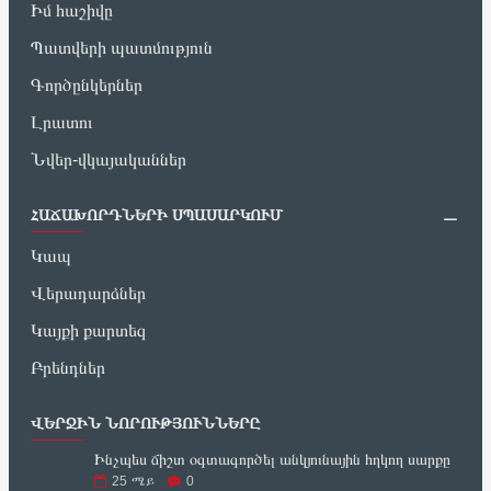
Իմ հաշիվը
Պատվերի պատմություն
Գործընկերներ
Լրատու
Նվեր-վկայականներ
ՀԱՃԱԽՈՐԴՆԵՐԻ ՍՊԱՍԱՐԿՈՒՄ
Կապ
Վերադարձներ
Կայքի քարտեզ
Բրենդներ
ՎԵՐՋԻՆ ՆՈՐՈՒԹՅՈՒՆՆԵՐԸ
Ինչպես ճիշտ օգտագործել անկյունային հղկող սարքը
25
ሜይ
0