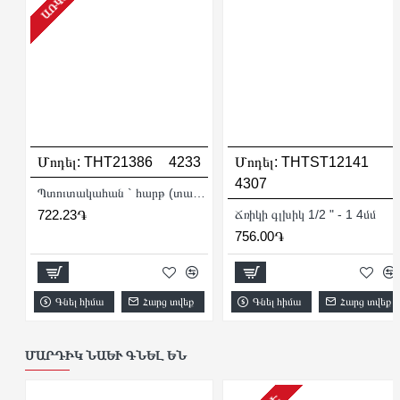
Մոդել:
THT21386
4233
Մոդել:
THTST12141
4307
Պտուտակահան ` հարթ (տափակ ) SL 6.5 x 38
722.23֏
Ճռիկի գլխիկ 1/2 " - 1 4մմ
756.00֏
Գնել հիմա
Հարց տվեք
Գնել հիմա
Հարց տվեք
ՄԱՐԴԻԿ ՆԱԵՒ ԳՆԵԼ ԵՆ