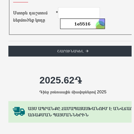
Ստորև դաշտում
ներմուծեք կոդը
ՇԱՐՈՒՆԱԿԵԼ
2025.62֏
Գինը բոնուսային միավորներով 2025
ԱՅՍ ԱՊՐԱՆՔԸ ՀԱՄԱՊԱՏԱՍԽԱՆՈՒՄ Է ԱՆՎՃԱՐ
ԱՌԱՔՄԱՆ ՊԱՅՄԱՆՆԵՐԻՆ