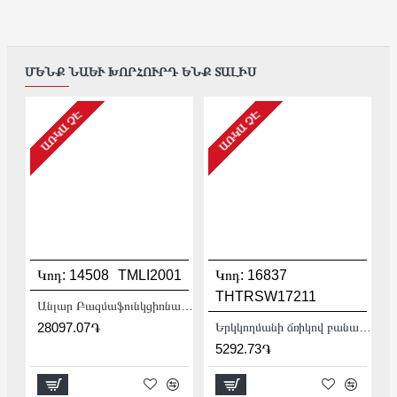
ՄԵՆՔ ՆԱԵՒ ԽՈՐՀՈՒՐԴ ԵՆՔ ՏԱԼԻՍ
ԱՌԿԱ ՉԷ
ԱՌԿԱ ՉԷ
Կոդ:
14508
TMLI2001
Կոդ:
16837
THTRSW17211
Անլար Բազմաֆունկցիոնալ գործիք (Ռենովատոր) 20Վ :
28097.07֏
Երկկողմանի ճռիկով բանալի 17x21 մմ
5292.73֏