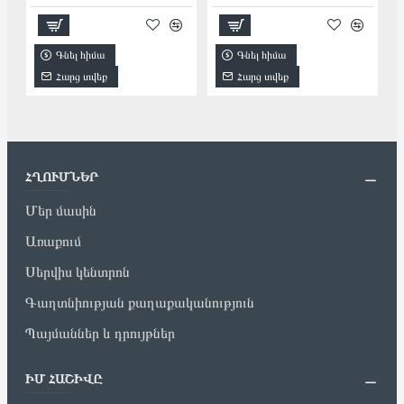
Գնել հիմա
Գնել հիմա
Հարց տվեք
Հարց տվեք
ՀՂՈՒՄՆԵՐ
Մեր մասին
Առաքում
Սերվիս կենտրոն
Գաղտնիության քաղաքականություն
Պայմաններ և դրույթներ
ԻՄ ՀԱՇԻՎԸ