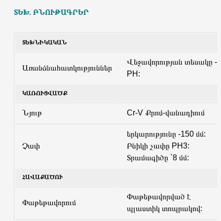
ՏԵԽ. ԲՆՈՒԹԱԳՐԵՐ
ՏԵԽՆԻԿԱԿԱՆ
Վեջավորության տեսակը -
Առանձնահատկություններ
PH:
ԿԱՌՈՒՑՎԱԾՔ
Նյութ
Cr-V Քրոմ-վանադիում
երկարությունը -150 մմ:
Չափ
Բնիկի չափը PH3:
Տրամագիծը `8 մմ:
ՀԱՎԱՔԱԾՈՒ
Փաթեթավորված է
Փաթեթավորում
պլաստիկ տոպրակով: