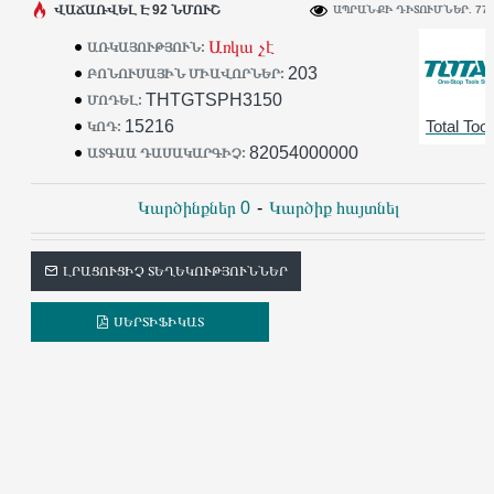
ՎԱՃԱՌՎԵԼ Է 92 ՆՄՈՒՇ
ԱՊՐԱՆՔԻ ԴԻՏՈՒՄՆԵՐ. 77
Առկա չէ
ԱՌԿԱՅՈՒԹՅՈՒՆ:
203
ԲՈՆՈՒՍԱՅԻՆ ՄԻԱՎՈՐՆԵՐ:
THTGTSPH3150
ՄՈԴԵԼ:
15216
Total Tool
ԿՈԴ:
82054000000
ԱՏԳԱԱ ԴԱՍԱԿԱՐԳԻՉ:
Կարծինքներ 0
-
Կարծիք հայտնել
ԼՐԱՑՈՒՑԻՉ ՏԵՂԵԿՈՒԹՅՈՒՆՆԵՐ
ՍԵՐՏԻՖԻԿԱՏ