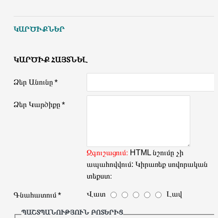
ԿԱՐԾԻՔՆԵՐ
ԿԱՐԾԻՔ ՀԱՅՏՆԵԼ
Ձեր Անունը
Ձեր Կարծիքը
Զգուշացում։
HTML նշումը չի
ապահովվում: Կիրառեք սովորական
տեքստ։
Վատ
Լավ
Գնահատում
ՊԱՇՏՊԱՆՈՒԹՅՈՒՆ ԲՈՏԵՐԻՑ