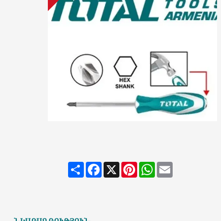
Share
Facebook
X
Pinterest
WhatsApp
Email
ՆԿԱՐԱԳՐՈՒԹՅՈՒՆ