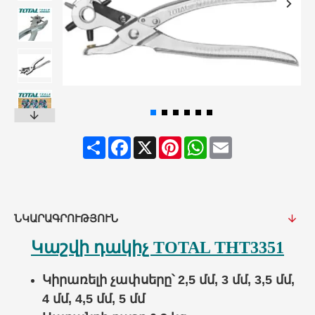
Share
Facebook
X
Pinterest
WhatsApp
Email
ՆԿԱՐԱԳՐՈՒԹՅՈՒՆ
Կաշվի դակիչ TOTAL THT3351
Կիրառելի չափսերը՝ 2,5 մմ, 3 մմ, 3,5 մմ,
4 մմ, 4,5 մմ, 5 մմ