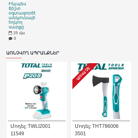
Ինչպես
ճիշտ
օգտագործել
անկյունային
հղկող
սարքը
25
մյս
0
ԱՌՆՉՎՈՂ ԱՊՐԱՆՔՆԵՐ
ԱՌԿԱ ՉԷ
Մոդել:
TWLI2001
Մոդել:
THT786006
11549
3501