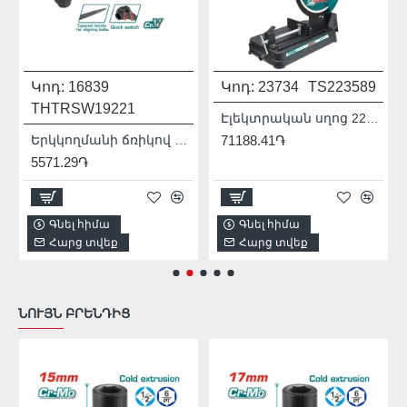
Կոդ:
16839
Կոդ:
23734
TS223589
THTRSW19221
Էլեկտրական սղոց 2200 Վտ
Երկկողմանի ճռիկով բանալի 19x22 մմ
71188.41֏
5571.29֏
Գնել հիմա
Գնել հիմա
Հարց տվեք
Հարց տվեք
ՆՈՒՅՆ ԲՐԵՆԴԻՑ