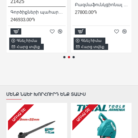
21425
Բազմաֆունկցիոնալ գործիք(Ռենովատոր) 300 Վտ. :
Գործիքների պահարան 4 դարակ և 2 դռնակով
27800.00֏
246933.00֏
Գնել հիմա
Գնել հիմա
Հարց տվեք
Հարց տվեք
ՄԵՆՔ ՆԱԵՒ ԽՈՐՀՈՒՐԴ ԵՆՔ ՏԱԼԻՍ
ԱՌԿԱ ՉԷ
ԱՌԿԱ ՉԷ