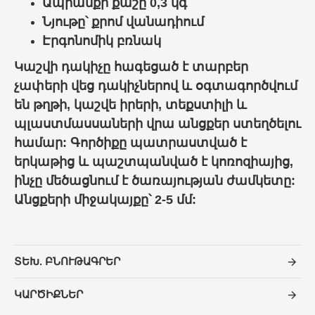
Ապրանքի քաշը 0,3 կգ
Նյութը՝ քրոմ վանադիում
Էրգոնոմիկ բռնակ
Կաշվի դակիչը հագեցած է տարբեր
չափերի վեց դակիչներով և օգտագործվում
են թղթի, կաշվե իրերի, տեքստիլի և
պլաստմասսաների վրա անցքեր ստեղծելու
համար: Գործիքը պատրաստված է
երկաթից և պաշտպանված է կոռոզիայից,
ինչը մեծացնում է ծառայության ժամկետը:
Անցքերի միջակայքը՝ 2-5 մմ:
ՏԵԽ. ԲՆՈՒԹԱԳՐԵՐ
ԿԱՐԾԻՔՆԵՐ