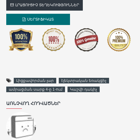
ԼՐԱՑՈՒՑԻՉ ՏԵՂԵԿՈՒԹՅՈՒՆՆԵՐ
ՍԵՐՏԻՖԻԿԱՏ
Լիցքավորման լար
էլեկտրական եռակցիչ
ամրացման սարք 4-ը 1-ում
Կաշվի դակիչ
ԱՌՆՉՎՈՂ ՀՈԴՎԱԾՆԵՐ