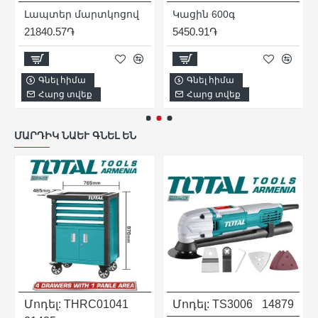
Ա
Լապտեր մարտկոցով
Կացին 600գ
21840.57֏
5450.91֏
Գնել հիմա
Գնել հիմա
Հարց տվեք
Հարց տվեք
ՄԱՐԴԻԿ ՆԱԵՒ ԳՆԵԼ ԵՆ
Մոդել:
THRC01041
Մոդել:
TS3006
14879