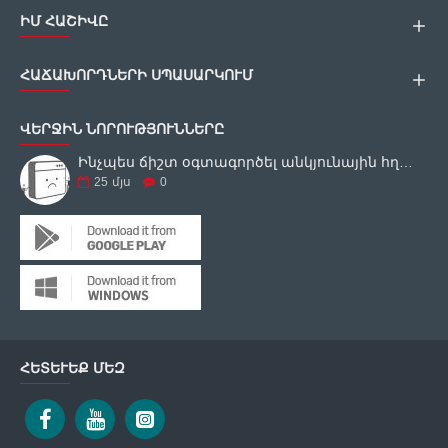
ԻՄ ՀԱՇԻՎԸ
ՀԱՃԱԽՈՐԴՆԵՐԻ ՍՊԱՍԱՐԿՈՒՄ
ՎԵՐՋԻՆ ՆՈՐՈՒԹՅՈՒՆՆԵՐԸ
Ինչպես ճիշտ օգտագործել անկյունային հղկող սարքը
25
մյս
0
ՀԵՏԵՒԵՔ ՄԵԶ