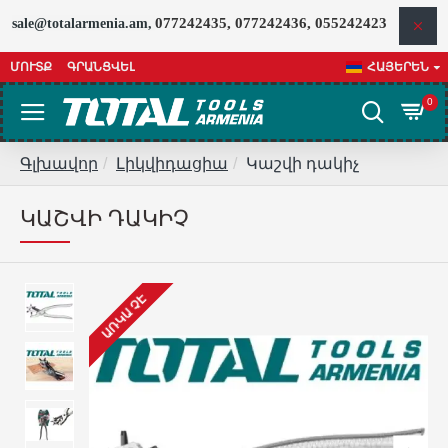
077242435, 077242436, 055242423
sale@totalarmenia.am,
ՄՈՒՏՔ
ԳՐԱՆՑՎԵԼ
ՀԱՅԵՐԵՆ
0
Գլխավոր
Լիկվիդացիա
Կաշվի դակիչ
ԿԱՇՎԻ ԴԱԿԻՉ
ԱՌԿԱ ՉԷ