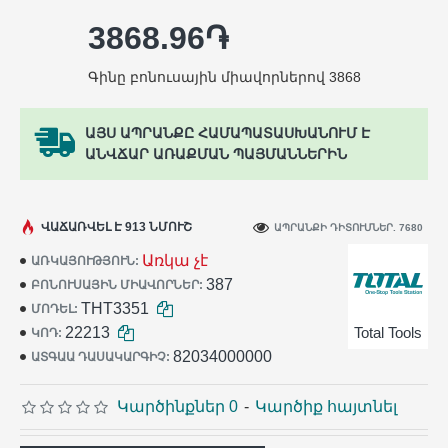
3868.96֏
Գինը բոնուսային միավորներով 3868
ԱՅՍ ԱՊՐԱՆՔԸ ՀԱՄԱՊԱՏԱՍԽԱՆՈՒՄ Է
ԱՆՎՃԱՐ ԱՌԱՔՄԱՆ ՊԱՅՄԱՆՆԵՐԻՆ
ՎԱՃԱՌՎԵԼ Է 913 ՆՄՈՒՇ
ԱՊՐԱՆՔԻ ԴԻՏՈՒՄՆԵՐ. 7680
Առկա չէ
ԱՌԿԱՅՈՒԹՅՈՒՆ:
387
ԲՈՆՈՒՍԱՅԻՆ ՄԻԱՎՈՐՆԵՐ:
THT3351
ՄՈԴԵԼ:
22213
Total Tools
ԿՈԴ:
82034000000
ԱՏԳԱԱ ԴԱՍԱԿԱՐԳԻՉ:
Կարծինքներ 0
-
Կարծիք հայտնել