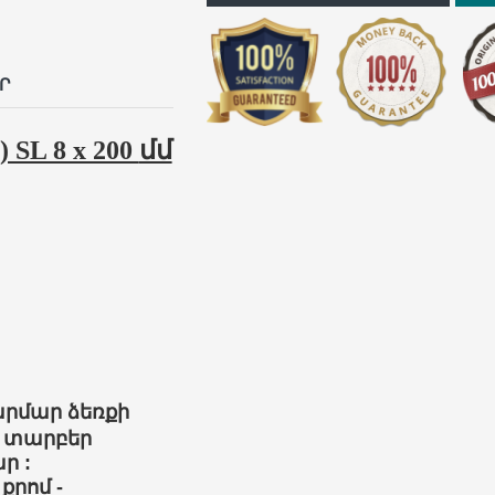
p
il
Ր
L 8 x 200
մմ
արմար
ձեռքի
տարբեր
ար
:
քրոմ
-