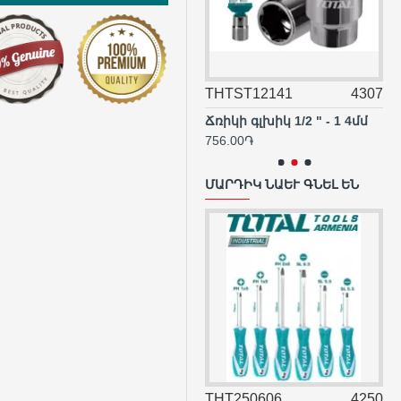
THT21386
4233
THTST12141
4307
TH
Պտուտակահան ` հարթ (տափակ ) SL 6.5 x 38
Ճռիկի գլխիկ 1/2 " - 1 4մմ
Ճռ
722.23֏
756.00֏
77
ՄԱՐԴԻԿ ՆԱԵՒ ԳՆԵԼ ԵՆ
THT22836
4245
THT250606
4250
TH