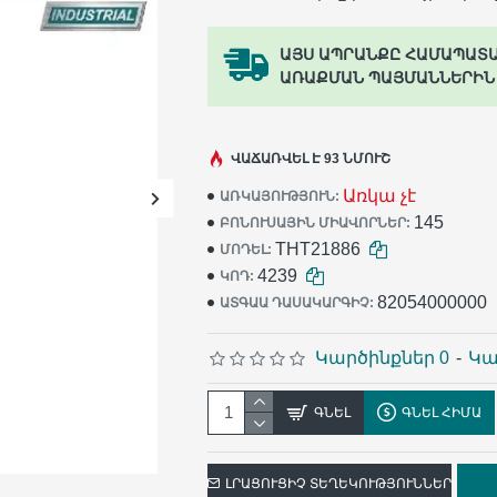
ԱՅՍ ԱՊՐԱՆՔԸ ՀԱՄԱՊԱՏ
ԱՌԱՔՄԱՆ ՊԱՅՄԱՆՆԵՐԻՆ
ՎԱՃԱՌՎԵԼ Է 93 ՆՄՈՒՇ
Առկա չէ
ԱՌԿԱՅՈՒԹՅՈՒՆ:
145
ԲՈՆՈՒՍԱՅԻՆ ՄԻԱՎՈՐՆԵՐ:
THT21886
ՄՈԴԵԼ:
4239
ԿՈԴ:
82054000000
ԱՏԳԱԱ ԴԱՍԱԿԱՐԳԻՉ:
Կարծինքներ 0
-
Կա
ԳՆԵԼ
ԳՆԵԼ ՀԻՄԱ
ԼՐԱՑՈՒՑԻՉ ՏԵՂԵԿՈՒԹՅՈՒՆՆԵՐ