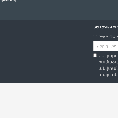
ՏԵՂԵԿԱԳԻՐ
Մի բաց թողեք 
Ես կար
համաձա
անվտան
պայմանն