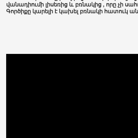
վանադիումի
լիսեռից
և
բռնակից
,
որը
չի
սահ
Գործիքը
կարելի
է
կախել
բռնակի
հատուկ
ան