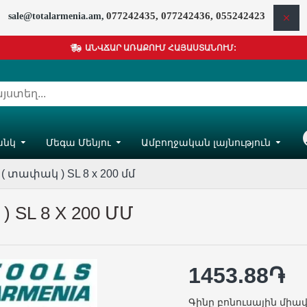
077242435, 077242436, 055242423
sale@totalarmenia.am,
ԱՆՎՃԱՐ ԱՌԱՔՈՒՄ ՀԱՅԱՍՏԱՆՈՒՄ:
անկ
Մեգա Մենյու
Ամբողջական լայնություն
Հ
տափակ ) SL 8 x 200 մմ
 SL 8 X 200 ՄՄ
1453.88֏
Գինը բոնուսային միավ