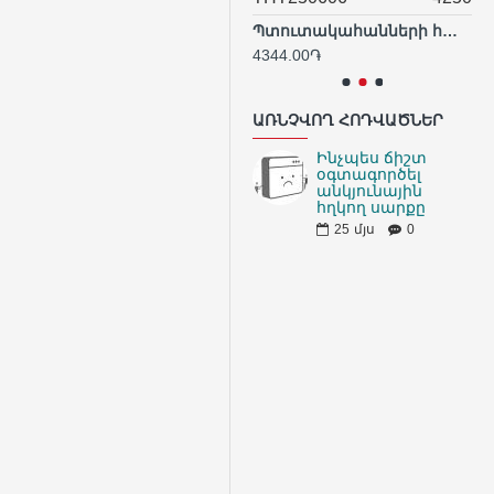
Phillips խաչաձև պտուտակահան PH3 SL 8x200 մմ
Պտուտակահանների հավաքածու ` 6 հատ
1530.39֏
4344.00֏
32
ԱՌՆՉՎՈՂ ՀՈԴՎԱԾՆԵՐ
Ինչպես ճիշտ
օգտագործել
անկյունային
հղկող սարքը
25
մյս
0