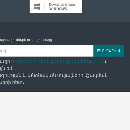
թարմացումներն ու ակցիաները
ՈՒՂԱՐԿԵԼ
դացի
Գաղտնիության քաղաքականություն
և
յն եմ
գության և անձնական տվյալների մշակման
երի հետ։