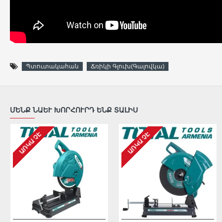
Պտուտակահան
Ճռիկի Գլուխ(Գալովկա)
ՄԵՆՔ ՆԱԵՒ ԽՈՐՀՈՒՐԴ ԵՆՔ ՏԱԼԻՍ
ԱՌԿԱ ՉԷ
ԱՌԿԱ ՉԷ
ԱՌԿԱ ՉԷ