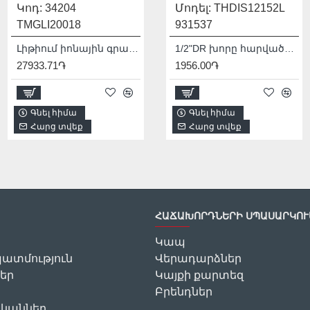
Կոդ:
Մոդել:
34204
THDIS12122L
Կոդ:
Մոդել:
24408
THDIS12152L
TMGLI20018
931536
TMGLI12011
931537
Լիթիում իոնային գրավեր 12Վ/USB type-C
1/2"DR խորը հարվածային գլխիկ TOTAL THDIS12122L
Լիթիում իոնային հղկող մեքենա 12Վ
1/2"DR խորը հարվածային գլխիկ TOTAL THDIS12152L
27933.71֏
1722.00֏
28668.83֏
1956.00֏
Գնել հիմա
Գնել հիմա
Գնել հիմա
Գնել հիմա
Հարց տվեք
Հարց տվեք
Հարց տվեք
Հարց տվեք
ՀԱՃԱԽՈՐԴՆԵՐԻ ՍՊԱՍԱՐԿՈՒ
Կապ
ատմություն
Վերադարձներ
եր
Կայքի քարտեզ
Բրենդներ
ականներ