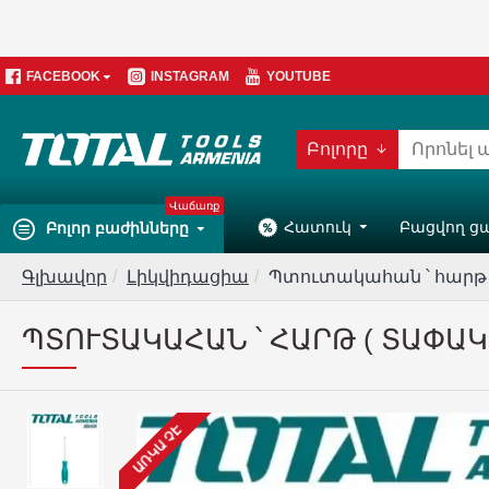
FACEBOOK
INSTAGRAM
YOUTUBE
Բոլորը
Վաճառք
Հատուկ
Բացվող ց
Բոլոր բաժինները
Գլխավոր
Լիկվիդացիա
Պտուտակահան ՝ հարթ ( 
ՊՏՈՒՏԱԿԱՀԱՆ ՝ ՀԱՐԹ ( ՏԱՓԱԿ )
ԱՌԿԱ ՉԷ