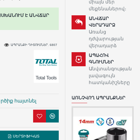
միայն մեր
մեքենաներով։
ԱՍԽԱՆՈՒՄ Է ԱՆՎՃԱՐ
ԱՆՎՃԱՐ
ՎԵՐԱԴԱՐՁ
Առանց
դժվարության
վերադարձ
ԱՊՐԱՆՔԻ ԴԻՏՈՒՄՆԵՐ. 6807
ԱՊԱՀՈՎ
ԳՆՈՒՄՆԵՐ
Անվտանգության
լավագույն
Total Tools
հատկանիշները
ԱՌՆՉՎՈՂ ԱՊՐԱՆՔՆԵՐ
րծիք հայտնել
ՍԵՐՏԻՖԻԿԱՏ