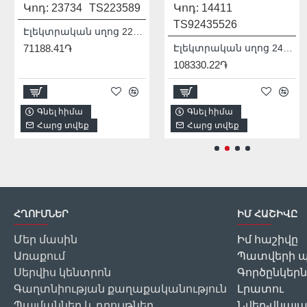
Կոդ:
23734
TS223589
Կոդ:
Մոդել:
14411
THDIS12222L
TS92435526
931541
Էլեկտրական սղոց 2200 Վտ
71188.41֏
1/2
Էլեկտրական սղոց 2400 Վտ
108330.22֏
2256.00֏
Գնել հիմա
Գնել հիմա
Գնել հիմա
Հարց տվեք
Հարց տվեք
Հարց տվեք
ՀՂՈՒՄՆԵՐ
ԻՄ ՀԱՇԻՎԸ
Մեր մասին
Իմ հաշիվը
Առաքում
Պատվերի պ
Սերվիս կենտրոն
Գործընկերն
Գաղտնիության քաղաքականություն
Լրատու
Պայմաններ և դրույթներ
Նվեր-վկայ