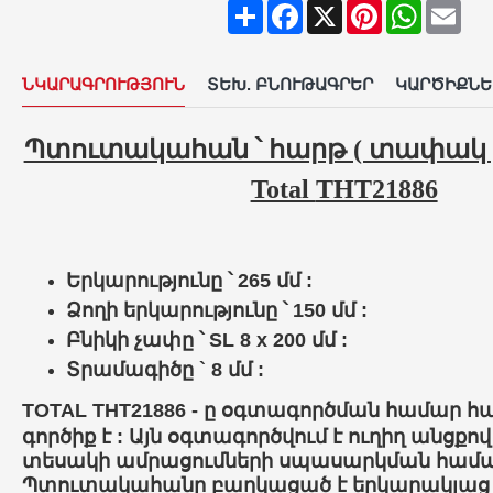
Share
Facebook
X
Pinterest
WhatsAp
Ema
ՆԿԱՐԱԳՐՈՒԹՅՈՒՆ
ՏԵԽ. ԲՆՈՒԹԱԳՐԵՐ
ԿԱՐԾԻՔՆԵ
Պտուտակահան ՝ հարթ ( տափակ ) S
Total
THT21886
Երկարությունը ՝ 265 մմ :
Ձողի երկարությունը ՝ 150 մմ :
Բնիկի չափը ՝ SL
8 x 200
մմ :
Տրամագիծը ` 8 մմ :
TOTAL
THT21886
- ը
օգտագործման
համար
հ
գործիք
է
:
Այն
օգտագործվում
է
ուղիղ
անցքով
տեսակի
ամրացումների
սպասարկման
համ
Պտուտակահանը
բաղկացած
է
երկարակյաց