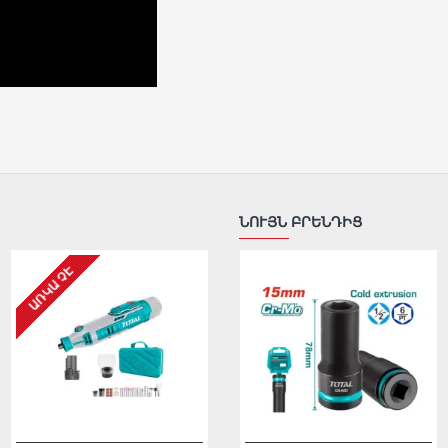
ՆՈՒՅՆ ԲՐԵՆԴԻՑ
ԱՌԿԱ ՉԷ
ԱՌԿԱ ՉԷ