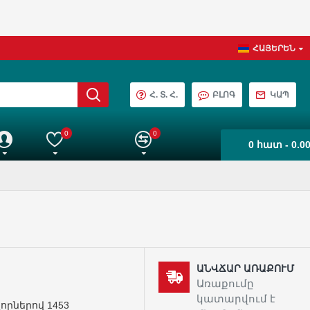
ՀԱՅԵՐԵՆ
Հ. Տ. Հ.
ԲԼՈԳ
ԿԱՊ
0
0
0 հատ - 0.0
աշիվ
Իմ ընտրանին
Ապրանքների Համեմատում
ԱՆՎՃԱՐ ԱՌԱՔՈՒՄ
Առաքումը
կատարվում է
որներով 1453