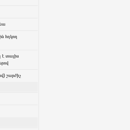
ենա
ին հղկող
 է տալիս
երով
վ) շարժիչ