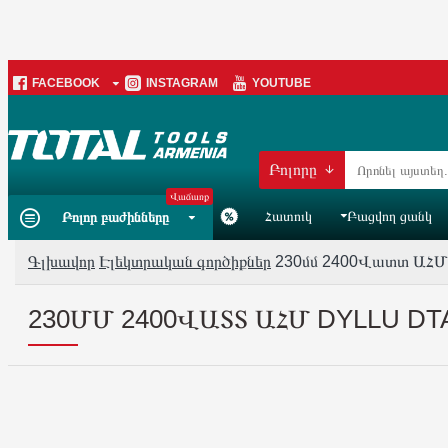
FACEBOOK
INSTAGRAM
YOUTUBE
Բոլորը
Վաճառք
Հատուկ
Բացվող ցանկ
Բոլոր բաժինները
Գլխավոր
Էլեկտրական գործիքներ
230մմ 2400Վատտ ԱՀՄ
230ՄՄ 2400ՎԱՏՏ ԱՀՄ DYLLU DT