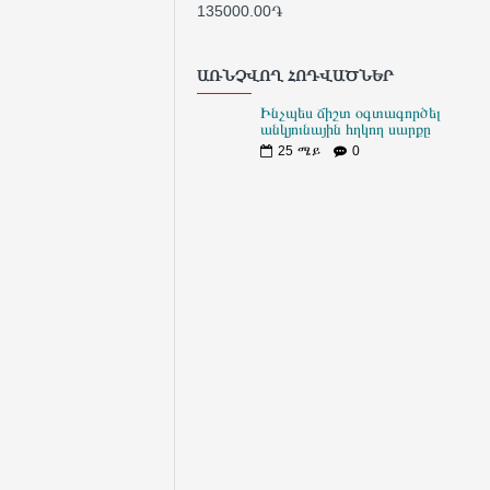
135000.00֏
387
ԱՌՆՉՎՈՂ ՀՈԴՎԱԾՆԵՐ
Ինչպես ճիշտ օգտագործել
անկյունային հղկող սարքը
25
ሜይ
0