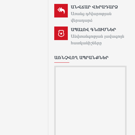
ԱՆՎՃԱՐ ՎԵՐԱԴԱՐՁ
Առանց դժվարության
վերադարձ
ԱՊԱՀՈՎ ԳՆՈՒՄՆԵՐ
Անվտանգության լավագույն
հատկանիշները
ԱՌՆՉՎՈՂ ԱՊՐԱՆՔՆԵՐ