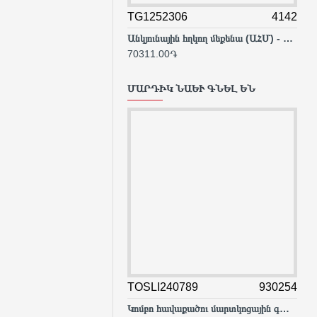
TG1252306
4142
TG
Անկյունային հղկող մեքենա (ԱՀՄ) - Բալգարկա /2400Վատտ/230մմ/Արտադրական/INDUSTRIAL
70311.00֏
801
ՄԱՐԴԻԿ ՆԱԵՒ ԳՆԵԼ ԵՆ
TOSLI240789
930254
DT
Կոմբո հավաքածու մարտկոցային գայկավյորտ, փոշեկուլ, ԱՀՄ