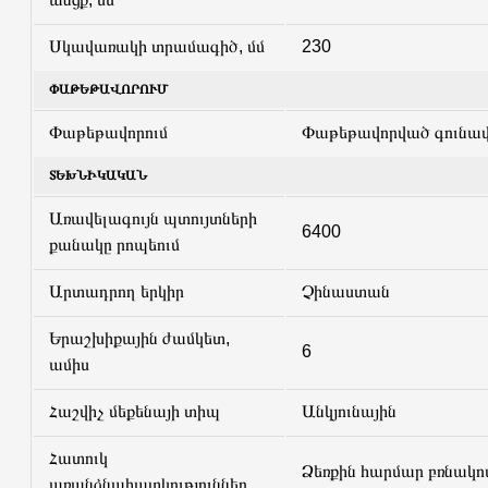
Սկավառակի տրամագիծ, մմ
230
ՓԱԹԵԹԱՎՈՐՈՒՄ
Փաթեթավորում
Փաթեթավորված գունավ
ՏԵԽՆԻԿԱԿԱՆ
Առավելագույն պտույտների
6400
քանակը րոպեում
Արտադրող երկիր
Չինաստան
Երաշխիքային ժամկետ,
6
ամիս
Հաշվիչ մեքենայի տիպ
Անկյունային
Հատուկ
Ձեռքին հարմար բռնակով
առանձնահատկություններ