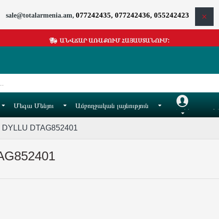
077242435, 077242436, 055242423
sale@totalarmenia.am,
ԱՆՎՃԱՐ ԱՌԱՔՈՒՄ ՀԱՅԱՍՏԱՆՈՒՄ:
Մեգա Մենյու
Ամբողջական լայնություն
Հաշիվ
Իմ
 DYLLU DTAG852401
AG852401