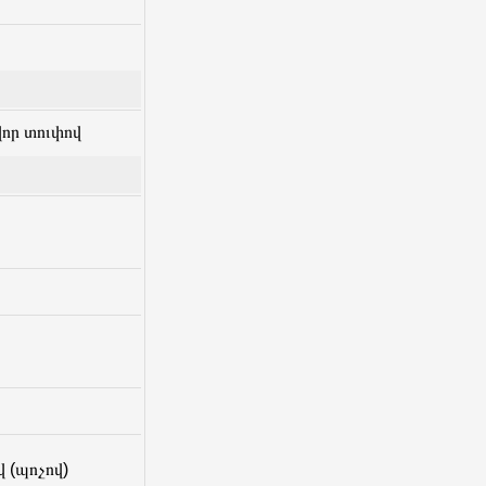
որ տուփով
 (պոչով)