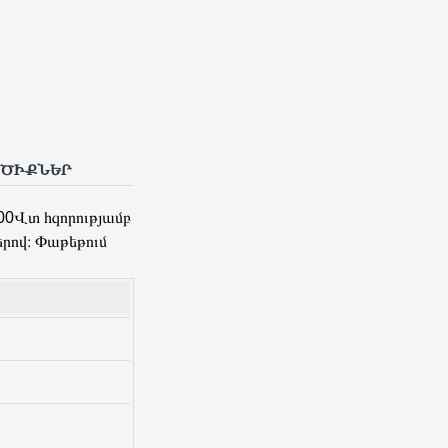
p
l
ՐԾԻՔՆԵՐ
00Վտ հզորությամբ
րով։ Փաթեթում