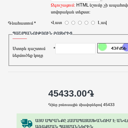
Զգուշացում։
HTML նշումը չի ապահովվ
սովորական տեքստ։
Վատ
Լավ
Գնահատում
ՊԱՇՏՊԱՆՈՒԹՅՈՒՆ ԲՈՏԵՐԻՑ
Ստորև դաշտում
ներմուծեք կոդը
45433.00֏
Գինը բոնուսային միավորներով 45433
ԱՅՍ ԱՊՐԱՆՔԸ ՀԱՄԱՊԱՏԱՍԽԱՆՈՒՄ Է ԱՆՎ
ԱՌԱՔՄԱՆ ՊԱՅՄԱՆՆԵՐԻՆ