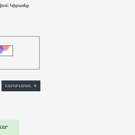
ում: Կիրառեք
ՇԱՐՈՒՆԱԿԵԼ
ՃԱՐ