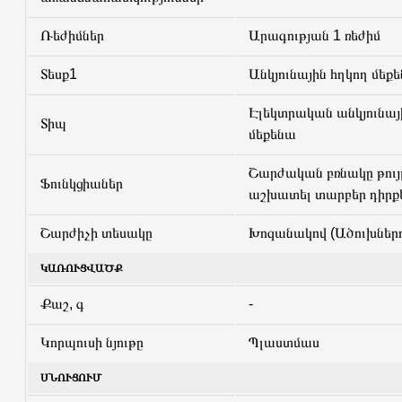
Ռեժիմներ
Արագության 1 ռեժիմ
Տեսք1
Անկյունային հղկող մեք
Էլեկտրական անկյունայ
Տիպ
մեքենա
Շարժական բռնակը թույլ
Ֆունկցիաներ
աշխատել տարբեր դիրք
Շարժիչի տեսակը
Խոզանակով (Ածուխներո
ԿԱՌՈՒՑՎԱԾՔ
Քաշ, գ
-
Կորպուսի նյութը
Պլաստմաս
ՍՆՈՒՑՈՒՄ