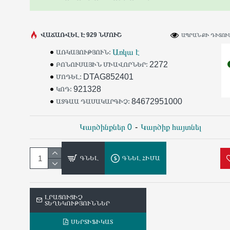
ՎԱՃԱՌՎԵԼ Է 929 ՆՄՈՒՇ
ԱՊՐԱՆՔԻ ԴԻՏՈՒՄ
Առկա է
ԱՌԿԱՅՈՒԹՅՈՒՆ:
2272
ԲՈՆՈՒՍԱՅԻՆ ՄԻԱՎՈՐՆԵՐ:
DTAG852401
ՄՈԴԵԼ:
921328
ԿՈԴ:
84672951000
ԱՏԳԱԱ ԴԱՍԱԿԱՐԳԻՉ:
Կարծինքներ 0
-
Կարծիք հայտնել
ԳՆԵԼ
ԳՆԵԼ ՀԻՄԱ
ԼՐԱՑՈՒՑԻՉ
ՏԵՂԵԿՈՒԹՅՈՒՆՆԵՐ
ՍԵՐՏԻՖԻԿԱՏ