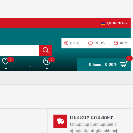
ՀԱՅԵՐԵՆ
Հ. Տ. Հ.
ԲԼՈԳ
ԿԱՊ
0
0
0
0 հատ - 0.00֏
 ընտրանին
Ապրանքների Համեմատում
ԱՆՎՃԱՐ ԱՌԱՔՈՒՄ
Առաքումը կատարվում է
միայն մեր մեքենաներով։