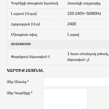
Գործիքի սնուցման եղանակ
Հոսանքի աղբյուրից
Լարում (Վոլտ)
220-240V~50/60Hz
Հզորություն (Վտ)
2400
Միացման տիպ
Լարով
ՀԱՎԱՔԱԾՈՒ
1 հատ օժանդակ բռնակ
Փաթեթում ներառված է
ներառված չէ
ԿԱՐԾԻՔ ՀԱՅՏՆԵԼ
Ձեր Անունը
Ձեր Կարծիքը