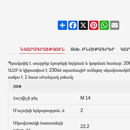
Share
Facebook
X
Pinterest
WhatsAp
Emai
ՆԿԱՐԱԳՐՈՒԹՅՈՒՆ
ՏԵԽ. ԲՆՈՒԹԱԳՐԵՐ
ԿԱ
Պրակտիկ է տարբեր նյութերի հղկման և կտրման համար։ 20
ԱՀՄ-ն կիրառվում է 230մմ տրամագիծ ունեցող սկավառակնե
առկա է 1 հատ օժանդակ բռնակ։
ՉԱՓ
Հաշվիչի թել
M 14
Մալուխի երկարություն, մ
2
Սկավառակի նստատեղի
22.2
անցք, մմ