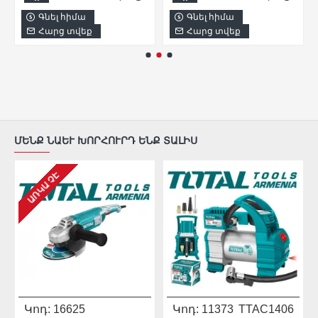
Գնել հիմա
Գնել հիմա
Հարց տվեք
Հարց տվեք
ՄԵՆՔ ՆԱԵՒ ԽՈՐՀՈՒՐԴ ԵՆՔ ՏԱԼԻՍ
ԱՌԿԱ ՉԷ
Կոդ:
16625
Կոդ:
11373
TTAC1406