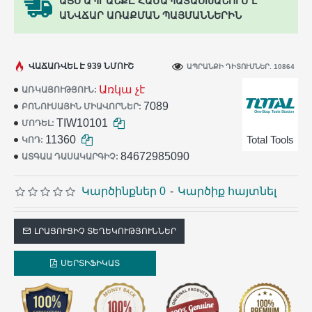
ԱՅՍ ԱՊՐԱՆՔԸ ՀԱՄԱՊԱՏԱՍԽԱՆՈՒՄ Է
ԱՆՎՃԱՐ ԱՌԱՔՄԱՆ ՊԱՅՄԱՆՆԵՐԻՆ
ՎԱՃԱՌՎԵԼ Է 939 ՆՄՈՒՇ
ԱՊՐԱՆՔԻ ԴԻՏՈՒՄՆԵՐ. 10864
Առկա չէ
ԱՌԿԱՅՈՒԹՅՈՒՆ:
7089
ԲՈՆՈՒՍԱՅԻՆ ՄԻԱՎՈՐՆԵՐ:
TIW10101
ՄՈԴԵԼ:
11360
Total Tools
ԿՈԴ:
84672985090
ԱՏԳԱԱ ԴԱՍԱԿԱՐԳԻՉ:
Կարծինքներ 0
-
Կարծիք հայտնել
ԼՐԱՑՈՒՑԻՉ ՏԵՂԵԿՈՒԹՅՈՒՆՆԵՐ
ՍԵՐՏԻՖԻԿԱՏ