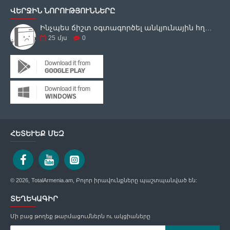
ՎԵՐՋԻՆ ՆՈՐՈՒԹՅՈՒՆՆԵՐԸ
Ինչպես ճիշտ օգտագործել անկյունային հղկող սարքը
25
մյս
0
ՀԵՏԵՒԵՔ ՄԵԶ
© 2026, TotalArmenia.am, Բոլոր իրավունքները պաշտպանված են:
ՏԵՂԵԿԱԳԻՐ
Մի բաց թողեք թարմացումներն ու ակցիաները