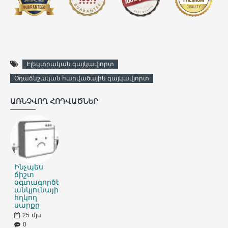
Էլեկտրական գայկավյորտ
Օդաճնշական հարվածային գայկավյորտ
ԱՌՆՉՎՈՂ ՀՈԴՎԱԾՆԵՐ
Ինչպես
ճիշտ
օգտագործել
անկյունային
հղկող
սարքը
25
մյս
0