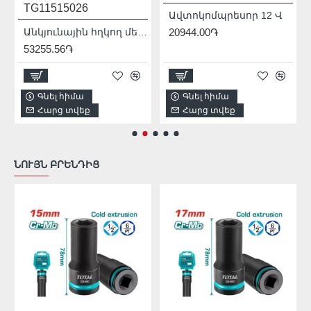
TG11515026
Ավտոկոմպրեսոր 12 Վ
Անկյունային հղկող մեքենա (ԱՀՄ) - Բալգարկա /1500Վատտ/125մմ/Արտադրական/INDUSTRIAL
20944.00֏
53255.56֏
Գնել հիմա
Գնել հիմա
Հարց տվեք
Հարց տվեք
ՆՈՒՅՆ ԲՐԵՆԴԻՑ