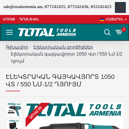
077242435, 077242436, 055242423
sale@totalarmenia.am,
ՄՈՒՏՔ
ԳՐԱՆՑՎԵԼ
ՀԱՅԵՐԵՆ
0
Գլխավոր
Էլեկտրական գործիքներ
Էլեկտրական գայկավյորտ 1050 Վտ / 550 Նմ-1/2
դյույմ
ԷԼԵԿՏՐԱԿԱՆ ԳԱՅԿԱՎՅՈՐՏ 1050
ՎՏ / 550 ՆՄ-1/2 ԴՅՈՒՅՄ
ԱՌԿԱ ՉԷ