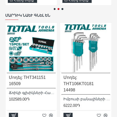
Հարց տվեք
Հարց տվեք
ՄԱՐԴԻԿ ՆԱԵՒ ԳՆԵԼ ԵՆ
Մոդել:
THT341151
Մոդել:
16509
THT106KT0181
14498
Ճռիկի գլխիկների Հավաքածու 3/4" 15 հատ
102589.00֏
Իմբուսի բանալիների հավաքածու 18 հատ
6222.00֏