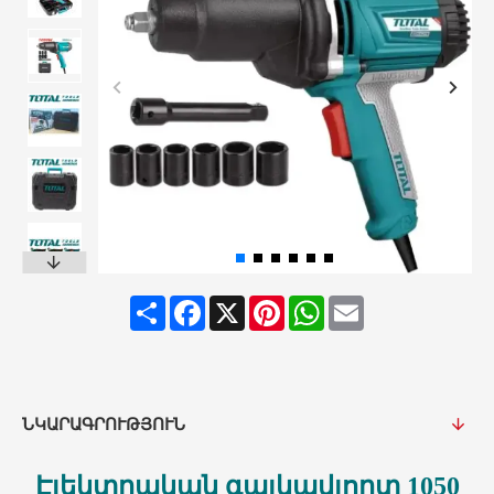
Share
Facebook
X
Pinterest
WhatsApp
Email
ՆԿԱՐԱԳՐՈՒԹՅՈՒՆ
Էլեկտրական գայկավյորտ 1050