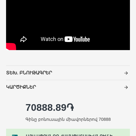
ՏԵԽ. ԲՆՈՒԹԱԳՐԵՐ
ԿԱՐԾԻՔՆԵՐ
70888.89֏
Գինը բոնուսային միավորներով 70888