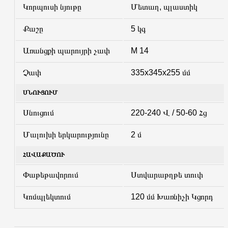
Կորպուսի նյութը
Մետաղ, պլաստիկ
Քաշը
5 կգ
Առանցքի պարույրի չափ
M 14
Չափ
335x345x255 մմ
ՍՆՈՒՑՈՒՄ
Սնուցում
220-240 Վ / 50-60 Հց
Մալուխի երկարությունը
2 մ
ՀԱՎԱՔԱԾՈՒ
Փաթեթավորում
Ստվարաթղթե տուփ
Կոմպլեկտում
120 մմ Խառնիչի Կցորդ