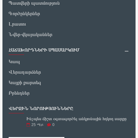
Պատվերի պատմություն
Գործընկերներ
Լրատու
Նվեր-վկայականներ
ՀԱՃԱԽՈՐԴՆԵՐԻ ՍՊԱՍԱՐԿՈՒՄ
Կապ
Վերադարձներ
Կայքի քարտեզ
Բրենդներ
ՎԵՐՋԻՆ ՆՈՐՈՒԹՅՈՒՆՆԵՐԸ
Ինչպես ճիշտ օգտագործել անկյունային հղկող սարքը
25
ሜይ
0