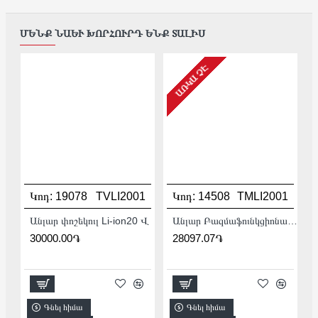
ՄԵՆՔ ՆԱԵՒ ԽՈՐՀՈՒՐԴ ԵՆՔ ՏԱԼԻՍ
ԱՌԿԱ ՉԷ
Կոդ:
19078
TVLI2001
Կոդ:
14508
TMLI2001
Անլար փոշեկուլ Li-ion20 Վ
Անլար Բազմաֆունկցիոնալ գործիք (Ռենովատոր) 20Վ :
30000.00֏
28097.07֏
Գնել հիմա
Գնել հիմա