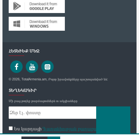
ՀԵՏԵՒԵՔ ՄԵԶ
© 2026, TotalArmenia.am, Բոլոր իրավունքները պաշտպանված են:
ՏԵՂԵԿԱԳԻՐ
Մի բաց թողեք թարմացումներն ու ակցիաները
Ես կարդացի
Գաղտնիության քաղաքականություն
և
համաձայն եմ