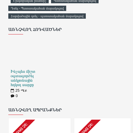
Էլեկտրական խառնիչ
Պտուտակահան մարտկոցով
Դռել - Պտուտակահան մարտկոցով
Հարվածային դռել - պտուտակահան մարտկոցով
ԱՌՆՉՎՈՂ ՀՈԴՎԱԾՆԵՐ
Ինչպես ճիշտ
օգտագործել
անկյունային
հղկող սարքը
25
ሜይ
0
ԱՌՆՉՎՈՂ ԱՊՐԱՆՔՆԵՐ
ԱՌԿԱ ՉԷ
ԱՌԿԱ ՉԷ