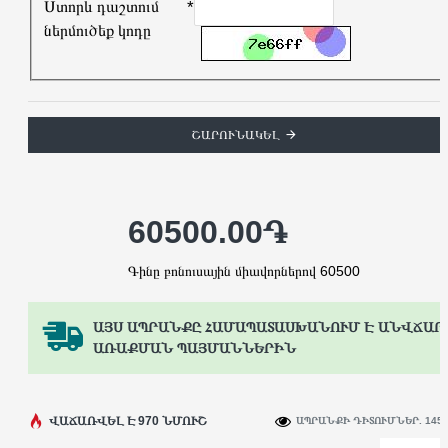
Ստորև դաշտում
ներմուծեք կոդը
ՇԱՐՈՒՆԱԿԵԼ
60500.00֏
Գինը բոնուսային միավորներով 60500
ԱՅՍ ԱՊՐԱՆՔԸ ՀԱՄԱՊԱՏԱՍԽԱՆՈՒՄ Է ԱՆՎՃԱՐ
ԱՌԱՔՄԱՆ ՊԱՅՄԱՆՆԵՐԻՆ
ՎԱՃԱՌՎԵԼ Է 970 ՆՄՈՒՇ
ԱՊՐԱՆՔԻ ԴԻՏՈՒՄՆԵՐ. 145