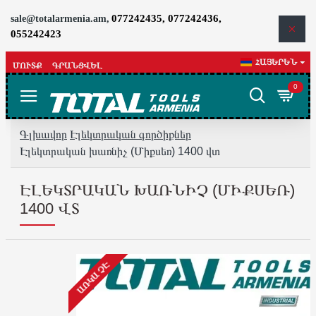
077242435, 077242436,
sale@totalarmenia.am,
055242423
ՀԱՅԵՐԵՆ
ՄՈՒՏՔ
ԳՐԱՆՑՎԵԼ
0
Գլխավոր
Էլեկտրական գործիքներ
Էլեկտրական խառնիչ (Միքսեռ) 1400 վտ
ԷԼԵԿՏՐԱԿԱՆ ԽԱՌՆԻՉ (ՄԻՔՍԵՌ)
1400 ՎՏ
ԱՌԿԱ ՉԷ