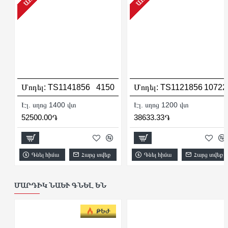
Մոդել:
TS1141856
4150
Մոդել:
TS1121856
10722
Էլ. սղոց 1400 վտ
Էլ. սղոց 1200 վտ
52500.00֏
38633.33֏
Գնել հիմա
Հարց տվեք
Գնել հիմա
Հարց տվեք
ՄԱՐԴԻԿ ՆԱԵՒ ԳՆԵԼ ԵՆ
ԹԵԺ