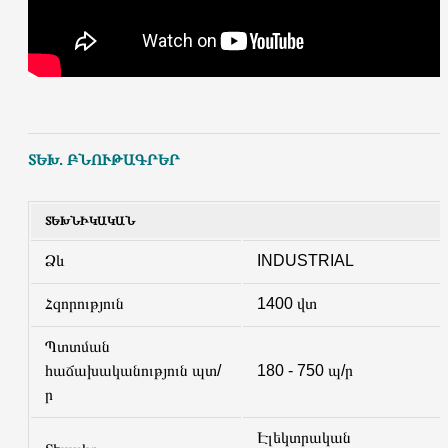
ՏԵԽ. ԲՆՈՒԹԱԳՐԵՐ
ՏԵԽՆԻԿԱԿԱՆ
Ձև
INDUSTRIAL
Հզորություն
1400 վտ
Պտտման
հաճախականություն պտ/
180 - 750 պ/ր
ր
Էլեկտրական