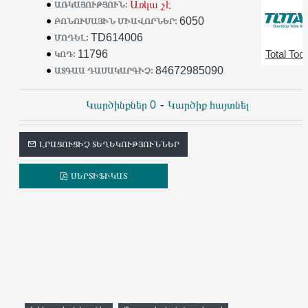
Առկա չէ
ԱՌԿԱՅՈՒԹՅՈՒՆ:
6050
ԲՈՆՈՒՍԱՅԻՆ ՄԻԱՎՈՐՆԵՐ:
TD614006
ՄՈԴԵԼ:
11796
Total Tool
ԿՈԴ:
84672985090
ԱՏԳԱԱ ԴԱՍԱԿԱՐԳԻՉ:
Կարծինքներ 0
-
Կարծիք հայտնել
ԼՐԱՑՈՒՑԻՉ ՏԵՂԵԿՈՒԹՅՈՒՆՆԵՐ
ՍԵՐՏԻՖԻԿԱՏ