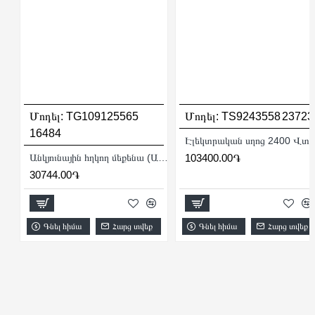
Մոդել:
TG109125565
Մոդել:
TS9243558
23723
16484
Էլեկտրական սղոց 2400 Վտ
Անկյունային հղկող մեքենա (ԱՀՄ) - Բալգարկա /900Վատտ/125մմ/Արագության կարգավորիչով/Արտադրական/INDUSTRIAL
103400.00֏
30744.00֏
Գնել հիմա
Հարց տվեք
Գնել հիմա
Հարց տվեք