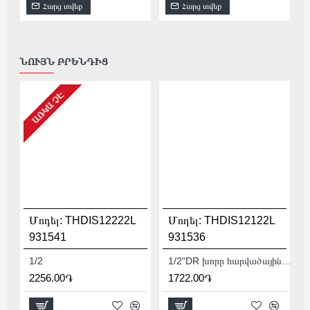
Հարց տվեք
Հարց տվեք
ՆՈՒՅՆ ԲՐԵՆԴԻՑ
ԱՌԿԱ ՉԷ
Մոդել:
THDIS12222L
Մոդել:
THDIS12122L
931541
931536
1/2
1/2"DR խորը հարվածային գլխիկ TOTAL THDIS12122L
2256.00֏
1722.00֏