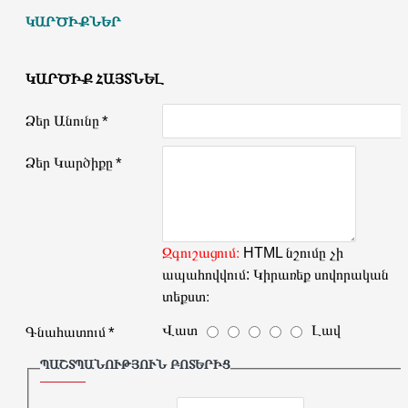
ԿԱՐԾԻՔՆԵՐ
ԿԱՐԾԻՔ ՀԱՅՏՆԵԼ
Ձեր Անունը
Ձեր Կարծիքը
Զգուշացում։
HTML նշումը չի
ապահովվում: Կիրառեք սովորական
տեքստ։
Վատ
Լավ
Գնահատում
ՊԱՇՏՊԱՆՈՒԹՅՈՒՆ ԲՈՏԵՐԻՑ