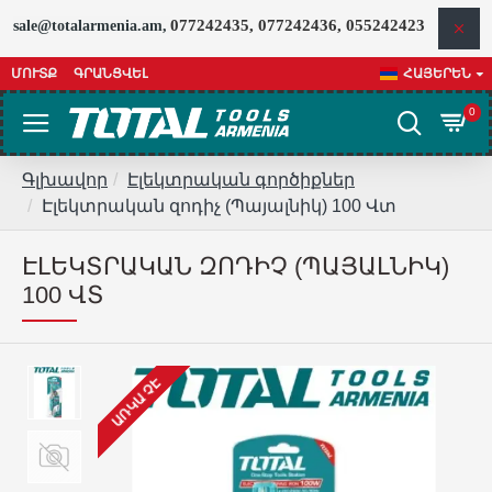
077242435, 077242436, 055242423
sale@totalarmenia.am,
ՄՈՒՏՔ
ԳՐԱՆՑՎԵԼ
ՀԱՅԵՐԵՆ
0
Գլխավոր
Էլեկտրական գործիքներ
Էլեկտրական զոդիչ (Պայալնիկ) 100 Վտ
ԷԼԵԿՏՐԱԿԱՆ ԶՈԴԻՉ (ՊԱՅԱԼՆԻԿ)
100 ՎՏ
ԱՌԿԱ ՉԷ