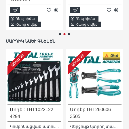
Գնել հիմա
Գնել հիմա
Հարց տվեք
Հարց տվեք
ՄԱՐԴԻԿ ՆԱԵՒ ԳՆԵԼ ԵՆ
ԱՌԿԱ ՉԷ
ԱՌԿԱ ՉԷ
ԹԵԺ
Մոդել:
THT1022122
Մոդել:
THT260606
4294
3505
Կոմբինացված պտուտակաբանալիների հավաքածու 12 հատ
Վերջույթ կտրող տափակաբերան աքցան 6 "/ 160 մմ