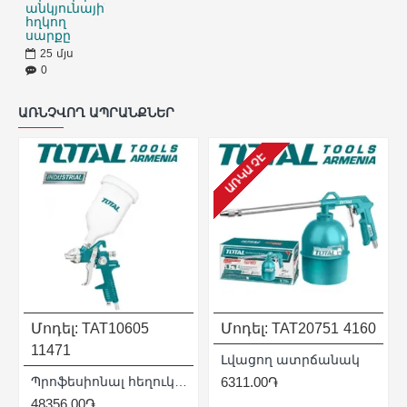
անկյունային
հղկող
սարքը
25
մյս
0
ԱՌՆՉՎՈՂ ԱՊՐԱՆՔՆԵՐ
ԱՌԿԱ ՉԷ
Մոդել:
TAT10605
Մոդել:
TAT20751
4160
11471
Լվացող ատրճանակ
տկոցով
Պրոֆեսիոնալ ​​հեղուկացիր
6311.00֏
48356.00֏