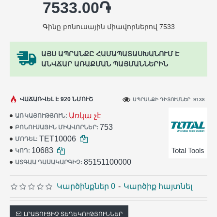
7533.00֏
Գինը բոնուսային միավորներով 7533
ԱՅՍ ԱՊՐԱՆՔԸ ՀԱՄԱՊԱՏԱՍԽԱՆՈՒՄ Է
ԱՆՎՃԱՐ ԱՌԱՔՄԱՆ ՊԱՅՄԱՆՆԵՐԻՆ
ՎԱՃԱՌՎԵԼ Է 920 ՆՄՈՒՇ
ԱՊՐԱՆՔԻ ԴԻՏՈՒՄՆԵՐ. 9138
Առկա չէ
ԱՌԿԱՅՈՒԹՅՈՒՆ:
753
ԲՈՆՈՒՍԱՅԻՆ ՄԻԱՎՈՐՆԵՐ:
TET10006
ՄՈԴԵԼ:
10683
Total Tools
ԿՈԴ:
85151100000
ԱՏԳԱԱ ԴԱՍԱԿԱՐԳԻՉ:
Կարծինքներ 0
-
Կարծիք հայտնել
ԼՐԱՑՈՒՑԻՉ ՏԵՂԵԿՈՒԹՅՈՒՆՆԵՐ