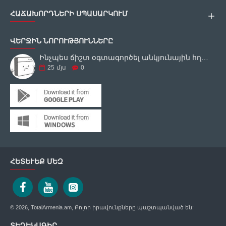
ՀԱՃԱԽՈՐԴՆԵՐԻ ՍՊԱՍԱՐԿՈՒՄ
ՎԵՐՋԻՆ ՆՈՐՈՒԹՅՈՒՆՆԵՐԸ
Ինչպես ճիշտ օգտագործել անկյունային հղկող սարքը
25
մյս
0
ՀԵՏԵՒԵՔ ՄԵԶ
© 2026, TotalArmenia.am, Բոլոր իրավունքները պաշտպանված են:
ՏԵՂԵԿԱԳԻՐ