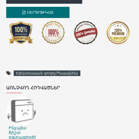
ՍԵՐՏԻՖԻԿԱՏ
Էլեկտրական զոդիչ(Պայալնիկ)
ԱՌՆՉՎՈՂ ՀՈԴՎԱԾՆԵՐ
Ինչպես
ճիշտ
օգտագործել