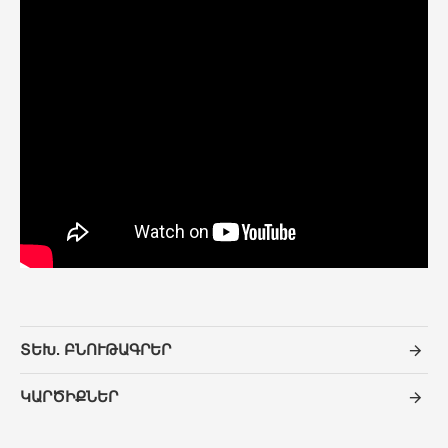
ՏԵԽ. ԲՆՈՒԹԱԳՐԵՐ
ԿԱՐԾԻՔՆԵՐ