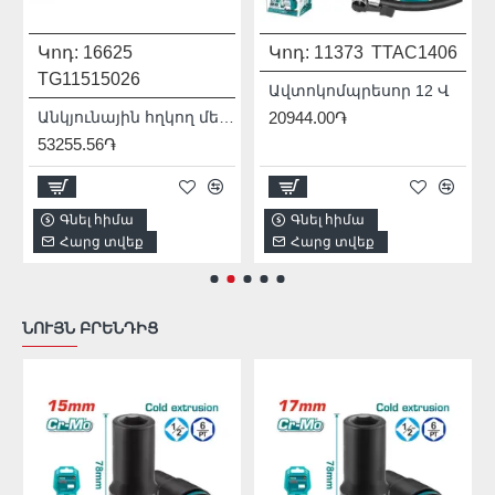
Կոդ:
16625
Կոդ:
11373
TTAC1406
TG11515026
Ավտոկոմպրեսոր 12 Վ
Անկյունային հղկող մեքենա (ԱՀՄ) - Բալգարկա /1500Վատտ/125մմ/Արտադրական/INDUSTRIAL
20944.00֏
53255.56֏
Գնել հիմա
Գնել հիմա
Հարց տվեք
Հարց տվեք
ՆՈՒՅՆ ԲՐԵՆԴԻՑ