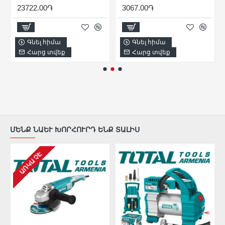
23722.00֏
3067.00֏
Գնել հիմա
Գնել հիմա
Հարց տվեք
Հարց տվեք
ՄԵՆՔ ՆԱԵՒ ԽՈՐՀՈՒՐԴ ԵՆՔ ՏԱԼԻՍ
ԱՌԿԱ ՉԷ