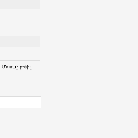
հ Մասաի բռնիչ