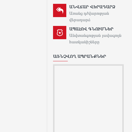
ԱՆՎՃԱՐ ՎԵՐԱԴԱՐՁ
Առանց դժվարության
վերադարձ
ԱՊԱՀՈՎ ԳՆՈՒՄՆԵՐ
Անվտանգության լավագույն
հատկանիշները
ԱՌՆՉՎՈՂ ԱՊՐԱՆՔՆԵՐ