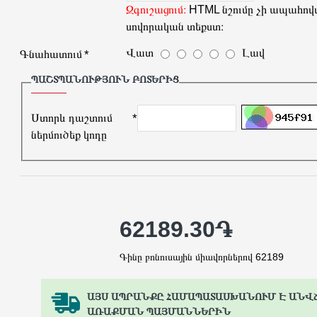
Զգուշացում։
HTML նշումը չի ապահովվ
սովորական տեքստ։
Վատ
Լավ
Գնահատում
ՊԱՇՏՊԱՆՈՒԹՅՈՒՆ ԲՈՏԵՐԻՑ
Ստորև դաշտում
ներմուծեք կոդը
62189.30֏
Գինը բոնուսային միավորներով 62189
ԱՅՍ ԱՊՐԱՆՔԸ ՀԱՄԱՊԱՏԱՍԽԱՆՈՒՄ Է ԱՆՎ
ԱՌԱՔՄԱՆ ՊԱՅՄԱՆՆԵՐԻՆ