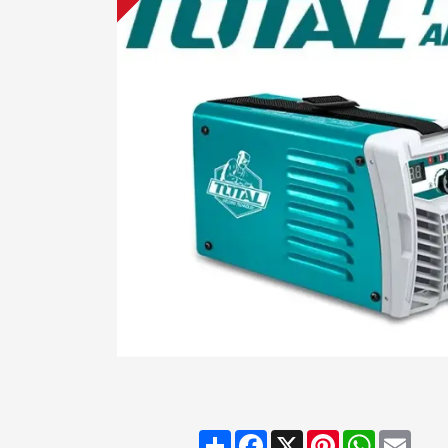
Share
Facebook
X
Pinterest
WhatsAp
Emai