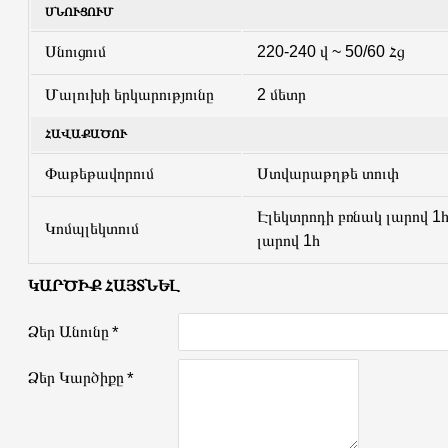
ՍՆՈՒՑՈՒՄ
Սնուցում
220-240 վ ~ 50/60 Հց
Մալուխի երկարությունը
2 մետր
ՀԱՎԱՔԱԾՈՒ
Փաթեթավորում
Ստվարաթղթե տուփ
Էլեկտրոդի բռնակ լարով 1
Կոմպլեկտում
լարով 1հ
ԿԱՐԾԻՔ ՀԱՅՏՆԵԼ
Ձեր Անունը
Ձեր Կարծիքը