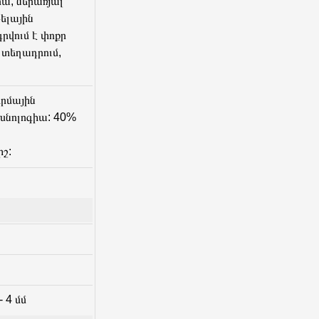
րա, ներառյալ
ելային
գրվում է փոքր
 տեղադրում,
երմային
խնոլոգիա: 40%
շ:
 4 մմ