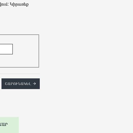
ում: Կիրառեք
ՇԱՐՈՒՆԱԿԵԼ
ՃԱՐ