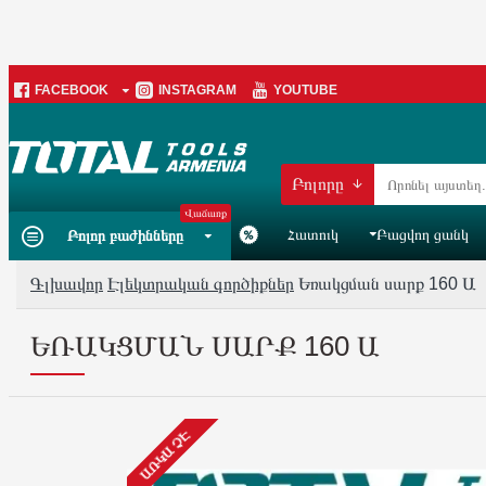
FACEBOOK
INSTAGRAM
YOUTUBE
Բոլորը
Վաճառք
Հատուկ
Բացվող ցանկ
Բոլոր բաժինները
Գլխավոր
Էլեկտրական գործիքներ
Եռակցման սարք 160 Ա
ԵՌԱԿՑՄԱՆ ՍԱՐՔ 160 Ա
ԱՌԿԱ ՉԷ