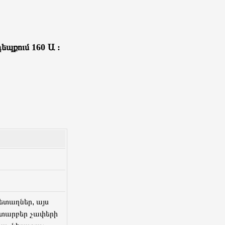
դեպքում 160 Ա :
ետաղներ, այս
լ տարբեր չափերի