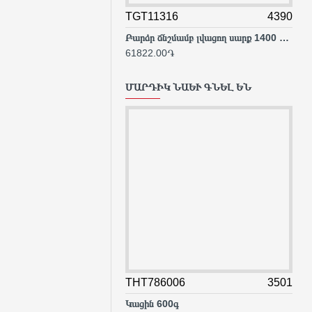
TGT11316
4390
TG
Բարձր ճնշմամբ լվացող սարք 1400 Վտ
Ջրի
61822.00֏
117
ՄԱՐԴԻԿ ՆԱԵՒ ԳՆԵԼ ԵՆ
THT786006
3501
TM
Կացին 600գ
Թվայ