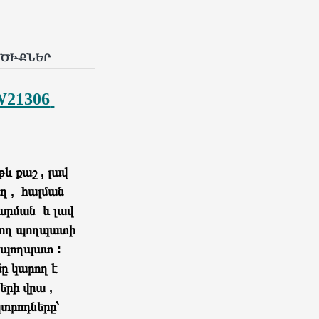
ՐԾԻՔՆԵՐ
21306
թև քաշ , լավ
եղ , հալման
լարման և լավ
տվող պողպատի
ն պողպատ :
մը կարող է
երի վրա ,
կտրոդները՝