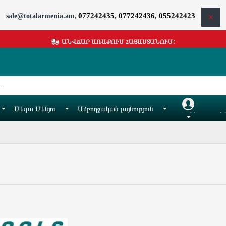
077242435, 077242436, 055242423
sale@totalarmenia.am,
ԱՆՎՃԱՐ ԱՌԱՔՈՒՄ ՀԱՅԱՍՏԱՆՈՒՄ:
Մեգա Մենյու
Ամբողջական լայնություն
Հաշիվ
Իմ