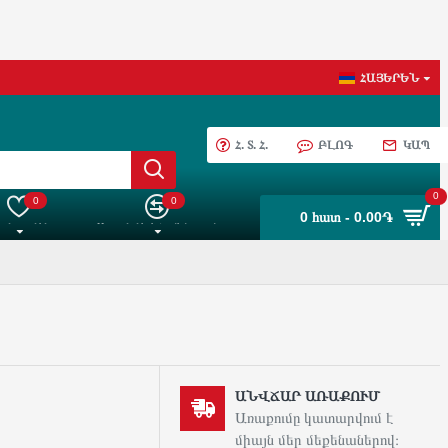
ՀԱՅԵՐԵՆ
Հ. Տ. Հ.
ԲԼՈԳ
ԿԱՊ
0
0
0
0 հատ - 0.00֏
 ընտրանին
Ապրանքների Համեմատում
ԱՆՎՃԱՐ ԱՌԱՔՈՒՄ
Առաքումը կատարվում է
միայն մեր մեքենաներով։