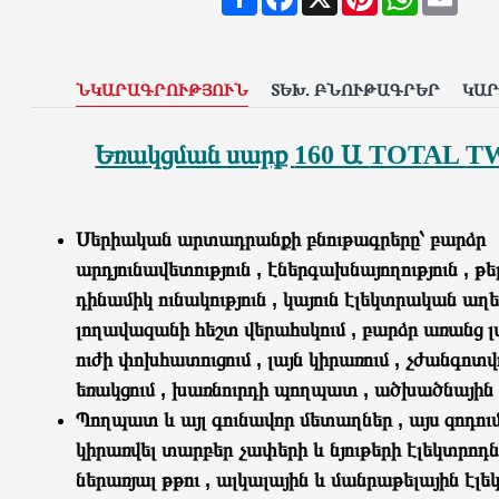
ՆԿԱՐԱԳՐՈՒԹՅՈՒՆ
ՏԵԽ. ԲՆՈՒԹԱԳՐԵՐ
ԿԱ
Եռակցման սարք
160 Ա
TOTAL
TW
Սերիական արտադրանքի բնութագրերը՝ բարձր
արդյունավետություն , էներգախնայողություն , թե
դինամիկ ունակություն , կայուն էլեկտրական աղ
լողավազանի հեշտ վերահսկում , բարձր առանց 
ուժի փոխհատուցում , լայն կիրառում , չժանգո
եռակցում , խառնուրդի պողպատ , ածխածնայի
Պողպատ և այլ գունավոր մետաղներ , այս զոդու
կիրառվել տարբեր չափերի և նյութերի էլեկտրոդն
ներառյալ թթու , ալկալային և մանրաթելային էլե