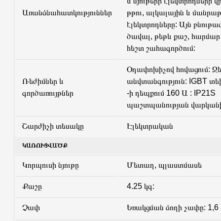
և նյութերի էլեկտրոդների վ
Առանձնահատկություններ
թթու, ալկալային և մանրաթ
էլեկտրոդները: Այն բնութա
ծավալ, թեթև քաշ, հարմար
հեշտ շահագործում:
Օդափոխիչով հովացում: Ջ
Ռեժիմներ և
անվտանգություն: IGBT տե
գործառույթներ
-ի դեպքում 160 Ա : IP21S
պաշտպանության վարկանի
Շարժիչի տեսակը
Էլեկտրական
ԿԱՌՈՒՑՎԱԾՔ
Կորպուսի նյութը
Մետաղ, պլաստմասե
Քաշը
4.25 կգ:
Չափ
Եռակցման ձողի չափը: 1,6 -