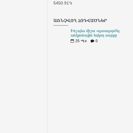
5450.91֏
255
ԱՌՆՉՎՈՂ ՀՈԴՎԱԾՆԵՐ
Ինչպես ճիշտ օգտագործել
անկյունային հղկող սարքը
25
ሜይ
0