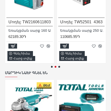
Մոդել:
TW21606
11803
Մոդել:
TW52501
4363
Եռակցման սարք 160 Ա
Եռակցման սարք 250 Ա.
62189.30֏
110685.95֏
Գնել հիմա
Գնել հիմա
Հարց տվեք
Հարց տվեք
ՄԱՐԴԻԿ ՆԱԵՒ ԳՆԵԼ ԵՆ
ԹԵԺ