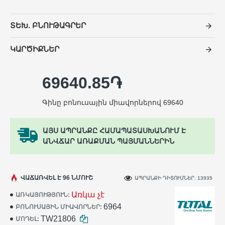
ՏԵԽ. ԲՆՈՒԹԱԳՐԵՐ
ԿԱՐԾԻՔՆԵՐ
69640.85֏
Գինը բոնուսային միավորներով 69640
ԱՅՍ ԱՊՐԱՆՔԸ ՀԱՄԱՊԱՏԱՍԽԱՆՈՒՄ Է
ԱՆՎՃԱՐ ԱՌԱՔՄԱՆ ՊԱՅՄԱՆՆԵՐԻՆ
ՎԱՃԱՌՎԵԼ Է 96 ՆՄՈՒՇ
ԱՊՐԱՆՔԻ ԴԻՏՈՒՄՆԵՐ. 13935
Առկա չէ
ԱՌԿԱՅՈՒԹՅՈՒՆ:
6964
ԲՈՆՈՒՍԱՅԻՆ ՄԻԱՎՈՐՆԵՐ:
TW21806
ՄՈԴԵԼ: