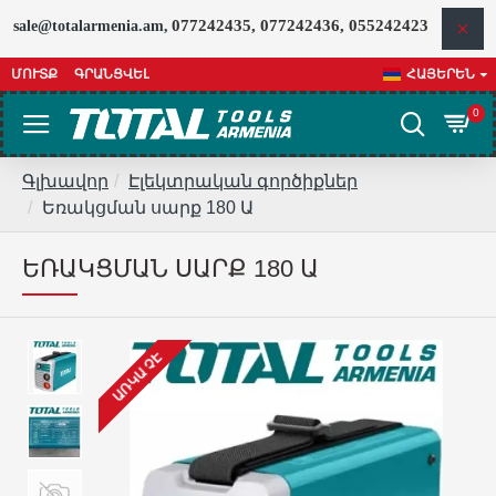
077242435, 077242436, 055242423
sale@totalarmenia.am,
ՄՈՒՏՔ
ԳՐԱՆՑՎԵԼ
ՀԱՅԵՐԵՆ
0
Գլխավոր
Էլեկտրական գործիքներ
Եռակցման սարք 180 Ա
ԵՌԱԿՑՄԱՆ ՍԱՐՔ 180 Ա
ԱՌԿԱ ՉԷ