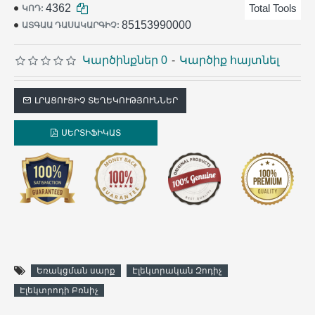
4362
Total Tools
ԿՈԴ:
85153990000
ԱՏԳԱԱ ԴԱՍԱԿԱՐԳԻՉ:
Կարծինքներ 0
-
Կարծիք հայտնել
ԼՐԱՑՈՒՑԻՉ ՏԵՂԵԿՈՒԹՅՈՒՆՆԵՐ
ՍԵՐՏԻՖԻԿԱՏ
Եռակցման սարք
Էլեկտրական Զոդիչ
Էլեկտրոդի Բռնիչ