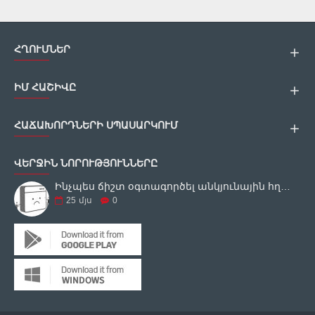
ՀՂՈՒՄՆԵՐ
ԻՄ ՀԱՇԻՎԸ
ՀԱՃԱԽՈՐԴՆԵՐԻ ՍՊԱՍԱՐԿՈՒՄ
ՎԵՐՋԻՆ ՆՈՐՈՒԹՅՈՒՆՆԵՐԸ
Ինչպես ճիշտ օգտագործել անկյունային հղկող սարքը
25
մյս
0