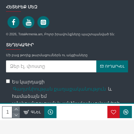
ՀԵՏԵՒԵՔ ՄԵԶ
© 2026, TotalArmenia.am, Բոլոր իրավունքները պաշտպանված են:
ՏԵՂԵԿԱԳԻՐ
Մի բաց թողեք թարմացումներն ու ակցիաները
ՈՒՂԱՐԿԵԼ
Ես կարդացի
Գաղտնիության քաղաքականություն
և
համաձայն եմ
անվտանգության և անձնական տվյալների
մշակման պայմանների հետ։
ԳՆԵԼ