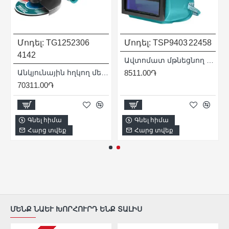
Մոդել:
TG1252306
Մոդել:
TSP9403
22458
4142
Ավտոմատ մթնեցնող եռակցման ակնոցներ
Անկյունային հղկող մեքենա (ԱՀՄ) - Բալգարկա /2400Վատտ/230մմ/Արտադրական/INDUSTRIAL
8511.00֏
70311.00֏
Գնել հիմա
Գնել հիմա
Հարց տվեք
Հարց տվեք
ՄԵՆՔ ՆԱԵՒ ԽՈՐՀՈՒՐԴ ԵՆՔ ՏԱԼԻՍ