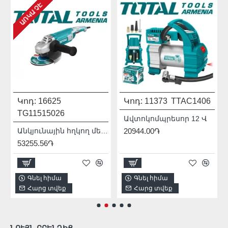
ԱՌԿԱ ՉԷ
Կոդ:
16625
Կոդ:
11373
TTAC1406
TG11515026
Ավտոկոմպրեսոր 12 Վ
Անկյունային հղկող մեքենա (ԱՀՄ) - Բալգարկա /1500Վատտ/125մմ/Արտադրական/INDUSTRIAL
20944.00֏
53255.56֏
Գնել հիմա
Գնել հիմա
Հարց տվեք
Հարց տվեք
ՆՈՒՅՆ ԲՐԵՆԴԻՑ