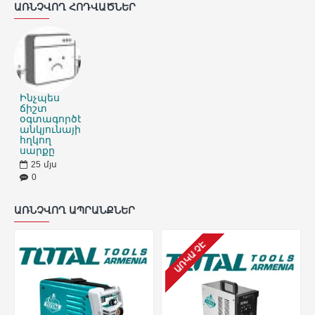
ԱՌՆՉՎՈՂ ՀՈԴՎԱԾՆԵՐ
Ինչպես
ճիշտ
օգտագործել
անկյունային
հղկող
սարքը
25
մյս
0
ԱՌՆՉՎՈՂ ԱՊՐԱՆՔՆԵՐ
ԱՌԿԱ ՉԷ