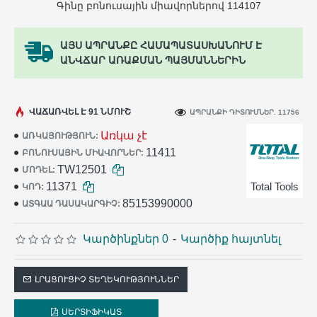
Գինը բոնուսային միավորներով 114107
ԱՅՍ ԱՊՐԱՆՔԸ ՀԱՄԱՊԱՏԱՍԽԱՆՈՒՄ Է
ԱՆՎՃԱՐ ԱՌԱՔՄԱՆ ՊԱՅՄԱՆՆԵՐԻՆ
ՎԱՃԱՌՎԵԼ Է 91 ՆՄՈՒՇ
ԱՊՐԱՆՔԻ ԴԻՏՈՒՄՆԵՐ. 11756
Առկա չէ
ԱՌԿԱՅՈՒԹՅՈՒՆ:
11411
ԲՈՆՈՒՍԱՅԻՆ ՄԻԱՎՈՐՆԵՐ:
TW12501
ՄՈԴԵԼ:
11371
Total Tools
ԿՈԴ:
85153990000
ԱՏԳԱԱ ԴԱՍԱԿԱՐԳԻՉ:
Կարծինքներ 0
-
Կարծիք հայտնել
ԼՐԱՑՈՒՑԻՉ ՏԵՂԵԿՈՒԹՅՈՒՆՆԵՐ
ՍԵՐՏԻՖԻԿԱՏ