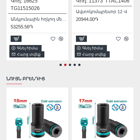
Կոդ:
16625
Կոդ:
11373
TTAC1406
TG11515026
Ավտոկոմպրեսոր 12 Վ
Անկյունային հղկող մեքենա (ԱՀՄ) - Բալգարկա /1500Վատտ/125մմ/Արտադրական/INDUSTRIAL
20944.00֏
53255.56֏
Գնել հիմա
Գնել հիմա
Հարց տվեք
Հարց տվեք
ՆՈՒՅՆ ԲՐԵՆԴԻՑ