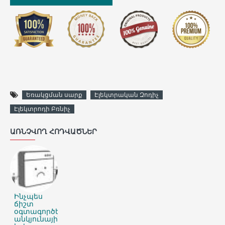
Եռակցման սարք
Էլեկտրական Զոդիչ
Էլեկտրոդի Բռնիչ
ԱՌՆՉՎՈՂ ՀՈԴՎԱԾՆԵՐ
Ինչպես
ճիշտ
օգտագործել
անկյունային