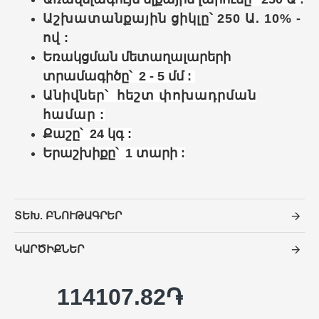
Աշխատանքային ցիկլը՝
250 Ա. 10% -
ով
:
Եռակցման մետաղալարերի
տրամագիծը՝ 2 - 5 մմ :
Անիվներ՝ հեշտ փոխադրման
համար :
Քաշը՝ 24 կգ :
Երաշխիքը՝ 1 տարի :
ՏԵԽ. ԲՆՈՒԹԱԳՐԵՐ
ԿԱՐԾԻՔՆԵՐ
114107.82֏