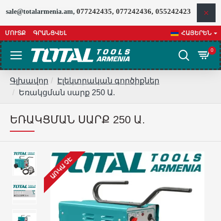
077242435, 077242436, 055242423
sale@totalarmenia.am,
ՄՈՒՏՔ
ԳՐԱՆՑՎԵԼ
ՀԱՅԵՐԵՆ
0
Գլխավոր
Էլեկտրական գործիքներ
Եռակցման սարք 250 Ա.
ԵՌԱԿՑՄԱՆ ՍԱՐՔ 250 Ա.
ԱՌԿԱ ՉԷ