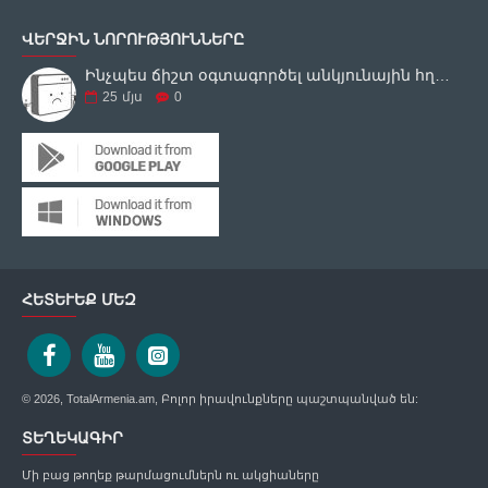
ՎԵՐՋԻՆ ՆՈՐՈՒԹՅՈՒՆՆԵՐԸ
Ինչպես ճիշտ օգտագործել անկյունային հղկող սարքը
25
մյս
0
ՀԵՏԵՒԵՔ ՄԵԶ
© 2026, TotalArmenia.am, Բոլոր իրավունքները պաշտպանված են:
ՏԵՂԵԿԱԳԻՐ
Մի բաց թողեք թարմացումներն ու ակցիաները