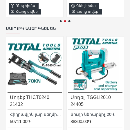
Գնել հիմա
Գնել հիմա
Հարց տվեք
Հարց տվեք
ՄԱՐԴԻԿ ՆԱԵՒ ԳՆԵԼ ԵՆ
Մոդել:
THCT0240
Մոդել:
TGGLI2010
21432
24405
մմ
Հիդրավլիկ լար սեղմիչ 70կՆ
Յուղի ներարկիչ 20Վ
50711.00֏
88300.00֏