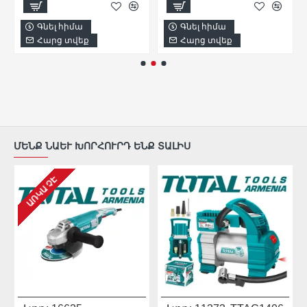
Գնել հիմա
Գնել հիմա
Հարց տվեք
Հարց տվեք
ՄԵՆՔ ՆԱԵՒ ԽՈՐՀՈՒՐԴ ԵՆՔ ՏԱԼԻՍ
ԱՌԿԱ ՉԷ