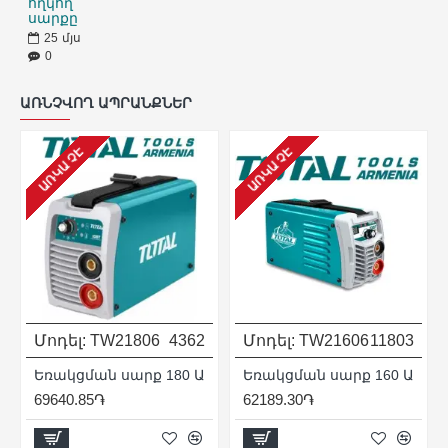
հղկող
սարքը
25
մյս
0
ԱՌՆՉՎՈՂ ԱՊՐԱՆՔՆԵՐ
ԱՌԿԱ ՉԷ
ԱՌԿԱ ՉԷ
Մոդել:
TW21806
4362
Մոդել:
TW21606
11803
Եռակցման սարք 180 Ա
Եռակցման սարք 160 Ա
69640.85֏
62189.30֏