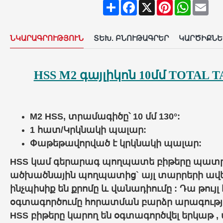
Share
Facebook
X
Pinterest
WhatsAp
Ema
ՆԿԱՐԱԳՐՈՒԹՅՈՒՆ
ՏԵԽ. ԲՆՈՒԹԱԳՐԵՐ
ԿԱՐԾԻՔՆԵ
HSS M2 գայլիկոն 10մմ TOTAL T
M2 HSS, տրամագիծը՝ 10 մմ 130°:
1 հատ/Կրկնակի պալար:
Փաթեթավորված է կրկնակի պալար:
HSS կամ գերարագ պողպատե բիթերը պատր
ածխածնային պողպատից` այլ տարրերի ավե
ինչպիսիք են քրոմը և վանադիումը : Դա թույլ
օգտագործումը հորատման բարձր արագությա
HSS բիթերը կարող են օգտագործվել երկաթ 