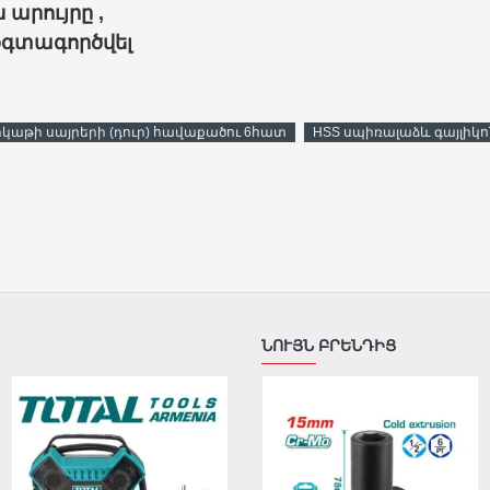
արույրը ,
 օգտագործվել
րկաթի սայրերի (դուր) հավաքածու 6հատ
HSS սպիռալաձև գայլիկ
ՆՈՒՅՆ ԲՐԵՆԴԻՑ
ԹԵԺ