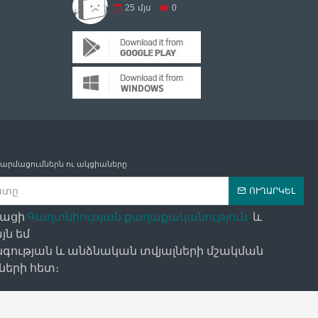
25
մյս
0
թարմացումներն ու ակցիաները
ՈՒՂԱՐԿԵԼ
դացի
Գաղտնիության քաղաքականություն
և
յն եմ
գության և անձնական տվյալների մշակման
երի հետ։