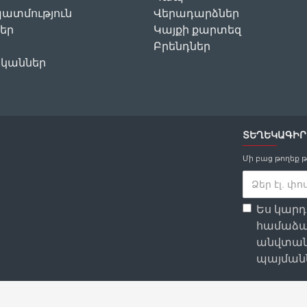
ատմություն
Վերադարձներ
եր
Կայքի քարտեզ
Բրենդներ
ականներ
ՏԵՂԵԿԱԳԻՐ
Մի բաց թողեք 
Ես կար
համաձա
անվտան
պայմանն