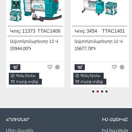
Կոդ:
11373
TTAC1406
Կոդ:
Մոդել:
3454
THDIS12222L
TTAC1401
931541
Ավտոկոմպրեսոր 12 Վ
Ավտոկոմպրեսոր 12 Վ
20944.00֏
15677.78֏
1/2
2256.00֏
Գնել հիմա
Գնել հիմա
Գնել հիմա
Հարց տվեք
Հարց տվեք
Հարց տվեք
ՀՂՈՒՄՆԵՐ
ԻՄ ՀԱՇԻՎԸ
Մեր մասին
Իմ հաշիվը