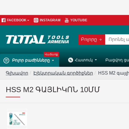
FACEBOOK
INSTAGRAM
YOUTUBE
Բոլորը
Վաճառք
Հատուկ
Բացվող ց
Բոլոր բաժինները
Գլխավոր
Էլեկտրական գործիքներ
HSS M2 գայլ
HSS M2 ԳԱՅԼԻԿՈՆ 10ՄՄ