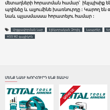
մետաղների հորատման համար՝ ինչպիսիք են 
պղինձը և ալյումինե խառնուրդը : Կարող են
նաև պլասմասսա հորատելու համար :
Լիցքավորման Լար
Էլեկտրական Զոդիչ
Լապտեր
Ե
HSS M2 գայլիկոն
ՄԵՆՔ ՆԱԵՒ ԽՈՐՀՈՒՐԴ ԵՆՔ ՏԱԼԻՍ
ԱՌԿԱ ՉԷ
ԱՌԿԱ ՉԷ