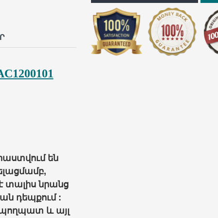
p
il
Ր
AC1200101
աստվում են
լացմամբ,
 է տալիս նրանց
ն դեպքում :
, պողպատ և այլ