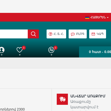
ՀԱՅԵՐԵՆ
Հ. Տ. Հ.
ԲԼՈԳ
ԿԱՊ
0
0
0 հատ - 0.0
աշիվ
Իմ ընտրանին
Ապրանքների Համեմատում
ԱՆՎՃԱՐ ԱՌԱՔՈՒՄ
Առաքումը
կատարվում է
որներով 2300