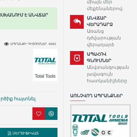
միայն մեր
մեքենաներով։
ԱՍԽԱՆՈՒՄ Է ԱՆՎՃԱՐ
ԱՆՎՃԱՐ
ՎԵՐԱԴԱՐՁ
Առանց
դժվարության
վերադարձ
ԱՊՐԱՆՔԻ ԴԻՏՈՒՄՆԵՐ. 6683
ԱՊԱՀՈՎ
ԳՆՈՒՄՆԵՐ
Անվտանգության
լավագույն
Total Tools
հատկանիշները
ԱՌՆՉՎՈՂ ԱՊՐԱՆՔՆԵՐ
րծիք հայտնել
ՍԵՐՏԻՖԻԿԱՏ