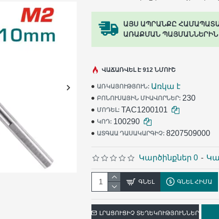
ԱՅՍ ԱՊՐԱՆՔԸ ՀԱՄԱՊԱՏ
ԱՌԱՔՄԱՆ ՊԱՅՄԱՆՆԵՐԻՆ
ՎԱՃԱՌՎԵԼ Է 912 ՆՄՈՒՇ
Առկա է
ԱՌԿԱՅՈՒԹՅՈՒՆ:
230
ԲՈՆՈՒՍԱՅԻՆ ՄԻԱՎՈՐՆԵՐ:
TAC1200101
ՄՈԴԵԼ:
100290
ԿՈԴ:
8207509000
ԱՏԳԱԱ ԴԱՍԱԿԱՐԳԻՉ:
Կարծինքներ 0
-
Կա
ԳՆԵԼ
ԳՆԵԼ ՀԻՄԱ
ԼՐԱՑՈՒՑԻՉ ՏԵՂԵԿՈՒԹՅՈՒՆՆԵՐ