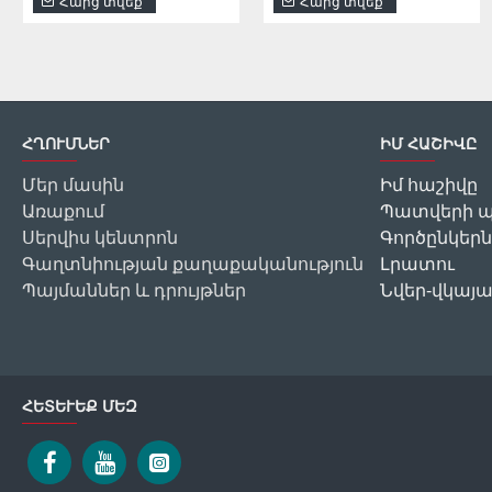
Հարց տվեք
Հարց տվեք
ՀՂՈՒՄՆԵՐ
ԻՄ ՀԱՇԻՎԸ
Մեր մասին
Իմ հաշիվը
Առաքում
Պատվերի պ
Սերվիս կենտրոն
Գործընկերն
Գաղտնիության քաղաքականություն
Լրատու
Պայմաններ և դրույթներ
Նվեր-վկայ
ՀԵՏԵՒԵՔ ՄԵԶ