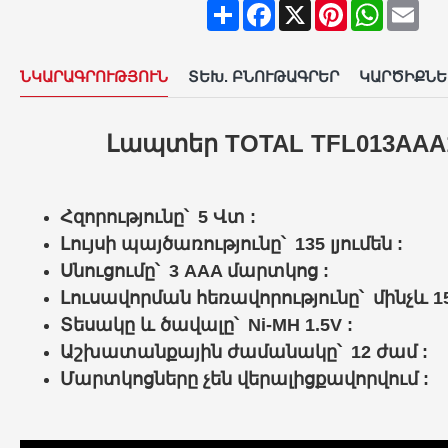
Share
Facebook
X
Pinterest
WhatsAp
Ema
ՆԿԱՐԱԳՐՈՒԹՅՈՒՆ
ՏԵԽ. ԲՆՈՒԹԱԳՐԵՐ
ԿԱՐԾԻՔՆԵ
Լապտեր
TOTAL
TFL013AAA
Հզորությունը՝ 5 Վտ :
Լույսի պայծառությունը՝ 135 լյումեն :
Սնուցումը՝ 3 AAA մարտկոց :
Լուսավորման հեռավորությունը՝ մինչև 15
Տեսակը և ծավալը՝ Ni-MH 1.5V :
Աշխատանքային ժամանակը՝ 12 ժամ :
Մարտկոցները չեն վերալիցքավորվում :