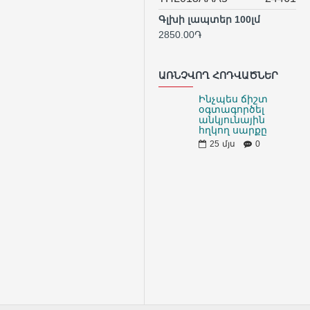
Գլխի լապտեր 100լմ
2850.00֏
ԱՌՆՉՎՈՂ ՀՈԴՎԱԾՆԵՐ
Ինչպես ճիշտ
օգտագործել
անկյունային
հղկող սարքը
25
մյս
0