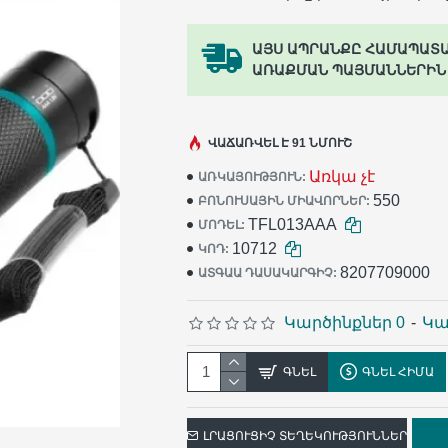
ԱՅՍ ԱՊՐԱՆՔԸ ՀԱՄԱՊԱՏ
ԱՌԱՔՄԱՆ ՊԱՅՄԱՆՆԵՐԻՆ
ՎԱՃԱՌՎԵԼ Է 91 ՆՄՈՒՇ
Առկա չէ
ԱՌԿԱՅՈՒԹՅՈՒՆ:
550
ԲՈՆՈՒՍԱՅԻՆ ՄԻԱՎՈՐՆԵՐ:
TFL013AAA
ՄՈԴԵԼ:
10712
ԿՈԴ:
8207709000
ԱՏԳԱԱ ԴԱՍԱԿԱՐԳԻՉ:
Կարծինքներ 0
-
Կա
ԳՆԵԼ
ԳՆԵԼ ՀԻՄԱ
ԼՐԱՑՈՒՑԻՉ ՏԵՂԵԿՈՒԹՅՈՒՆՆԵՐ