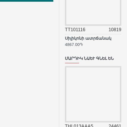
TT101116
10819
TS
Սիլիկոնի ատրճանակ
Մա
4867.00֏
31
ՄԱՐԴԻԿ ՆԱԵՒ ԳՆԵԼ ԵՆ
THL013AAA5
24461