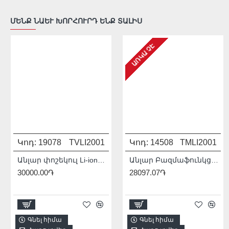
ՄԵՆՔ ՆԱԵՒ ԽՈՐՀՈՒՐԴ ԵՆՔ ՏԱԼԻՍ
ԱՌԿԱ ՉԷ
Կոդ:
19078
TVLI2001
Կոդ:
14508
TMLI2001
Անլար փոշեկուլ Li-ion20 Վ
Անլար Բազմաֆունկցիոնալ գործիք (Ռենովատոր) 20Վ :
30000.00֏
28097.07֏
Գնել հիմա
Գնել հիմա