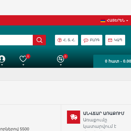
ՀԱՅԵՐԵՆ
Հ. Տ. Հ.
ԲԼՈԳ
ԿԱՊ
0
0
0 հատ - 0.0
աշիվ
Իմ ընտրանին
Ապրանքների Համեմատում
ԱՆՎՃԱՐ ԱՌԱՔՈՒՄ
Առաքումը
կատարվում է
որներով 5500