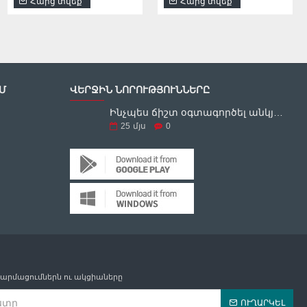
Հարց տվեք
Հարց տվեք
Հարց տվեք
Հարց տվեք
Մ
ՎԵՐՋԻՆ ՆՈՐՈՒԹՅՈՒՆՆԵՐԸ
Ինչպես ճիշտ օգտագործել անկյունային հղկող սարքը
25
մյս
0
թարմացումներն ու ակցիաները
ՈՒՂԱՐԿԵԼ