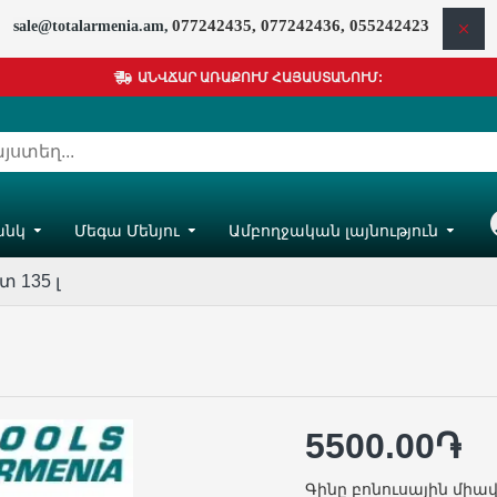
077242435, 077242436, 055242423
sale@totalarmenia.am,
ԱՆՎՃԱՐ ԱՌԱՔՈՒՄ ՀԱՅԱՍՏԱՆՈՒՄ:
անկ
Մեգա Մենյու
Ամբողջական լայնություն
Հ
 135 լ
5500.00֏
Գինը բոնուսային միավ