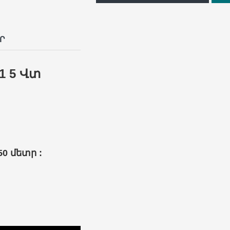
p
il
Ր
1
5 Վտ
0 մետր :