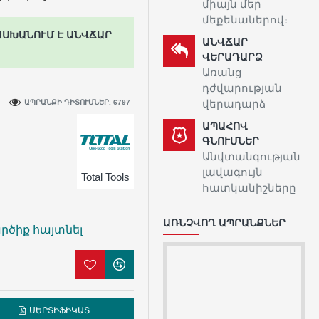
միայն մեր
մեքենաներով։
ԱՍԽԱՆՈՒՄ Է ԱՆՎՃԱՐ
ԱՆՎՃԱՐ
ՎԵՐԱԴԱՐՁ
Առանց
դժվարության
վերադարձ
ԱՊՐԱՆՔԻ ԴԻՏՈՒՄՆԵՐ. 6797
ԱՊԱՀՈՎ
ԳՆՈՒՄՆԵՐ
Անվտանգության
լավագույն
Total Tools
հատկանիշները
ԱՌՆՉՎՈՂ ԱՊՐԱՆՔՆԵՐ
րծիք հայտնել
ՍԵՐՏԻՖԻԿԱՏ