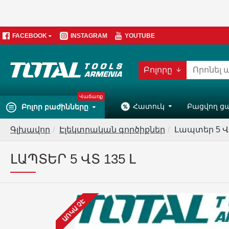
FACEBOOK
INSTAGRAM
YOUTUBE
Բոլորը
Վաճառք
Հատուկ
Բացվող ց
Բոլոր բաժինները
Գլխավոր
Էլեկտրական գործիքներ
Լապտեր 5 Վտ
ԼԱՊՏԵՐ 5 ՎՏ 135 Լ
ԱՌԿԱ ՉԷ