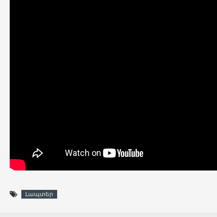
Լապտեր