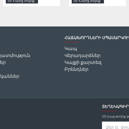
Հարց տվեք
Հարց տվեք
Հարց տվեք
ՀԱՃԱԽՈՐԴՆԵՐԻ ՍՊԱՍԱՐԿՈՒ
Կապ
ատմություն
Վերադարձներ
եր
Կայքի քարտեզ
Բրենդներ
ականներ
ՏԵՂԵԿԱԳԻՐ
Մի բաց թողեք 