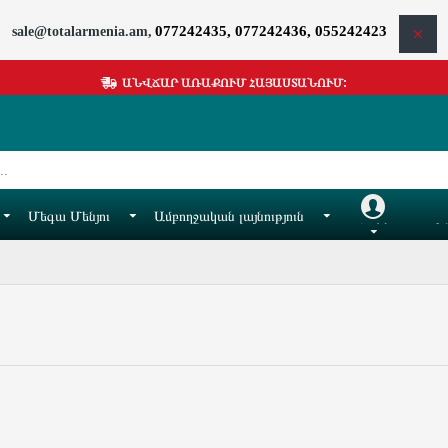
077242435, 077242436, 055242423
sale@totalarmenia.am,
ԱՆՎՃԱՐ ԱՌԱՔՈՒՄ ՀԱՅԱՍՏԱՆՈՒՄ:
Մեգա Մենյու
Ամբողջական լայնություն
Հաշիվ
Իմ