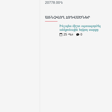
20778.00֏
165
ԱՌՆՉՎՈՂ ՀՈԴՎԱԾՆԵՐ
Ինչպես ճիշտ օգտագործել
անկյունային հղկող սարքը
25
ሜይ
0