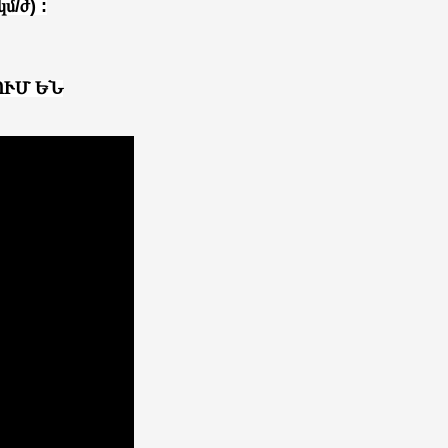
մ/ժ) :
ՈՒՄ ԵՆ