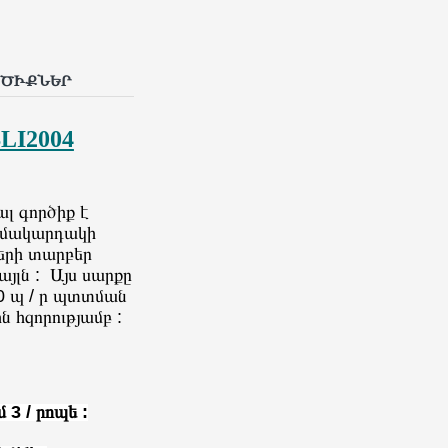
ՐԾԻՔՆԵՐ
LI2004
լ գործիք է
ի մակարդակի
երի տարբեր
այլն : Այս սարքը
00 պ / ր պտտման
ն հզորությամբ :
3 / րոպե :