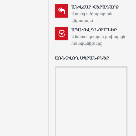
ԱՆՎՃԱՐ ՎԵՐԱԴԱՐՁ
Առանց դժվարության
վերադարձ
ԱՊԱՀՈՎ ԳՆՈՒՄՆԵՐ
Անվտանգության լավագույն
հատկանիշները
ԱՌՆՉՎՈՂ ԱՊՐԱՆՔՆԵՐ