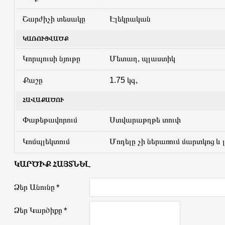
Շարժիչի տեսակը
Էլեկրական
ԿԱՌՈՒՑՎԱԾՔ
Կորպուսի նյութը
Մետաղ, պլաստիկ
Քաշը
1.75 կգ,
ՀԱՎԱՔԱԾՈՒ
Փաթեթավորում
Ստվարաթղթե տուփ
Կոմպլեկտում
Մոդելը չի ներառում մարտկոց և 
ԿԱՐԾԻՔ ՀԱՅՏՆԵԼ
Ձեր Անունը
Ձեր Կարծիքը