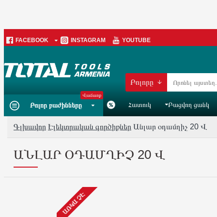
FACEBOOK
INSTAGRAM
YOUTUBE
Բոլորը
Վաճառք
Հատուկ
Բացվող ցանկ
Բոլոր բաժինները
Գլխավոր
Էլեկտրական գործիքներ
Անլար օդամղիչ 20 Վ
ԱՆԼԱՐ ՕԴԱՄՂԻՉ 20 Վ
ԱՌԿԱ ՉԷ