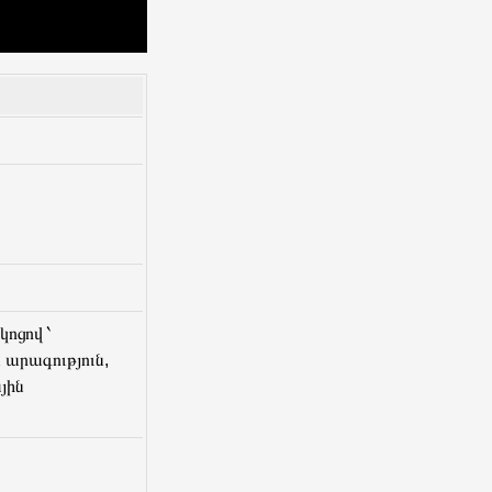
կոցով ՝
արագություն,
յին