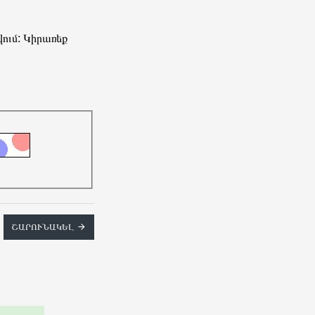
ում: Կիրառեք
ՇԱՐՈՒՆԱԿԵԼ