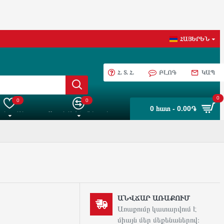
ՀԱՅԵՐԵՆ
Հ. Տ. Հ.
ԲԼՈԳ
ԿԱՊ
0
0
0
0 հատ - 0.00֏
 ընտրանին
Ապրանքների Համեմատում
ԱՆՎՃԱՐ ԱՌԱՔՈՒՄ
Առաքումը կատարվում է
միայն մեր մեքենաներով։