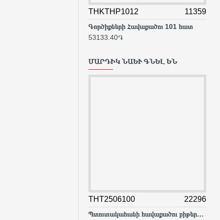
THKTHP1012
11359
TS4
Գործիքների Հավաքածու 101 հատ
53133.40֏
148
ՄԱՐԴԻԿ ՆԱԵՒ ԳՆԵԼ ԵՆ
THT2506100
22296
TSD
Պտուտակահանի հավաքածու բիթերով 100 հատ.