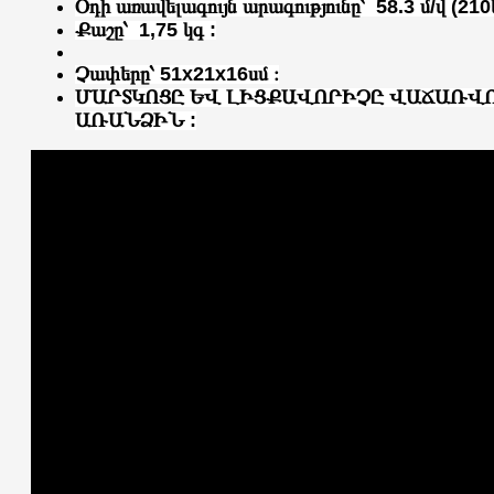
Օդի առավելագույն արագությունը՝ 58.3 մ/վ (210կ
Քաշը՝ 1,75 կգ :
Չափերը՝ 51x21x16սմ ։
ՄԱՐՏԿՈՑԸ ԵՎ ԼԻՑՔԱՎՈՐԻՉԸ ՎԱՃԱՌՎ
ԱՌԱՆՁԻՆ
: