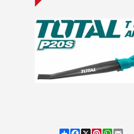
Share
Facebook
X
Pinterest
WhatsAp
Emai