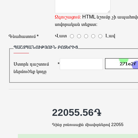
Զգուշացում։
HTML նշումը չի ապահովվ
սովորական տեքստ։
Վատ
Լավ
Գնահատում
ՊԱՇՏՊԱՆՈՒԹՅՈՒՆ ԲՈՏԵՐԻՑ
Ստորև դաշտում
ներմուծեք կոդը
22055.56֏
Գինը բոնուսային միավորներով 22055