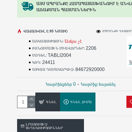
ԱՅՍ ԱՊՐԱՆՔԸ ՀԱՄԱՊԱՏԱՍԽԱՆՈՒՄ Է ԱՆՎ
ԱՌԱՔՄԱՆ ՊԱՅՄԱՆՆԵՐԻՆ
ՎԱՃԱՌՎԵԼ Է 95 ՆՄՈՒՇ
ԱՊՐԱՆՔԻ ԴԻՏՈՒՄՆ
Առկա չէ
ԱՌԿԱՅՈՒԹՅՈՒՆ:
2206
ԲՈՆՈՒՍԱՅԻՆ ՄԻԱՎՈՐՆԵՐ:
TABLI2004
ՄՈԴԵԼ:
24411
T
ԿՈԴ:
84672920000
ԱՏԳԱԱ ԴԱՍԱԿԱՐԳԻՉ:
Կարծինքներ 0
-
Կարծիք հայտնել
ԳՆԵԼ
ԳՆԵԼ ՀԻՄԱ
ԼՐԱՑՈՒՑԻՉ
ՏԵՂԵԿՈՒԹՅՈՒՆՆԵՐ