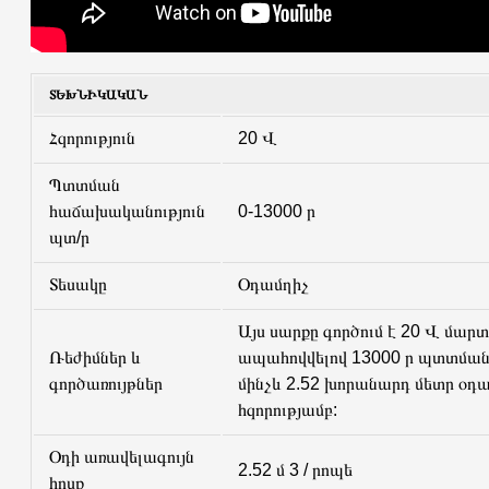
ՏԵԽՆԻԿԱԿԱՆ
Հզորություն
20 Վ
Պտտման
հաճախականություն
0-13000 ր
պտ/ր
Տեսակը
Օդամղիչ
Այս սարքը գործում է 20 Վ մարտ
Ռեժիմներ և
ապահովվելով 13000 ր պտտման 
գործառույթներ
մինչև 2.52 խորանարդ մետր օդա
հզորությամբ:
Օդի առավելագույն
2.52 մ 3 / րոպե
հոսք