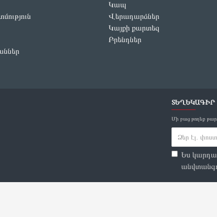
Կապ
մություն
Վերադարձներ
Կայքի քարտեզ
Բրենդներ
աններ
ՏԵՂԵԿԱԳԻՐ
Մի բաց թողեք թար
Ես կարդա
անվտանգո