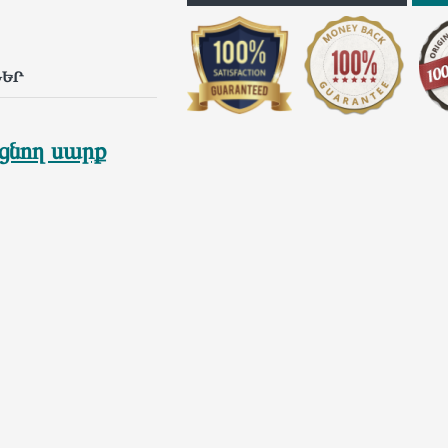
p
il
ՆԵՐ
եցնող սարք