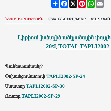
Share
Facebook
X
Pinterest
WhatsAp
Ema
ՆԿԱՐԱԳՐՈՒԹՅՈՒՆ
ՏԵԽ. ԲՆՈՒԹԱԳՐԵՐ
ԿԱՐԾԻՔ
Լիթիում-իոնային անկյունային փայլ
20Վ
TOTAL TAPLI2002
Պահեստամասեր՝
Փոխանցումատուփ
TAPLI2002-SP-24
Ստատոր
TAPLI2002-SP-30
Ռոտոր
TAPLI2002-SP-29