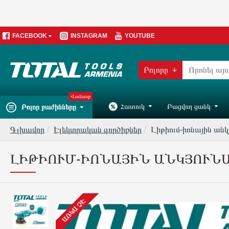
FACEBOOK
INSTAGRAM
YOUTUBE
Բոլորը
Վաճառք
Հատուկ
Բացվող ցանկ
Բոլոր բաժինները
Գլխավոր
Էլեկտրական գործիքներ
Լիթիում-իոնային անկ
ԼԻԹԻՈՒՄ-ԻՈՆԱՅԻՆ ԱՆԿՅՈՒՆԱ
ԱՌԿԱ ՉԷ