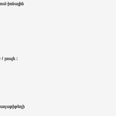
ւմ-իոնային
/ րոպե :
ետաղաթիթեղի