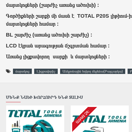
մարտկոցների
(շարժիչ առանց ածուխի) :
Գործիքների շարքի մի մասն է
TOTAL P20S լիթիում-ի
մարտկոցների համար :
BL շարժիչ (առանց ածուխի շարժիչ) :
LCD էկրան արագության ճշգրտման համար :
Առանց լիցքավորող սարքի և մարտկոցների :
մարտկոց
Լիցքավորիչ
Անկյունային հղկող մեքենա(Բալգարկա)
Բ
ՄԵՆՔ ՆԱԵՒ ԽՈՐՀՈՒՐԴ ԵՆՔ ՏԱԼԻՍ
ԱՌԿԱ ՉԷ
ԱՌԿԱ ՉԷ