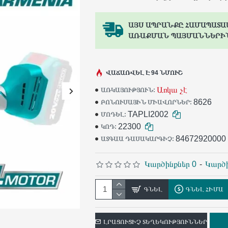
ԱՅՍ ԱՊՐԱՆՔԸ ՀԱՄԱՊԱՏԱ
ԱՌԱՔՄԱՆ ՊԱՅՄԱՆՆԵՐԻ
ՎԱՃԱՌՎԵԼ Է 94 ՆՄՈՒՇ
Առկա չէ
ԱՌԿԱՅՈՒԹՅՈՒՆ:
8626
ԲՈՆՈՒՍԱՅԻՆ ՄԻԱՎՈՐՆԵՐ:
TAPLI2002
ՄՈԴԵԼ:
22300
ԿՈԴ:
84672920000
ԱՏԳԱԱ ԴԱՍԱԿԱՐԳԻՉ:
Կարծինքներ 0
-
Կարծի
ԳՆԵԼ
ԳՆԵԼ ՀԻՄԱ
ԼՐԱՑՈՒՑԻՉ ՏԵՂԵԿՈՒԹՅՈՒՆՆԵՐ