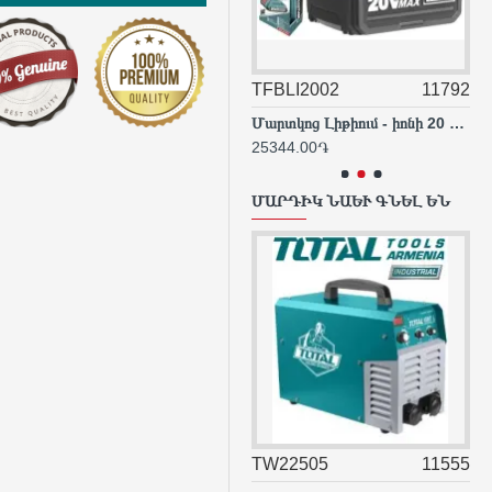
TFBLI2001
4128
TFBLI2002
11792
TA
Մարտկոց Լիթիում - իոնի 20 Վ 2 Ա*ժ
Մարտկոց Լիթիում - իոնի 20 Վ / 4 Ա*ժ
17811.00֏
25344.00֏
46
ՄԱՐԴԻԿ ՆԱԵՒ ԳՆԵԼ ԵՆ
TFCLI20411
23870
TW22505
11555
TS