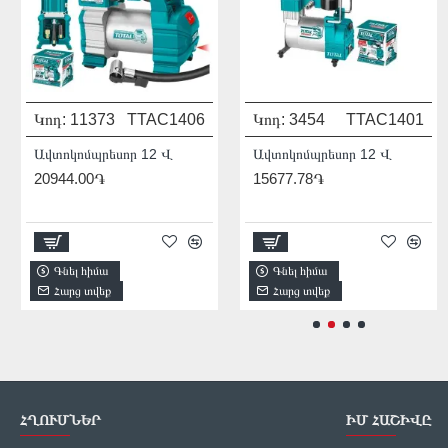
Կոդ:
11373
TTAC1406
Կոդ:
Մոդել:
3454
THDIS12222L
TTAC1401
931541
Ավտոկոմպրեսոր 12 Վ
Ավտոկոմպրեսոր 12 Վ
20944.00֏
15677.78֏
1/2
2256.00֏
Գնել հիմա
Գնել հիմա
Գնել հիմա
Հարց տվեք
Հարց տվեք
Հարց տվեք
ՀՂՈՒՄՆԵՐ
ԻՄ ՀԱՇԻՎԸ