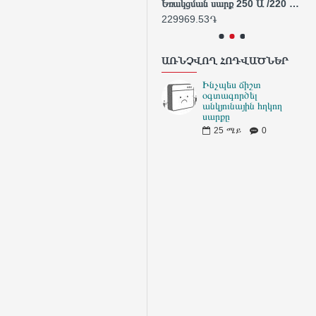
Լիցքավորիչ արագ խելացի 20Վ 4Ա
Եռակցման սարք 250 Ա /220 - 240 վ/ 380 - 400 Վ/Ինվերտոր/Արտադրական/INDUSTRIAL
14722.00֏
229969.53֏
27
ԱՌՆՉՎՈՂ ՀՈԴՎԱԾՆԵՐ
Ինչպես ճիշտ
օգտագործել
անկյունային հղկող
սարքը
25
ሜይ
0