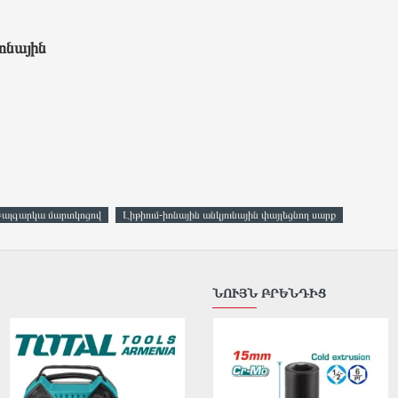
ոնային
ալգարկա մարտկոցով
Լիթիում-իոնային անկյունային փայլեցնող սարք
ՆՈՒՅՆ ԲՐԵՆԴԻՑ
ԹԵԺ