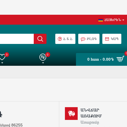
ՀԱՅԵՐԵՆ
Հ. Տ. Հ.
ԲԼՈԳ
ԿԱՊ
0
0
0 հատ - 0.00֏
նտրանին
Ապրանքների Համեմատում
ԱՆՎՃԱՐ
֏
ԱՌԱՔՈՒՄ
Առաքումը
րներով 86255