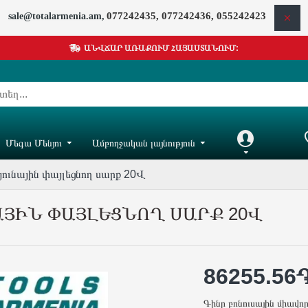
077242435, 077242436, 055242423
sale@totalarmenia.am,
ԱՆՎՃԱՐ ԱՌԱՔՈՒՄ ՀԱՅԱՍՏԱՆՈՒՄ:
Մեգա Մենյու
Ամբողջական լայնություն
Հաշիվ
Իմ ը
յունային փայլեցնող սարք 20Վ
ՅԻՆ ՓԱՅԼԵՑՆՈՂ ՍԱՐՔ 20Վ
86255.56
Գինը բոնուսային միավո