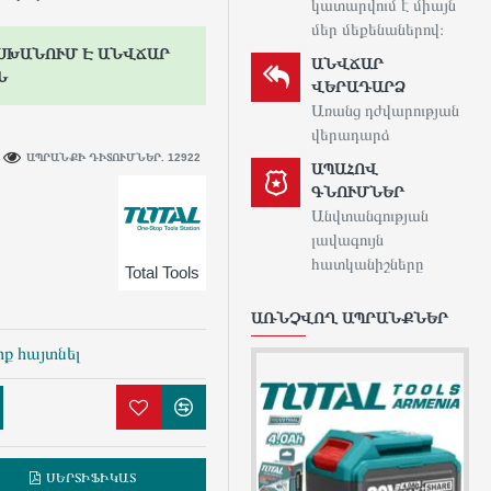
կատարվում է միայն
մեր մեքենաներով։
ՍԽԱՆՈՒՄ Է ԱՆՎՃԱՐ
ԱՆՎՃԱՐ
Ն
ՎԵՐԱԴԱՐՁ
Առանց դժվարության
վերադարձ
ԱՊՐԱՆՔԻ ԴԻՏՈՒՄՆԵՐ. 12922
ԱՊԱՀՈՎ
ԳՆՈՒՄՆԵՐ
Անվտանգության
լավագույն
հատկանիշները
Total Tools
ԱՌՆՉՎՈՂ ԱՊՐԱՆՔՆԵՐ
ք հայտնել
ՍԵՐՏԻՖԻԿԱՏ