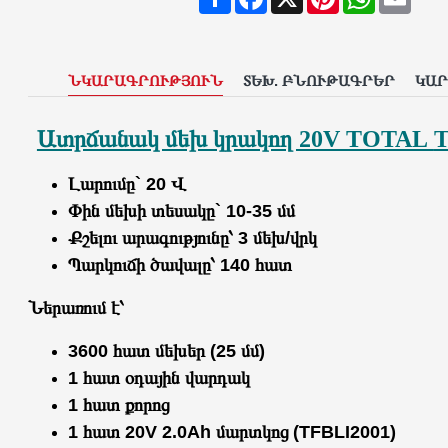
ՆԿԱՐԱԳՐՈՒԹՅՈՒՆ
ՏԵԽ. ԲՆՈՒԹԱԳՐԵՐ
ԿԱ
Ատրճանակ մեխ կրակող 20V TOTAL
T
Լարումը` 20 Վ
Փին մեխի տեսակը` 10-35 մմ
Քշելու արագությունը՝ 3 մեխ/վրկ
Պարկուճի ծավալը՝ 140 հատ
Ներառում է՝
3600 հատ մեխեր (25 մմ)
1 հատ օդային վարդակ
1 հատ քորոց
1 հատ 20V 2.0Ah մարտկոց (TFBLI2001)