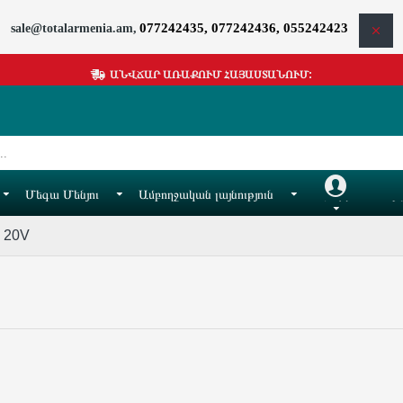
077242435, 077242436, 055242423
sale@totalarmenia.am,
ԱՆՎՃԱՐ ԱՌԱՔՈՒՄ ՀԱՅԱՍՏԱՆՈՒՄ:
Մեգա Մենյու
Ամբողջական լայնություն
Հաշիվ
Իմ
 20V