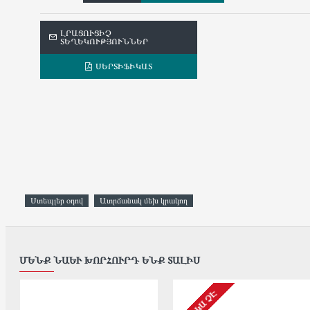
ԼՐԱՑՈՒՑԻՉ
ՏԵՂԵԿՈՒԹՅՈՒՆՆԵՐ
ՍԵՐՏԻՖԻԿԱՏ
Ստեպլեր օդով
Ատրճանակ մեխ կրակող
ՄԵՆՔ ՆԱԵՒ ԽՈՐՀՈՒՐԴ ԵՆՔ ՏԱԼԻՍ
ԱՌԿԱ ՉԷ