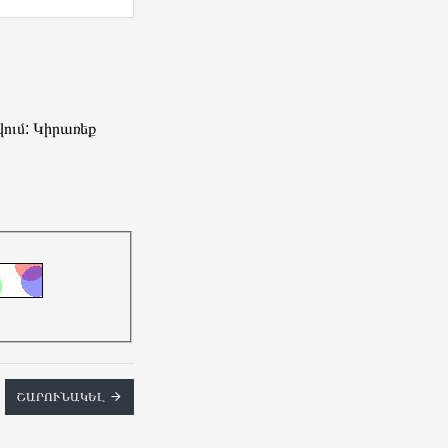
ում: Կիրառեք
ՇԱՐՈՒՆԱԿԵԼ