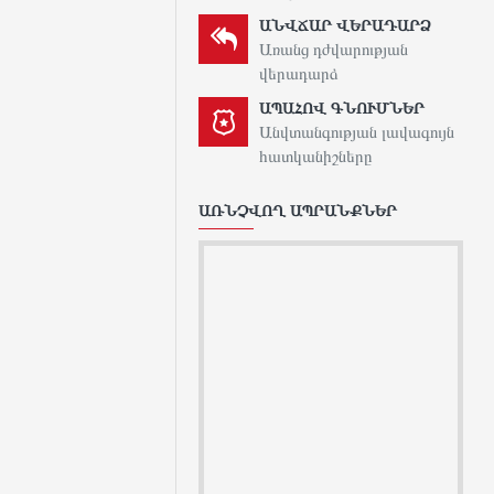
ԱՆՎՃԱՐ ՎԵՐԱԴԱՐՁ
Առանց դժվարության
վերադարձ
ԱՊԱՀՈՎ ԳՆՈՒՄՆԵՐ
Անվտանգության լավագույն
հատկանիշները
ԱՌՆՉՎՈՂ ԱՊՐԱՆՔՆԵՐ