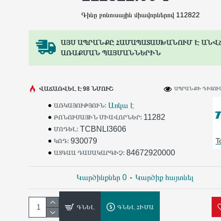
Գինը բոնուսային միավորներով 112822
ԱՅՍ ԱՊՐԱՆՔԸ ՀԱՄԱՊԱՏԱՍԽԱՆՈՒՄ Է ԱՆՎ
ԱՌԱՔՄԱՆ ՊԱՅՄԱՆՆԵՐԻՆ
ՎԱՃԱՌՎԵԼ Է 98 ՆՄՈՒՇ
ԱՊՐԱՆՔԻ ԴԻՏՈՒՄ
Առկա է
ԱՌԿԱՅՈՒԹՅՈՒՆ:
11282
ԲՈՆՈՒՍԱՅԻՆ ՄԻԱՎՈՐՆԵՐ:
TCBNLI3606
ՄՈԴԵԼ:
930079
T
ԿՈԴ:
84672920000
ԱՏԳԱԱ ԴԱՍԱԿԱՐԳԻՉ:
Կարծինքներ 0
-
Կարծիք հայտնել
ԳՆԵԼ
ԳՆԵԼ ՀԻՄԱ