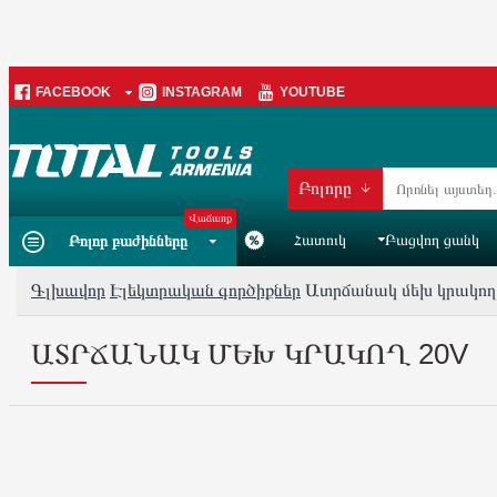
FACEBOOK
INSTAGRAM
YOUTUBE
Բոլորը
Վաճառք
Հատուկ
Բացվող ցանկ
Բոլոր բաժինները
Գլխավոր
Էլեկտրական գործիքներ
Ատրճանակ մեխ կրակող
ԱՏՐՃԱՆԱԿ ՄԵԽ ԿՐԱԿՈՂ 20V