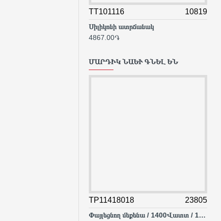
TT101116
10819
TGG
Սիլիկոնի ատրճանակ
Սիլ
4867.00֏
112
ՄԱՐԴԻԿ ՆԱԵՒ ԳՆԵԼ ԵՆ
TP11418018
23805
TG
Փայլեցնող մեքենա / 1400Վատտ / 180մմ / Արագության կարգավորիչով / Արտադրական / INDUSTRIAL