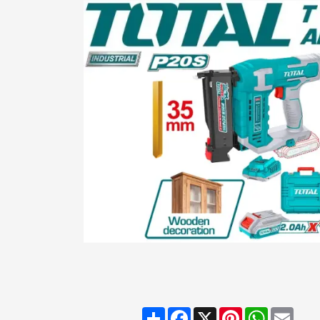
Share
Facebook
X
Pinterest
WhatsAp
Emai