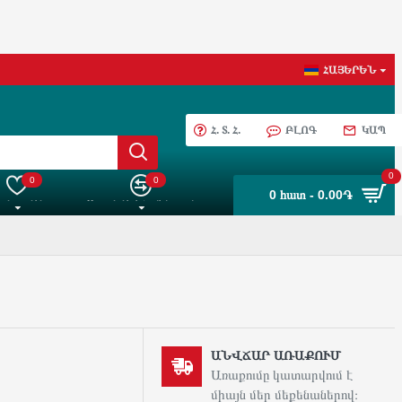
ՀԱՅԵՐԵՆ
Հ. Տ. Հ.
ԲԼՈԳ
ԿԱՊ
0
0
0
0 հատ - 0.00֏
 ընտրանին
Ապրանքների Համեմատում
ԱՆՎՃԱՐ ԱՌԱՔՈՒՄ
Առաքումը կատարվում է
միայն մեր մեքենաներով։