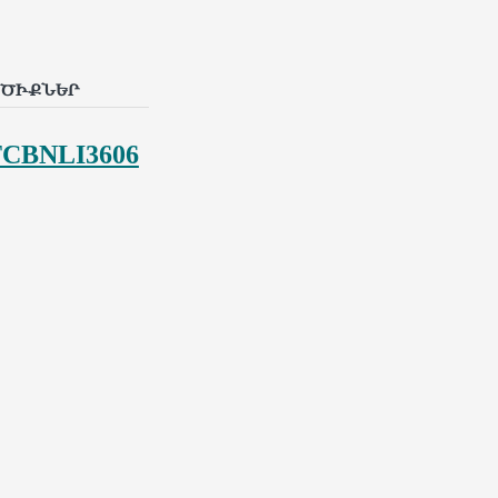
ՐԾԻՔՆԵՐ
CBNLI3606