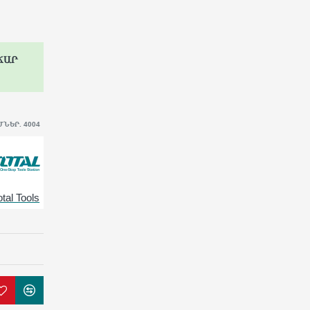
ՃԱՐ
ՆԵՐ. 4004
otal Tools