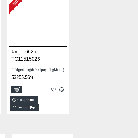
Կոդ:
16625
Կոդ:
11373
TTAC1406
TG11515026
Ավտոկոմպրեսոր 12 Վ
Անկյունային հղկող մեքենա (ԱՀՄ) - Բալգարկա /1500Վատտ/125մմ/Արտադրական/INDUSTRIAL
20944.00֏
53255.56֏
Գնել հիմա
Գնել հիմա
Հարց տվեք
Հարց տվեք