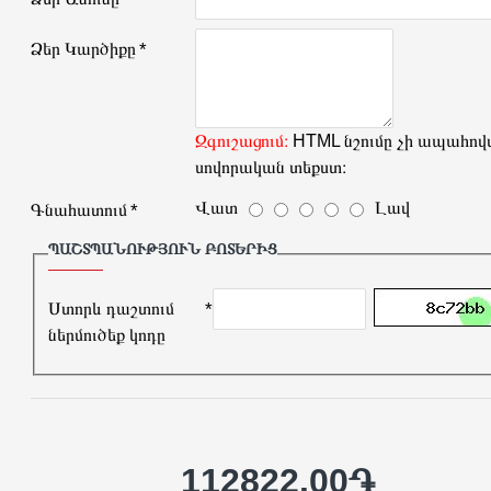
Ձեր Կարծիքը
Զգուշացում։
HTML նշումը չի ապահովվ
սովորական տեքստ։
Վատ
Լավ
Գնահատում
ՊԱՇՏՊԱՆՈՒԹՅՈՒՆ ԲՈՏԵՐԻՑ
Ստորև դաշտում
ներմուծեք կոդը
112822.00֏