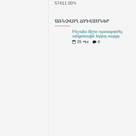
57411.00֏
605
ԱՌՆՉՎՈՂ ՀՈԴՎԱԾՆԵՐ
Ինչպես ճիշտ օգտագործել
անկյունային հղկող սարքը
25
ሜይ
0