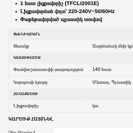
1 հատ լիցքավորիչ (TFCLI2001E)
Լիցքավորման վոլտ՝ 220-240V~50/60Hz
Փաթեթավորված պլաստիկ տուփով
ՏԵԽՆԻԿԱԿԱՆ
Տեսակը
Ատրճանակ մեխ կր
ԿԱՌՈՒՑՎԱԾՔ
Փամփուշտատուփի տարողություն
140 հատ
Կորպուսի նյութը
Մետաղ, Պլաստիկ
ՀԱՎԱՔԱԾՈՒ
Լիցքավորիչ
կա
ԿԱՐԾԻՔ ՀԱՅՏՆԵԼ
Ձեր Անունը