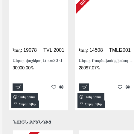
Կոդ:
19078
TVLI2001
Կոդ:
14508
TMLI2001
Անլար փոշեկուլ Li-ion20 Վ
Անլար Բազմաֆունկցիոնալ գործիք (Ռենովատոր) 20Վ :
30000.00֏
28097.07֏
Գնել հիմա
Գնել հիմա
Հարց տվեք
Հարց տվեք
ՆՈՒՅՆ ԲՐԵՆԴԻՑ