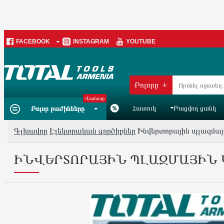
FACEBOOK
INSTAGRAM
YOUTUBE
Բոլորը
Վաճառք
Հատուկ
Բացվող ցանկ
Բոլոր բաժինները
Գլխավոր
Էլեկտրական գործիքներ
Ինվերտորային պլազմայ
ԻՆՎԵՐՏՈՐԱՅԻՆ ՊԼԱԶՄԱՅԻՆ Կ