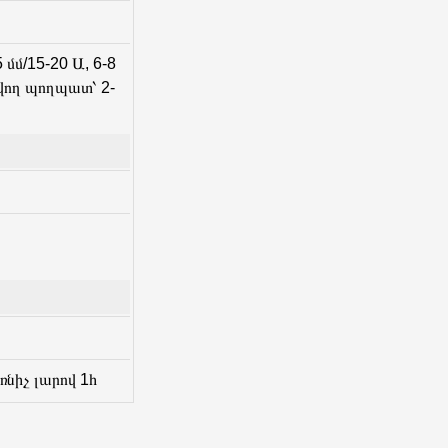
մմ/15-20 Ա, 6-8
տվող պողպատ՝ 2-
ռնիչ լարով 1հ