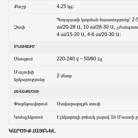
Քաշը
4.25 կգ:
Պողպատի կտրման հաստությունը՝ 2-5 
Չափ
մմ/20-28 Ա, 10 մմ/28-30 Ա, չժանգո
4 մմ/15-20 Ա, 4-6 մմ/20-30 Ա:
ՍՆՈՒՑՈՒՄ
Սնուցում
220-240 վ ~ 50/60 Հց
Մալուխի
2 մետր
երկարությունը
ՀԱՎԱՔԱԾՈՒ
Փաթեթավորում
Ստվարաթղթե տուփ
Կոմպլեկտում
Էլեկտրոդի բռնակ լարով 1հ Մասաի բ
ԿԱՐԾԻՔ ՀԱՅՏՆԵԼ