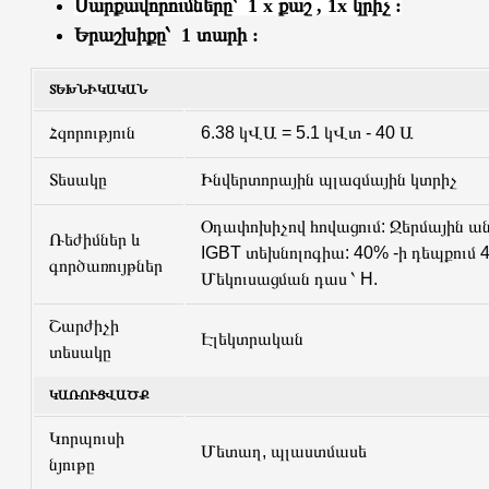
Սարքավորումները՝
1 x քաշ , 1x կրիչ :
Երաշխիքը՝ 1 տարի :
ՏԵԽՆԻԿԱԿԱՆ
Հզորություն
6.38 կՎԱ = 5.1 կՎտ - 40 Ա
Տեսակը
Ինվերտորային պլազմային կտրիչ
Օդափոխիչով հովացում: Ջերմային ան
Ռեժիմներ և
IGBT տեխնոլոգիա: 40% -ի դեպքում 4
գործառույթներ
Մեկուսացման դաս ՝ H.
Շարժիչի
Էլեկտրական
տեսակը
ԿԱՌՈՒՑՎԱԾՔ
Կորպուսի
Մետաղ, պլաստմասե
նյութը