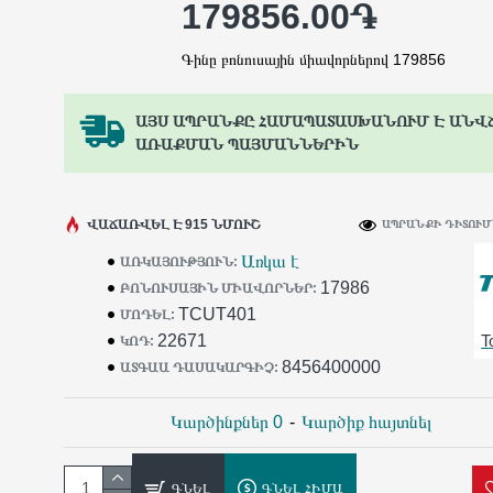
179856.00֏
Գինը բոնուսային միավորներով 179856
ԱՅՍ ԱՊՐԱՆՔԸ ՀԱՄԱՊԱՏԱՍԽԱՆՈՒՄ Է ԱՆՎ
ԱՌԱՔՄԱՆ ՊԱՅՄԱՆՆԵՐԻՆ
ՎԱՃԱՌՎԵԼ Է 915 ՆՄՈՒՇ
ԱՊՐԱՆՔԻ ԴԻՏՈՒՄՆ
Առկա է
ԱՌԿԱՅՈՒԹՅՈՒՆ:
17986
ԲՈՆՈՒՍԱՅԻՆ ՄԻԱՎՈՐՆԵՐ:
TCUT401
ՄՈԴԵԼ:
22671
T
ԿՈԴ:
8456400000
ԱՏԳԱԱ ԴԱՍԱԿԱՐԳԻՉ:
Կարծինքներ 0
-
Կարծիք հայտնել
ԳՆԵԼ
ԳՆԵԼ ՀԻՄԱ