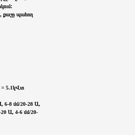
կում:
 , քաշը պահող
 = 5.1կՎտ
 6-8 մմ/20-28 Ա,
0 Ա, 4-6 մմ/20-