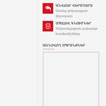
ԱՆՎՃԱՐ ՎԵՐԱԴԱՐՁ
Առանց դժվարության
վերադարձ
ԱՊԱՀՈՎ ԳՆՈՒՄՆԵՐ
Անվտանգության լավագույն
հատկանիշները
ԱՌՆՉՎՈՂ ԱՊՐԱՆՔՆԵՐ