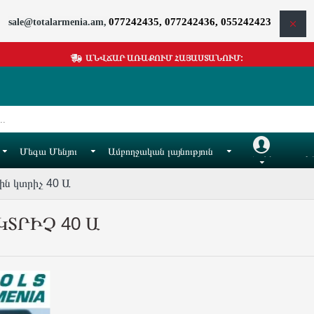
077242435, 077242436, 055242423
sale@totalarmenia.am,
ԱՆՎՃԱՐ ԱՌԱՔՈՒՄ ՀԱՅԱՍՏԱՆՈՒՄ:
Մեգա Մենյու
Ամբողջական լայնություն
Հաշիվ
Իմ
ին կտրիչ 40 Ա
ՏՐԻՉ 40 Ա