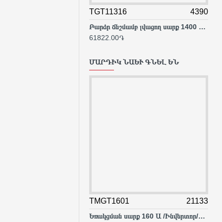
TGT11316
4390
TG
Բարձր ճնշմամբ լվացող սարք 1400 Վտ
Ջրի
61822.00֏
117
ՄԱՐԴԻԿ ՆԱԵՒ ԳՆԵԼ ԵՆ
TMGT1601
21133
TIG
Եռակցման սարք 160 Ա /Ինվերտոր/MIG/MAG/MMA/TIG