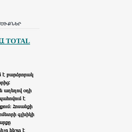
ՐԾԻՔՆԵՐ
 Ա
TOTAL
մ է բարձրորակ
րից:
ն աղեղով օդի
ահովում է
ում։ Հոսանքի
ոմետրի գլխիկի
սարքը
չը հեշտ է