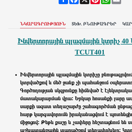
ՆԿԱՐԱԳՐՈՒԹՅՈՒՆ
ՏԵԽ. ԲՆՈՒԹԱԳՐԵՐ
ԿԱ
Ինվերտորային պլազմային կտրիչ 40
TCUT401
Ինվերտորային պլազմային կտրիչը բնութագրվու
կտրվածքով և մեծ ջանք չի պահանջում օպերատո
Գործողության սկզբունքը հիմնված է էլեկտրակա
մատակարարման վրա: Երկար հոսանքի լարը ապ
սարքի ազատ տեղաշարժը շահագործման ընթացք
հարթ կարգավորումն իրականացվում է պոտենցի
միջոցով: Թեթև քաշը և չափերը հեշտացնում են 
աշխատանքային տարածքով տեղափոխելը: Կտրի