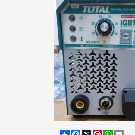
Share
Facebook
X
Pinterest
WhatsAp
Emai