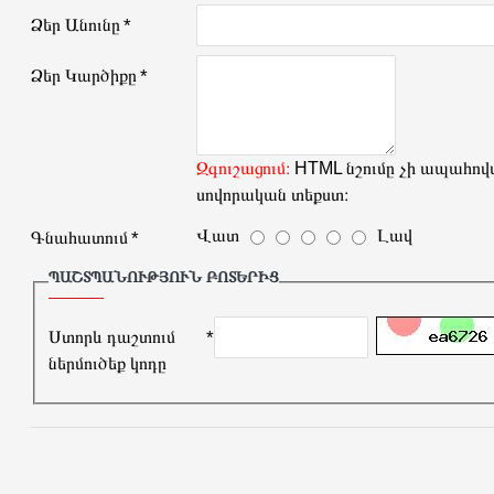
Ձեր Անունը
Ձեր Կարծիքը
Զգուշացում։
HTML նշումը չի ապահովվ
սովորական տեքստ։
Վատ
Լավ
Գնահատում
ՊԱՇՏՊԱՆՈՒԹՅՈՒՆ ԲՈՏԵՐԻՑ
Ստորև դաշտում
ներմուծեք կոդը