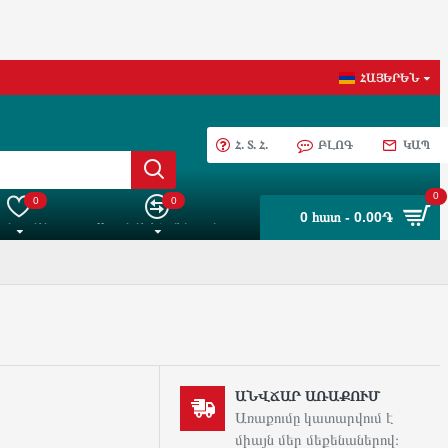
ՀԱՅԵՐԵՆ
Հ. Տ. Հ.
ԲԼՈԳ
ԿԱՊ
0
0
0
0 հատ - 0.00֏
 ընտրանին
Ապրանքների Համեմատում
ԱՆՎՃԱՐ ԱՌԱՔՈՒՄ
Առաքումը կատարվում է
միայն մեր մեքենաներով։