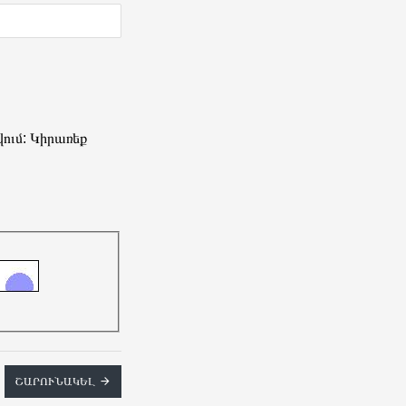
ում: Կիրառեք
ՇԱՐՈՒՆԱԿԵԼ