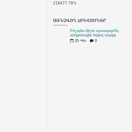
218477.78֏
180
ԱՌՆՉՎՈՂ ՀՈԴՎԱԾՆԵՐ
Ինչպես ճիշտ օգտագործել
անկյունային հղկող սարքը
25
ሜይ
0