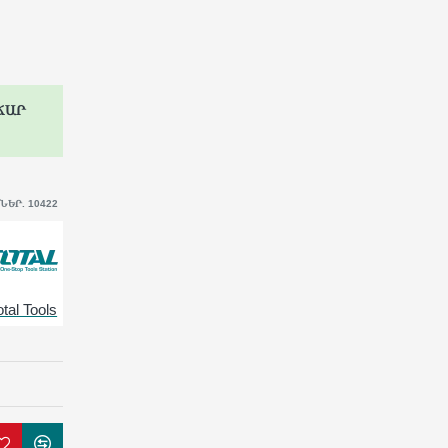
ՃԱՐ
ԵՐ. 10422
otal Tools