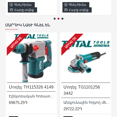
Գնել հիմա
Գնել հիմա
Հարց տվեք
Հարց տվեք
ՄԱՐԴԻԿ ՆԱԵՒ ԳՆԵԼ ԵՆ
ԱՌԿԱ ՉԷ
ԱՌԿԱ ՉԷ
Մոդել:
TH115326
4149
Մոդել:
TG1101256
3442
Էլեկտրական հորատիչ (Պերֆերատոր) / SDS Plus / 1500Վատտ / 5,5ջոուլ / Մետաղյա ծածկ / Արտադրական / INDUSTRIAL
69675.25֏
Անկյունային հղկող մեքենա (ԱՀՄ) - Բալգարկա /950Վատտ/125մմ/Արտադրական/INDUSTRIAL
29722.22֏