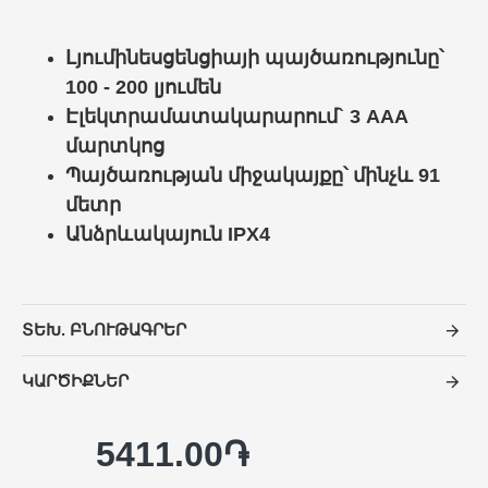
Լյումինեսցենցիայի պայծառությունը՝
100 - 200 լյումեն
Էլեկտրամատակարարում` 3 AAA
մարտկոց
Պայծառության միջակայքը՝ մինչև 91
մետր
Անձրևակայուն IPX4
ՏԵԽ. ԲՆՈՒԹԱԳՐԵՐ
ԿԱՐԾԻՔՆԵՐ
5411.00֏