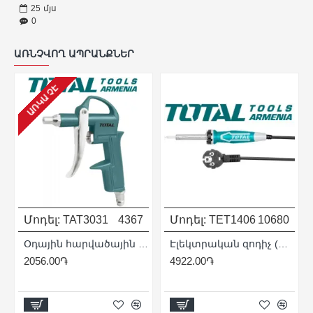
25
մյս
0
ԱՌՆՉՎՈՂ ԱՊՐԱՆՔՆԵՐ
ԱՌԿԱ ՉԷ
Մոդել:
TAT3031
4367
Մոդել:
TET1406
10680
Օդային հարվածային ատրճանակ
Էլեկտրական զոդիչ (պայալնիկ) 40 Վտ
րկացիր
2056.00֏
4922.00֏