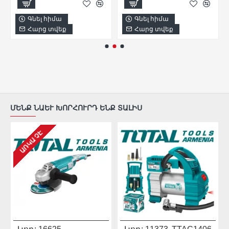
Գնել հիմա
Գնել հիմա
Հարց տվեք
Հարց տվեք
ՄԵՆՔ ՆԱԵՒ ԽՈՐՀՈՒՐԴ ԵՆՔ ՏԱԼԻՍ
ԱՌԿԱ ՉԷ