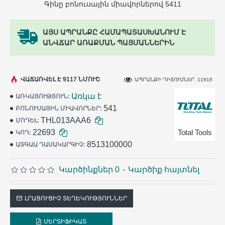
Գինը բոնուսային միավորներով 5411
ԱՅՍ ԱՊՐԱՆՔԸ ՀԱՄԱՊԱՏԱՍԽԱՆՈՒՄ Է
ԱՆՎՃԱՐ ԱՌԱՔՄԱՆ ՊԱՅՄԱՆՆԵՐԻՆ
ՎԱՃԱՌՎԵԼ Է 9117 ՆՄՈՒՇ
ԱՊՐԱՆՔԻ ԴԻՏՈՒՄՆԵՐ. 11919
Առկա է
ԱՌԿԱՅՈՒԹՅՈՒՆ:
541
ԲՈՆՈՒՍԱՅԻՆ ՄԻԱՎՈՐՆԵՐ:
THL013AAA6
ՄՈԴԵԼ:
22693
Total Tools
ԿՈԴ:
8513100000
ԱՏԳԱԱ ԴԱՍԱԿԱՐԳԻՉ:
Կարծինքներ 0
-
Կարծիք հայտնել
ԼՐԱՑՈՒՑԻՉ ՏԵՂԵԿՈՒԹՅՈՒՆՆԵՐ
ՍԵՐՏԻՖԻԿԱՏ