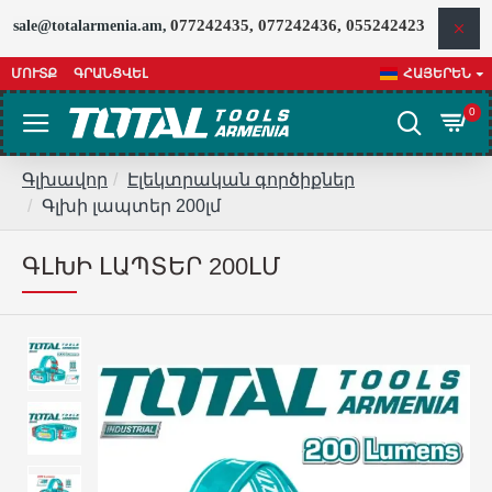
077242435, 077242436, 055242423
sale@totalarmenia.am,
ՄՈՒՏՔ
ԳՐԱՆՑՎԵԼ
ՀԱՅԵՐԵՆ
0
Գլխավոր
Էլեկտրական գործիքներ
Գլխի լապտեր 200լմ
ԳԼԽԻ ԼԱՊՏԵՐ 200ԼՄ