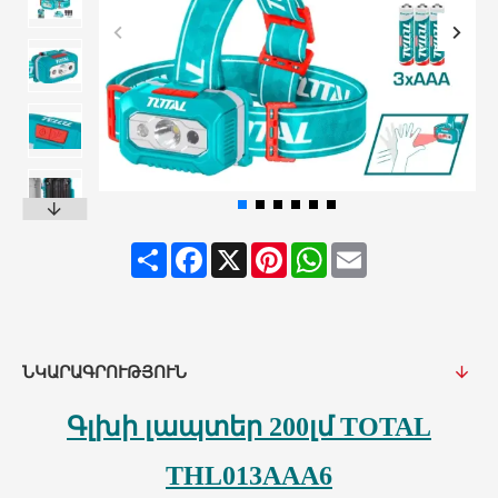
Share
Facebook
X
Pinterest
WhatsApp
Email
ՆԿԱՐԱԳՐՈՒԹՅՈՒՆ
Գլխի լապտեր 200լմ TOTAL
THL013AAA6