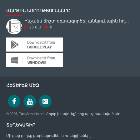
ՎԵՐՋԻՆ ՆՈՐՈՒԹՅՈՒՆՆԵՐԸ
Ինչպես ճիշտ օգտագործել անկյունային հղկող սարքը
25
մյս
0
ՀԵՏԵՒԵՔ ՄԵԶ
© 2026, TotalArmenia.am, Բոլոր իրավունքները պաշտպանված են:
ՏԵՂԵԿԱԳԻՐ
Մի բաց թողեք թարմացումներն ու ակցիաները