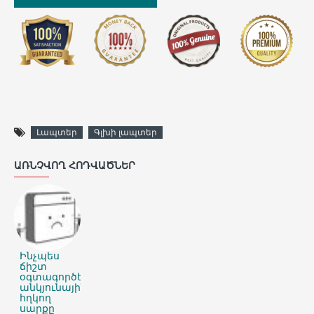
Լապտեր
Գլխի լապտեր
ԱՌՆՉՎՈՂ ՀՈԴՎԱԾՆԵՐ
Ինչպես
ճիշտ
օգտագործել
անկյունային
հղկող
սարքը