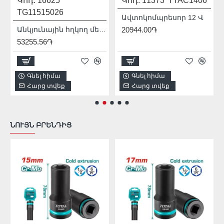
Կոդ:
16625
Կոդ:
11373
TTAC1406
TG11515026
Ավտոկոմպրեսոր 12 Վ
Անկյունային հղկող մեքենա (ԱՀՄ) - Բալգարկա /1500Վատտ/125մմ/Արտադրական/INDUSTRIAL
20944.00֏
53255.56֏
Գնել հիմա
Գնել հիմա
Հարց տվեք
Հարց տվեք
ՆՈՒՅՆ ԲՐԵՆԴԻՑ