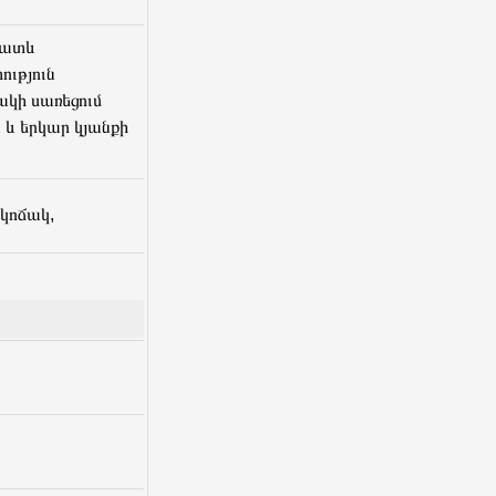
րատև
ւթյուն
ակի սառեցում
 և երկար կյանքի
կոճակ,