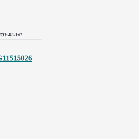
p
l
ՐԾԻՔՆԵՐ
G11515026
: