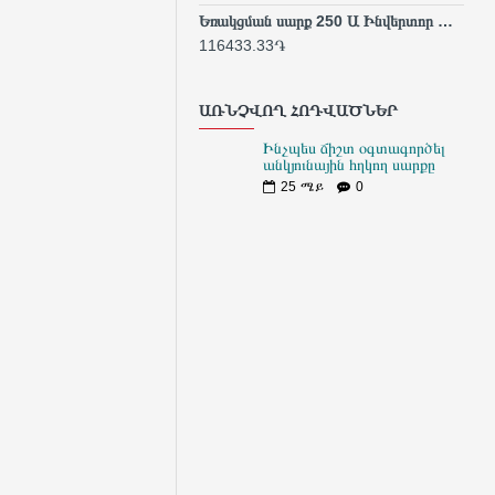
Եռակցման սարք 250 Ա Ինվերտոր Արտադրական/INDUSTRIAL
116433.33֏
866
ԱՌՆՉՎՈՂ ՀՈԴՎԱԾՆԵՐ
Ինչպես ճիշտ օգտագործել
անկյունային հղկող սարքը
25
ሜይ
0