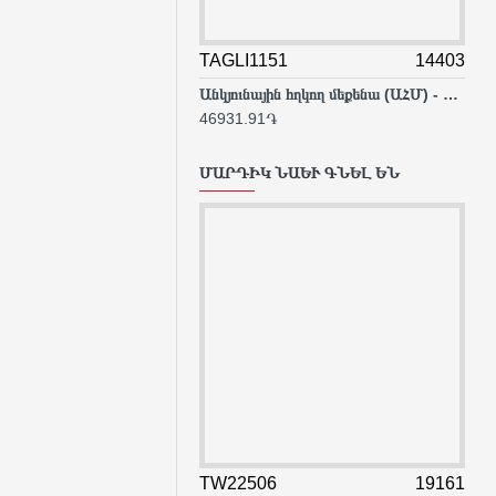
TAGLI1151
14403
TG1
Անկյունային հղկող մեքենա (ԱՀՄ) - Բալգարկա մարտկոցով / 20Վ / 2Ա-4Ա /115մմ / Արտադրական / INDUSTRIAL
46931.91֏
221
ՄԱՐԴԻԿ ՆԱԵՒ ԳՆԵԼ ԵՆ
TW22506
19161
TG