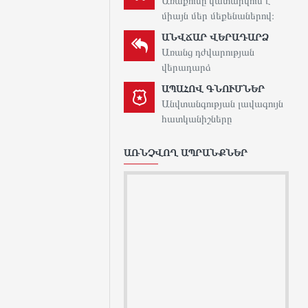
Առաքումը կատարվում է
միայն մեր մեքենաներով։
ԱՆՎՃԱՐ ՎԵՐԱԴԱՐՁ
Առանց դժվարության
վերադարձ
ԱՊԱՀՈՎ ԳՆՈՒՄՆԵՐ
Անվտանգության լավագույն
հատկանիշները
ԱՌՆՉՎՈՂ ԱՊՐԱՆՔՆԵՐ