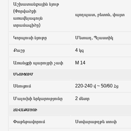
Աշխատանքային նյութ
(Փորվածքի
պողպատ, բետոն, փայտ
առավելագույն
տրամագիծը)
Կորպուսի նյութը
Մետաղ, Պլաստիկ
Քաշը
4 կգ
Առանցքի պարույրի չափ
M 14
ՍՆՈՒՑՈՒՄ
Սնուցում
220-240 վ ~ 50/60 Հց
Մալուխի երկարությունը
2 մետր
ՀԱՎԱՔԱԾՈՒ
Փաթեթավորում
Ստվարաթղթե տուփ