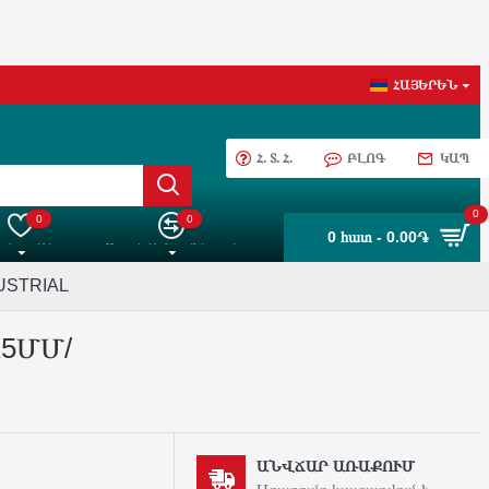
ՀԱՅԵՐԵՆ
Հ. Տ. Հ.
ԲԼՈԳ
ԿԱՊ
0
0
0
0 հատ - 0.00֏
 ընտրանին
Ապրանքների Համեմատում
DUSTRIAL
25ՄՄ/
ԱՆՎՃԱՐ ԱՌԱՔՈՒՄ