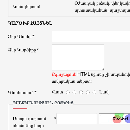
Օժանդակ բռնակ, փեղկավ
Կոմպլեկտում
պտուտակահան, պաշտպան
ԿԱՐԾԻՔ ՀԱՅՏՆԵԼ
Ձեր Անունը
Ձեր Կարծիքը
Զգուշացում։
HTML նշումը չի ապահովվ
սովորական տեքստ։
Վատ
Լավ
Գնահատում
ՊԱՇՏՊԱՆՈՒԹՅՈՒՆ ԲՈՏԵՐԻՑ
Ստորև դաշտում
ներմուծեք կոդը