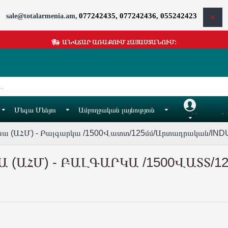
077242435, 077242436, 055242423
sale@totalarmenia.am,
ԱՆՎՃԱՐ ԱՌԱՔՈՒՄ ՀԱՅԱՍՏԱՆՈՒՄ:
Մեգա Մենյու
Ամբողջական լայնություն
Հաշիվ
Իմ
եքենա (ԱՀՄ) - Բալգարկա /1500Վատտ/125մմ/Արտադրական/IN
ԱՀՄ) - ԲԱԼԳԱՐԿԱ /1500ՎԱՏՏ/1