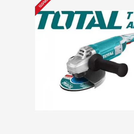
ԱՌԿԱ ՉԷ