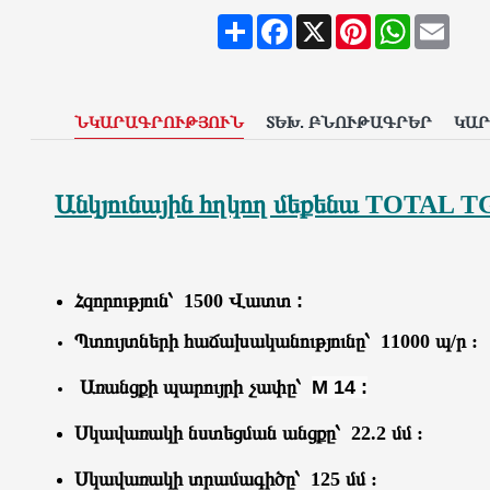
Share
Facebook
X
Pinterest
WhatsAp
Emai
ՆԿԱՐԱԳՐՈՒԹՅՈՒՆ
ՏԵԽ. ԲՆՈՒԹԱԳՐԵՐ
ԿԱ
Անկյունային հղկող մեքենա TOTAL T
Հզորություն՝
1500
Վատտ :
Պտույտների հաճախականությունը՝ 11000 պ/ր 
Առանցքի պարույրի չափը՝
М 14 :
Սկավառակի նստեցման անցքը՝
22.2 մմ :
Սկավառակի տրամագիծը՝ 125 մմ :