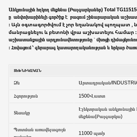
Անկյունային հղկող մեքենա (Բալգարկաներ)
Total
TG11515
ը
անփոխարինելի
գործիք է
բազում
շինարարական աշխատ
Այն օգտագործվում է չոր եղանակով պողպատ , նյ
:
մանրացնելու և բետոնի վրա աշխատելու համար :
աշխատանքային արդյունավետությունը ` մխոցի դիմացկունու
:
Հովացում ՝ գերարագ կատարողականության և երկար ծառ
ՏԵԽՆԻԿԱԿԱՆ
Ձև
Արտադրական/INDUSTRI
Հզորություն
1500Վատտ
Էլեկտրական անկյունային 
Տեսակը
մեքենա(Բալգարկա)
Պտտման առավելագույն
11000 պտ/ր
քանակը