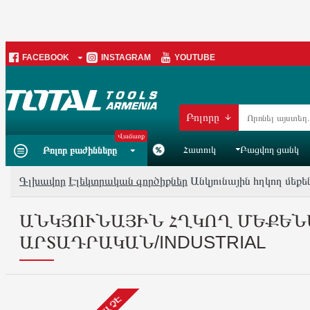
FACEBOOK
INSTAGRAM
YOUTUBE
Բոլորը
Վաճառք
Հատուկ
Բացվող ցանկ
Բոլոր բաժինները
Գլխավոր
Էլեկտրական գործիքներ
Անկյունային հղկող մ
ԱՆԿՅՈՒՆԱՅԻՆ ՀՂԿՈՂ ՄԵՔԵՆԱ (
ԱՐՏԱԴՐԱԿԱՆ/INDUSTRIAL