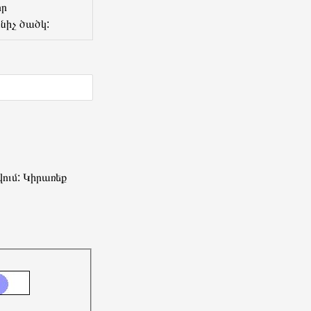
որ
իչ ծածկ:
ում: Կիրառեք