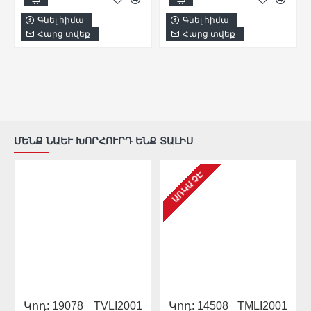
Գնել հիմա
Գնել հիմա
Հարց տվեք
Հարց տվեք
ՄԵՆՔ ՆԱԵՒ ԽՈՐՀՈՒՐԴ ԵՆՔ ՏԱԼԻՍ
ԱՌԿԱ ՉԷ
Կոդ:
19078
TVLI2001
Կոդ:
14508
TMLI2001