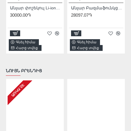
Անլար փոշեկուլ Li-ion20 Վ
Անլար Բազմաֆունկցիոնալ գործիք (Ռենովատոր) 20Վ :
30000.00֏
28097.07֏
Գնել հիմա
Գնել հիմա
Հարց տվեք
Հարց տվեք
ՆՈՒՅՆ ԲՐԵՆԴԻՑ
ԱՌԿԱ ՉԷ