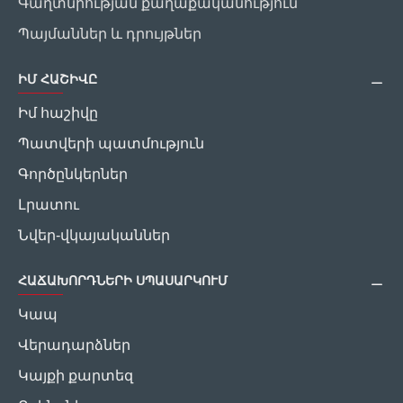
Գաղտնիության քաղաքականություն
Պայմաններ և դրույթներ
ԻՄ ՀԱՇԻՎԸ
Իմ հաշիվը
Պատվերի պատմություն
Գործընկերներ
Լրատու
Նվեր-վկայականներ
ՀԱՃԱԽՈՐԴՆԵՐԻ ՍՊԱՍԱՐԿՈՒՄ
Կապ
Վերադարձներ
Կայքի քարտեզ