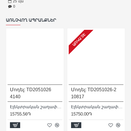
25
մյս
0
ԱՌՆՉՎՈՂ ԱՊՐԱՆՔՆԵՐ
ԱՌԿԱ ՉԷ
Մոդել:
TD2051026
Մոդել:
TD2051026-2
4140
10817
Էլեկտրական շաղափիչ (Դռել) / 500 Վտ / 2800 պ/ր / Արտադրական / INDUSTRIAL
Էլեկտրական շաղափիչ (Դռել) / 500 Վտ / 3300 պ/ր / Արագսեղմվող / Արտադրական / INDUSTRIAL
15755.56֏
15750.00֏