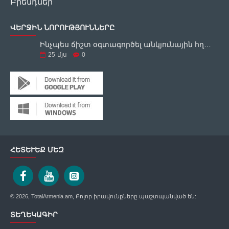
Բրենդներ
ՎԵՐՋԻՆ ՆՈՐՈՒԹՅՈՒՆՆԵՐԸ
Ինչպես ճիշտ օգտագործել անկյունային հղկող սարքը
25
մյս
0
ՀԵՏԵՒԵՔ ՄԵԶ
© 2026, TotalArmenia.am, Բոլոր իրավունքները պաշտպանված են:
ՏԵՂԵԿԱԳԻՐ