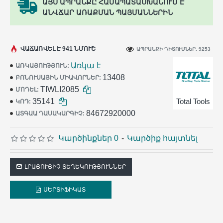
ԱՅՍ ԱՊՐԱՆՔԸ ՀԱՄԱՊԱՏԱՍԽԱՆՈՒՄ Է
ԱՆՎՃԱՐ ԱՌԱՔՄԱՆ ՊԱՅՄԱՆՆԵՐԻՆ
ՎԱՃԱՌՎԵԼ Է 941 ՆՄՈՒՇ
ԱՊՐԱՆՔԻ ԴԻՏՈՒՄՆԵՐ. 9253
Առկա է
ԱՌԿԱՅՈՒԹՅՈՒՆ:
13408
ԲՈՆՈՒՍԱՅԻՆ ՄԻԱՎՈՐՆԵՐ:
TIWLI2085
ՄՈԴԵԼ:
35141
Total Tools
ԿՈԴ:
84672920000
ԱՏԳԱԱ ԴԱՍԱԿԱՐԳԻՉ:
Կարծինքներ 0
-
Կարծիք հայտնել
ԼՐԱՑՈՒՑԻՉ ՏԵՂԵԿՈՒԹՅՈՒՆՆԵՐ
ՍԵՐՏԻՖԻԿԱՏ