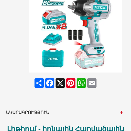
Share
Facebook
X
Pinterest
WhatsApp
Email
ՆԿԱՐԱԳՐՈՒԹՅՈՒՆ
Լիթիում - իոնային Հարվածային