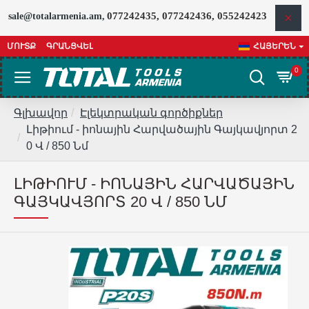
077242435, 077242436, 055242423
sale@totalarmenia.am,
ՄՈՒՏՔ
ԳՐԱՆՑՎԵԼ
ՀԱՅԵՐԵՆ
0
Գլխավոր
Էլեկտրական գործիքներ
Լիթիում - իոնային Հարվածային Գայկավյորտ 2
0 Վ / 850 Նմ
ԼԻԹԻՈՒՄ - ԻՈՆԱՅԻՆ ՀԱՐՎԱԾԱՅԻՆ
ԳԱՅԿԱՎՅՈՐՏ 20 Վ / 850 ՆՄ