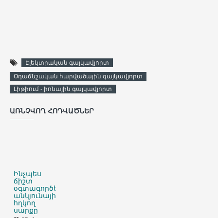
Էլեկտրական գայկավյորտ
Օդաճնշական հարվածային գայկավյորտ
Լիթիում - իոնային գայկավյորտ
ԱՌՆՉՎՈՂ ՀՈԴՎԱԾՆԵՐ
Ինչպես
ճիշտ
օգտագործել
անկյունային
հղկող
սարքը