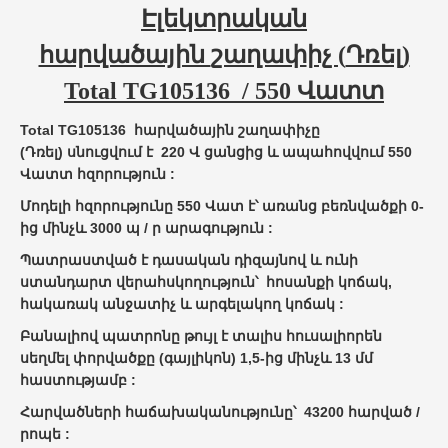
Էլեկտրական
հարվածային
շաղափ
իչ (
Դռել
)
Total
TG105136
/ 550 Վատտ
Total
TG105136
հ
արվածային շաղափ
իչը
(Դռել)
սնուցվում է
220 Վ ցանցից և ապահովվում 550
Վատտ հզորություն :
Մոդելի հզորությունը 550 Վատ է՝ առանց բեռնվածքի 0-
ից մինչև 3000 պ / ր արագություն :
Պատրաստված է դասական դիզայնով և ունի
ստանդարտ վերահսկողություն՝ հոսանքի կոճակ,
հակառակ անջատիչ և արգելակող կոճակ :
Բանալիով
պատրոնը թույլ է տալիս հուսալիորեն
սեղմել փորվածքը
(գայլիկոն)
1,5-ից մինչև 13 մմ
հաստությամբ :
Հարվածների հաճախականությունը՝
43200 հարված /
րոպե :