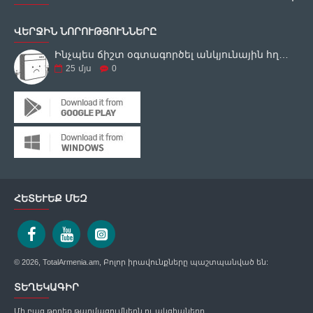
ՎԵՐՋԻՆ ՆՈՐՈՒԹՅՈՒՆՆԵՐԸ
Ինչպես ճիշտ օգտագործել անկյունային հղկող սարքը
25
մյս
0
ՀԵՏԵՒԵՔ ՄԵԶ
© 2026, TotalArmenia.am, Բոլոր իրավունքները պաշտպանված են:
ՏԵՂԵԿԱԳԻՐ
Մի բաց թողեք թարմացումներն ու ակցիաները