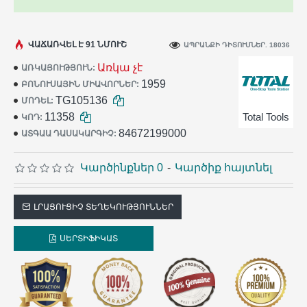
ՎԱՃԱՌՎԵԼ Է 91 ՆՄՈՒՇ
ԱՊՐԱՆՔԻ ԴԻՏՈՒՄՆԵՐ. 18036
Առկա չէ
ԱՌԿԱՅՈՒԹՅՈՒՆ:
1959
ԲՈՆՈՒՍԱՅԻՆ ՄԻԱՎՈՐՆԵՐ:
TG105136
ՄՈԴԵԼ:
11358
Total Tools
ԿՈԴ:
84672199000
ԱՏԳԱԱ ԴԱՍԱԿԱՐԳԻՉ:
Կարծինքներ 0
-
Կարծիք հայտնել
ԼՐԱՑՈՒՑԻՉ ՏԵՂԵԿՈՒԹՅՈՒՆՆԵՐ
ՍԵՐՏԻՖԻԿԱՏ