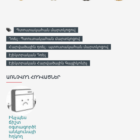
Պտուտակահան մարտկոցով
Դռել - Պտուտակահան մարտկոցով
Հարվածային դռել - պտուտակահան մարտկոցով
Էլեկտրական Դռել
Էլեկտրական Հարվածային Գայլիկոնիչ
ԱՌՆՉՎՈՂ ՀՈԴՎԱԾՆԵՐ
Ինչպես
ճիշտ
օգտագործել
անկյունային
հղկող