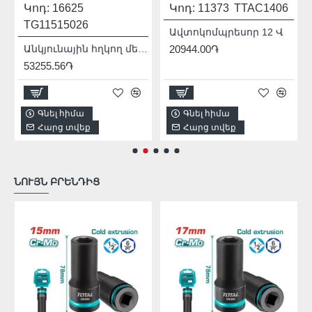
Կոդ:
16625
Կոդ:
11373
TTAC1406
TG11515026
Ավտոկոմպրեսոր 12 Վ
Անկյունային հղկող մեքենա (ԱՀՄ) - Բալգարկա /1500Վատտ/125մմ/Արտադրական/INDUSTRIAL
20944.00֏
53255.56֏
Գնել հիմա
Գնել հիմա
Հարց տվեք
Հարց տվեք
ՆՈՒՅՆ ԲՐԵՆԴԻՑ