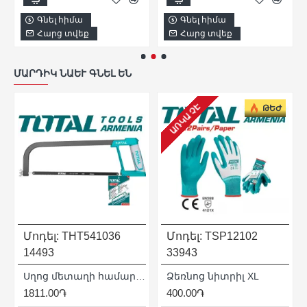
Գնել հիմա
Գնել հիմա
Հարց տվեք
Հարց տվեք
ՄԱՐԴԻԿ ՆԱԵՒ ԳՆԵԼ ԵՆ
ԱՌԿԱ ՉԷ
ԹԵԺ
Մոդել:
THT541036
Մոդել:
TSP12102
14493
33943
 - 500 Վ
Սղոց մետաղի համար 300 մմ
Ձեռնոց նիտրիլ XL
1811.00֏
400.00֏