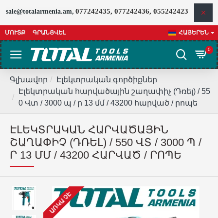
077242435, 077242436, 055242423
sale@totalarmenia.am,
ՄՈՒՏՔ
ԳՐԱՆՑՎԵԼ
ՀԱՅԵՐԵՆ
0
Գլխավոր
Էլեկտրական գործիքներ
Էլեկտրական հարվածային շաղափիչ (Դռել) / 55
0 Վտ / 3000 պ / ր 13 մմ / 43200 հարված / րոպե
ԷԼԵԿՏՐԱԿԱՆ ՀԱՐՎԱԾԱՅԻՆ
ՇԱՂԱՓԻՉ (ԴՌԵԼ) / 550 ՎՏ / 3000 Պ /
Ր 13 ՄՄ / 43200 ՀԱՐՎԱԾ / ՐՈՊԵ
ԱՌԿԱ ՉԷ