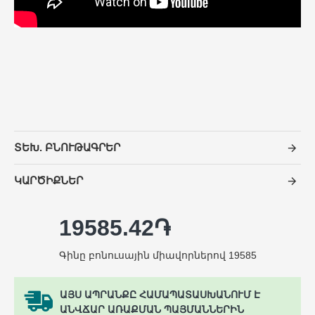
ՏԵԽ. ԲՆՈՒԹԱԳՐԵՐ
ԿԱՐԾԻՔՆԵՐ
19585.42֏
Գինը բոնուսային միավորներով 19585
ԱՅՍ ԱՊՐԱՆՔԸ ՀԱՄԱՊԱՏԱՍԽԱՆՈՒՄ Է
ԱՆՎՃԱՐ ԱՌԱՔՄԱՆ ՊԱՅՄԱՆՆԵՐԻՆ