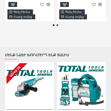
Գնել հիմա
Գնել հիմա
Հարց տվեք
Հարց տվեք
ՄԵՆՔ ՆԱԵՒ ԽՈՐՀՈՒՐԴ ԵՆՔ ՏԱԼԻՍ
ԱՌԿԱ ՉԷ