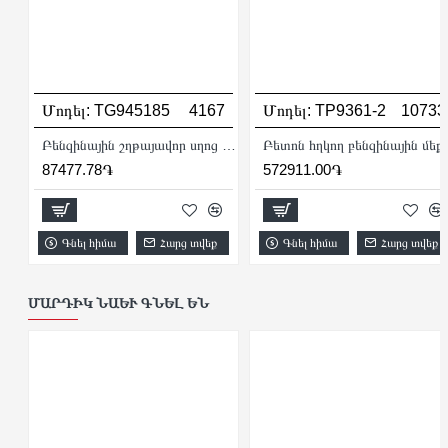
Մոդել:
TG945185
4167
Մոդել:
TP9361-2
10733
Բենզինային շղթայավոր սղոց (Դռուժբա) 1.8 Կվ
Բետոն հղկող բ
87477.78֏
572911.00֏
Գնել հիմա
Հարց տվեք
Գնել հիմա
Հարց տվեք
ՄԱՐԴԻԿ ՆԱԵՒ ԳՆԵԼ ԵՆ