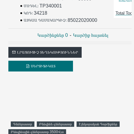
TP340001
ՄՈԴԵԼ:
34218
Total Tool
ԿՈԴ:
85022020000
ԱՏԳԱԱ ԴԱՍԱԿԱՐԳԻՉ:
Կարծինքներ 0
-
Կարծիք հայտնել
ԼՐԱՑՈՒՑԻՉ ՏԵՂԵԿՈՒԹՅՈՒՆՆԵՐ
ՍԵՐՏԻՖԻԿԱՏ
Գեներատոր
Բենզինե գեներատոր
Էլեկտրական Գործիքներ
Բենզինային գեներատոր 3500Վտ