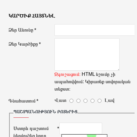
ԿԱՐԾԻՔ ՀԱՅՏՆԵԼ
Ձեր Անունը
Ձեր Կարծիքը
Զգուշացում։
HTML նշումը չի
ապահովվում: Կիրառեք սովորական
տեքստ։
Վատ
Լավ
Գնահատում
ՊԱՇՏՊԱՆՈՒԹՅՈՒՆ ԲՈՏԵՐԻՑ
Ստորև դաշտում
ներմուծեք կոդը