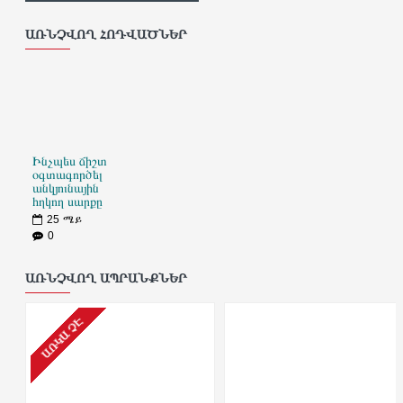
ԱՌՆՉՎՈՂ ՀՈԴՎԱԾՆԵՐ
Ինչպես ճիշտ
օգտագործել
անկյունային
հղկող սարքը
25
ሜይ
0
ԱՌՆՉՎՈՂ ԱՊՐԱՆՔՆԵՐ
ԱՌԿԱ ՉԷ