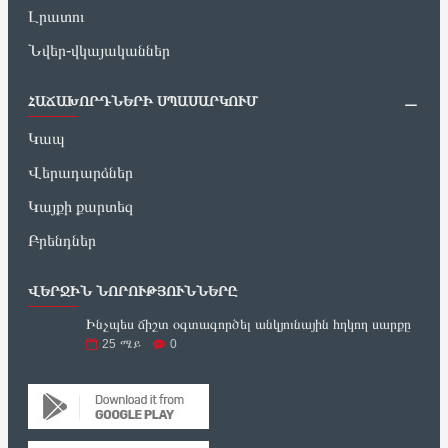
Լրատու
Նվեր-վկայականներ
ՀԱՃԱԽՈՐԴՆԵՐԻ ՍՊԱՍԱՐԿՈՒՄ
Կապ
Վերադարձներ
Կայքի քարտեզ
Բրենդներ
ՎԵՐՋԻՆ ՆՈՐՈՒԹՅՈՒՆՆԵՐԸ
Ինչպես ճիշտ օգտագործել անկյունային հղկող սարքը
25
ሜይ
0