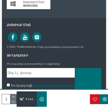
ՀԵՏԵՒԵՔ ՄԵԶ
© 2026, TotalArmenia.am, Բոլոր իրավունքները պաշտպանված են:
ՏԵՂԵԿԱԳԻՐ
Մի բաց թողեք թարմացումներն ու ակցիաները
Ես կարդացի
Գաղտնիության քաղաքականություն
և
համաձայն եմ
ՈՒՂԱՐԿԵԼ
անվտանգության և անձնական տվյալների մշակման
ԳՆԵԼ
պայմանների հետ։