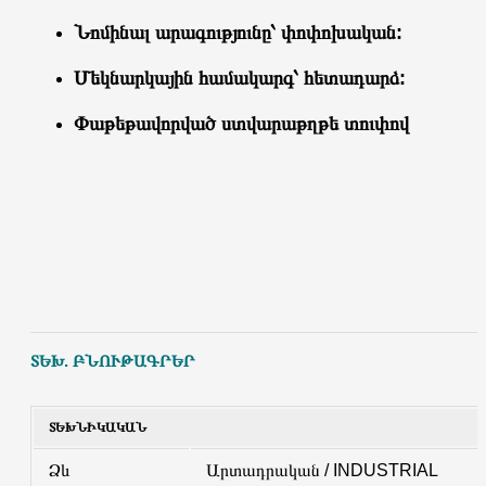
Նոմինալ
արագությունը՝ փոփոխական:
Մեկնարկային համակարգ՝ հետադարձ:
Փաթեթավորված ստվարաթղթե տուփով
ՏԵԽ. ԲՆՈՒԹԱԳՐԵՐ
ՏԵԽՆԻԿԱԿԱՆ
Ձև
Արտադրական / INDUSTRIAL