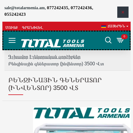
077242435, 077242436,
sale@totalarmenia.am,
055242423
ՀԱՅԵՐԵՆ
ՄՈՒՏՔ
ԳՐԱՆՑՎԵԼ
0
Գլխավոր
Էլեկտրական գործիքներ
Բենզինային գեներատոր (ինվենտոր) 3500 Վտ
ԲԵՆԶԻՆԱՅԻՆ ԳԵՆԵՐԱՏՈՐ
(ԻՆՎԵՆՏՈՐ) 3500 ՎՏ