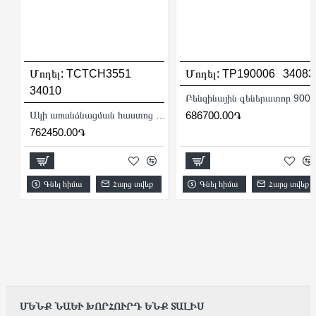
Մոդել:
TCTCH3551
Մոդել:
TP190006
34083
34010
Բենզինային գեներատոր 900
Ակի առանձնացման հաստոց 750 Վտ 14 - 41 դյույմ
686700.00֏
762450.00֏
Գնել հիմա
Հարց տվեք
Գնել հիմա
Հարց տվեք
ՄԵՆՔ ՆԱԵՒ ԽՈՐՀՈՒՐԴ ԵՆՔ ՏԱԼԻՍ