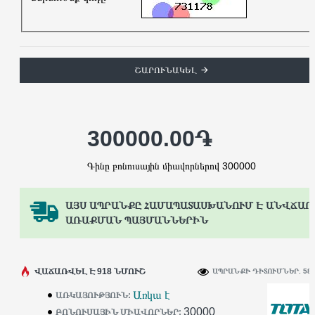
ՇԱՐՈՒՆԱԿԵԼ
300000.00֏
Գինը բոնուսային միավորներով 300000
ԱՅՍ ԱՊՐԱՆՔԸ ՀԱՄԱՊԱՏԱՍԽԱՆՈՒՄ Է ԱՆՎՃԱՐ
ԱՌԱՔՄԱՆ ՊԱՅՄԱՆՆԵՐԻՆ
ՎԱՃԱՌՎԵԼ Է 918 ՆՄՈՒՇ
ԱՊՐԱՆՔԻ ԴԻՏՈՒՄՆԵՐ. 58
Առկա է
ԱՌԿԱՅՈՒԹՅՈՒՆ:
30000
ԲՈՆՈՒՍԱՅԻՆ ՄԻԱՎՈՐՆԵՐ: