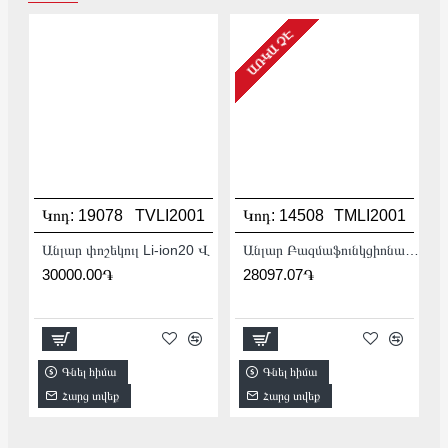
ԱՌԿԱ ՉԷ
Կոդ:
19078
TVLI2001
Կոդ:
14508
TMLI2001
Անլար փոշեկուլ Li-ion20 Վ
Անլար Բազմաֆունկցիոնալ գործիք (Ռենովատոր) 20Վ :
30000.00֏
28097.07֏
Գնել հիմա
Գնել հիմա
Հարց տվեք
Հարց տվեք