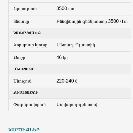
Հզորություն
3500 վտ
Տեսակը
Բենզինային գեներատոր 3500 Վտ
ԿԱՌՈՒՑՎԱԾՔ
Կորպուսի նյութը
Մետաղ, Պլաստիկ
Քաշը
46 կգ
ՍՆՈՒՑՈՒՄ
Սնուցում
220-240 վ
ՀԱՎԱՔԱԾՈՒ
Փաթեթավորում
Ստվարաթղթե տուփ
ԿԱՐԾԻՔՆԵՐ