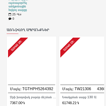
օգտագործել
անկյունային
հղկող սարքը
25
ሜይ
0
ԱՌՆՉՎՈՂ ԱՊՐԱՆՔՆԵՐ
ԱՌԿԱ ՉԷ
ԱՌԿԱ ՉԷ
Մոդել:
TGTHPH526
4392
Մոդել:
TW21306
4360
Ջրի խողովակ բարձր ճնշման 5 մ
Եռակցման սարք 130 Ա
7367.00֏
61748.21֏