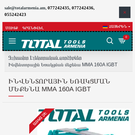
077242435, 077242436,
sale@totalarmenia.am,
055242423
ՀԱՅԵՐԵՆ
ՄՈՒՏՔ
ԳՐԱՆՑՎԵԼ
0
Գլխավոր
Էլեկտրական գործիքներ
Ինվենտորային Եռակցման մեքենա MMA 160A IGBT
ԻՆՎԵՆՏՈՐԱՅԻՆ ԵՌԱԿՑՄԱՆ
ՄԵՔԵՆԱ MMA 160A IGBT
ԱՌԿԱ ՉԷ