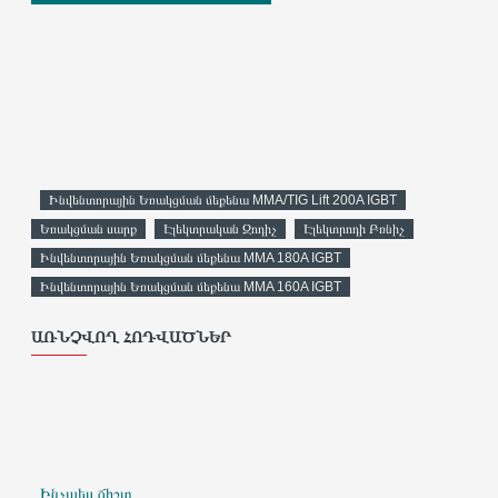
Ինվենտորային Եռակցման մեքենա MMA/TIG Lift 200A IGBT
Եռակցման սարք
Էլեկտրական Զոդիչ
Էլեկտրոդի Բռնիչ
Ինվենտորային Եռակցման մեքենա MMA 180A IGBT
Ինվենտորային Եռակցման մեքենա MMA 160A IGBT
ԱՌՆՉՎՈՂ ՀՈԴՎԱԾՆԵՐ
Ինչպես ճիշտ