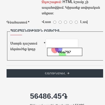
Զգուշացում։
HTML նշումը չի
ապահովվում: Կիրառեք սովորական
տեքստ։
Վատ
Լավ
Գնահատում
ՊԱՇՏՊԱՆՈՒԹՅՈՒՆ ԲՈՏԵՐԻՑ
Ստորև դաշտում
ներմուծեք կոդը
ՇԱՐՈՒՆԱԿԵԼ
56486.45֏