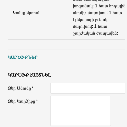
խոզանակ: 1 հատ հողային
Կոմպլեկտում
սեղմիչ մալուխով: 1 հատ
էլեկտրոդի բռնակ
մալուխով: 1 հատ
շարժական ժապավեն:
ԿԱՐԾԻՔՆԵՐ
ԿԱՐԾԻՔ ՀԱՅՏՆԵԼ
Ձեր Անունը
Ձեր Կարծիքը