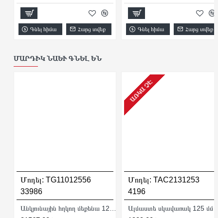
Գնել հիմա
Հարց տվեք
Գնել հիմա
Հարց տվեք
ՄԱՐԴԻԿ ՆԱԵՒ ԳՆԵԼ ԵՆ
ԱՌԿԱ ՉԷ
Մոդել:
TG11012556
Մոդել:
TAC2131253
33986
4196
Անկյունային հղկող մեքենա 125մմ/1100Վտ
Ալմաստե սկավառակ 125 մմ