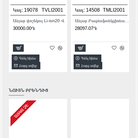
Կոդ:
19078
TVLI2001
Կոդ:
14508
TMLI2001
Անլար փոշեկուլ Li-ion20 Վ
Անլար Բազմաֆունկցիոնալ գործիք (Ռենովատոր) 20Վ :
30000.00֏
28097.07֏
Գնել հիմա
Գնել հիմա
Հարց տվեք
Հարց տվեք
ՆՈՒՅՆ ԲՐԵՆԴԻՑ
ԱՌԿԱ ՉԷ