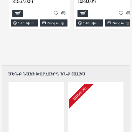
31567.00֏
1989.00֏
Գնել հիմա
Հարց տվեք
Գնել հիմա
Հարց տվեք
ՄԵՆՔ ՆԱԵՒ ԽՈՐՀՈՒՐԴ ԵՆՔ ՏԱԼԻՍ
ԱՌԿԱ ՉԷ