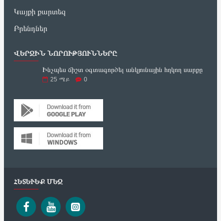
Կայքի քարտեզ
Բրենդներ
ՎԵՐՋԻՆ ՆՈՐՈՒԹՅՈՒՆՆԵՐԸ
Ինչպես ճիշտ օգտագործել անկյունային հղկող սարքը
25
ሜይ
0
ՀԵՏԵՒԵՔ ՄԵԶ