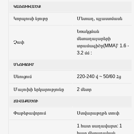
ԿԱՌՈՒՑՎԱԾՔ
Կորպուսի նյութը
Մետաղ, պլաստմասե
Եռակցման
մետաղալարերի
Չափ
տրամագիծը(MMA)՝ 1.6 -
3.2 մմ :
ՍՆՈՒՑՈՒՄ
Սնուցում
220-240 վ ~ 50/60 Հց
Մալուխի երկարությունը
2 մետր
ՀԱՎԱՔԱԾՈՒ
Փաթեթավորում
Ստվարաթղթե տուփ
1 հատ սաղավարտ: 1
հատ մետաղական