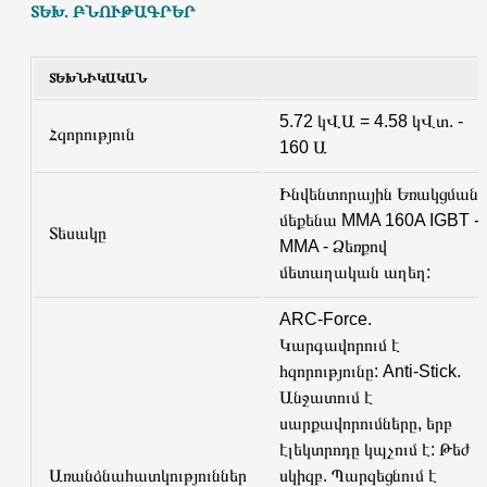
ՏԵԽ. ԲՆՈՒԹԱԳՐԵՐ
ՏԵԽՆԻԿԱԿԱՆ
5.72 կՎԱ = 4.58 կՎտ. -
Հզորություն
160 Ա
Ինվենտորային Եռակցման
մեքենա MMA 160A IGBT -
Տեսակը
MMA - Ձեռքով
մետաղական աղեղ:
ARC-Force.
Կարգավորում է
հզորությունը: Anti-Stick.
Անջատում է
սարքավորումները, երբ
էլեկտրոդը կպչում է: Թեժ
Առանձնահատկություններ
սկիզբ. Պարզեցնում է