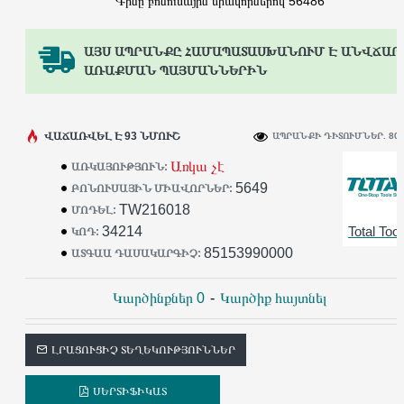
Գինը բոնուսային միավորներով 56486
ԱՅՍ ԱՊՐԱՆՔԸ ՀԱՄԱՊԱՏԱՍԽԱՆՈՒՄ Է ԱՆՎՃԱՐ
ԱՌԱՔՄԱՆ ՊԱՅՄԱՆՆԵՐԻՆ
ՎԱՃԱՌՎԵԼ Է 93 ՆՄՈՒՇ
ԱՊՐԱՆՔԻ ԴԻՏՈՒՄՆԵՐ. 80
Առկա չէ
ԱՌԿԱՅՈՒԹՅՈՒՆ:
5649
ԲՈՆՈՒՍԱՅԻՆ ՄԻԱՎՈՐՆԵՐ:
TW216018
ՄՈԴԵԼ:
34214
Total Tool
ԿՈԴ:
85153990000
ԱՏԳԱԱ ԴԱՍԱԿԱՐԳԻՉ:
Կարծինքներ 0
-
Կարծիք հայտնել
ԼՐԱՑՈՒՑԻՉ ՏԵՂԵԿՈՒԹՅՈՒՆՆԵՐ
ՍԵՐՏԻՖԻԿԱՏ