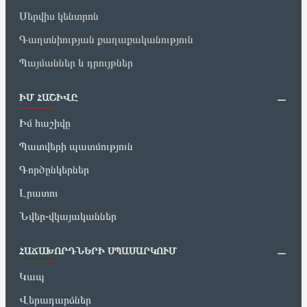
Սերվիս կենտրոն
Գաղտնիության քաղաքականություն
Պայմաններ և դրույթներ
ԻՄ ՀԱՇԻՎԸ
Իմ հաշիվը
Պատվերի պատմություն
Գործընկերներ
Լրատու
Նվեր-վկայականներ
ՀԱՃԱԽՈՐԴՆԵՐԻ ՍՊԱՍԱՐԿՈՒՄ
Կապ
Վերադարձներ