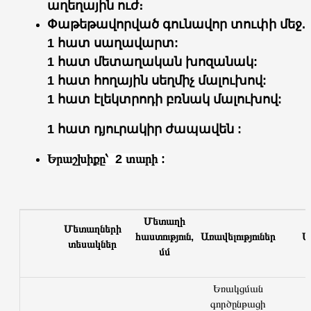
աղեղային ուժ։
Փաթեթավորված գունավոր տուփի մեջ.
1 հատ
սաղավարտ:
1 հատ մետաղական խոզանակ:
1 հատ
հողային սեղմիչ մալուխով:
1 հատ
էլեկտրոդի բռնակ մալուխով:
1 հատ
դյուրակիր ժապավեն
:
Երաշխիքը՝ 2 տարի :
Մետաղի
Մետաղների
հաստություն,
Առավելություներ
Ս
տեսակներ
մմ
Եռակցման
գործընթացի