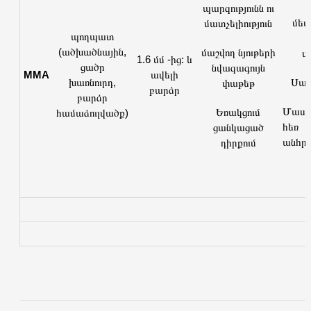
պարզությունն ու
մետ
մատչելիություն
պողպատ
(ածխածնային,
մաշվող նյութերի
ս
1.6 մմ -ից: և
ցածր
նվազագույն
MMA
ավելի
խառնուրդ,
Սահ
փաթեթ
բարձր
բարձր
Մասե
Եռակցում
համաձուլվածք)
հե
ցանկացած
անհրա
դիրքում