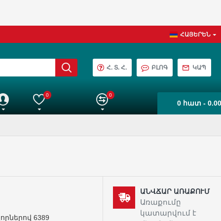
ՀԱՅԵՐԵՆ
Հ. Տ. Հ.
ԲԼՈԳ
ԿԱՊ
0
0
0 հատ - 0.0
աշիվ
Իմ ընտրանին
Ապրանքների Համեմատում
ԱՆՎՃԱՐ ԱՌԱՔՈՒՄ
Առաքումը
կատարվում է
որներով 6389