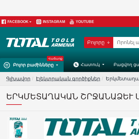
FACEBOOK
INSTAGRAM
YOUTUBE
Բոլորը
Վաճառք
Հատուկ
Բացվող ց
Բոլոր բաժինները
Գլխավոր
Էլեկտրական գործիքներ
Երկմետաղակ
ԵՐԿՄԵՏԱՂԱԿԱՆ ՇՐՋԱՆԱՁԵՒ Ս