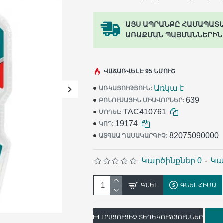
ԱՅՍ ԱՊՐԱՆՔԸ ՀԱՄԱՊԱՏ
ԱՌԱՔՄԱՆ ՊԱՅՄԱՆՆԵՐԻՆ
ՎԱՃԱՌՎԵԼ Է 95 ՆՄՈՒՇ
Առկա է
ԱՌԿԱՅՈՒԹՅՈՒՆ:
639
ԲՈՆՈՒՍԱՅԻՆ ՄԻԱՎՈՐՆԵՐ:
TAC410761
ՄՈԴԵԼ:
19174
ԿՈԴ:
82075090000
ԱՏԳԱԱ ԴԱՍԱԿԱՐԳԻՉ:
Կարծինքներ 0
-
Կա
ԳՆԵԼ
ԳՆԵԼ ՀԻՄԱ
ԼՐԱՑՈՒՑԻՉ ՏԵՂԵԿՈՒԹՅՈՒՆՆԵՐ