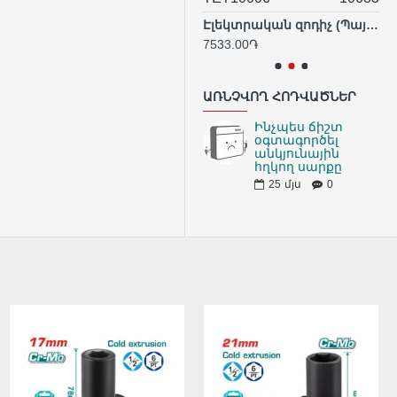
Կեռ պտուտակաբանալի 9-14մմ, 15-22մմ, 23-32 մմ
Էլեկտրական զոդիչ (Պայալնիկ) 100 Վտ
3155.56֏
7533.00֏
56
ԱՌՆՉՎՈՂ ՀՈԴՎԱԾՆԵՐ
Ինչպես ճիշտ
օգտագործել
անկյունային
հղկող սարքը
25
մյս
0