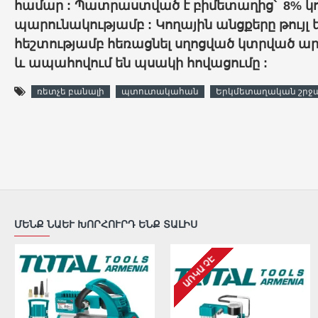
համար : Պատրաստված է բիմետաղից՝ 8% կ
պարունակությամբ : Կողային անցքերը թույլ 
հեշտությամբ հեռացնել սղոցված կտրված 
և ապահովում են պսակի հովացումը :
ռետչե բանալի
պտուտակահան
Երկմետաղական շրջ
ՄԵՆՔ ՆԱԵՒ ԽՈՐՀՈՒՐԴ ԵՆՔ ՏԱԼԻՍ
ԱՌԿԱ ՉԷ
ԱՌԿԱ ՉԷ