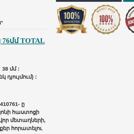
p
il
Ր
76մմ TOTAL
38 մմ :
դյույմում) :
10761- ը
կոնի հաստոցի
վոր մետաղների,
քեր հորատելու