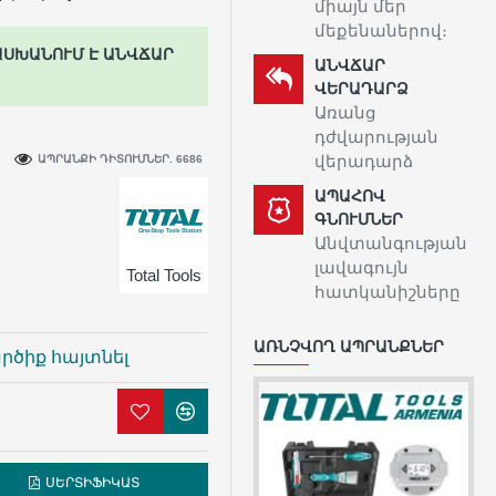
միայն մեր
մեքենաներով։
ԱՍԽԱՆՈՒՄ Է ԱՆՎՃԱՐ
ԱՆՎՃԱՐ
ՎԵՐԱԴԱՐՁ
Առանց
դժվարության
վերադարձ
ԱՊՐԱՆՔԻ ԴԻՏՈՒՄՆԵՐ. 6686
ԱՊԱՀՈՎ
ԳՆՈՒՄՆԵՐ
Անվտանգության
լավագույն
Total Tools
հատկանիշները
ԱՌՆՉՎՈՂ ԱՊՐԱՆՔՆԵՐ
րծիք հայտնել
ՍԵՐՏԻՖԻԿԱՏ