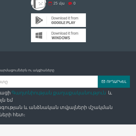
25
մյս
0
թարմացումներն ու ակցիաները
ՈՒՂԱՐԿԵԼ
դացի
Գաղտնիության քաղաքականություն
և
յն եմ
գության և անձնական տվյալների մշակման
երի հետ։