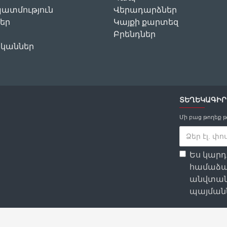
ատմություն
Վերադարձներ
եր
Կայքի քարտեզ
Բրենդներ
ականներ
ՏԵՂԵԿԱԳԻՐ
Մի բաց թողեք 
Ես կար
համաձա
անվտան
պայմանն