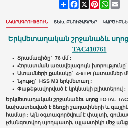
Share
Facebook
X
Pinterest
WhatsAp
Ema
ՆԿԱՐԱԳՐՈՒԹՅՈՒՆ
ՏԵԽ. ԲՆՈՒԹԱԳՐԵՐ
ԿԱՐԾԻՔՆԵ
Երկմետաղական շրջանաձև սղոց 
TAC410761
Տրամագիծը` 76 մմ :
Հորատման առավելագույն խորությունը` 
Ատամների քանակը` 4-6TPI (ատամներ մեկ 
Նյութը` HSS M3 երկմետաղ :
Փաթեթավորված է կրկնակի բլիստերով :
Երկմետաղական շրջանաձեւ սղոց TOTAL TAC4
նախատեսված է ձեռքի շաղափների և գայլի
համար : Այն օգտագործվում է փայտի, գունա
չժանգոտվող պողպատի, պլաստիկի մեջ անց