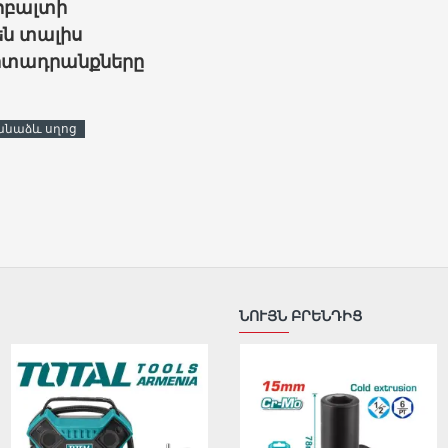
ոբալտի
են տալիս
արտադրանքները
անաձև սղոց
ՆՈՒՅՆ ԲՐԵՆԴԻՑ
ԹԵԺ