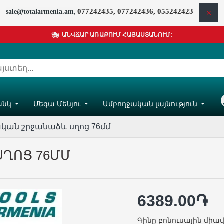
077242435, 077242436, 055242423
sale@totalarmenia.am,
ԱՆՎՃԱՐ ԱՌԱՔՈՒՄ ՀԱՅԱՍՏԱՆՈՒՄ:
անկ
Մեգա Մենյու
Ամբողջական լայնություն
Հ
ան շրջանաձև սղոց 76մմ
ՂՈՑ 76ՄՄ
6389.00֏
Գինը բոնուսային միավ