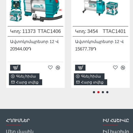
Կոդ:
11373
TTAC1406
Կոդ:
Մոդել:
3454
THDIS12222L
TTAC1401
931541
Ավտոկոմպրեսոր 12 Վ
Ավտոկոմպրեսոր 12 Վ
20944.00֏
15677.78֏
1/2
2256.00֏
Գնել հիմա
Գնել հիմա
Գնել հիմա
Հարց տվեք
Հարց տվեք
Հարց տվեք
ՀՂՈՒՄՆԵՐ
ԻՄ ՀԱՇԻՎԸ
Մեր մասին
Իմ հաշիվը