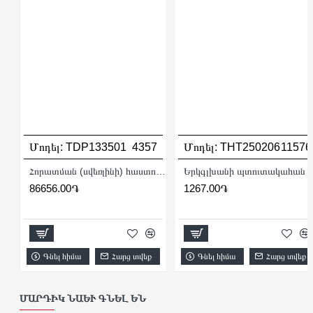
Մոդել:
TDP133501
4357
Մոդել:
THT250206
11576
Հորատման (սվեռլինի) հաստոց 350 Վտ
Երկգլխանի պտ
86656.00֏
1267.00֏
Գնել հիմա
Հարց տվեք
Գնել հիմա
Հարց տվեք
ՄԱՐԴԻԿ ՆԱԵՒ ԳՆԵԼ ԵՆ