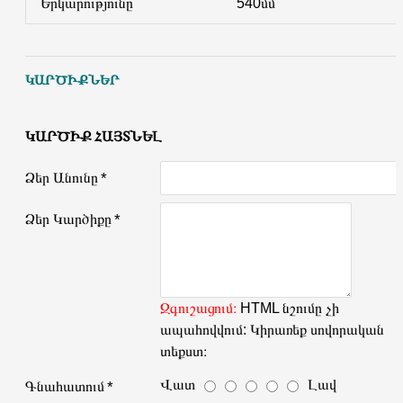
Երկարությունը
540մմ
ԿԱՐԾԻՔՆԵՐ
ԿԱՐԾԻՔ ՀԱՅՏՆԵԼ
Ձեր Անունը
Ձեր Կարծիքը
Զգուշացում։
HTML նշումը չի
ապահովվում: Կիրառեք սովորական
տեքստ։
Վատ
Լավ
Գնահատում