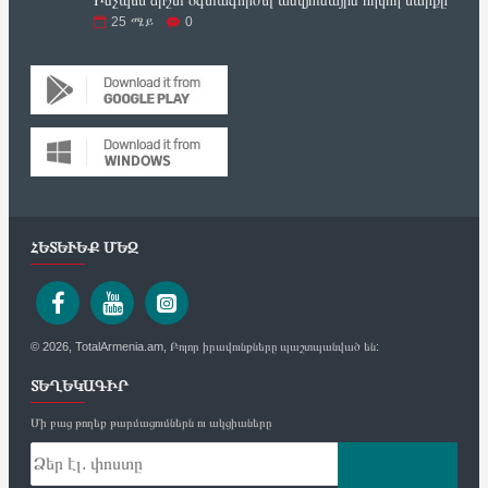
25
ሜይ
0
ՀԵՏԵՒԵՔ ՄԵԶ
© 2026, TotalArmenia.am, Բոլոր իրավունքները պաշտպանված են:
ՏԵՂԵԿԱԳԻՐ
Մի բաց թողեք թարմացումներն ու ակցիաները