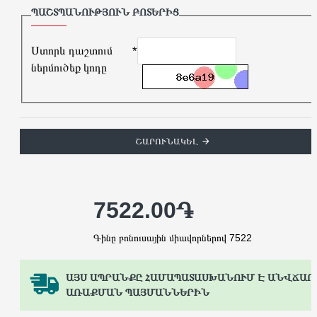
ՊԱՇՏՊԱՆՈՒԹՅՈՒՆ ԲՈՏԵՐԻՑ
Ստորև դաշտում
ներմուծեք կոդը
ՇԱՐՈՒՆԱԿԵԼ
7522.00֏
Գինը բոնուսային միավորներով 7522
ԱՅՍ ԱՊՐԱՆՔԸ ՀԱՄԱՊԱՏԱՍԽԱՆՈՒՄ Է ԱՆՎՃԱՐ
ԱՌԱՔՄԱՆ ՊԱՅՄԱՆՆԵՐԻՆ