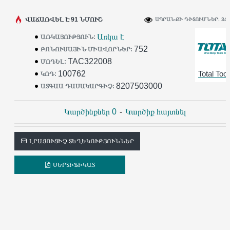
ՎԱՃԱՌՎԵԼ Է 91 ՆՄՈՒՇ
ԱՊՐԱՆՔԻ ԴԻՏՈՒՄՆԵՐ. 34
Առկա է
ԱՌԿԱՅՈՒԹՅՈՒՆ:
752
ԲՈՆՈՒՍԱՅԻՆ ՄԻԱՎՈՐՆԵՐ:
TAC322008
ՄՈԴԵԼ:
100762
Total Tool
ԿՈԴ:
8207503000
ԱՏԳԱԱ ԴԱՍԱԿԱՐԳԻՉ:
Կարծինքներ 0
-
Կարծիք հայտնել
ԼՐԱՑՈՒՑԻՉ ՏԵՂԵԿՈՒԹՅՈՒՆՆԵՐ
ՍԵՐՏԻՖԻԿԱՏ