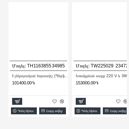
Մոդել:
TH1163855
34985
Մոդել:
TW225029
23472
Էլեկտրական հորատիչ (Պերֆերատոր) / SDS MAX / 1600Վատտ / 10ջոուլ
Եռակց
101400.00֏
153000.00֏
Գնել հիմա
Հարց տվեք
Գնել հիմա
Հարց տվեք