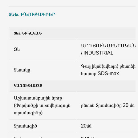
ՏԵԽ. ԲՆՈՒԹԱԳՐԵՐ
ՏԵԽՆԻԿԱԿԱՆ
ԱՐԴՅՈՒՆԱԲԵՐԱԿԱՆ
Ձև
/ INDUSTRIAL
Գայլիկոն(սվեռլո) բետոնի
Տեսակը
համար SDS-max
ԿԱՌՈՒՑՎԱԾՔ
Աշխատանքային նյութ
(Փորվածքի առավելագույն
բետոն Տրամագիծը 20 մմ
տրամագիծը)
Տրամագիծ
20մմ