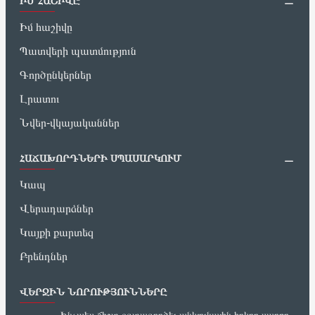
ԻՄ ՀԱՇԻՎԸ
Իմ հաշիվը
Պատվերի պատմություն
Գործընկերներ
Լրատու
Նվեր-վկայականներ
ՀԱՃԱԽՈՐԴՆԵՐԻ ՍՊԱՍԱՐԿՈՒՄ
Կապ
Վերադարձներ
Կայքի քարտեզ
Բրենդներ
ՎԵՐՋԻՆ ՆՈՐՈՒԹՅՈՒՆՆԵՐԸ
Ինչպես ճիշտ օգտագործել անկյունային հղկող սարքը