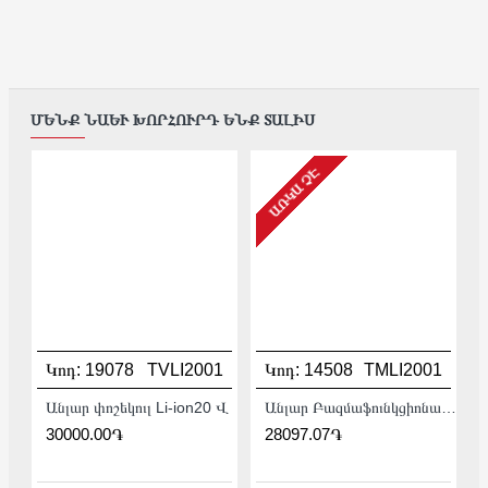
ՄԵՆՔ ՆԱԵՒ ԽՈՐՀՈՒՐԴ ԵՆՔ ՏԱԼԻՍ
ԱՌԿԱ ՉԷ
Կոդ:
19078
TVLI2001
Կոդ:
14508
TMLI2001
Անլար փոշեկուլ Li-ion20 Վ
Անլար Բազմաֆունկցիոնալ գործիք (Ռենովատոր) 20Վ :
30000.00֏
28097.07֏