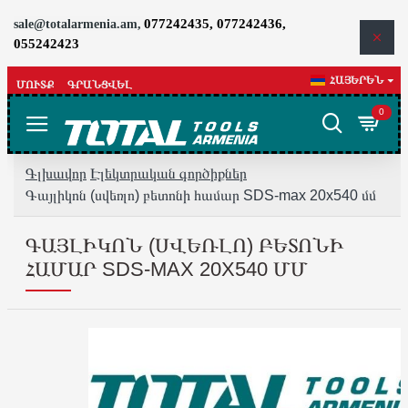
077242435, 077242436,
sale@totalarmenia.am,
055242423
ՀԱՅԵՐԵՆ
ՄՈՒՏՔ
ԳՐԱՆՑՎԵԼ
0
Գլխավոր
Էլեկտրական գործիքներ
Գայլիկոն (սվեռլո) բետոնի համար SDS-max 20x540 մմ
ԳԱՅԼԻԿՈՆ (ՍՎԵՌԼՈ) ԲԵՏՈՆԻ
ՀԱՄԱՐ SDS-MAX 20X540 ՄՄ