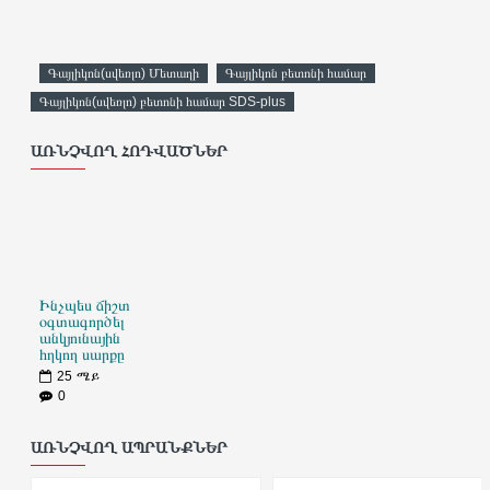
Գայլիկոն(սվեռլո) Մետաղի
Գայլիկոն բետոնի համար
Գայլիկոն(սվեռլո) բետոնի համար SDS-plus
ԱՌՆՉՎՈՂ ՀՈԴՎԱԾՆԵՐ
Ինչպես ճիշտ
օգտագործել
անկյունային
հղկող սարքը
25
ሜይ
0
ԱՌՆՉՎՈՂ ԱՊՐԱՆՔՆԵՐ