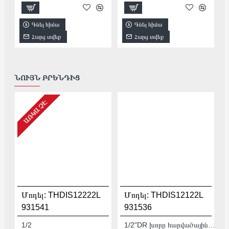
Գնել հիմա
Գնել հիմա
Հարց տվեք
Հարց տվեք
ՆՈՒՅՆ ԲՐԵՆԴԻՑ
ԱՌԿԱ ՉԷ
Մոդել:
THDIS12222L
Մոդել:
THDIS12122L
931541
931536
1/2
1/2"DR խորը հարվածային գլխիկ TOTAL THDIS12122L