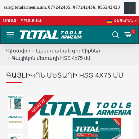
077242435, 077242436, 055242423
sale@totalarmenia.am,
ՄՈՒՏՔ
ԳՐԱՆՑՎԵԼ
ՀԱՅԵՐԵՆ
0
Գլխավոր
Էլեկտրական գործիքներ
Գայլիկոն մետաղի HSS 4x75 մմ
ԳԱՅԼԻԿՈՆ ՄԵՏԱՂԻ HSS 4X75 ՄՄ
ԱՌԿԱ ՉԷ