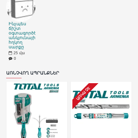
Ինչպես
ճիշտ
օգտագործել
անկյունային
հղկող
սարքը
25
մյս
0
ԱՌՆՉՎՈՂ ԱՊՐԱՆՔՆԵՐ
ԱՌԿԱ ՉԷ