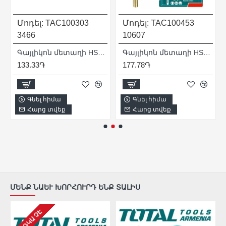
Մոդել:
TAC100303
Մոդել:
TAC100453
3466
10607
Գայլիկոն մետաղի HSS 3x61 մմ
Գայլիկոն մետաղի HSS 4.5x80 մմ
133.33֏
177.78֏
Գնել հիմա
Գնել հիմա
Հարց տվեք
Հարց տվեք
ՄԵՆՔ ՆԱԵՒ ԽՈՐՀՈՒՐԴ ԵՆՔ ՏԱԼԻՍ
ԱՌԿԱ ՉԷ