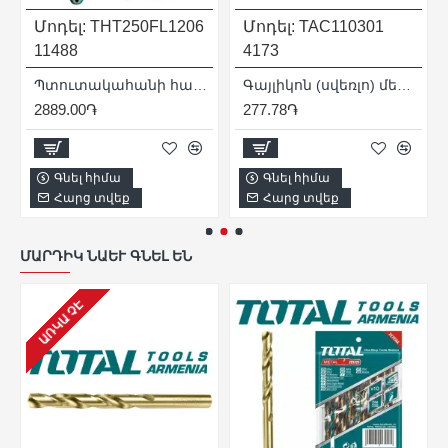
Մոդել:
THT250FL1206
Մոդել:
TAC110301
11488
4173
0 մմ
Պտուտակահանի հավաքածու ՝ ճկուն շղթայով 12 հատ
Գայլիկոն (սվեռլո) մետաղի 3 x 61 մմ
2889.00֏
277.78֏
Գնել հիմա
Գնել հիմա
Հարց տվեք
Հարց տվեք
ՄԱՐԴԻԿ ՆԱԵՒ ԳՆԵԼ ԵՆ
ԱՌԿԱ ՉԷ