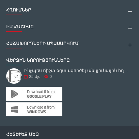
ՀՂՈՒՄՆԵՐ
ԻՄ ՀԱՇԻՎԸ
ՀԱՃԱԽՈՐԴՆԵՐԻ ՍՊԱՍԱՐԿՈՒՄ
ՎԵՐՋԻՆ ՆՈՐՈՒԹՅՈՒՆՆԵՐԸ
Ինչպես ճիշտ օգտագործել անկյունային հղկող սարքը
25
մյս
0
ՀԵՏԵՒԵՔ ՄԵԶ