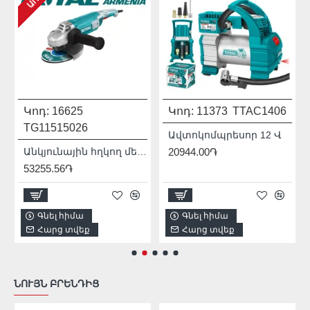
Կոդ:
16625
Կոդ:
11373
TTAC1406
TG11515026
Ավտոկոմպրեսոր 12 Վ
Անկյունային հղկող մեքենա (ԱՀՄ) - Բալգարկա /1500Վատտ/125մմ/Արտադրական/INDUSTRIAL
20944.00֏
53255.56֏
Գնել հիմա
Գնել հիմա
Հարց տվեք
Հարց տվեք
ՆՈՒՅՆ ԲՐԵՆԴԻՑ