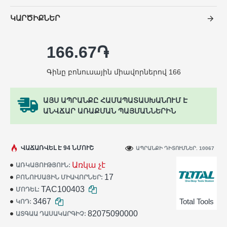
ԿԱՐԾԻՔՆԵՐ
166.67֏
Գինը բոնուսային միավորներով 166
ԱՅՍ ԱՊՐԱՆՔԸ ՀԱՄԱՊԱՏԱՍԽԱՆՈՒՄ Է
ԱՆՎՃԱՐ ԱՌԱՔՄԱՆ ՊԱՅՄԱՆՆԵՐԻՆ
ՎԱՃԱՌՎԵԼ Է 94 ՆՄՈՒՇ
ԱՊՐԱՆՔԻ ԴԻՏՈՒՄՆԵՐ. 10067
Առկա չէ
ԱՌԿԱՅՈՒԹՅՈՒՆ:
17
ԲՈՆՈՒՍԱՅԻՆ ՄԻԱՎՈՐՆԵՐ:
TAC100403
ՄՈԴԵԼ:
3467
Total Tools
ԿՈԴ:
82075090000
ԱՏԳԱԱ ԴԱՍԱԿԱՐԳԻՉ: