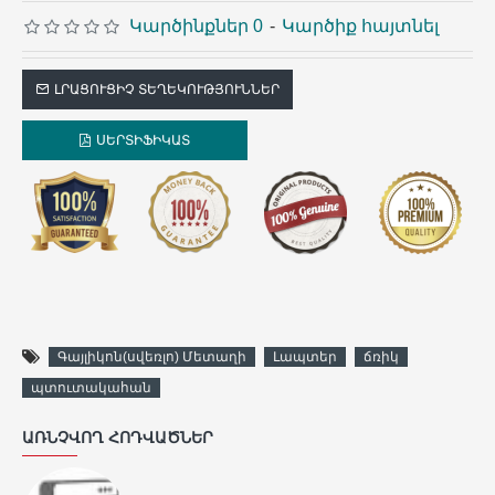
Կարծինքներ 0
-
Կարծիք հայտնել
ԼՐԱՑՈՒՑԻՉ ՏԵՂԵԿՈՒԹՅՈՒՆՆԵՐ
ՍԵՐՏԻՖԻԿԱՏ
Գայլիկոն(սվեռլո) Մետաղի
Լապտեր
ճռիկ
պտուտակահան
ԱՌՆՉՎՈՂ ՀՈԴՎԱԾՆԵՐ