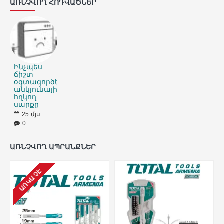
ԱՌՆՉՎՈՂ ՀՈԴՎԱԾՆԵՐ
Ինչպես
ճիշտ
օգտագործել
անկյունային
հղկող
սարքը
25
մյս
0
ԱՌՆՉՎՈՂ ԱՊՐԱՆՔՆԵՐ
ԱՌԿԱ ՉԷ