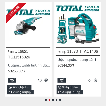
ԱՌԿԱ ՉԷ
Կոդ:
16625
Կոդ:
11373
TTAC1406
TG11515026
Ավտոկոմպրեսոր 12 Վ
Անկյունային հղկող մեքենա (ԱՀՄ) - Բալգարկա /1500Վատտ/125մմ/Արտադրական/INDUSTRIAL
20944.00֏
53255.56֏
Գնել հիմա
Գնել հիմա
Հարց տվեք
Հարց տվեք