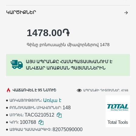
ԿԱՐԾԻՔՆԵՐ
1478.00֏
Գինը բոնուսային միավորներով 1478
ԱՅՍ ԱՊՐԱՆՔԸ ՀԱՄԱՊԱՏԱՍԽԱՆՈՒՄ Է
ԱՆՎՃԱՐ ԱՌԱՔՄԱՆ ՊԱՅՄԱՆՆԵՐԻՆ
ՎԱՃԱՌՎԵԼ Է 95 ՆՄՈՒՇ
ԱՊՐԱՆՔԻ ԴԻՏՈՒՄՆԵՐ. 4746
Առկա է
ԱՌԿԱՅՈՒԹՅՈՒՆ:
148
ԲՈՆՈՒՍԱՅԻՆ ՄԻԱՎՈՐՆԵՐ:
TACG210512
ՄՈԴԵԼ:
100768
Total Tools
ԿՈԴ:
82075090000
ԱՏԳԱԱ ԴԱՍԱԿԱՐԳԻՉ: