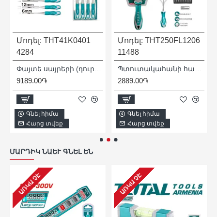
Մոդել:
THT41K0401
Մոդել:
THT250FL1206
4284
11488
x100 մմ
Փայտե սայրերի (դուր) հավաքածու 4 հատ
Պտուտակահանի հավաքածու ՝ ճկուն շղթայով 12 հատ
9189.00֏
2889.00֏
Գնել հիմա
Գնել հիմա
Հարց տվեք
Հարց տվեք
ՄԱՐԴԻԿ ՆԱԵՒ ԳՆԵԼ ԵՆ
ԱՌԿԱ ՉԷ
ԱՌԿԱ ՉԷ