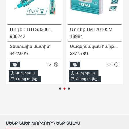
Մոդել:
THTS33001
Մոդել:
TMT20105M
930242
18984
ար 6x74մմ
Տեստային մատիտ
Մագնիսական հարթաչափ 100 մմ
4422.00֏
3377.78֏
Գնել հիմա
Գնել հիմա
Հարց տվեք
Հարց տվեք
ՄԵՆՔ ՆԱԵՒ ԽՈՐՀՈՒՐԴ ԵՆՔ ՏԱԼԻՍ