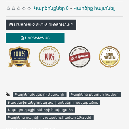
Կարծինքներ 0
-
Կարծիք հայտնել
ԼՐԱՑՈՒՑԻՉ ՏԵՂԵԿՈՒԹՅՈՒՆՆԵՐ
ՍԵՐՏԻՖԻԿԱՏ
Գայլիկոն(սվեռլո) Մետաղի
Գայլիկոն բետոնի համար
Բազմաֆունկցիոնալ գայլիկոնների հավաքածու
Ապակու գայլիկոնների հավաքածո
Գայլիկոն սալիկի ու ապակու համար 10x90մմ