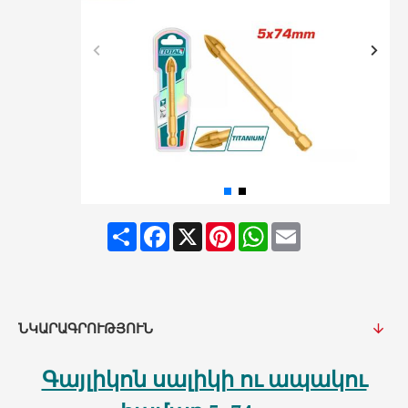
Share
Facebook
X
Pinterest
WhatsApp
Email
ՆԿԱՐԱԳՐՈՒԹՅՈՒՆ
Գայլիկոն սալիկի ու ապակու