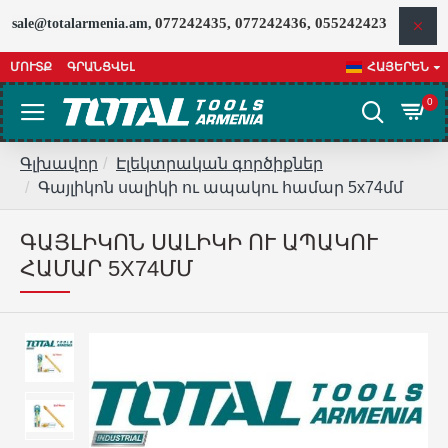
077242435, 077242436, 055242423
sale@totalarmenia.am,
ՄՈՒՏՔ
ԳՐԱՆՑՎԵԼ
ՀԱՅԵՐԵՆ
0
Գլխավոր
Էլեկտրական գործիքներ
Գայլիկոն սալիկի ու ապակու համար 5x74մմ
ԳԱՅԼԻԿՈՆ ՍԱԼԻԿԻ ՈՒ ԱՊԱԿՈՒ
ՀԱՄԱՐ 5X74ՄՄ