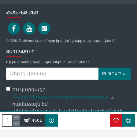
ՀԵՏԵՒԵՔ ՄԵԶ
© 2026, TotalArmenia.am, Բոլոր իրավունքները պաշտպանված են:
ՏԵՂԵԿԱԳԻՐ
Մի բաց թողեք թարմացումներն ու ակցիաները
ՈՒՂԱՐԿԵԼ
Ես կարդացի
Գաղտնիության քաղաքականություն
և
համաձայն եմ
անվտանգության և անձնական տվյալների
մշակման պայմանների հետ։
ԳՆԵԼ