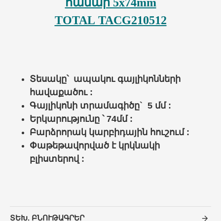
համար 5x74mm
TOTAL TACG210512
Տեսակը՝
ապակու գայլիկոնների
հավաքածու
:
Գայլիկոնի տրամագիծը` 5 մմ :
Երկարությունը ՝ 74
մմ :
Բարձրորակ կարբիդային հուշում :
Փաթեթավորված է կրկնակի
բլիստերով :
ՏԵԽ. ԲՆՈՒԹԱԳՐԵՐ