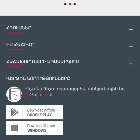
ՀՂՈՒՄՆԵՐ
ԻՄ ՀԱՇԻՎԸ
ՀԱՃԱԽՈՐԴՆԵՐԻ ՍՊԱՍԱՐԿՈՒՄ
ՎԵՐՋԻՆ ՆՈՐՈՒԹՅՈՒՆՆԵՐԸ
Ինչպես ճիշտ օգտագործել անկյունային հղկող սարքը
25
մյս
0