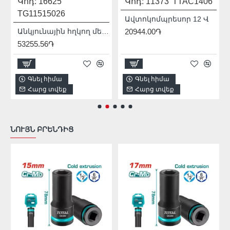
Կոդ:
16625
Կոդ:
11373
TTAC1406
TG11515026
Ավտոկոմպրեսոր 12 Վ
Անկյունային հղկող մեքենա (ԱՀՄ) - Բալգարկա /1500Վատտ/125մմ/Արտադրական/INDUSTRIAL
20944.00֏
53255.56֏
Գնել հիմա
Գնել հիմա
Հարց տվեք
Հարց տվեք
ՆՈՒՅՆ ԲՐԵՆԴԻՑ