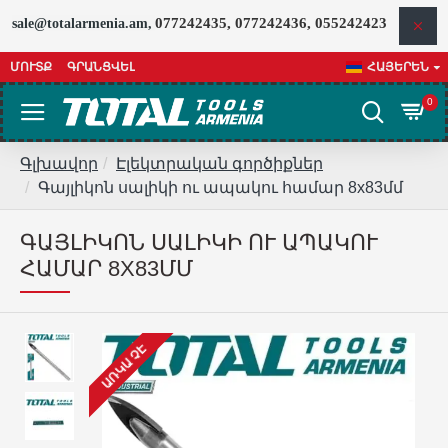
077242435, 077242436, 055242423
sale@totalarmenia.am,
ՄՈՒՏՔ
ԳՐԱՆՑՎԵԼ
ՀԱՅԵՐԵՆ
0
Գլխավոր
Էլեկտրական գործիքներ
Գայլիկոն սալիկի ու ապակու համար 8x83մմ
ԳԱՅԼԻԿՈՆ ՍԱԼԻԿԻ ՈՒ ԱՊԱԿՈՒ
ՀԱՄԱՐ 8X83ՄՄ
ԱՌԿԱ ՉԷ