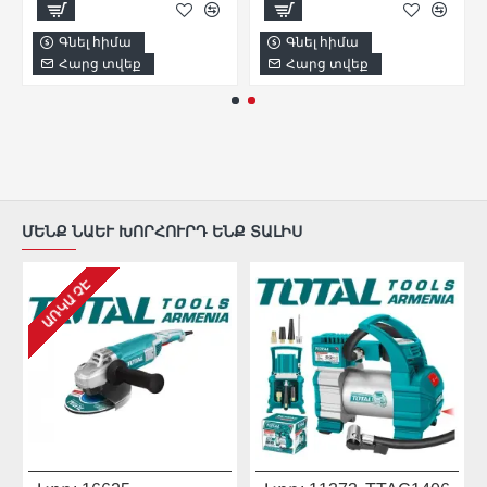
Գնել հիմա
Գնել հիմա
Հարց տվեք
Հարց տվեք
ՄԵՆՔ ՆԱԵՒ ԽՈՐՀՈՒՐԴ ԵՆՔ ՏԱԼԻՍ
ԱՌԿԱ ՉԷ