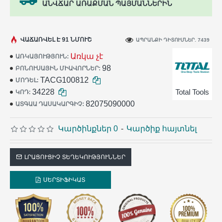
ԱՆՎՃԱՐ ԱՌԱՔՄԱՆ ՊԱՅՄԱՆՆԵՐԻՆ
ՎԱՃԱՌՎԵԼ Է 91 ՆՄՈՒՇ
ԱՊՐԱՆՔԻ ԴԻՏՈՒՄՆԵՐ. 7439
Առկա չէ
ԱՌԿԱՅՈՒԹՅՈՒՆ:
98
ԲՈՆՈՒՍԱՅԻՆ ՄԻԱՎՈՐՆԵՐ:
TACG100812
ՄՈԴԵԼ:
34228
Total Tools
ԿՈԴ:
82075090000
ԱՏԳԱԱ ԴԱՍԱԿԱՐԳԻՉ:
Կարծինքներ 0
-
Կարծիք հայտնել
ԼՐԱՑՈՒՑԻՉ ՏԵՂԵԿՈՒԹՅՈՒՆՆԵՐ
ՍԵՐՏԻՖԻԿԱՏ