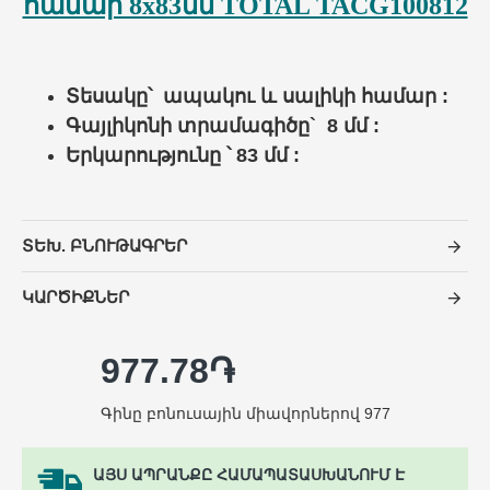
համար 8x83մմ TOTAL TACG100812
Տեսակը՝
ապակու և սալիկի համար
:
Գայլիկոնի տրամագիծը` 8 մմ :
Երկարությունը ՝ 83
մմ :
ՏԵԽ. ԲՆՈՒԹԱԳՐԵՐ
ԿԱՐԾԻՔՆԵՐ
977.78֏
Գինը բոնուսային միավորներով 977
ԱՅՍ ԱՊՐԱՆՔԸ ՀԱՄԱՊԱՏԱՍԽԱՆՈՒՄ Է