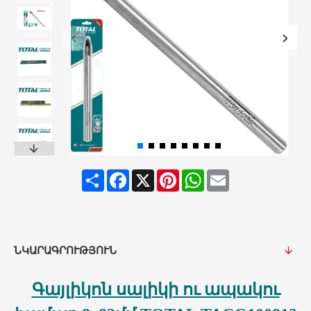
Share
Facebook
X
Pinterest
WhatsApp
Email
ՆԿԱՐԱԳՐՈՒԹՅՈՒՆ
Գայլիկոն սալիկի ու ապակու