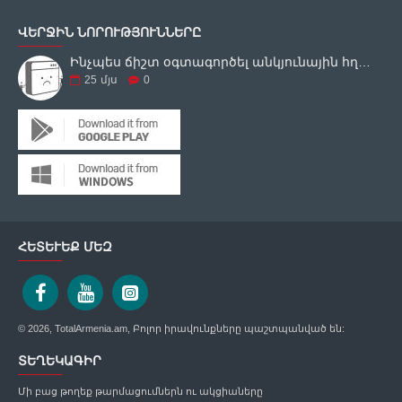
ՎԵՐՋԻՆ ՆՈՐՈՒԹՅՈՒՆՆԵՐԸ
Ինչպես ճիշտ օգտագործել անկյունային հղկող սարքը
25
մյս
0
ՀԵՏԵՒԵՔ ՄԵԶ
© 2026, TotalArmenia.am, Բոլոր իրավունքները պաշտպանված են:
ՏԵՂԵԿԱԳԻՐ
Մի բաց թողեք թարմացումներն ու ակցիաները