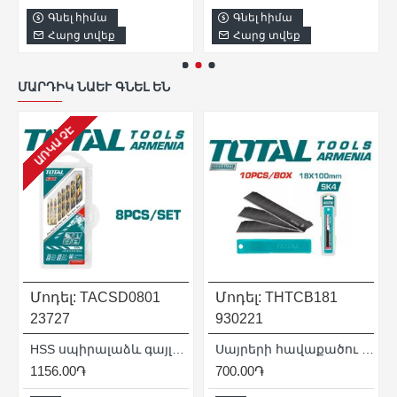
Գնել հիմա
Գնել հիմա
Հարց տվեք
Հարց տվեք
ՄԱՐԴԻԿ ՆԱԵՒ ԳՆԵԼ ԵՆ
ԱՌԿԱ ՉԷ
Մոդել:
TACSD0801
Մոդել:
THTCB181
23727
930221
300 մմ
HSS սպիրալաձև գայլիկոնների հավաքածու 8հատ
Սայրերի հավաքածու 10հատ
1156.00֏
700.00֏