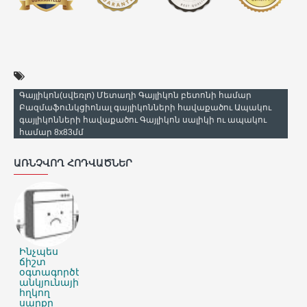
Գայլիկոն(սվեռլո) Մետաղի Գայլիկոն բետոնի համար
Բազմաֆունկցիոնալ գայլիկոնների հավաքածու Ապակու
գայլիկոնների հավաքածու Գայլիկոն սալիկի ու ապակու
համար 8x83մմ
ԱՌՆՉՎՈՂ ՀՈԴՎԱԾՆԵՐ
Ինչպես
ճիշտ
օգտագործել
անկյունային
հղկող
սարքը