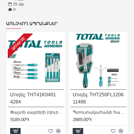
25
մյս
0
ԱՌՆՉՎՈՂ ԱՊՐԱՆՔՆԵՐ
ԱՌԿԱ ՉԷ
Մոդել:
THT41K0401
Մոդել:
THT250FL1206
4284
11488
x100 մմ
Փայտե սայրերի (դուր) հավաքածու 4 հատ
Պտուտակահանի հավաքածու ՝ ճկուն շղթայով 12 հատ
9189.00֏
2889.00֏