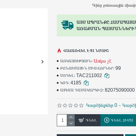
Գինը բոնուսային միավ
ԱՅՍ ԱՊՐԱՆՔԸ ՀԱՄԱՊԱՏԱ
ԱՌԱՔՄԱՆ ՊԱՅՄԱՆՆԵՐԻ
ՎԱՃԱՌՎԵԼ Է 91 ՆՄՈՒՇ
Առկա չէ
ԱՌԿԱՅՈՒԹՅՈՒՆ:
99
ԲՈՆՈՒՍԱՅԻՆ ՄԻԱՎՈՐՆԵՐ:
TAC211002
ՄՈԴԵԼ:
4185
ԿՈԴ:
82075090000
ԱՏԳԱԱ ԴԱՍԱԿԱՐԳԻՉ:
Կարծինքներ 0
-
Կարծի
ԳՆԵԼ
ԳՆԵԼ ՀԻՄԱ