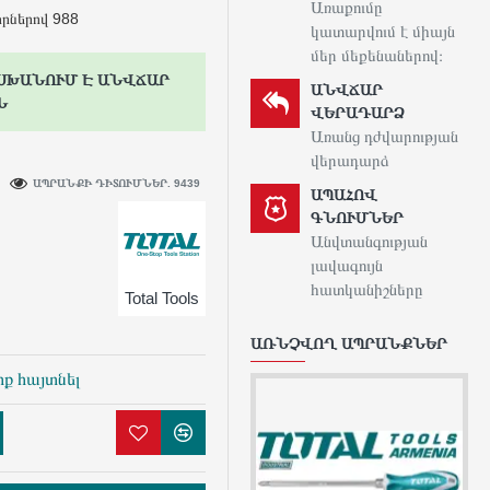
Առաքումը
որներով 988
կատարվում է միայն
մեր մեքենաներով։
ՍԽԱՆՈՒՄ Է ԱՆՎՃԱՐ
ԱՆՎՃԱՐ
Ն
ՎԵՐԱԴԱՐՁ
Առանց դժվարության
վերադարձ
ԱՊՐԱՆՔԻ ԴԻՏՈՒՄՆԵՐ. 9439
ԱՊԱՀՈՎ
ԳՆՈՒՄՆԵՐ
Անվտանգության
լավագույն
հատկանիշները
Total Tools
ԱՌՆՉՎՈՂ ԱՊՐԱՆՔՆԵՐ
ք հայտնել