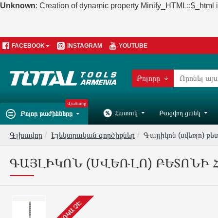
Unknown
: Creation of dynamic property Minify_HTML::$_html 
FACEBOOK
INSTAGRAM
YOUTUBE
Բոլորը
Վաճառք
Հատուկ
Բացվող ցանկ
Բոլոր բաժինները
Գլխավոր
Էլեկտրական գործիքներ
Գայլիկոն (սվեռլո) բ
ԳԱՅԼԻԿՈՆ (ՍՎԵՌԼՈ) ԲԵՏՈՆԻ Հ
ԱՌԿԱ ՉԷ