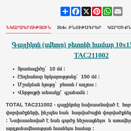
Share
Facebook
X
Pinterest
WhatsAp
Ema
ՆԿԱՐԱԳՐՈՒԹՅՈՒՆ
ՏԵԽ. ԲՆՈՒԹԱԳՐԵՐ
ԿԱՐԾԻՔ
Գայլիկոն (սվեռլո) բետոնի համար 10x
TAC211002
Տրամագիծը` 10 մմ :
Ընդհանուր երկարությունը` 150 մմ :
Մշակման նյութը` բետոն / աղյուս :
Վերջույթի տեսակը՝
գլանաձև :
TOTAL TAC211002
- գայլիկոնը նախատեսված է հո
փորվածքների, ինչպես նաև հարվածային փորվածքնե
:
Նախատեսված է
նաև գործը հեշտացնելու և առավել
արդյունավետության հասնելու համար :