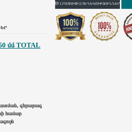
ԼՐԱՑՈՒՑԻՉ ՏԵՂԵԿՈՒԹՅՈՒՆՆԵՐ
p
il
ՆԵՐ
150 մմ TOTAL
րատման, գերարագ
րի համար
ագույն