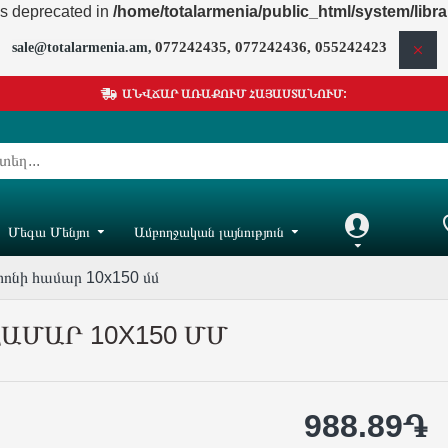
is deprecated in
/home/totalarmenia/public_html/system/libr
077242435, 077242436, 055242423
sale@totalarmenia.am,
ԱՆՎՃԱՐ ԱՌԱՔՈՒՄ ՀԱՅԱՍՏԱՆՈՒՄ:
Մեգա Մենյու
Ամբողջական լայնություն
Հաշիվ
Իմ ը
ետոնի համար 10x150 մմ
ԱՄԱՐ 10X150 ՄՄ
988.89֏