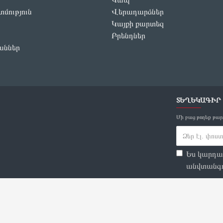
մություն
Վերադարձներ
Կայքի քարտեզ
Բրենդներ
աններ
ՏԵՂԵԿԱԳԻՐ
Մի բաց թողեք թար
Ես կարդա
անվտանգո