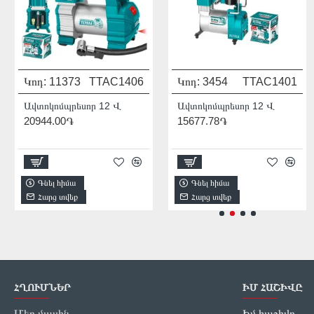
Կոդ:
11373
TTAC1406
Կոդ:
Մոդել:
3454
THDIS12222L
TTAC1401
931541
Ավտոկոմպրեսոր 12 Վ
Ավտոկոմպրեսոր 12 Վ
20944.00֏
15677.78֏
1/2
2256.00֏
Գնել հիմա
Գնել հիմա
Գնել հիմա
Հարց տվեք
Հարց տվեք
Հարց տվեք
ՀՂՈՒՄՆԵՐ
ԻՄ ՀԱՇԻՎԸ
Մեր մասին
Իմ հաշիվը