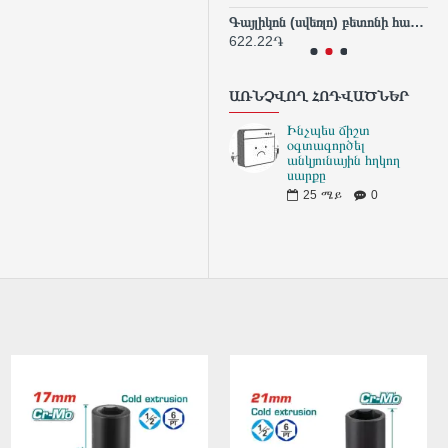
Տրիկոտաժե ձեռնոցներ և ՊՎՔ
Գայլիկոն (սվեռլո) բետոնի համար 8x120 մմ
333.00֏
622.22֏
74
ԱՌՆՉՎՈՂ ՀՈԴՎԱԾՆԵՐ
Ինչպես ճիշտ
օգտագործել
անկյունային հղկող
սարքը
25
ሜይ
0