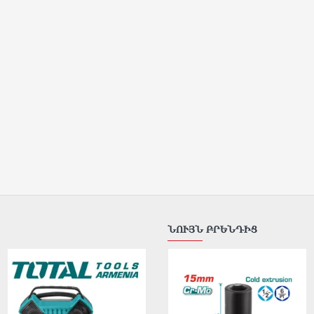
ՆՈՒՅՆ ԲՐԵՆԴԻՑ
ԹԵԺ