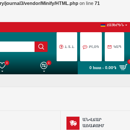
ary/journal3/vendor/Minify/HTML.php
on line
71
ՀԱՅԵՐԵՆ
Հ. Տ. Հ.
ԲԼՈԳ
ԿԱՊ
0
0
0 հատ - 0.00֏
նտրանին
Ապրանքների Համեմատում
ԱՆՎՃԱՐ
ԱՌԱՔՈՒՄ