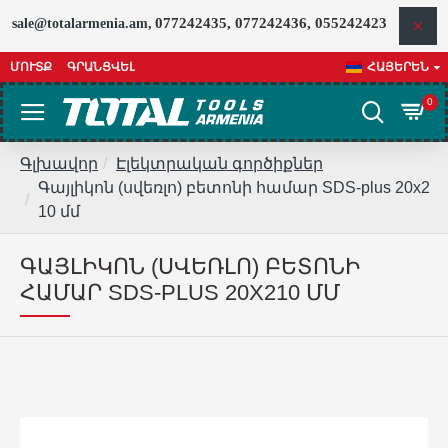
077242435, 077242436, 055242423
sale@totalarmenia.am,
ՄՈՒՏՔ
ԳՐԱՆՑՎԵԼ
ՀԱՅԵՐԵՆ
0
Գլխավոր
Էլեկտրական գործիքներ
Գայլիկոն (սվեռլո) բետոնի համար SDS-plus 20x2
10 մմ
ԳԱՅԼԻԿՈՆ (ՍՎԵՌԼՈ) ԲԵՏՈՆԻ
ՀԱՄԱՐ SDS-PLUS 20X210 ՄՄ