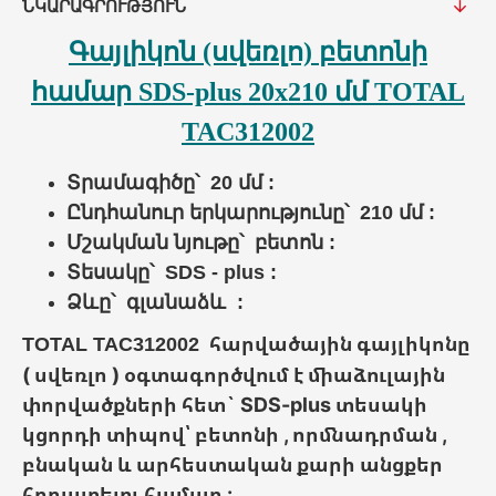
ՆԿԱՐԱԳՐՈՒԹՅՈՒՆ
Գայլիկոն (սվեռլո) բետոնի
համար SDS-plus 20x210 մմ TOTAL
TAC312002
Տրամագիծը՝ 20 մմ :
Ընդհանուր երկարությունը՝ 210 մմ :
Մշակման նյութը՝ բետոն :
Տեսակը՝ SDS - plus :
Ձևը՝
գլանաձև :
հարվածային գայլիկոնը
TOTAL TAC312002
( սվեռլո ) օգտագործվում է միաձուլային
փորվածքների հետ` SDS-plus տեսակի
կցորդի տիպով՝ բետոնի , որմնադրման ,
բնական և արհեստական քարի անցքեր
հորատելու համար :