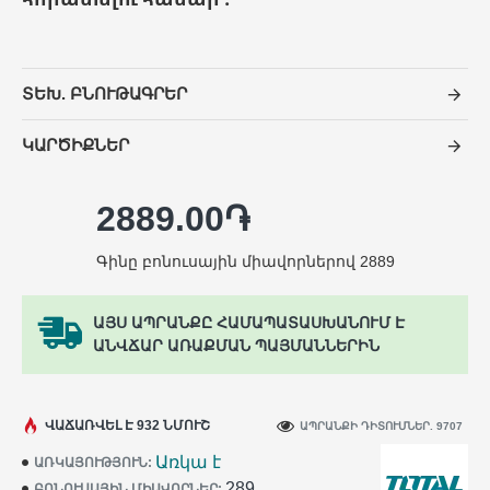
ՏԵԽ. ԲՆՈՒԹԱԳՐԵՐ
ԿԱՐԾԻՔՆԵՐ
2889.00֏
Գինը բոնուսային միավորներով 2889
ԱՅՍ ԱՊՐԱՆՔԸ ՀԱՄԱՊԱՏԱՍԽԱՆՈՒՄ Է
ԱՆՎՃԱՐ ԱՌԱՔՄԱՆ ՊԱՅՄԱՆՆԵՐԻՆ
ՎԱՃԱՌՎԵԼ Է 932 ՆՄՈՒՇ
ԱՊՐԱՆՔԻ ԴԻՏՈՒՄՆԵՐ. 9707
Առկա է
ԱՌԿԱՅՈՒԹՅՈՒՆ:
289
ԲՈՆՈՒՍԱՅԻՆ ՄԻԱՎՈՐՆԵՐ: