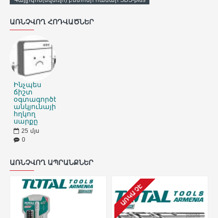
Գայլիկոն(սվեռլո) բետոնի համար SDS-plus
ԱՌՆՉՎՈՂ ՀՈԴՎԱԾՆԵՐ
Ինչպես
ճիշտ
օգտագործել
անկյունային
հղկող
սարքը
25
մյս
0
ԱՌՆՉՎՈՂ ԱՊՐԱՆՔՆԵՐ
ԱՌԿԱ ՉԷ