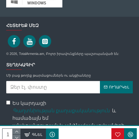
ՀԵՏԵՒԵՔ ՄԵԶ
© 2026, TotalArmenia.am, Բոլոր իրավունքները պաշտպանված են:
ՏԵՂԵԿԱԳԻՐ
Մի բաց թողեք թարմացումներն ու ակցիաները
ՈՒՂԱՐԿԵԼ
Ես կարդացի
Գաղտնիության քաղաքականություն
և
համաձայն եմ
անվտանգության և անձնական տվյալների
մշակման պայմանների հետ։
ԳՆԵԼ