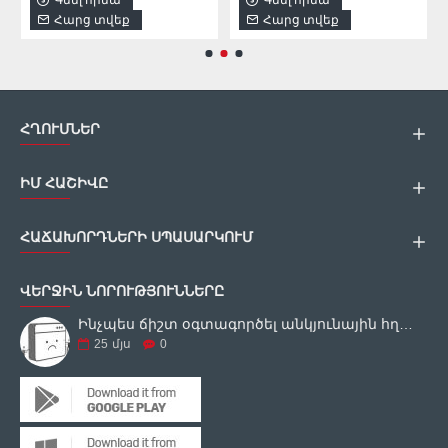
Հարց տվեք
Հարց տվեք
ՀՂՈՒՄՆԵՐ
ԻՄ ՀԱՇԻՎԸ
ՀԱՃԱԽՈՐԴՆԵՐԻ ՍՊԱՍԱՐԿՈՒՄ
ՎԵՐՋԻՆ ՆՈՐՈՒԹՅՈՒՆՆԵՐԸ
Ինչպես ճիշտ օգտագործել անկյունային հղկող սարքը
25
մյս
0