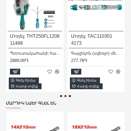
Մոդել:
THT250FL1206
Մոդել:
TAC110301
11488
4173
0 մմ
Պտուտակահանի հավաքածու ՝ ճկուն շղթայով 12 հատ
Գայլիկոն (սվեռլո) մետաղի 3 x 61 մմ
2889.00֏
277.78֏
Գնել հիմա
Գնել հիմա
Հարց տվեք
Հարց տվեք
ՄԱՐԴԻԿ ՆԱԵՒ ԳՆԵԼ ԵՆ