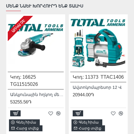
ՄԵՆՔ ՆԱԵՒ ԽՈՐՀՈՒՐԴ ԵՆՔ ՏԱԼԻՍ
ԱՌԿԱ ՉԷ
Կոդ:
16625
Կոդ:
11373
TTAC1406
TG11515026
Ավտոկոմպրեսոր 12 Վ
Անկյունային հղկող մեքենա (ԱՀՄ) - Բալգարկա /1500Վատտ/125մմ/Արտադրական/INDUSTRIAL
20944.00֏
53255.56֏
Գնել հիմա
Գնել հիմա
Հարց տվեք
Հարց տվեք