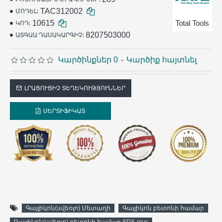
TAC312002
ՄՈԴԵԼ:
10615
Total Tools
ԿՈԴ:
8207503000
ԱՏԳԱԱ ԴԱՍԱԿԱՐԳԻՉ:
Կարծինքներ 0
-
Կարծիք հայտնել
ԼՐԱՑՈՒՑԻՉ ՏԵՂԵԿՈՒԹՅՈՒՆՆԵՐ
ՍԵՐՏԻՖԻԿԱՏ
Գայլիկոն(սվեռլո) Մետաղի
Գայլիկոն բետոնի համար