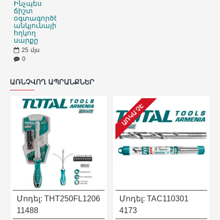
Ինչպես
ճիշտ
օգտագործել
անկյունային
հղկող
սարքը
25
մյս
0
ԱՌՆՉՎՈՂ ԱՊՐԱՆՔՆԵՐ
ԱՌԿԱ ՉԷ
Մոդել:
THT250FL1206
Մոդել:
TAC110301
11488
4173