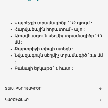
Վայրէջքի տրամագիծը ՝ 1/2 դյույմ :
Հարվածային հորատում - այո :
Առավելագույն սեղմիչ տրամագիծը ՝ 13
մմ :
Քարտրիջի տիպի ստեղն :
Նվազագույն սեղմիչ տրամագիծ ՝ 1,5 մմ
:
Բանալի երկաթե ՝ 1 հատ :
ՏԵԽ. ԲՆՈՒԹԱԳՐԵՐ
ԿԱՐԾԻՔՆԵՐ