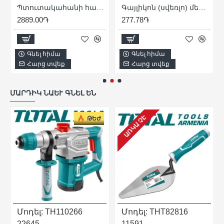
0 մմ
Պտուտակահանի հավաքածու ՝ ճկուն շղթայով 12 հատ
Գայլիկոն (սվեռլո) մետաղի 3 x 61 մմ
2889.00֏
277.78֏
Գնել հիմա
Գնել հիմա
Հարց տվեք
Հարց տվեք
ՄԱՐԴԻԿ ՆԱԵՒ ԳՆԵԼ ԵՆ
ԱՌԿԱ ՉԷ
ԹԵԺ
Մոդել:
TH110266
Մոդել:
THT82816
22645
11591