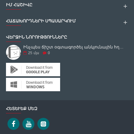
ԻՄ ՀԱՇԻՎԸ
ՀԱՃԱԽՈՐԴՆԵՐԻ ՍՊԱՍԱՐԿՈՒՄ
ՎԵՐՋԻՆ ՆՈՐՈՒԹՅՈՒՆՆԵՐԸ
Ինչպես ճիշտ օգտագործել անկյունային հղկող սարքը
25
մյս
0
ՀԵՏԵՒԵՔ ՄԵԶ