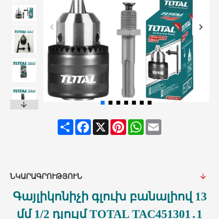
Share
Facebook
X
Pinterest
WhatsApp
Email
ՆԿԱՐԱԳՐՈՒԹՅՈՒՆ
Գայլիկոնիչի գլուխ բանալիով 13
մմ 1/2 դյույմ TOTAL TAC451301․1