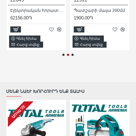
Էլեկտրական հորատիչ (Պերֆերատոր) / SDS Plus / 1050Վատտ / 4.5ջոուլ
Պատշարի մալա 200մմ
62156.00֏
1900.00֏
Գնել հիմա
Գնել հիմա
Հարց տվեք
Հարց տվեք
ՄԵՆՔ ՆԱԵՒ ԽՈՐՀՈՒՐԴ ԵՆՔ ՏԱԼԻՍ
ԱՌԿԱ ՉԷ