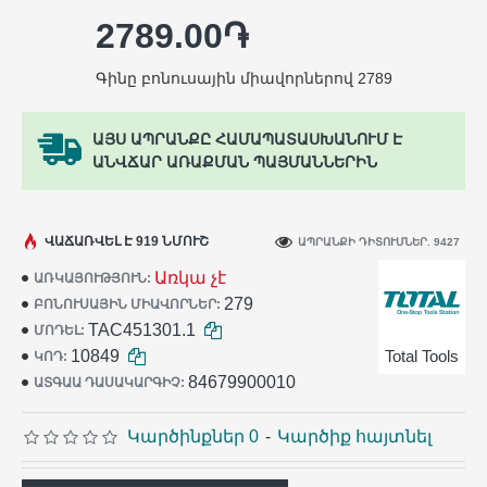
2789.00֏
Գինը բոնուսային միավորներով 2789
ԱՅՍ ԱՊՐԱՆՔԸ ՀԱՄԱՊԱՏԱՍԽԱՆՈՒՄ Է
ԱՆՎՃԱՐ ԱՌԱՔՄԱՆ ՊԱՅՄԱՆՆԵՐԻՆ
ՎԱՃԱՌՎԵԼ Է 919 ՆՄՈՒՇ
ԱՊՐԱՆՔԻ ԴԻՏՈՒՄՆԵՐ. 9427
Առկա չէ
ԱՌԿԱՅՈՒԹՅՈՒՆ:
279
ԲՈՆՈՒՍԱՅԻՆ ՄԻԱՎՈՐՆԵՐ:
TAC451301.1
ՄՈԴԵԼ:
10849
Total Tools
ԿՈԴ:
84679900010
ԱՏԳԱԱ ԴԱՍԱԿԱՐԳԻՉ:
Կարծինքներ 0
-
Կարծիք հայտնել