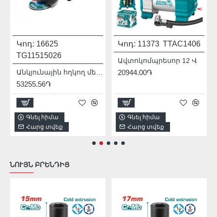
Կոդ:
16625
Կոդ:
11373
TTAC1406
TG11515026
Ավտոկոմպրեսոր 12 Վ
Անկյունային հղկող մեքենա (ԱՀՄ) - Բալգարկա /1500Վատտ/125մմ/Արտադրական/INDUSTRIAL
20944.00֏
53255.56֏
Գնել հիմա
Գնել հիմա
Հարց տվեք
Հարց տվեք
ՆՈՒՅՆ ԲՐԵՆԴԻՑ