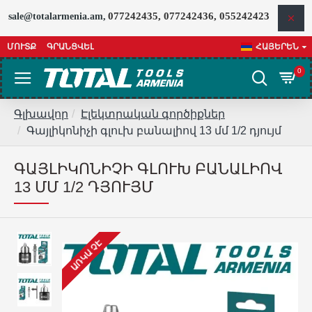
077242435, 077242436, 055242423
sale@totalarmenia.am,
ՄՈՒՏՔ
ԳՐԱՆՑՎԵԼ
ՀԱՅԵՐԵՆ
0
Գլխավոր
Էլեկտրական գործիքներ
Գայլիկոնիչի գլուխ բանալիով 13 մմ 1/2 դյույմ
ԳԱՅԼԻԿՈՆԻՉԻ ԳԼՈՒԽ ԲԱՆԱԼԻՈՎ
13 ՄՄ 1/2 ԴՅՈՒՅՄ
ԱՌԿԱ ՉԷ