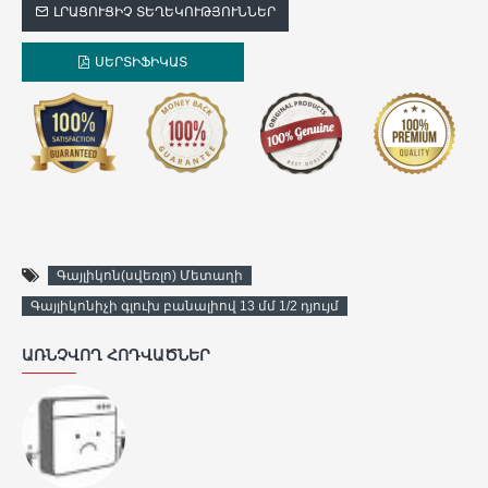
ԼՐԱՑՈՒՑԻՉ ՏԵՂԵԿՈՒԹՅՈՒՆՆԵՐ
ՍԵՐՏԻՖԻԿԱՏ
Գայլիկոն(սվեռլո) Մետաղի
Գայլիկոնիչի գլուխ բանալիով 13 մմ 1/2 դյույմ
ԱՌՆՉՎՈՂ ՀՈԴՎԱԾՆԵՐ