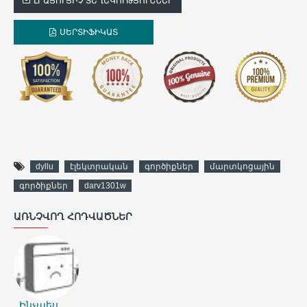
ԼՐԱՑՈՒՑԻՉ ՏԵՂԵԿՈՒԹՅՈՒՆՆԵՐ
ՍԵՐՏԻՖԻԿԱՏ
dyllu
էլեկտրական
գործիքներ
մարտկոցային
գործիքներ
darv1301w
ԱՌՆՉՎՈՂ ՀՈԴՎԱԾՆԵՐ
Ինչպես