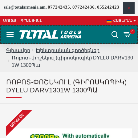
077242435, 077242436, 055242423
sale@totalarmenia.am,
ՄՈՒՏՔ
ԳՐԱՆՑՎԵԼ
ՀԱՅԵՐԵՆ
0
Գլխավոր
Էլեկտրական գործիքներ
Ռոբոտ-փոշեկուլ (գիրոսկոպիկ) DYLLU DARV130
1W 1300Պա
ՌՈԲՈՏ-ՓՈՇԵԿՈՒԼ (ԳԻՐՈՍԿՈՊԻԿ)
DYLLU DARV1301W 1300ՊԱ
ԱՌԿԱ ՉԷ