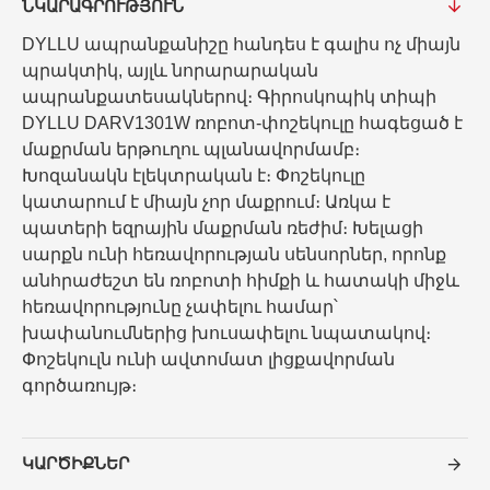
ՆԿԱՐԱԳՐՈՒԹՅՈՒՆ
DYLLU ապրանքանիշը հանդես է գալիս ոչ միայն
պրակտիկ, այլև նորարարական
ապրանքատեսակներով։ Գիրոսկոպիկ տիպի
DYLLU DARV1301W ռոբոտ-փոշեկուլը հագեցած է
մաքրման երթուղու պլանավորմամբ։
Խոզանակն էլեկտրական է։ Փոշեկուլը
կատարում է միայն չոր մաքրում։ Առկա է
պատերի եզրային մաքրման ռեժիմ։ Խելացի
սարքն ունի հեռավորության սենսորներ, որոնք
անհրաժեշտ են ռոբոտի հիմքի և հատակի միջև
հեռավորությունը չափելու համար՝
խափանումներից խուսափելու նպատակով։
Փոշեկուլն ունի ավտոմատ լիցքավորման
գործառույթ։
ԿԱՐԾԻՔՆԵՐ