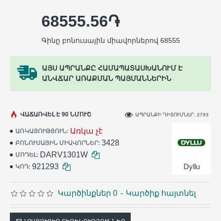
68555.56֏
Գինը բոնուսային միավորներով 68555
ԱՅՍ ԱՊՐԱՆՔԸ ՀԱՄԱՊԱՏԱՍԽԱՆՈՒՄ Է
ԱՆՎՃԱՐ ԱՌԱՔՄԱՆ ՊԱՅՄԱՆՆԵՐԻՆ
ՎԱՃԱՌՎԵԼ Է 90 ՆՄՈՒՇ
ԱՊՐԱՆՔԻ ԴԻՏՈՒՄՆԵՐ. 2793
Առկա չէ
ԱՌԿԱՅՈՒԹՅՈՒՆ:
3428
ԲՈՆՈՒՍԱՅԻՆ ՄԻԱՎՈՐՆԵՐ:
DARV1301W
ՄՈԴԵԼ:
921293
Dyllu
ԿՈԴ:
Կարծինքներ 0
-
Կարծիք հայտնել