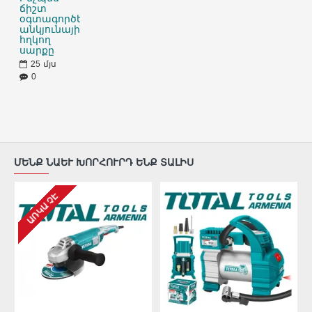
ճիշտ
օգտագործել
անկյունային
հղկող
սարքը
25
մյս
0
ՄԵՆՔ ՆԱԵՒ ԽՈՐՀՈՒՐԴ ԵՆՔ ՏԱԼԻՍ
ԱՌԿԱ ՉԷ