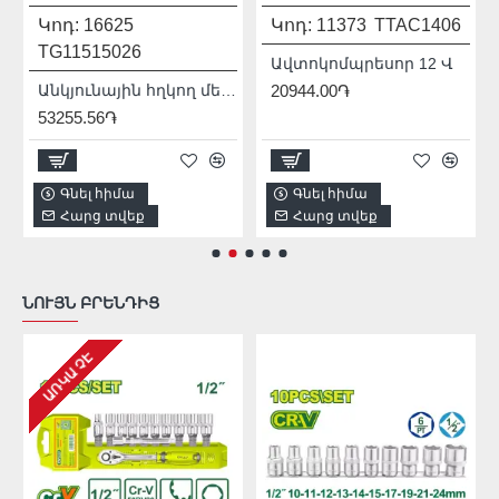
Կոդ:
16625
Կոդ:
11373
TTAC1406
TG11515026
Ավտոկոմպրեսոր 12 Վ
Անկյունային հղկող մեքենա (ԱՀՄ) - Բալգարկա /1500Վատտ/125մմ/Արտադրական/INDUSTRIAL
20944.00֏
53255.56֏
Գնել հիմա
Գնել հիմա
Հարց տվեք
Հարց տվեք
ՆՈՒՅՆ ԲՐԵՆԴԻՑ
ԱՌԿԱ ՉԷ