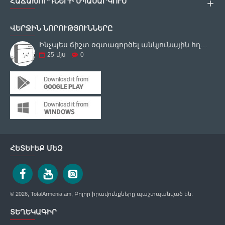
ՀԱՃԱԽՈՐԴՆԵՐԻ ՍՊԱՍԱՐԿՈՒՄ
ՎԵՐՋԻՆ ՆՈՐՈՒԹՅՈՒՆՆԵՐԸ
Ինչպես ճիշտ օգտագործել անկյունային հղկող սարքը
25
մյս
0
ՀԵՏԵՒԵՔ ՄԵԶ
© 2026, TotalArmenia.am, Բոլոր իրավունքները պաշտպանված են:
ՏԵՂԵԿԱԳԻՐ