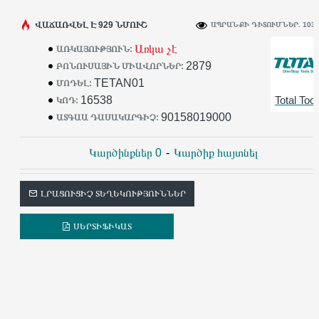
ՎԱՃԱՌՎԵԼ Է 929 ՆՄՈՒՇ
ԱՊՐԱՆՔԻ ԴԻՏՈՒՄՆԵՐ. 103
Առկա չէ
ԱՌԿԱՅՈՒԹՅՈՒՆ:
2879
ԲՈՆՈՒՍԱՅԻՆ ՄԻԱՎՈՐՆԵՐ:
TETAN01
ՄՈԴԵԼ:
16538
Total Tool
ԿՈԴ:
90158019000
ԱՏԳԱԱ ԴԱՍԱԿԱՐԳԻՉ:
Կարծինքներ 0
-
Կարծիք հայտնել
ԼՐԱՑՈՒՑԻՉ ՏԵՂԵԿՈՒԹՅՈՒՆՆԵՐ
ՍԵՐՏԻՖԻԿԱՏ