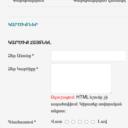
Փաթեթավորում
Փաթեթավորված գունավոր
ԿԱՐԾԻՔՆԵՐ
ԿԱՐԾԻՔ ՀԱՅՏՆԵԼ
Ձեր Անունը
Ձեր Կարծիքը
Զգուշացում։
HTML նշումը չի
ապահովվում: Կիրառեք սովորական
տեքստ։
Վատ
Լավ
Գնահատում