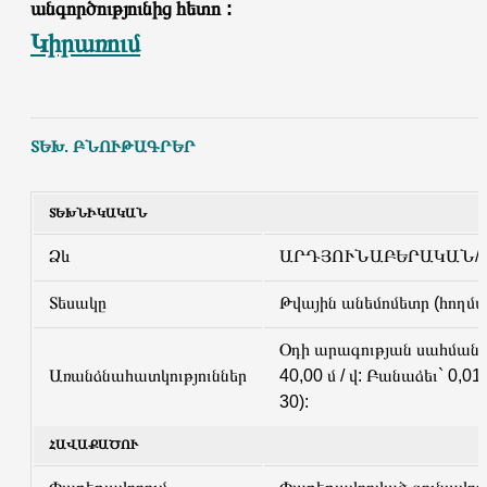
անգործությունից հետո :
Կիրառում
ՏԵԽ. ԲՆՈՒԹԱԳՐԵՐ
ՏԵԽՆԻԿԱԿԱՆ
Ձև
ԱՐԴՅՈՒՆԱԲԵՐԱԿԱՆ/I
Տեսակը
Թվային անեմոմետր (հողմ
Օդի արագության սահմանը`
Առանձնահատկություններ
40,00 մ / վ: Բանաձեւ` 0,01
30):
ՀԱՎԱՔԱԾՈՒ