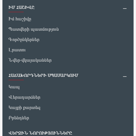
ԻՄ ՀԱՇԻՎԸ
Իմ հաշիվը
Պատվերի պատմություն
Գործընկերներ
Լրատու
Նվեր-վկայականներ
ՀԱՃԱԽՈՐԴՆԵՐԻ ՍՊԱՍԱՐԿՈՒՄ
Կապ
Վերադարձներ
Կայքի քարտեզ
Բրենդներ
ՎԵՐՋԻՆ ՆՈՐՈՒԹՅՈՒՆՆԵՐԸ