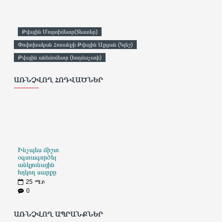
Թվային Մուլտիմետր(Տեստեր)
Փոփոխական Հոսանքի Թվային Աքցան (Կլեշ)
Թվային անեմոմետր (հողմաչափ)
ԱՌՆՉՎՈՂ ՀՈԴՎԱԾՆԵՐ
Ինչպես ճիշտ
օգտագործել
անկյունային
հղկող սարքը
25
ሜይ
0
ԱՌՆՉՎՈՂ ԱՊՐԱՆՔՆԵՐ