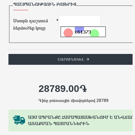
ՊԱՇՏՊԱՆՈՒԹՅՈՒՆ ԲՈՏԵՐԻՑ
Ստորև դաշտում
ներմուծեք կոդը
ՇԱՐՈՒՆԱԿԵԼ
28789.00֏
Գինը բոնուսային միավորներով 28789
ԱՅՍ ԱՊՐԱՆՔԸ ՀԱՄԱՊԱՏԱՍԽԱՆՈՒՄ Է ԱՆՎՃԱՐ
ԱՌԱՔՄԱՆ ՊԱՅՄԱՆՆԵՐԻՆ