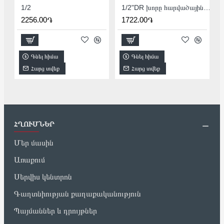
1/2
1/2"DR խորը հարվածային գլխիկ TOTAL THDIS12122L
2256.00֏
1722.00֏
Գնել հիմա
Գնել հիմա
Հարց տվեք
Հարց տվեք
ՀՂՈՒՄՆԵՐ
Մեր մասին
Առաքում
Սերվիս կենտրոն
Գաղտնիության քաղաքականություն
Պայմաններ և դրույթներ