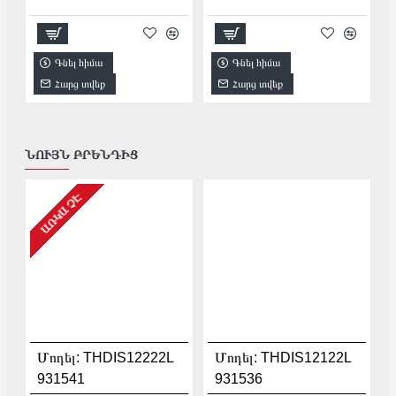
Գնել հիմա
Գնել հիմա
Հարց տվեք
Հարց տվեք
ՆՈՒՅՆ ԲՐԵՆԴԻՑ
ԱՌԿԱ ՉԷ
Մոդել:
THDIS12222L
Մոդել:
THDIS12122L
931541
931536