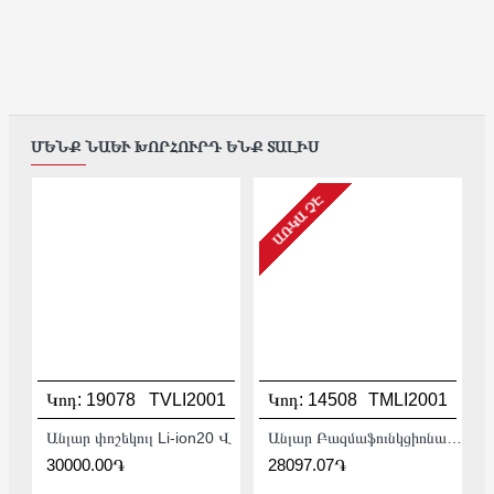
ՄԵՆՔ ՆԱԵՒ ԽՈՐՀՈՒՐԴ ԵՆՔ ՏԱԼԻՍ
ԱՌԿԱ ՉԷ
Կոդ:
19078
TVLI2001
Կոդ:
14508
TMLI2001
Անլար փոշեկուլ Li-ion20 Վ
Անլար Բազմաֆունկցիոնալ գործիք (Ռենովատոր) 20Վ :
30000.00֏
28097.07֏