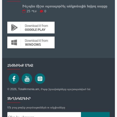
Ինչպես ճիշտ օգտագործել անկյունային հղկող սարքը
25
ሜይ
0
ՀԵՏԵՒԵՔ ՄԵԶ
© 2026, TotalArmenia.am, Բոլոր իրավունքները պաշտպանված են:
ՏԵՂԵԿԱԳԻՐ
Մի բաց թողեք թարմացումներն ու ակցիաները