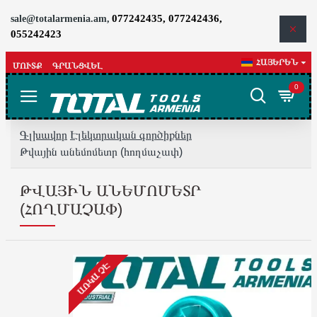
077242435, 077242436,
sale@totalarmenia.am,
055242423
ՀԱՅԵՐԵՆ
ՄՈՒՏՔ
ԳՐԱՆՑՎԵԼ
0
Գլխավոր
Էլեկտրական գործիքներ
Թվային անեմոմետր (հողմաչափ)
ԹՎԱՅԻՆ ԱՆԵՄՈՄԵՏՐ
(ՀՈՂՄԱՉԱՓ)
ԱՌԿԱ ՉԷ