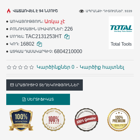
ՎԱՃԱՌՎԵԼ Է 94 ՆՄՈՒՇ
ԱՊՐԱՆՔԻ ԴԻՏՈՒՄՆԵՐ. 9339
Առկա չէ
ԱՌԿԱՅՈՒԹՅՈՒՆ:
226
ԲՈՆՈՒՍԱՅԻՆ ՄԻԱՎՈՐՆԵՐ:
TAC2131253HT
ՄՈԴԵԼ:
16802
Total Tools
ԿՈԴ:
6804210000
ԱՏԳԱԱ ԴԱՍԱԿԱՐԳԻՉ:
Կարծինքներ 0
-
Կարծիք հայտնել
ԼՐԱՑՈՒՑԻՉ ՏԵՂԵԿՈՒԹՅՈՒՆՆԵՐ
ՍԵՐՏԻՖԻԿԱՏ