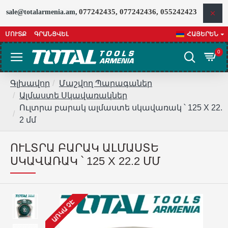
077242435, 077242436, 055242423
sale@totalarmenia.am,
ՄՈՒՏՔ
ԳՐԱՆՑՎԵԼ
ՀԱՅԵՐԵՆ
0
Գլխավոր
Մաշվող Պարագաներ
Ալմաստե Սկավառակներ
Ուլտրա բարակ ալմաստե սկավառակ ՝ 125 X 22.
2 մմ
ՈՒԼՏՐԱ ԲԱՐԱԿ ԱԼՄԱՍՏԵ
ՍԿԱՎԱՌԱԿ ՝ 125 X 22.2 ՄՄ
ԱՌԿԱ ՉԷ