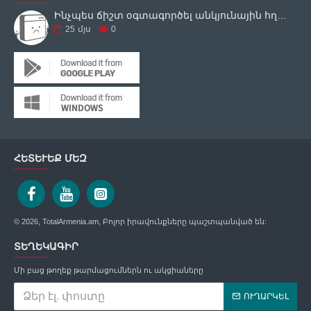
Ինչպես ճիշտ օգտագործել անկյունային հղկող սարքը
25
մյս
0
ՀԵՏԵՒԵՔ ՄԵԶ
© 2026, TotalArmenia.am, Բոլոր իրավունքները պաշտպանված են:
ՏԵՂԵԿԱԳԻՐ
Մի բաց թողեք թարմացումներն ու ակցիաները
ՈՒՂԱՐԿԵԼ