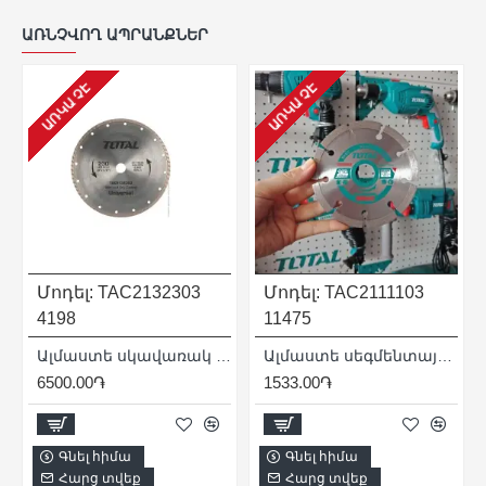
ԱՌՆՉՎՈՂ ԱՊՐԱՆՔՆԵՐ
ԱՌԿԱ ՉԷ
ԱՌԿԱ ՉԷ
Մոդել:
TAC2132303
Մոդել:
TAC2111103
4198
11475
x 22.2 մմ
Ալմաստե սկավառակ 230 x 22.2 մմ
Ալմաստե սեգմենտային սկավառակ 110 մմ
6500.00֏
1533.00֏
Գնել հիմա
Գնել հիմա
Հարց տվեք
Հարց տվեք