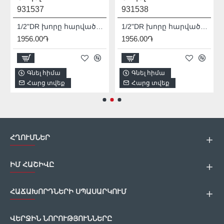
931537
931538
1/2"DR խորը հարվածային գլխիկ TOTAL THDIS12152L
1/2"DR խորը հարվածային գլխիկ TOTAL THDIS12172L
1956.00֏
1956.00֏
Գնել հիմա
Գնել հիմա
Հարց տվեք
Հարց տվեք
ՀՂՈՒՄՆԵՐ
ԻՄ ՀԱՇԻՎԸ
ՀԱՃԱԽՈՐԴՆԵՐԻ ՍՊԱՍԱՐԿՈՒՄ
ՎԵՐՋԻՆ ՆՈՐՈՒԹՅՈՒՆՆԵՐԸ