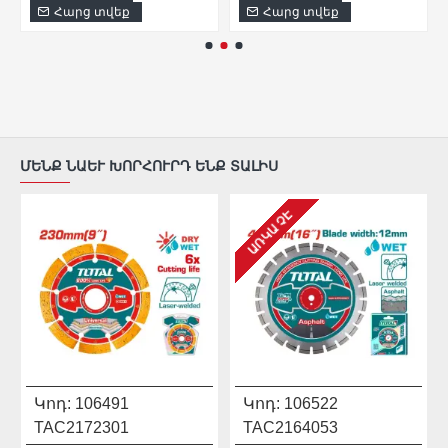
Հարց տվեք
Հարց տվեք
ՄԵՆՔ ՆԱԵՒ ԽՈՐՀՈՒՐԴ ԵՆՔ ՏԱԼԻՍ
ԱՌԿԱ ՉԷ
Կոդ:
106491
Կոդ:
106522
TAC2172301
TAC2164053