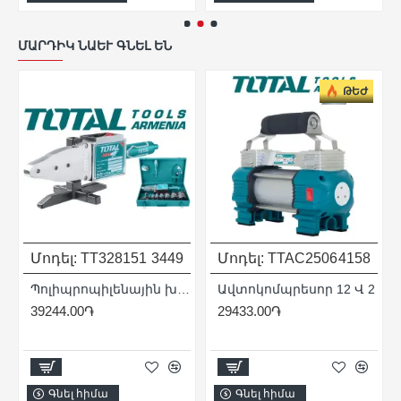
ՄԱՐԴԻԿ ՆԱԵՒ ԳՆԵԼ ԵՆ
ԹԵԺ
Մոդել:
TT328151
3449
Մոդել:
TTAC2506
4158
Պոլիպրոպիլենային խողովակների եռակցման մեքենա
Ավտոկոմպրեսոր 12 Վ 2
 կՎտ
39244.00֏
29433.00֏
Գնել հիմա
Գնել հիմա