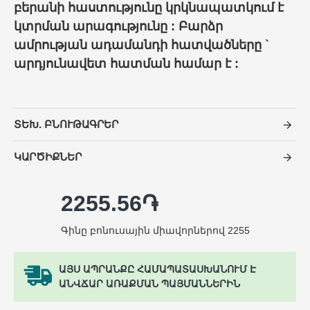
բերանի հաստությունը կրկնապատկում է
կտրման արագությունը : Բարձր
ամրության ադամանդի հատվածները `
արդյունավետ հատման համար է :
ՏԵԽ. ԲՆՈՒԹԱԳՐԵՐ
ԿԱՐԾԻՔՆԵՐ
2255.56֏
Գինը բոնուսային միավորներով 2255
ԱՅՍ ԱՊՐԱՆՔԸ ՀԱՄԱՊԱՏԱՍԽԱՆՈՒՄ Է
ԱՆՎՃԱՐ ԱՌԱՔՄԱՆ ՊԱՅՄԱՆՆԵՐԻՆ