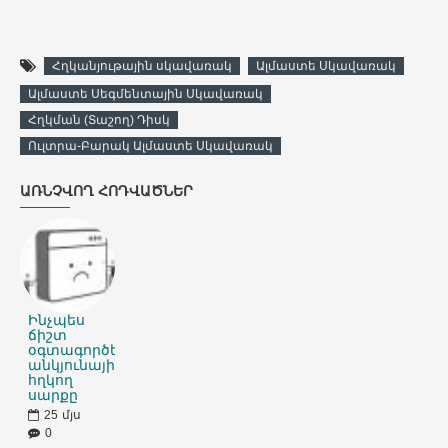
Հղկանյութային սկավառակ
Ալմաստե Սկավառակ
Ալմաստե Սեգմենտային Սկավառակ
Հղկման (Տաշող) Դիսկ
Ուլտրա-Բարակ Ալմաստե Սկավառակ
ԱՌՆՉՎՈՂ ՀՈԴՎԱԾՆԵՐ
Ինչպես
ճիշտ
օգտագործել
անկյունային
հղկող
սարքը
25
մյս
0