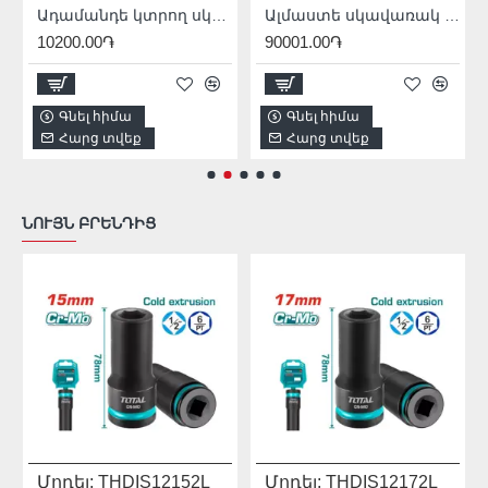
Ադամանդե կտրող սկավառակ լազերային եռակցմամբ TOTAL TAC2172301 230 մմ
Ալմաստե սկավառակ TOTAL TAC2164053
10200.00֏
90001.00֏
Գնել հիմա
Գնել հիմա
Հարց տվեք
Հարց տվեք
ՆՈՒՅՆ ԲՐԵՆԴԻՑ
Մոդել:
THDIS12152L
Մոդել:
THDIS12172L