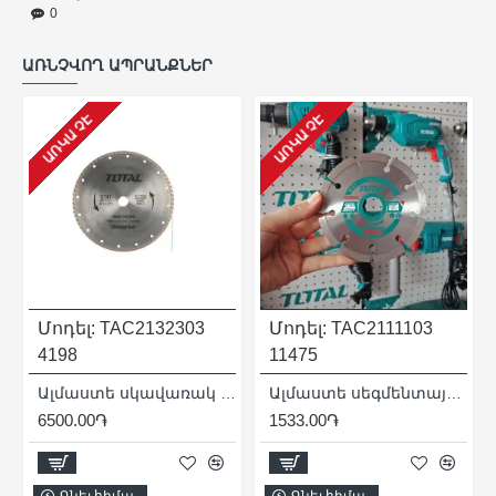
0
ԱՌՆՉՎՈՂ ԱՊՐԱՆՔՆԵՐ
ԱՌԿԱ ՉԷ
ԱՌԿԱ ՉԷ
Մոդել:
TAC2132303
Մոդել:
TAC2111103
4198
11475
x 22.2 մմ
Ալմաստե սկավառակ 230 x 22.2 մմ
Ալմաստե սեգմենտային սկավառակ 110 մմ
6500.00֏
1533.00֏
Գնել հիմա
Գնել հիմա