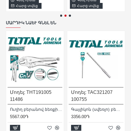
Հարց տվեք
Հարց տվեք
ՄԱՐԴԻԿ ՆԱԵՒ ԳՆԵԼ ԵՆ
Մոդել:
THT191005
Մոդել:
TAC321207
11486
100755
Ուղիղ բերանով ձեռքի սեղմիչ 250մմ
Գայլիկոն (սվեռլո) բետոնի համար SDS-max 12x260 մմ
5567.00֏
3356.00֏