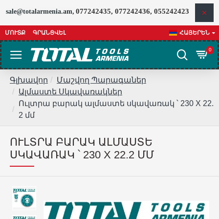
077242435, 077242436, 055242423
sale@totalarmenia.am,
ՄՈՒՏՔ
ԳՐԱՆՑՎԵԼ
ՀԱՅԵՐԵՆ
0
Գլխավոր
Մաշվող Պարագաներ
Ալմաստե Սկավառակներ
Ուլտրա բարակ ալմաստե սկավառակ ՝ 230 X 22.
2 մմ
ՈՒԼՏՐԱ ԲԱՐԱԿ ԱԼՄԱՍՏԵ
ՍԿԱՎԱՌԱԿ ՝ 230 X 22.2 ՄՄ