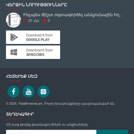
ՎԵՐՋԻՆ ՆՈՐՈՒԹՅՈՒՆՆԵՐԸ
Ինչպես ճիշտ օգտագործել անկյունային հղկող սարքը
25
մյս
0
ՀԵՏԵՒԵՔ ՄԵԶ
© 2026, TotalArmenia.am, Բոլոր իրավունքները պաշտպանված են:
ՏԵՂԵԿԱԳԻՐ
Մի բաց թողեք թարմացումներն ու ակցիաները