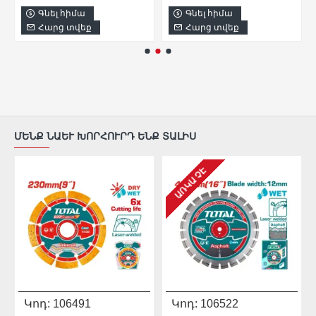
Գնել հիմա
Գնել հիմա
Հարց տվեք
Հարց տվեք
ՄԵՆՔ ՆԱԵՒ ԽՈՐՀՈՒՐԴ ԵՆՔ ՏԱԼԻՍ
ԱՌԿԱ ՉԷ
Կոդ:
106491
Կոդ:
106522