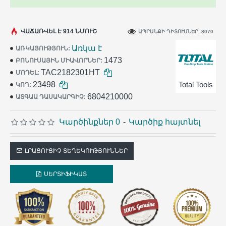
ՎԱՃԱՌՎԵԼ Է 914 ՆՄՈՒՇ
ԱՊՐԱՆՔԻ ԴԻՏՈՒՄՆԵՐ. 8070
Առկա է
ԱՌԿԱՅՈՒԹՅՈՒՆ:
1473
ԲՈՆՈՒՍԱՅԻՆ ՄԻԱՎՈՐՆԵՐ:
TAC2182301HT
ՄՈԴԵԼ:
23498
Total Tools
ԿՈԴ:
6804210000
ԱՏԳԱԱ ԴԱՍԱԿԱՐԳԻՉ:
Կարծինքներ 0
-
Կարծիք հայտնել
ԼՐԱՑՈՒՑԻՉ ՏԵՂԵԿՈՒԹՅՈՒՆՆԵՐ
ՍԵՐՏԻՖԻԿԱՏ