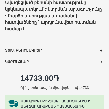
Նվազեցված բերանի հաստությունը
կրկնապատկում է կտրման արագությունը
: Բարձր ամրության ադամանդի
հատվածները ` արդյունավետ հատման
համար է :
ՏԵԽ. ԲՆՈՒԹԱԳՐԵՐ
ԿԱՐԾԻՔՆԵՐ
14733.00֏
Գինը բոնուսային միավորներով 14733
ԱՅՍ ԱՊՐԱՆՔԸ ՀԱՄԱՊԱՏԱՍԽԱՆՈՒՄ Է
ԱՆՎՃԱՐ ԱՌԱՔՄԱՆ ՊԱՅՄԱՆՆԵՐԻՆ