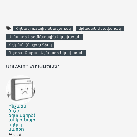
Հղկանյութային սկավառակ
Ալմաստե Սկավառակ
Ալմաստե Սեգմենտային Սկավառակ
Հղկման (Տաշող) Դիսկ
Ուլտրա-Բարակ Ալմաստե Սկավառակ
ԱՌՆՉՎՈՂ ՀՈԴՎԱԾՆԵՐ
Ինչպես
ճիշտ
օգտագործել
անկյունային
հղկող
սարքը
25
մյս