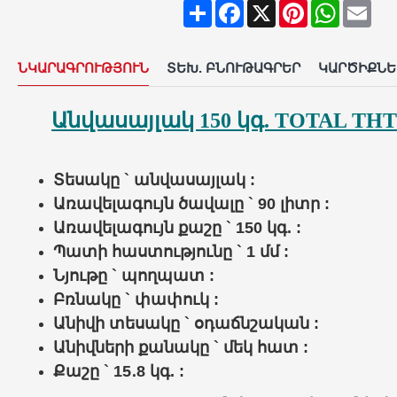
Share
Facebook
X
Pinterest
WhatsAp
Ema
ՆԿԱՐԱԳՐՈՒԹՅՈՒՆ
ՏԵԽ. ԲՆՈՒԹԱԳՐԵՐ
ԿԱՐԾԻՔՆԵ
Անվասայլակ 150 կգ. TOTAL TH
Տեսակը ` անվասայլակ :
Առավելագույն ծավալը ` 90 լիտր :
Առավելագույն քաշը ` 150 կգ. :
Պատի հաստությունը ` 1 մմ :
Նյութը ` պողպատ :
Բռնակը ` փափուկ :
Անիվի տեսակը ` օդաճնշական :
Անիվների քանակը ` մեկ հատ :
Քաշը ` 15․8 կգ. :