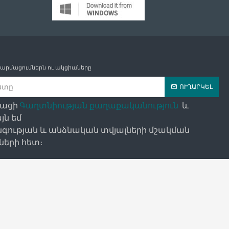
թարմացումներն ու ակցիաները
ՈՒՂԱՐԿԵԼ
դացի
Գաղտնիության քաղաքականություն
և
յն եմ
գության և անձնական տվյալների մշակման
երի հետ։