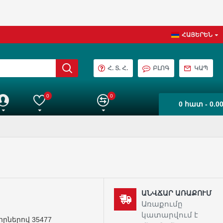
ՀԱՅԵՐԵՆ
Հ. Տ. Հ.
ԲԼՈԳ
ԿԱՊ
0
0
0 հատ - 0.0
աշիվ
Իմ ընտրանին
Ապրանքների Համեմատում
ԱՆՎՃԱՐ ԱՌԱՔՈՒՄ
Առաքումը
կատարվում է
որներով 35477