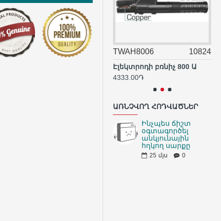
TW22005
10823
TWAH8006
10824
TH
Եռակցման սարք 200 Ա
Էլեկտրոդի բռնիչ 800 Ա
Ամ
110806.33֏
4333.00֏
27
ԱՌՆՉՎՈՂ ՀՈԴՎԱԾՆԵՐ
Ինչպես ճիշտ
օգտագործել
անկյունային
հղկող սարքը
25
մյս
0