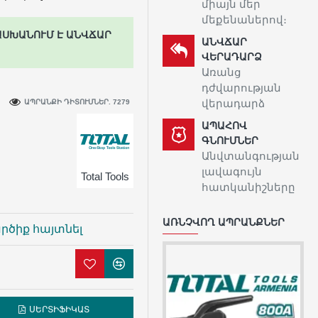
միայն մեր
մեքենաներով։
ԱՍԽԱՆՈՒՄ Է ԱՆՎՃԱՐ
ԱՆՎՃԱՐ
ՎԵՐԱԴԱՐՁ
Առանց
դժվարության
վերադարձ
ԱՊՐԱՆՔԻ ԴԻՏՈՒՄՆԵՐ. 7279
ԱՊԱՀՈՎ
ԳՆՈՒՄՆԵՐ
Անվտանգության
լավագույն
Total Tools
հատկանիշները
ԱՌՆՉՎՈՂ ԱՊՐԱՆՔՆԵՐ
րծիք հայտնել
ՍԵՐՏԻՖԻԿԱՏ