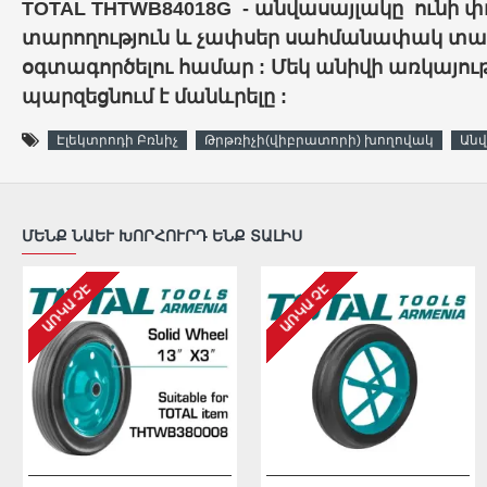
TOTAL THTWB84018G - անվասայլակը
ունի
փ
տարողություն և չափսեր սահմանափակ տա
օգտագործելու համար : Մեկ անիվի առկայու
պարզեցնում է մանևրելը :
Էլեկտրոդի Բռնիչ
Թրթռիչի(վիբրատորի) խողովակ
Անվ
ՄԵՆՔ ՆԱԵՒ ԽՈՐՀՈՒՐԴ ԵՆՔ ՏԱԼԻՍ
ԱՌԿԱ ՉԷ
ԱՌԿԱ ՉԷ
ԱՌԿԱ ՉԷ