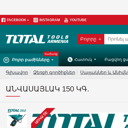
FACEBOOK
INSTAGRAM
YOUTUBE
Բոլորը
Վաճառք
Հատուկ
Բացվող ց
Բոլոր բաժինները
Գլխավոր
Ձեռքի գործիքներ
Սայլակներ և Անիվն
ԱՆՎԱՍԱՅԼԱԿ 150 ԿԳ.
ԱՌԿԱ ՉԷ