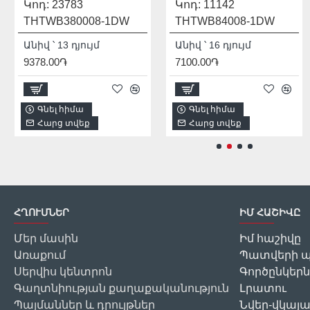
Կոդ:
23783
Կոդ:
Մոդել:
11142
THDIS12222L
THTWB380008-1DW
THTWB84008-1DW
931541
Անիվ ՝ 13 դյույմ
Անիվ ՝ 16 դյույմ
1/2
9378.00֏
7100.00֏
2256.00֏
Գնել հիմա
Գնել հիմա
Գնել հիմա
Հարց տվեք
Հարց տվեք
Հարց տվեք
ՀՂՈՒՄՆԵՐ
ԻՄ ՀԱՇԻՎԸ
Մեր մասին
Իմ հաշիվը
Առաքում
Պատվերի պ
Սերվիս կենտրոն
Գործընկերն
Գաղտնիության քաղաքականություն
Լրատու
Պայմաններ և դրույթներ
Նվեր-վկայ