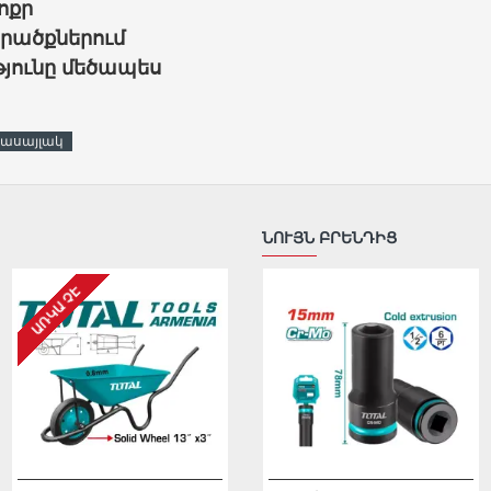
ոքր
րածքներում
թյունը մեծապես
ասայլակ
ՆՈՒՅՆ ԲՐԵՆԴԻՑ
ԱՌԿԱ ՉԷ
ԱՌԿԱ ՉԷ