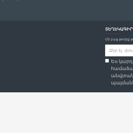
ՏԵՂԵԿԱԳԻՐ
Մի բաց թողեք 
Ես կար
համաձա
անվտան
պայմանն