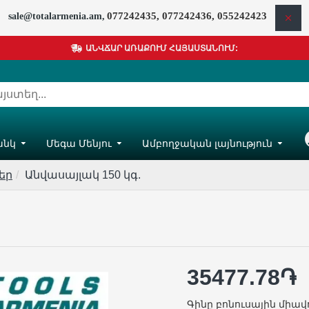
077242435, 077242436, 055242423
sale@totalarmenia.am,
ԱՆՎՃԱՐ ԱՌԱՔՈՒՄ ՀԱՅԱՍՏԱՆՈՒՄ:
անկ
Մեգա Մենյու
Ամբողջական լայնություն
Հ
եր
Անվասայլակ 150 կգ.
35477.78֏
Գինը բոնուսային միավ