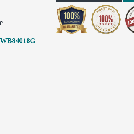
p
il
Ր
TWB84018G