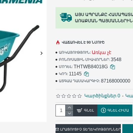
ԱՅՍ ԱՊՐԱՆՔԸ ՀԱՄԱՊԱՏ
ԱՌԱՔՄԱՆ ՊԱՅՄԱՆՆԵՐԻՆ
ՎԱՃԱՌՎԵԼ Է 90 ՆՄՈՒՇ
Առկա չէ
ԱՌԿԱՅՈՒԹՅՈՒՆ:
3548
ԲՈՆՈՒՍԱՅԻՆ ՄԻԱՎՈՐՆԵՐ:
THTWB84018G
ՄՈԴԵԼ:
11145
ԿՈԴ:
87168000000
ԱՏԳԱԱ ԴԱՍԱԿԱՐԳԻՉ:
Կարծինքներ 0
-
Կա
ԳՆԵԼ
ԳՆԵԼ ՀԻՄԱ
ԼՐԱՑՈՒՑԻՉ ՏԵՂԵԿՈՒԹՅՈՒՆՆԵՐ