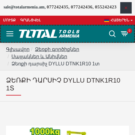
077242435, 077242436, 055242423
sale@totalarmenia.am,
ՄՈՒՏՔ
ԳՐԱՆՑՎԵԼ
ՀԱՅԵՐԵՆ
0
Գլխավոր
Ձեռքի գործիքներ
Սայլակներ և Անիվներ
Ձեռքի դարսիչ DYLLU DTNK1R10 1տ
ՁԵՌՔԻ ԴԱՐՍԻՉ DYLLU DTNK1R10
1Տ