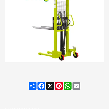
Share
Facebook
X
Pinterest
WhatsApp
Email