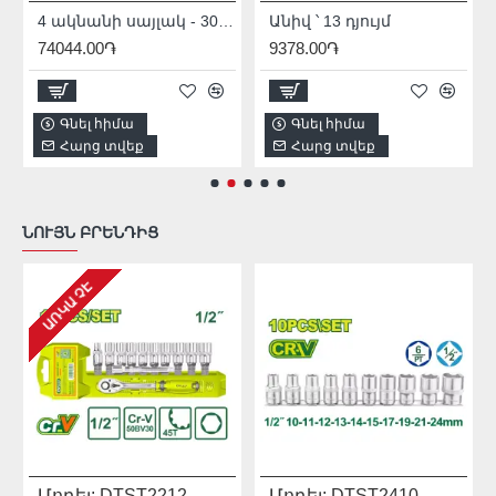
4 ակնանի սայլակ - 300 կգ
Անիվ ՝ 13 դյույմ
74044.00֏
9378.00֏
Գնել հիմա
Գնել հիմա
Հարց տվեք
Հարց տվեք
ՆՈՒՅՆ ԲՐԵՆԴԻՑ
ԱՌԿԱ ՉԷ
Մոդել:
DTST2212
Մոդել:
DTST2410