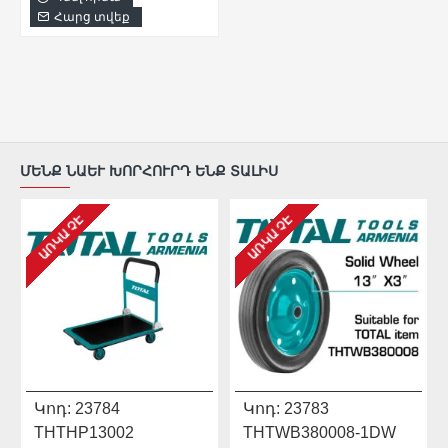
Հարց տվեք
ՄԵՆՔ ՆԱԵՒ ԽՈՐՀՈՒՐԴ ԵՆՔ ՏԱԼԻՍ
ԱՌԿԱ ՉԷ
ԱՌԿԱ ՉԷ
Կոդ:
23784
Կոդ:
23783
THTHP13002
THTWB380008-1DW