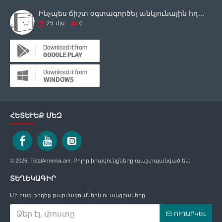
Ինչպես ճիշտ օգտագործել անկյունային հղկող սարքը
25
մյս
0
ՀԵՏԵՒԵՔ ՄԵԶ
© 2026, TotalArmenia.am, Բոլոր իրավունքները պաշտպանված են:
ՏԵՂԵԿԱԳԻՐ
Մի բաց թողեք թարմացումներն ու ակցիաները
ՈՒՂԱՐԿԵԼ