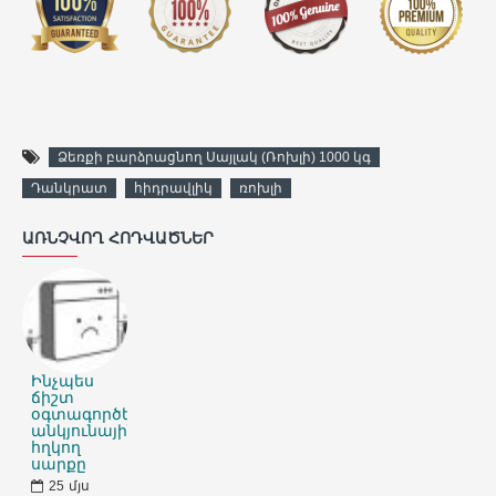
Ձեռքի բարձրացնող Սայլակ (Ռոխլի) 1000 կգ
Դանկրատ
հիդրավլիկ
ռոխլի
ԱՌՆՉՎՈՂ ՀՈԴՎԱԾՆԵՐ
Ինչպես
ճիշտ
օգտագործել
անկյունային
հղկող
սարքը
25
մյս