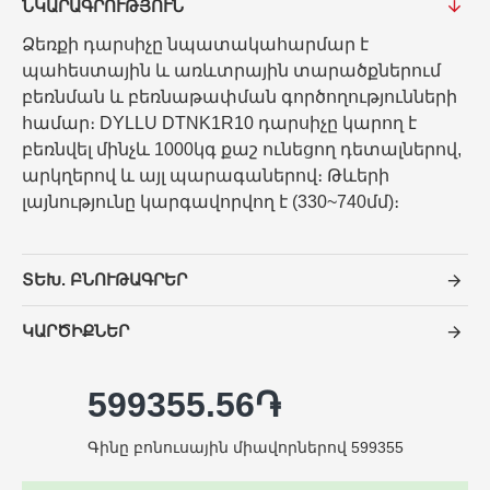
ՆԿԱՐԱԳՐՈՒԹՅՈՒՆ
Ձեռքի դարսիչը նպատակահարմար է
պահեստային և առևտրային տարածքներում
բեռնման և բեռնաթափման գործողությունների
համար։ DYLLU DTNK1R10 դարսիչը կարող է
բեռնվել մինչև 1000կգ քաշ ունեցող դետալներով,
արկղերով և այլ պարագաներով։ Թևերի
լայնությունը կարգավորվող է (330~740մմ)։
ՏԵԽ. ԲՆՈՒԹԱԳՐԵՐ
ԿԱՐԾԻՔՆԵՐ
599355.56֏
Գինը բոնուսային միավորներով 599355