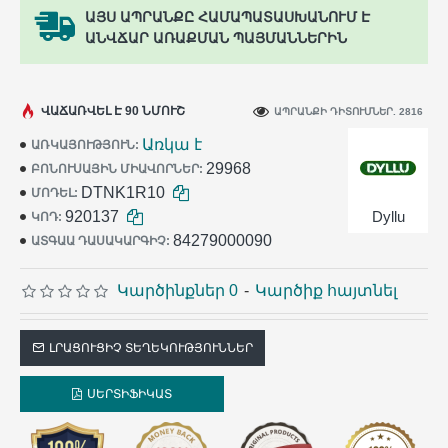
ԱՅՍ ԱՊՐԱՆՔԸ ՀԱՄԱՊԱՏԱՍԽԱՆՈՒՄ Է
ԱՆՎՃԱՐ ԱՌԱՔՄԱՆ ՊԱՅՄԱՆՆԵՐԻՆ
ՎԱՃԱՌՎԵԼ Է 90 ՆՄՈՒՇ
ԱՊՐԱՆՔԻ ԴԻՏՈՒՄՆԵՐ. 2816
Առկա է
ԱՌԿԱՅՈՒԹՅՈՒՆ:
29968
ԲՈՆՈՒՍԱՅԻՆ ՄԻԱՎՈՐՆԵՐ:
DTNK1R10
ՄՈԴԵԼ:
920137
Dyllu
ԿՈԴ:
84279000090
ԱՏԳԱԱ ԴԱՍԱԿԱՐԳԻՉ:
Կարծինքներ 0
-
Կարծիք հայտնել
ԼՐԱՑՈՒՑԻՉ ՏԵՂԵԿՈՒԹՅՈՒՆՆԵՐ
ՍԵՐՏԻՖԻԿԱՏ