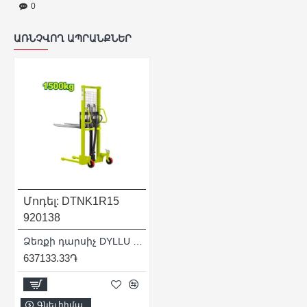
0
ԱՌՆՉՎՈՂ ԱՊՐԱՆՔՆԵՐ
Մոդել:
DTNK1R15
920138
Ձեռքի դարսիչ DYLLU DTNK1R15 1.5տ
637133.33֏
Գնել հիմա