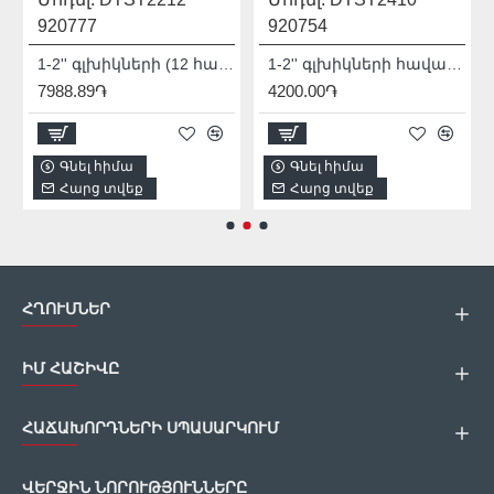
920777
920754
1-2'' գլխիկների (12 հատ) հավաքածու DYLLU DTST2212 10-24մմ
1-2'' գլխիկների հավաքածու (10 հատ) DYLLU DTST2410 10-24մմ
7988.89֏
4200.00֏
Գնել հիմա
Գնել հիմա
Հարց տվեք
Հարց տվեք
ՀՂՈՒՄՆԵՐ
ԻՄ ՀԱՇԻՎԸ
ՀԱՃԱԽՈՐԴՆԵՐԻ ՍՊԱՍԱՐԿՈՒՄ
ՎԵՐՋԻՆ ՆՈՐՈՒԹՅՈՒՆՆԵՐԸ