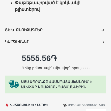
Փաթեթավորված է կրկնակի
բլիստերով
ՏԵԽ. ԲՆՈՒԹԱԳՐԵՐ
ԿԱՐԾԻՔՆԵՐ
5555.56֏
Գինը բոնուսային միավորներով 5555
ԱՅՍ ԱՊՐԱՆՔԸ ՀԱՄԱՊԱՏԱՍԽԱՆՈՒՄ Է
ԱՆՎՃԱՐ ԱՌԱՔՄԱՆ ՊԱՅՄԱՆՆԵՐԻՆ
ՎԱՃԱՌՎԵԼ Է 917 ՆՄՈՒՇ
ԱՊՐԱՆՔԻ ԴԻՏՈՒՄՆԵՐ. 3475