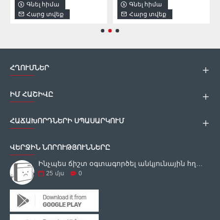
Գնել հիմա
Գնել հիմա
Հարց տվեք
Հարց տվեք
ՀՂՈՒՄՆԵՐ
ԻՄ ՀԱՇԻՎԸ
ՀԱՃԱԽՈՐԴՆԵՐԻ ՍՊԱՍԱՐԿՈՒՄ
ՎԵՐՋԻՆ ՆՈՐՈՒԹՅՈՒՆՆԵՐԸ
Ինչպես ճիշտ օգտագործել անկյունային հղկող սարքը
25
մյս
0