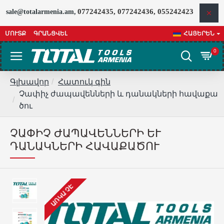
077242435, 077242436, 055242423
sale@totalarmenia.am,
ՄՈՒՏՔ
ԳՐԱՆՑՎԵԼ
ՀԱՅԵՐԵՆ
0
Գլխավոր
Հատուկ գին
Չափիչ ժապավենների և դանակների հավաքա
ծու
ՉԱՓԻՉ ԺԱՊԱՎԵՆՆԵՐԻ ԵՒ Դ
ԱՆԱԿՆԵՐԻ ՀԱՎԱՔԱԾՈՒ
ԱՌԿԱ ՉԷ