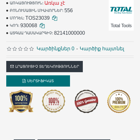
Առկա չէ
ԱՌԿԱՅՈՒԹՅՈՒՆ:
556
ԲՈՆՈՒՍԱՅԻՆ ՄԻԱՎՈՐՆԵՐ:
TOS23039
ՄՈԴԵԼ:
930068
Total Tools
ԿՈԴ:
82141000000
ԱՏԳԱԱ ԴԱՍԱԿԱՐԳԻՉ:
Կարծինքներ 0
-
Կարծիք հայտնել
ԼՐԱՑՈՒՑԻՉ ՏԵՂԵԿՈՒԹՅՈՒՆՆԵՐ
ՍԵՐՏԻՖԻԿԱՏ