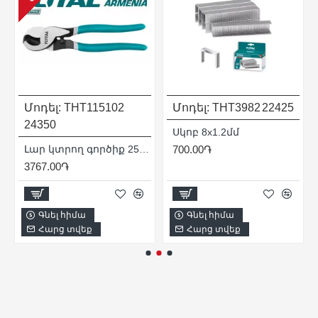
Մոդել:
THT115102
Մոդել:
THT3982
22425
24350
Սկոբ 8x1.2մմ
Լար կտրող գործիք 250 մմ
700.00֏
3767.00֏
Գնել հիմա
Գնել հիմա
Հարց տվեք
Հարց տվեք