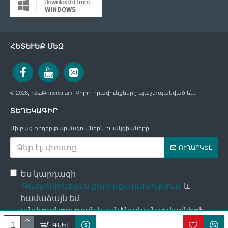
ՀԵՏԵՒԵՔ ՄԵԶ
© 2026, TotalArmenia.am, Բոլոր իրավունքները պաշտպանված են:
ՏԵՂԵԿԱԳԻՐ
Մի բաց թողեք թարմացումներն ու ակցիաները
ՈՒՂԱՐԿԵԼ
Ես կարդացի
Գաղտնիության քաղաքականություն
և
համաձայն եմ
անվտանգության և անձնական տվյալների
մշակման պայմանների հետ։
ԳՆԵԼ