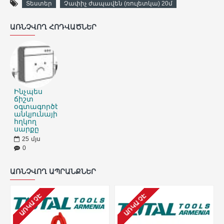
Տեստեր
Չափիչ ժապավեն (ռուլետկա) 20մ
ԱՌՆՉՎՈՂ ՀՈԴՎԱԾՆԵՐ
Ինչպես
ճիշտ
օգտագործել
անկյունային
հղկող
սարքը
25
մյս
0
ԱՌՆՉՎՈՂ ԱՊՐԱՆՔՆԵՐ
ԱՌԿԱ ՉԷ
ԱՌԿԱ ՉԷ