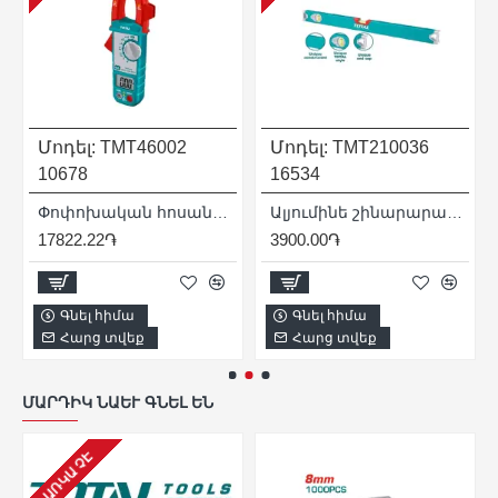
Մոդել:
TMT46002
Մոդել:
TMT210036
10678
16534
ր)
Փոփոխական հոսանքի թվային աքցան (Կլեշ)
Ալյումինե շինարարական հարթաչափ 1000 մմ
17822.22֏
3900.00֏
Գնել հիմա
Գնել հիմա
Հարց տվեք
Հարց տվեք
ՄԱՐԴԻԿ ՆԱԵՒ ԳՆԵԼ ԵՆ
ԱՌԿԱ ՉԷ