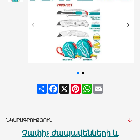
Share
Facebook
X
Pinterest
WhatsApp
Email
ՆԿԱՐԱԳՐՈՒԹՅՈՒՆ
Չափիչ ժապավենների և