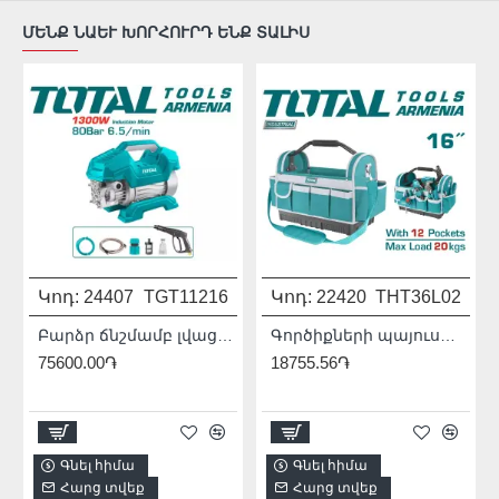
ՄԵՆՔ ՆԱԵՒ ԽՈՐՀՈՒՐԴ ԵՆՔ ՏԱԼԻՍ
Կոդ:
24407
TGT11216
Կոդ:
22420
THT36L02
Բարձր ճնշմամբ լվացող սարք 1300 Վտ․ :
Գործիքների պայուսակ 16"
75600.00֏
18755.56֏
Գնել հիմա
Գնել հիմա
Հարց տվեք
Հարց տվեք